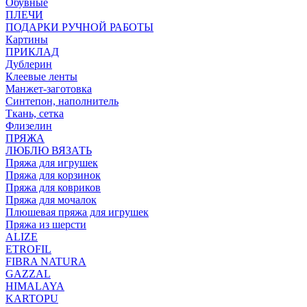
Обувные
ПЛЕЧИ
ПОДАРКИ РУЧНОЙ РАБОТЫ
Картины
ПРИКЛАД
Дублерин
Клеевые ленты
Манжет-заготовка
Синтепон, наполнитель
Ткань, сетка
Флизелин
ПРЯЖА
ЛЮБЛЮ ВЯЗАТЬ
Пряжа для игрушек
Пряжа для корзинок
Пряжа для ковриков
Пряжа для мочалок
Плюшевая пряжа для игрушек
Пряжа из шерсти
ALIZE
ETROFIL
FIBRA NATURA
GAZZAL
HIMALAYA
KARTOPU