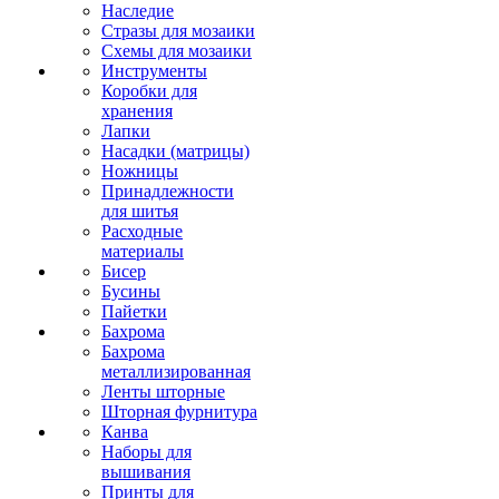
Наследие
Стразы для мозаики
Схемы для мозаики
Инструменты
Коробки для
хранения
Лапки
Насадки (матрицы)
Ножницы
Принадлежности
для шитья
Расходные
материалы
Бисер
Бусины
Пайетки
Бахрома
Бахрома
металлизированная
Ленты шторные
Шторная фурнитура
Канва
Наборы для
вышивания
Принты для