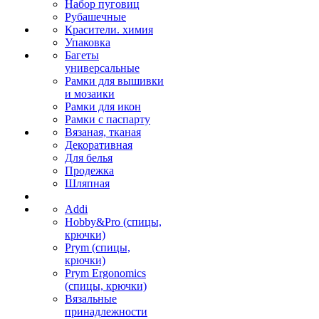
Набор пуговиц
Рубашечные
Красители. химия
Упаковка
Багеты
универсальные
Рамки для вышивки
и мозаики
Рамки для икон
Рамки с паспарту
Вязаная, тканая
Декоративная
Для белья
Продежка
Шляпная
Addi
Hobby&Pro (спицы,
крючки)
Prym (спицы,
крючки)
Prym Ergonomics
(спицы, крючки)
Вязальные
принадлежности