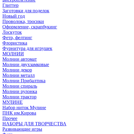
Глиттер
Заготовки для поделок
Новый год
Проволока, тросики
Оформление, скрапбукинг
Лоскуток
Фетр, фелтинг
Флористика
Фурнитура для игрушек
МОЛНИИ
Молнии автомат
Молнии двухзамковые
Молнии декор
Молнии металл
Молнии Прибалтика
Молнии спираль
Молнии рулонка
Молнии трактор
МУЛИНЕ
Набор ниток Мулине
ПНК им.Кирова
Прочее
НАБОРЫ ДЛЯ ТВОРЧЕСТВА
Развивающие игры