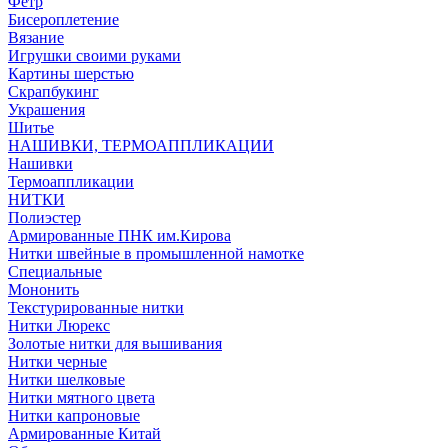
Фетр
Бисероплетение
Вязание
Игрушки своими руками
Картины шерстью
Скрапбукинг
Украшения
Шитье
НАШИВКИ, ТЕРМОАППЛИКАЦИИ
Нашивки
Термоаппликации
НИТКИ
Полиэстер
Армированные ПНК им.Кирова
Нитки швейные в промышленной намотке
Специальные
Мононить
Текстурированные нитки
Нитки Люрекс
Золотые нитки для вышивания
Нитки черные
Нитки шелковые
Нитки мятного цвета
Нитки капроновые
Армированные Китай