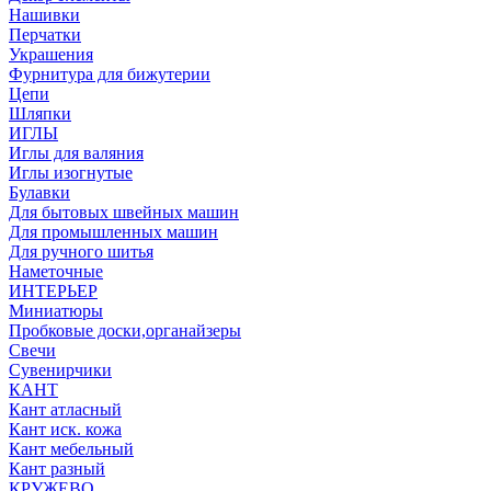
Нашивки
Перчатки
Украшения
Фурнитура для бижутерии
Цепи
Шляпки
ИГЛЫ
Иглы для валяния
Иглы изогнутые
Булавки
Для бытовых швейных машин
Для промышленных машин
Для ручного шитья
Наметочные
ИНТЕРЬЕР
Миниатюры
Пробковые доски,органайзеры
Свечи
Сувенирчики
КАНТ
Кант атласный
Кант иск. кожа
Кант мебельный
Кант разный
КРУЖЕВО