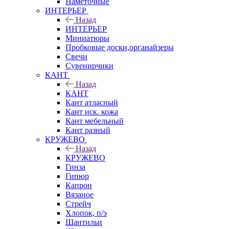
Наметочные
ИНТЕРЬЕР
Назад
ИНТЕРЬЕР
Миниатюры
Пробковые доски,органайзеры
Свечи
Сувенирчики
КАНТ
Назад
КАНТ
Кант атласный
Кант иск. кожа
Кант мебельный
Кант разный
КРУЖЕВО
Назад
КРУЖЕВО
Гинза
Гипюр
Капрон
Вязаное
Стрейч
Хлопок, п/э
Шантильи