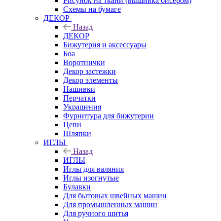
Рисунок на ткани (вышивка бисером)
Схемы на бумаге
ДЕКОР
Назад
ДЕКОР
Бижутерия и аксессуары
Боа
Воротнички
Декор застежки
Декор элементы
Нашивки
Перчатки
Украшения
Фурнитура для бижутерии
Цепи
Шляпки
ИГЛЫ
Назад
ИГЛЫ
Иглы для валяния
Иглы изогнутые
Булавки
Для бытовых швейных машин
Для промышленных машин
Для ручного шитья