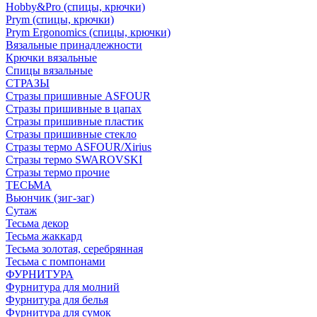
Hobby&Pro (спицы, крючки)
Prym (спицы, крючки)
Prym Ergonomics (спицы, крючки)
Вязальные принадлежности
Крючки вязальные
Спицы вязальные
СТРАЗЫ
Стразы пришивные ASFOUR
Стразы пришивные в цапах
Стразы пришивные пластик
Стразы пришивные стекло
Стразы термо ASFOUR/Xirius
Стразы термо SWAROVSKI
Стразы термо прочие
ТЕСЬМА
Вьюнчик (зиг-заг)
Сутаж
Тесьма декор
Тесьма жаккард
Тесьма золотая, серебрянная
Тесьма с помпонами
ФУРНИТУРА
Фурнитура для молний
Фурнитура для белья
Фурнитура для сумок