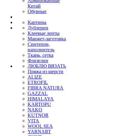
Армированные
Китай
Обувные
Картины
Дублерин
Клеевые ленты
Манжет-заготовка
Синтепон,
наполнитель
Ткань, сетка
Флизелин
ЛЮБЛЮ ВЯЗАТЬ
Пряжа из шерсти
ALIZE
ETROFIL
FIBRA NATURA
GAZZAL
HIMALAYA
KARTOPU
NAKO
KUTNOR
VITA
WOOL SEA
YARNART