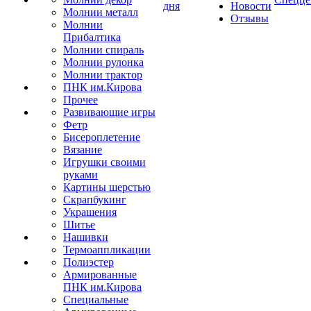
дня
Новости
Молнии металл
Отзывы
Молнии
Прибалтика
Молнии спираль
Молнии рулонка
Молнии трактор
ПНК им.Кирова
Прочее
Развивающие игры
Фетр
Бисероплетение
Вязание
Игрушки своими
руками
Картины шерстью
Скрапбукинг
Украшения
Шитье
Нашивки
Термоаппликации
Полиэстер
Армированные
ПНК им.Кирова
Специальные