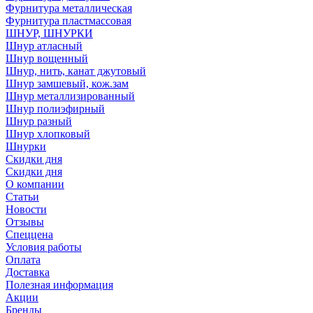
Фурнитура металлическая
Фурнитура пластмассовая
ШНУР, ШНУРКИ
Шнур атласный
Шнур вощенный
Шнур, нить, канат джутовый
Шнур замшевый, кож.зам
Шнур металлизированный
Шнур полиэфирный
Шнур разный
Шнур хлопковый
Шнурки
Скидки дня
Скидки дня
О компании
Статьи
Новости
Отзывы
Спеццена
Условия работы
Оплата
Доставка
Полезная информация
Акции
Бренды