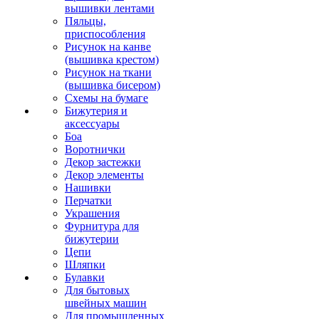
вышивки лентами
Пяльцы,
приспособления
Рисунок на канве
(вышивка крестом)
Рисунок на ткани
(вышивка бисером)
Схемы на бумаге
Бижутерия и
аксессуары
Боа
Воротнички
Декор застежки
Декор элементы
Нашивки
Перчатки
Украшения
Фурнитура для
бижутерии
Цепи
Шляпки
Булавки
Для бытовых
швейных машин
Для промышленных