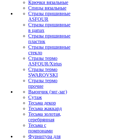
Крючки вязальные
Спицы вязальные
Стразы пришивные
ASFOUR
Стразы пришивные
в цапах
Стразы пришивные
пластик
Стразы пришивные
стекло
Стразы термо
ASFOUR/Xirius
Стразы термо
SWAROVSKI
Стразы термо
прочие
Вьюнчик (зиг-заг)
Сутаж
Тесьма декор
Тесьма жаккард
Тесьма золотая,
серебрянная
Тесьма с
помпонами
Фурнитура для