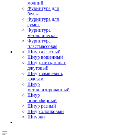
молний
Фурнитура для
белья
Фурнитура для
сумок
Фурнитура
металлическая
Фурнитура
пластмассовая
Шнур атласный
Шнур вощенный
Шнур, нить, канат
джутовый
Шнур замшевый,
кож.зам
Шнур
металлизированный
Шнур
полиэфирный
Шнур разный
Шнур хлопковый
Шнурки