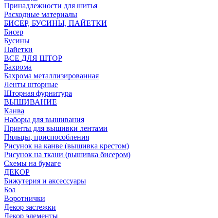
Принадлежности для шитья
Расходные материалы
БИСЕР, БУСИНЫ, ПАЙЕТКИ
Бисер
Бусины
Пайетки
ВСЕ ДЛЯ ШТОР
Бахрома
Бахрома металлизированная
Ленты шторные
Шторная фурнитура
ВЫШИВАНИЕ
Канва
Наборы для вышивания
Принты для вышивки лентами
Пяльцы, приспособления
Рисунок на канве (вышивка крестом)
Рисунок на ткани (вышивка бисером)
Схемы на бумаге
ДЕКОР
Бижутерия и аксессуары
Боа
Воротнички
Декор застежки
Декор элементы