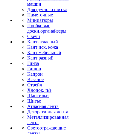
машин
Для ручного шитья
Наметочные
Миниатюры
Пробковые
доски,органайзеры
Свечи
Кант атласный
Кант иск. кожа
Кант мебельный
Кант разный
Гинза
Гипюр
Капрон
Вязаное
Стрейч
Хлопок, п/э
Шантильи
Шитье
Атласная лента
Декоративная лента
Металлизированная
лента
Светоотражающие
ленты