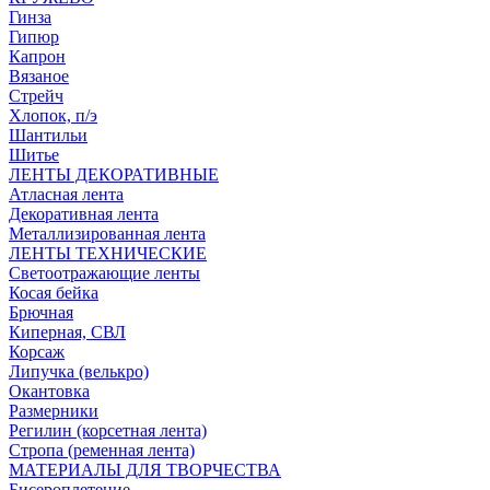
Гинза
Гипюр
Капрон
Вязаное
Стрейч
Хлопок, п/э
Шантильи
Шитье
ЛЕНТЫ ДЕКОРАТИВНЫЕ
Атласная лента
Декоративная лента
Металлизированная лента
ЛЕНТЫ ТЕХНИЧЕСКИЕ
Светоотражающие ленты
Косая бейка
Брючная
Киперная, СВЛ
Корсаж
Липучка (велькро)
Окантовка
Размерники
Регилин (корсетная лента)
Стропа (ременная лента)
МАТЕРИАЛЫ ДЛЯ ТВОРЧЕСТВА
Бисероплетение