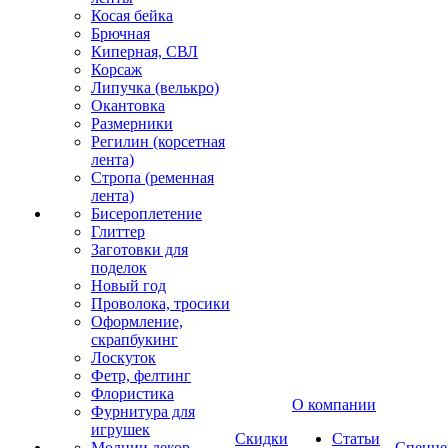
Косая бейка
Брючная
Киперная, СВЛ
Корсаж
Липучка (велькро)
Окантовка
Размерники
Регилин (корсетная
лента)
Стропа (ременная
лента)
Бисероплетение
Глиттер
Заготовки для
поделок
Новый год
Проволока, тросики
Оформление,
скрапбукинг
Лоскуток
Фетр, фелтинг
Флористика
О компании
Фурнитура для
игрушек
Скидки
Статьи
Молнии декор
Спецце