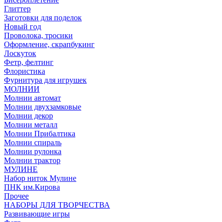
Глиттер
Заготовки для поделок
Новый год
Проволока, тросики
Оформление, скрапбукинг
Лоскуток
Фетр, фелтинг
Флористика
Фурнитура для игрушек
МОЛНИИ
Молнии автомат
Молнии двухзамковые
Молнии декор
Молнии металл
Молнии Прибалтика
Молнии спираль
Молнии рулонка
Молнии трактор
МУЛИНЕ
Набор ниток Мулине
ПНК им.Кирова
Прочее
НАБОРЫ ДЛЯ ТВОРЧЕСТВА
Развивающие игры