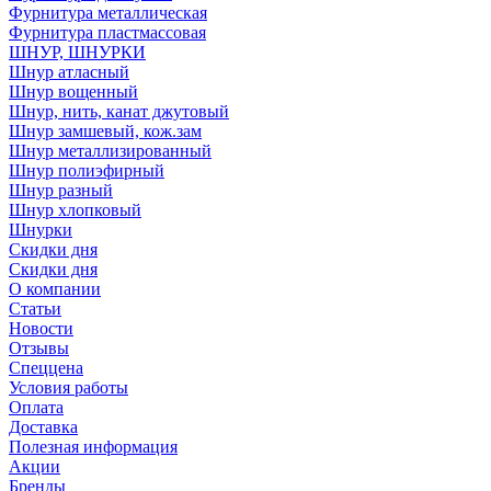
Фурнитура металлическая
Фурнитура пластмассовая
ШНУР, ШНУРКИ
Шнур атласный
Шнур вощенный
Шнур, нить, канат джутовый
Шнур замшевый, кож.зам
Шнур металлизированный
Шнур полиэфирный
Шнур разный
Шнур хлопковый
Шнурки
Скидки дня
Скидки дня
О компании
Статьи
Новости
Отзывы
Спеццена
Условия работы
Оплата
Доставка
Полезная информация
Акции
Бренды