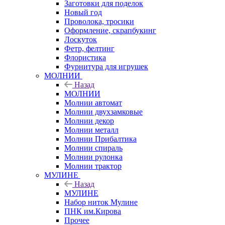
Заготовки для поделок
Новый год
Проволока, тросики
Оформление, скрапбукинг
Лоскуток
Фетр, фелтинг
Флористика
Фурнитура для игрушек
МОЛНИИ
Назад
МОЛНИИ
Молнии автомат
Молнии двухзамковые
Молнии декор
Молнии металл
Молнии Прибалтика
Молнии спираль
Молнии рулонка
Молнии трактор
МУЛИНЕ
Назад
МУЛИНЕ
Набор ниток Мулине
ПНК им.Кирова
Прочее