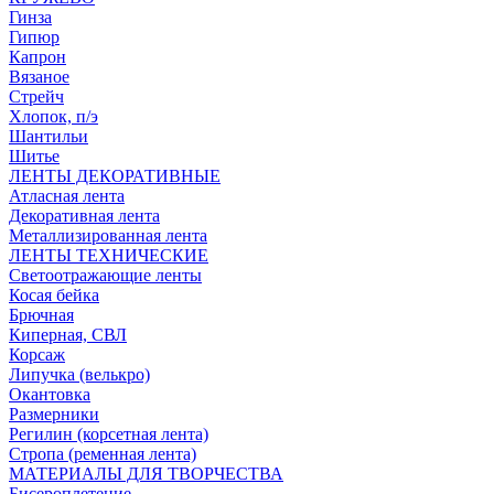
Гинза
Гипюр
Капрон
Вязаное
Стрейч
Хлопок, п/э
Шантильи
Шитье
ЛЕНТЫ ДЕКОРАТИВНЫЕ
Атласная лента
Декоративная лента
Металлизированная лента
ЛЕНТЫ ТЕХНИЧЕСКИЕ
Светоотражающие ленты
Косая бейка
Брючная
Киперная, СВЛ
Корсаж
Липучка (велькро)
Окантовка
Размерники
Регилин (корсетная лента)
Стропа (ременная лента)
МАТЕРИАЛЫ ДЛЯ ТВОРЧЕСТВА
Бисероплетение