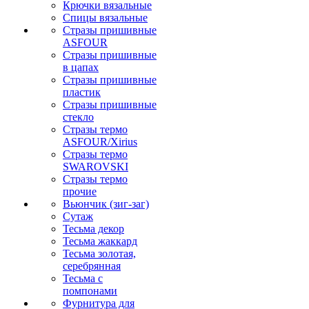
Крючки вязальные
Спицы вязальные
Стразы пришивные
ASFOUR
Стразы пришивные
в цапах
Стразы пришивные
пластик
Стразы пришивные
стекло
Стразы термо
ASFOUR/Xirius
Стразы термо
SWAROVSKI
Стразы термо
прочие
Вьюнчик (зиг-заг)
Сутаж
Тесьма декор
Тесьма жаккард
Тесьма золотая,
серебрянная
Тесьма с
помпонами
Фурнитура для