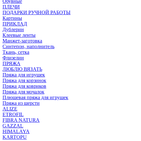
Обувные
ПЛЕЧИ
ПОДАРКИ РУЧНОЙ РАБОТЫ
Картины
ПРИКЛАД
Дублерин
Клеевые ленты
Манжет-заготовка
Синтепон, наполнитель
Ткань, сетка
Флизелин
ПРЯЖА
ЛЮБЛЮ ВЯЗАТЬ
Пряжа для игрушек
Пряжа для корзинок
Пряжа для ковриков
Пряжа для мочалок
Плюшевая пряжа для игрушек
Пряжа из шерсти
ALIZE
ETROFIL
FIBRA NATURA
GAZZAL
HIMALAYA
KARTOPU