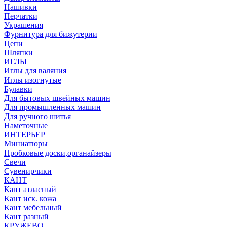
Нашивки
Перчатки
Украшения
Фурнитура для бижутерии
Цепи
Шляпки
ИГЛЫ
Иглы для валяния
Иглы изогнутые
Булавки
Для бытовых швейных машин
Для промышленных машин
Для ручного шитья
Наметочные
ИНТЕРЬЕР
Миниатюры
Пробковые доски,органайзеры
Свечи
Сувенирчики
КАНТ
Кант атласный
Кант иск. кожа
Кант мебельный
Кант разный
КРУЖЕВО