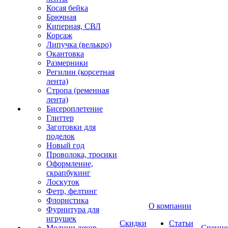
Косая бейка
Брючная
Киперная, СВЛ
Корсаж
Липучка (велькро)
Окантовка
Размерники
Регилин (корсетная
лента)
Стропа (ременная
лента)
Бисероплетение
Глиттер
Заготовки для
поделок
Новый год
Проволока, тросики
Оформление,
скрапбукинг
Лоскуток
Фетр, фелтинг
Флористика
О компании
Фурнитура для
игрушек
Скидки
Статьи
Молнии декор
Спецце