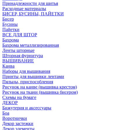
Принадлежности для шитья
Расходные материалы
БИСЕР, БУСИНЫ, ПАЙЕТКИ
Бисер
Бусины
Пайетки
ВСЕ ДЛЯ ШТОР
Бахрома
Бахрома металлизированная
Ленты шторные
Шторная фурнитура
ВЫШИВАНИЕ
Канва
Наборы для вышивания
Принты для вышивки лентами
Пяльцы, приспособления
Рисунок на канве (вышивка крестом)
Рисунок на ткани (вышивка бисером)
Схемы на бумаге
ДЕКОР
Бижутерия и аксессуары
Боа
Воротнички
Декор застежки
Декор элементы