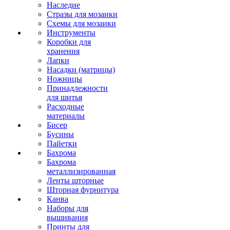
Наследие
Стразы для мозаики
Схемы для мозаики
Инструменты
Коробки для
хранения
Лапки
Насадки (матрицы)
Ножницы
Принадлежности
для шитья
Расходные
материалы
Бисер
Бусины
Пайетки
Бахрома
Бахрома
металлизированная
Ленты шторные
Шторная фурнитура
Канва
Наборы для
вышивания
Принты для