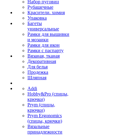
Набор пуговиц
Рубашечные
Красители. химия
Упаковка
Багеты
универсальные
Рамки для вышивки
и мозаики
Рамки для икон
Рамки с паспарту
Вязаная, тканая
Декоративная
Для белья
Продежка
Шляпная
Addi
Hobby&Pro (спицы,
крючки)
Prym (спицы,
крючки)
Prym Ergonomics
(спицы, крючки)
Вязальные
принадлежности