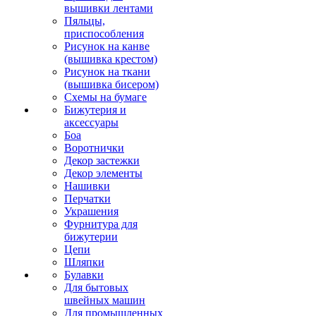
вышивки лентами
Пяльцы,
приспособления
Рисунок на канве
(вышивка крестом)
Рисунок на ткани
(вышивка бисером)
Схемы на бумаге
Бижутерия и
аксессуары
Боа
Воротнички
Декор застежки
Декор элементы
Нашивки
Перчатки
Украшения
Фурнитура для
бижутерии
Цепи
Шляпки
Булавки
Для бытовых
швейных машин
Для промышленных