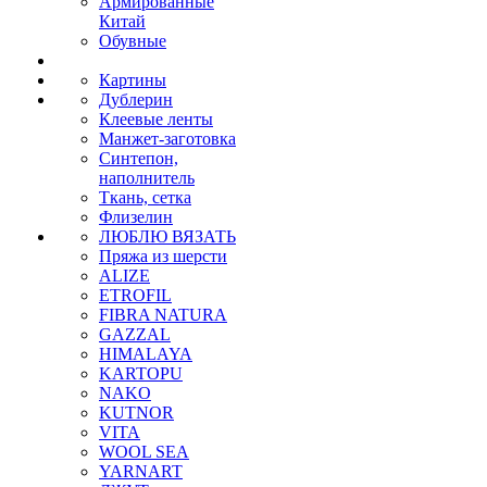
Армированные
Китай
Обувные
Картины
Дублерин
Клеевые ленты
Манжет-заготовка
Синтепон,
наполнитель
Ткань, сетка
Флизелин
ЛЮБЛЮ ВЯЗАТЬ
Пряжа из шерсти
ALIZE
ETROFIL
FIBRA NATURA
GAZZAL
HIMALAYA
KARTOPU
NAKO
KUTNOR
VITA
WOOL SEA
YARNART