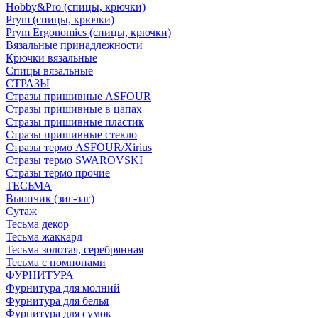
Hobby&Pro (спицы, крючки)
Prym (спицы, крючки)
Prym Ergonomics (спицы, крючки)
Вязальные принадлежности
Крючки вязальные
Спицы вязальные
СТРАЗЫ
Стразы пришивные ASFOUR
Стразы пришивные в цапах
Стразы пришивные пластик
Стразы пришивные стекло
Стразы термо ASFOUR/Xirius
Стразы термо SWAROVSKI
Стразы термо прочие
ТЕСЬМА
Вьюнчик (зиг-заг)
Сутаж
Тесьма декор
Тесьма жаккард
Тесьма золотая, серебрянная
Тесьма с помпонами
ФУРНИТУРА
Фурнитура для молний
Фурнитура для белья
Фурнитура для сумок