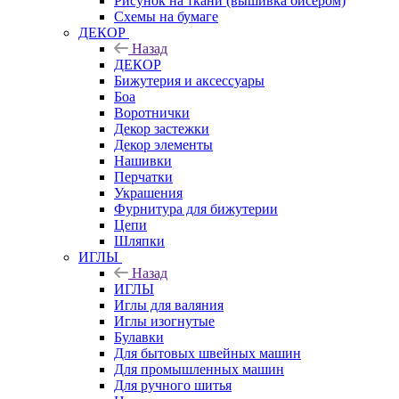
Рисунок на ткани (вышивка бисером)
Схемы на бумаге
ДЕКОР
Назад
ДЕКОР
Бижутерия и аксессуары
Боа
Воротнички
Декор застежки
Декор элементы
Нашивки
Перчатки
Украшения
Фурнитура для бижутерии
Цепи
Шляпки
ИГЛЫ
Назад
ИГЛЫ
Иглы для валяния
Иглы изогнутые
Булавки
Для бытовых швейных машин
Для промышленных машин
Для ручного шитья