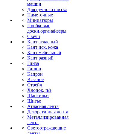
машин
Для ручного шитья
Наметочные
Миниатюры
Пробковые
доски,органайзеры
Свечи
Кант атласный
Кант иск. кожа
Кант мебельный
Кант разный
Гинза
Гипюр
Капрон
Вязаное
Стрейч
Хлопок, п/э
Шантильи
Шитье
Атласная лента
Декоративная лента
Металлизированная
лента
Светоотражающие
ленты