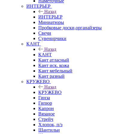
Наметочные
ИНТЕРЬЕР
Назад
ИНТЕРЬЕР
Миниатюры
Пробковые доски,органайзеры
Свечи
Сувенирчики
КАНТ
Назад
КАНТ
Кант атласный
Кант иск. кожа
Кант мебельный
Кант разный
КРУЖЕВО
Назад
КРУЖЕВО
Гинза
Гипюр
Капрон
Вязаное
Стрейч
Хлопок, п/э
Шантильи