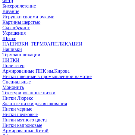
Фетр
Бисероплетение
Вязание
Игрушки своими руками
Картины шерстью
Скрапбукинг
Украшения
Шитье
НАШИВКИ, ТЕРМОАППЛИКАЦИИ
Нашивки
Термоаппликации
НИТКИ
Полиэстер
Армированные ПНК им.Кирова
Нитки швейные в промышленной намотке
Специальные
Мононить
Текстурированные нитки
Нитки Люрекс
Золотые нитки для вышивания
Нитки черные
Нитки шелковые
Нитки мятного цвета
Нитки капроновые
Армированные Китай