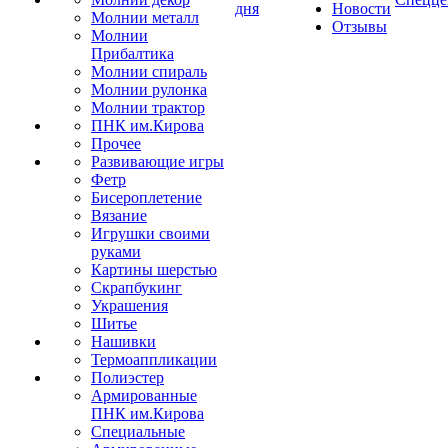
дня
Новости
Молнии металл
Отзывы
Молнии
Прибалтика
Молнии спираль
Молнии рулонка
Молнии трактор
ПНК им.Кирова
Прочее
Развивающие игры
Фетр
Бисероплетение
Вязание
Игрушки своими
руками
Картины шерстью
Скрапбукинг
Украшения
Шитье
Нашивки
Термоаппликации
Полиэстер
Армированные
ПНК им.Кирова
Специальные