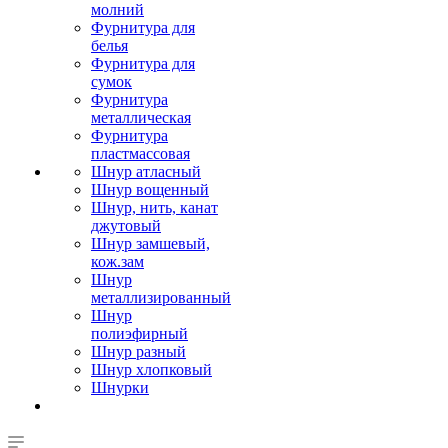
молний
Фурнитура для
белья
Фурнитура для
сумок
Фурнитура
металлическая
Фурнитура
пластмассовая
Шнур атласный
Шнур вощенный
Шнур, нить, канат
джутовый
Шнур замшевый,
кож.зам
Шнур
металлизированный
Шнур
полиэфирный
Шнур разный
Шнур хлопковый
Шнурки