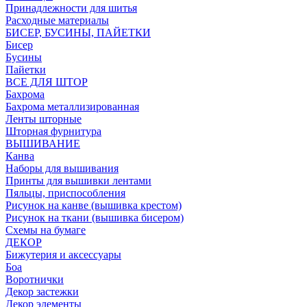
Принадлежности для шитья
Расходные материалы
БИСЕР, БУСИНЫ, ПАЙЕТКИ
Бисер
Бусины
Пайетки
ВСЕ ДЛЯ ШТОР
Бахрома
Бахрома металлизированная
Ленты шторные
Шторная фурнитура
ВЫШИВАНИЕ
Канва
Наборы для вышивания
Принты для вышивки лентами
Пяльцы, приспособления
Рисунок на канве (вышивка крестом)
Рисунок на ткани (вышивка бисером)
Схемы на бумаге
ДЕКОР
Бижутерия и аксессуары
Боа
Воротнички
Декор застежки
Декор элементы