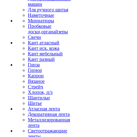
машин
Для ручного шитья
Наметочные
Миниатюры
Пробковые
доски,органайзеры
Свечи
Кант атласный
Кант иск. кожа
Кант мебельный
Кант разный
Гинза
Гипюр
Капрон
Вязаное
Стрейч
Хлопок, п/э
Шантильи
Шитье
Атласная лента
Декоративная лента
Металлизированная
лента
Светоотражающие
ленты