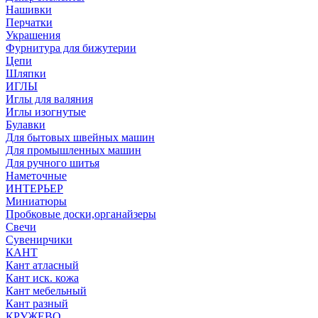
Нашивки
Перчатки
Украшения
Фурнитура для бижутерии
Цепи
Шляпки
ИГЛЫ
Иглы для валяния
Иглы изогнутые
Булавки
Для бытовых швейных машин
Для промышленных машин
Для ручного шитья
Наметочные
ИНТЕРЬЕР
Миниатюры
Пробковые доски,органайзеры
Свечи
Сувенирчики
КАНТ
Кант атласный
Кант иск. кожа
Кант мебельный
Кант разный
КРУЖЕВО