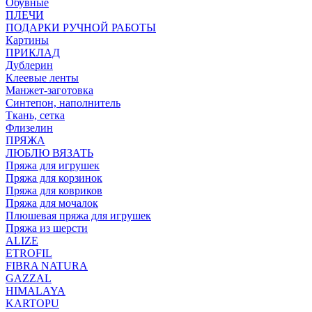
Обувные
ПЛЕЧИ
ПОДАРКИ РУЧНОЙ РАБОТЫ
Картины
ПРИКЛАД
Дублерин
Клеевые ленты
Манжет-заготовка
Синтепон, наполнитель
Ткань, сетка
Флизелин
ПРЯЖА
ЛЮБЛЮ ВЯЗАТЬ
Пряжа для игрушек
Пряжа для корзинок
Пряжа для ковриков
Пряжа для мочалок
Плюшевая пряжа для игрушек
Пряжа из шерсти
ALIZE
ETROFIL
FIBRA NATURA
GAZZAL
HIMALAYA
KARTOPU