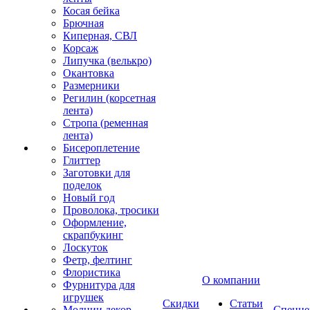
Косая бейка
Брючная
Киперная, СВЛ
Корсаж
Липучка (велькро)
Окантовка
Размерники
Регилин (корсетная
лента)
Стропа (ременная
лента)
Бисероплетение
Глиттер
Заготовки для
поделок
Новый год
Проволока, тросики
Оформление,
скрапбукинг
Лоскуток
Фетр, фелтинг
Флористика
О компании
Фурнитура для
игрушек
Скидки
Статьи
Молнии декор
Спецце