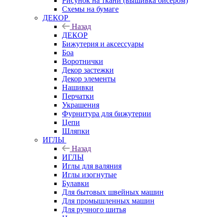
Рисунок на ткани (вышивка бисером)
Схемы на бумаге
ДЕКОР
Назад
ДЕКОР
Бижутерия и аксессуары
Боа
Воротнички
Декор застежки
Декор элементы
Нашивки
Перчатки
Украшения
Фурнитура для бижутерии
Цепи
Шляпки
ИГЛЫ
Назад
ИГЛЫ
Иглы для валяния
Иглы изогнутые
Булавки
Для бытовых швейных машин
Для промышленных машин
Для ручного шитья