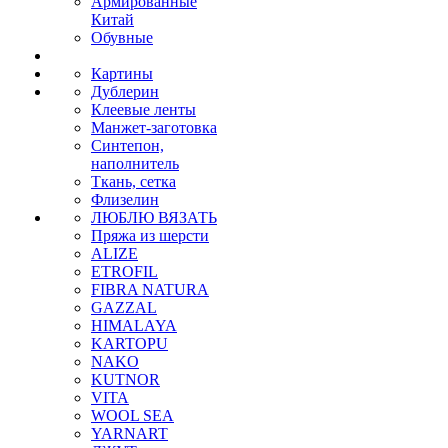
Армированные
Китай
Обувные
Картины
Дублерин
Клеевые ленты
Манжет-заготовка
Синтепон,
наполнитель
Ткань, сетка
Флизелин
ЛЮБЛЮ ВЯЗАТЬ
Пряжа из шерсти
ALIZE
ETROFIL
FIBRA NATURA
GAZZAL
HIMALAYA
KARTOPU
NAKO
KUTNOR
VITA
WOOL SEA
YARNART