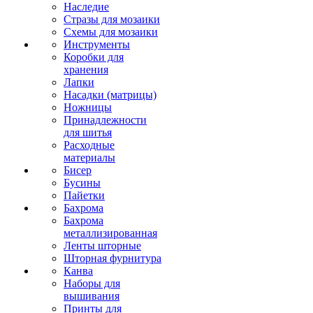
Наследие
Стразы для мозаики
Схемы для мозаики
Инструменты
Коробки для
хранения
Лапки
Насадки (матрицы)
Ножницы
Принадлежности
для шитья
Расходные
материалы
Бисер
Бусины
Пайетки
Бахрома
Бахрома
металлизированная
Ленты шторные
Шторная фурнитура
Канва
Наборы для
вышивания
Принты для