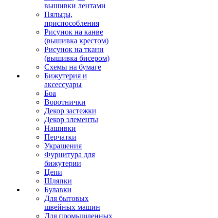
вышивки лентами
Пяльцы,
приспособления
Рисунок на канве
(вышивка крестом)
Рисунок на ткани
(вышивка бисером)
Схемы на бумаге
Бижутерия и
аксессуары
Боа
Воротнички
Декор застежки
Декор элементы
Нашивки
Перчатки
Украшения
Фурнитура для
бижутерии
Цепи
Шляпки
Булавки
Для бытовых
швейных машин
Для промышленных