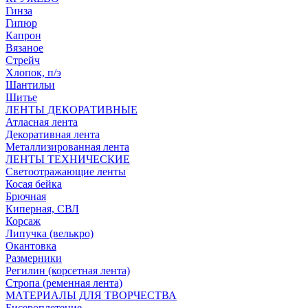
Гинза
Гипюр
Капрон
Вязаное
Стрейч
Хлопок, п/э
Шантильи
Шитье
ЛЕНТЫ ДЕКОРАТИВНЫЕ
Атласная лента
Декоративная лента
Металлизированная лента
ЛЕНТЫ ТЕХНИЧЕСКИЕ
Светоотражающие ленты
Косая бейка
Брючная
Киперная, СВЛ
Корсаж
Липучка (велькро)
Окантовка
Размерники
Регилин (корсетная лента)
Стропа (ременная лента)
МАТЕРИАЛЫ ДЛЯ ТВОРЧЕСТВА
Бисероплетение