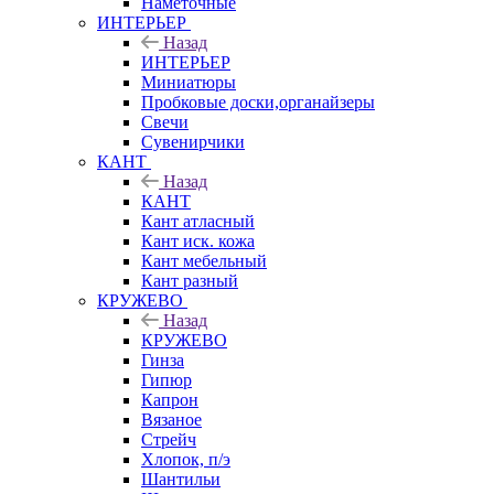
Наметочные
ИНТЕРЬЕР
Назад
ИНТЕРЬЕР
Миниатюры
Пробковые доски,органайзеры
Свечи
Сувенирчики
КАНТ
Назад
КАНТ
Кант атласный
Кант иск. кожа
Кант мебельный
Кант разный
КРУЖЕВО
Назад
КРУЖЕВО
Гинза
Гипюр
Капрон
Вязаное
Стрейч
Хлопок, п/э
Шантильи