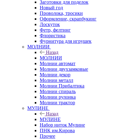
Заготовки для поделок
Новый год
Проволока, тросики
Оформление, скрапбукинг
Лоскуток
Фетр, фелтинг
Флористика
Фурнитура для игрушек
МОЛНИИ
Назад
МОЛНИИ
Молнии автомат
Молнии двухзамковые
Молнии декор
Молнии металл
Молнии Прибалтика
Молнии спираль
Молнии рулонка
Молнии трактор
МУЛИНЕ
Назад
МУЛИНЕ
Набор ниток Мулине
ПНК им.Кирова
Прочее