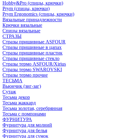
Hobby&Pro (спицы, крючки)
Prym (спицы, крючки)
Prym Ergonomics (спицы, крючки)
Вязальные принадлежности
Крючки вязальные
Спицы вязальные
СТРАЗЫ
Стразы пришивные ASFOUR
Стразы пришивные в цапах
Стразы пришивные пластик
Стразы пришивные стекло
Стразы термо ASFOUR/Xirius
Стразы термо SWAROVSKI
Стразы термо прочие
ТЕСЬМА
Вьюнчик (зиг-заг)
Сутаж
Тесьма декор
Тесьма жаккард
Тесьма золотая, серебрянная
Тесьма с помпонами
ФУРНИТУРА
Фурнитура для молний
Фурнитура для белья
Фурнитура для сумок