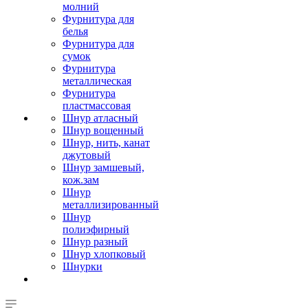
молний
Фурнитура для
белья
Фурнитура для
сумок
Фурнитура
металлическая
Фурнитура
пластмассовая
Шнур атласный
Шнур вощенный
Шнур, нить, канат
джутовый
Шнур замшевый,
кож.зам
Шнур
металлизированный
Шнур
полиэфирный
Шнур разный
Шнур хлопковый
Шнурки