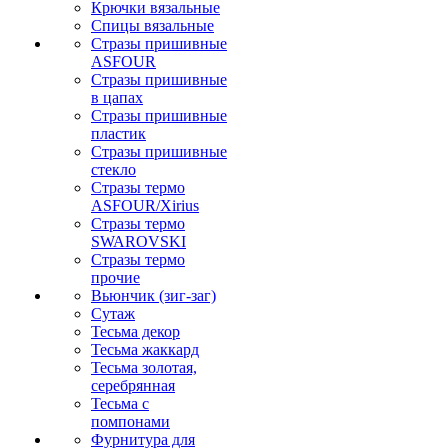
Крючки вязальные
Спицы вязальные
Стразы пришивные
ASFOUR
Стразы пришивные
в цапах
Стразы пришивные
пластик
Стразы пришивные
стекло
Стразы термо
ASFOUR/Xirius
Стразы термо
SWAROVSKI
Стразы термо
прочие
Вьюнчик (зиг-заг)
Сутаж
Тесьма декор
Тесьма жаккард
Тесьма золотая,
серебрянная
Тесьма с
помпонами
Фурнитура для