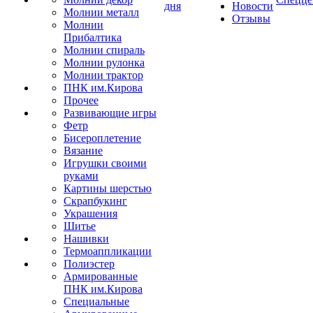
дня
Новости
Молнии металл
Отзывы
Молнии
Прибалтика
Молнии спираль
Молнии рулонка
Молнии трактор
ПНК им.Кирова
Прочее
Развивающие игры
Фетр
Бисероплетение
Вязание
Игрушки своими
руками
Картины шерстью
Скрапбукинг
Украшения
Шитье
Нашивки
Термоаппликации
Полиэстер
Армированные
ПНК им.Кирова
Специальные