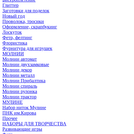
Глиттер
Заготовки для поделок
Новый год
Проволока, тросики
Оформление, скрапбукинг
Лоскуток
Фетр, фелтинг
Флористика
Фурнитура для игрушек
МОЛНИИ
Молнии автомат
Молнии двухзамковые
Молнии декор
Молнии металл
Молнии Прибалтика
Молнии спираль
Молнии рулонка
Молнии трактор
МУЛИНЕ
Набор ниток Мулине
ПНК им.Кирова
Прочее
НАБОРЫ ДЛЯ ТВОРЧЕСТВА
Развивающие игры