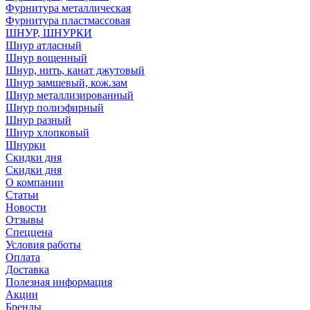
Фурнитура металлическая
Фурнитура пластмассовая
ШНУР, ШНУРКИ
Шнур атласный
Шнур вощенный
Шнур, нить, канат джутовый
Шнур замшевый, кож.зам
Шнур металлизированный
Шнур полиэфирный
Шнур разный
Шнур хлопковый
Шнурки
Скидки дня
Скидки дня
О компании
Статьи
Новости
Отзывы
Спеццена
Условия работы
Оплата
Доставка
Полезная информация
Акции
Бренды