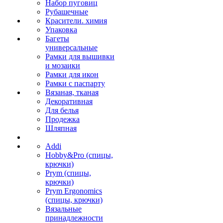
Набор пуговиц
Рубашечные
Красители. химия
Упаковка
Багеты
универсальные
Рамки для вышивки
и мозаики
Рамки для икон
Рамки с паспарту
Вязаная, тканая
Декоративная
Для белья
Продежка
Шляпная
Addi
Hobby&Pro (спицы,
крючки)
Prym (спицы,
крючки)
Prym Ergonomics
(спицы, крючки)
Вязальные
принадлежности