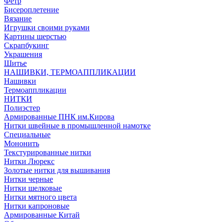
Фетр
Бисероплетение
Вязание
Игрушки своими руками
Картины шерстью
Скрапбукинг
Украшения
Шитье
НАШИВКИ, ТЕРМОАППЛИКАЦИИ
Нашивки
Термоаппликации
НИТКИ
Полиэстер
Армированные ПНК им.Кирова
Нитки швейные в промышленной намотке
Специальные
Мононить
Текстурированные нитки
Нитки Люрекс
Золотые нитки для вышивания
Нитки черные
Нитки шелковые
Нитки мятного цвета
Нитки капроновые
Армированные Китай