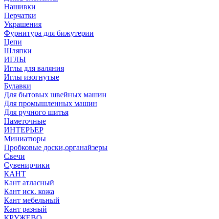
Нашивки
Перчатки
Украшения
Фурнитура для бижутерии
Цепи
Шляпки
ИГЛЫ
Иглы для валяния
Иглы изогнутые
Булавки
Для бытовых швейных машин
Для промышленных машин
Для ручного шитья
Наметочные
ИНТЕРЬЕР
Миниатюры
Пробковые доски,органайзеры
Свечи
Сувенирчики
КАНТ
Кант атласный
Кант иск. кожа
Кант мебельный
Кант разный
КРУЖЕВО