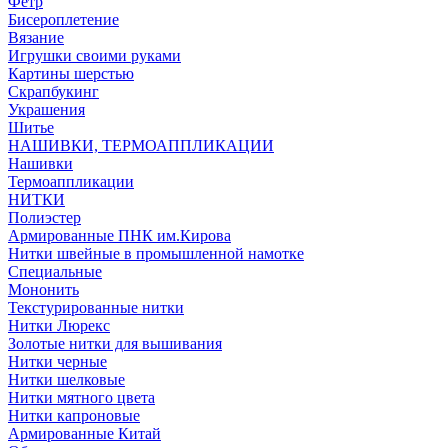
Фетр
Бисероплетение
Вязание
Игрушки своими руками
Картины шерстью
Скрапбукинг
Украшения
Шитье
НАШИВКИ, ТЕРМОАППЛИКАЦИИ
Нашивки
Термоаппликации
НИТКИ
Полиэстер
Армированные ПНК им.Кирова
Нитки швейные в промышленной намотке
Специальные
Мононить
Текстурированные нитки
Нитки Люрекс
Золотые нитки для вышивания
Нитки черные
Нитки шелковые
Нитки мятного цвета
Нитки капроновые
Армированные Китай