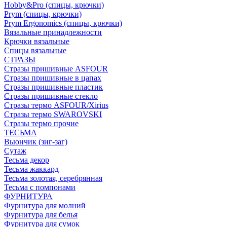
Hobby&Pro (спицы, крючки)
Prym (спицы, крючки)
Prym Ergonomics (спицы, крючки)
Вязальные принадлежности
Крючки вязальные
Спицы вязальные
СТРАЗЫ
Стразы пришивные ASFOUR
Стразы пришивные в цапах
Стразы пришивные пластик
Стразы пришивные стекло
Стразы термо ASFOUR/Xirius
Стразы термо SWAROVSKI
Стразы термо прочие
ТЕСЬМА
Вьюнчик (зиг-заг)
Сутаж
Тесьма декор
Тесьма жаккард
Тесьма золотая, серебрянная
Тесьма с помпонами
ФУРНИТУРА
Фурнитура для молний
Фурнитура для белья
Фурнитура для сумок