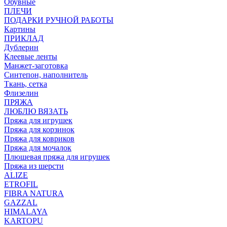
Обувные
ПЛЕЧИ
ПОДАРКИ РУЧНОЙ РАБОТЫ
Картины
ПРИКЛАД
Дублерин
Клеевые ленты
Манжет-заготовка
Синтепон, наполнитель
Ткань, сетка
Флизелин
ПРЯЖА
ЛЮБЛЮ ВЯЗАТЬ
Пряжа для игрушек
Пряжа для корзинок
Пряжа для ковриков
Пряжа для мочалок
Плюшевая пряжа для игрушек
Пряжа из шерсти
ALIZE
ETROFIL
FIBRA NATURA
GAZZAL
HIMALAYA
KARTOPU