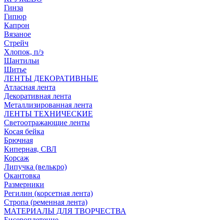
Гинза
Гипюр
Капрон
Вязаное
Стрейч
Хлопок, п/э
Шантильи
Шитье
ЛЕНТЫ ДЕКОРАТИВНЫЕ
Атласная лента
Декоративная лента
Металлизированная лента
ЛЕНТЫ ТЕХНИЧЕСКИЕ
Светоотражающие ленты
Косая бейка
Брючная
Киперная, СВЛ
Корсаж
Липучка (велькро)
Окантовка
Размерники
Регилин (корсетная лента)
Стропа (ременная лента)
МАТЕРИАЛЫ ДЛЯ ТВОРЧЕСТВА
Бисероплетение