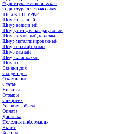
Фурнитура металлическая
Фурнитура пластмассовая
ШНУР, ШНУРКИ
Шнур атласный
Шнур вощенный
Шнур, нить, канат джутовый
Шнур замшевый, кож.зам
Шнур металлизированный
Шнур полиэфирный
Шнур разный
Шнур хлопковый
Шнурки
Скидки дня
Скидки дня
О компании
Статьи
Новости
Отзывы
Спеццена
Условия работы
Оплата
Доставка
Полезная информация
Акции
Бренды