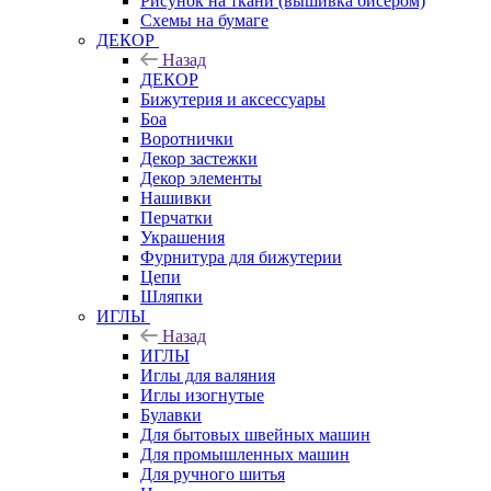
Рисунок на ткани (вышивка бисером)
Схемы на бумаге
ДЕКОР
Назад
ДЕКОР
Бижутерия и аксессуары
Боа
Воротнички
Декор застежки
Декор элементы
Нашивки
Перчатки
Украшения
Фурнитура для бижутерии
Цепи
Шляпки
ИГЛЫ
Назад
ИГЛЫ
Иглы для валяния
Иглы изогнутые
Булавки
Для бытовых швейных машин
Для промышленных машин
Для ручного шитья