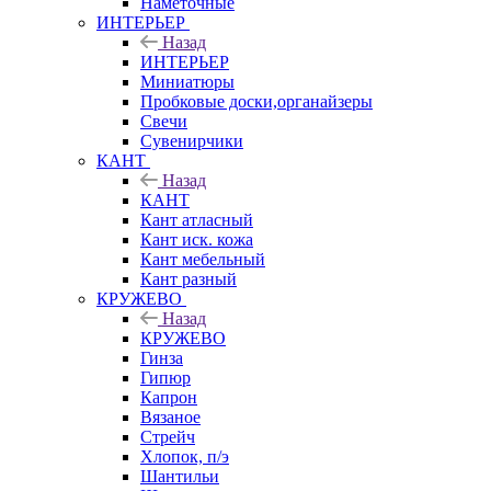
Наметочные
ИНТЕРЬЕР
Назад
ИНТЕРЬЕР
Миниатюры
Пробковые доски,органайзеры
Свечи
Сувенирчики
КАНТ
Назад
КАНТ
Кант атласный
Кант иск. кожа
Кант мебельный
Кант разный
КРУЖЕВО
Назад
КРУЖЕВО
Гинза
Гипюр
Капрон
Вязаное
Стрейч
Хлопок, п/э
Шантильи