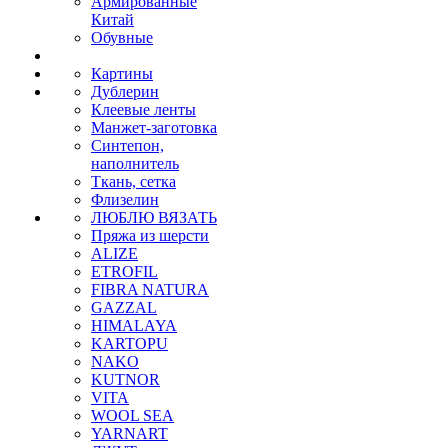
Армированные
Китай
Обувные
Картины
Дублерин
Клеевые ленты
Манжет-заготовка
Синтепон,
наполнитель
Ткань, сетка
Флизелин
ЛЮБЛЮ ВЯЗАТЬ
Пряжа из шерсти
ALIZE
ETROFIL
FIBRA NATURA
GAZZAL
HIMALAYA
KARTOPU
NAKO
KUTNOR
VITA
WOOL SEA
YARNART