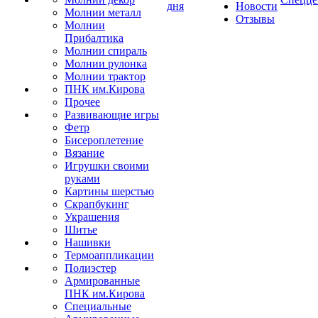
дня
Новости
Молнии металл
Отзывы
Молнии
Прибалтика
Молнии спираль
Молнии рулонка
Молнии трактор
ПНК им.Кирова
Прочее
Развивающие игры
Фетр
Бисероплетение
Вязание
Игрушки своими
руками
Картины шерстью
Скрапбукинг
Украшения
Шитье
Нашивки
Термоаппликации
Полиэстер
Армированные
ПНК им.Кирова
Специальные