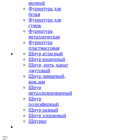
молний
Фурнитура для
белья
Фурнитура для
сумок
Фурнитура
металлическая
Фурнитура
пластмассовая
Шнур атласный
Шнур вощенный
Шнур, нить, канат
джутовый
Шнур замшевый,
кож.зам
Шнур
металлизированный
Шнур
полиэфирный
Шнур разный
Шнур хлопковый
Шнурки