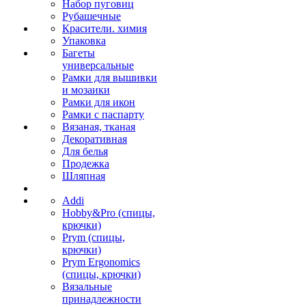
Набор пуговиц
Рубашечные
Красители. химия
Упаковка
Багеты
универсальные
Рамки для вышивки
и мозаики
Рамки для икон
Рамки с паспарту
Вязаная, тканая
Декоративная
Для белья
Продежка
Шляпная
Addi
Hobby&Pro (спицы,
крючки)
Prym (спицы,
крючки)
Prym Ergonomics
(спицы, крючки)
Вязальные
принадлежности