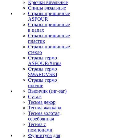
Крючки вязальные
Спицы вязальные
Стразы пришивные
ASFOUR
Стразы пришивные
в цапах
Стразы пришивные
пластик
Стразы пришивные
стекло
Стразы термо
ASFOUR/Xirius
Стразы термо
SWAROVSKI
Стразы термо
прочие
Вьюнчик (зиг-заг)
Сутаж
Тесьма декор
Тесьма жаккард
Тесьма золотая,
серебрянная
Тесьма с
помпонами
Фурнитура для