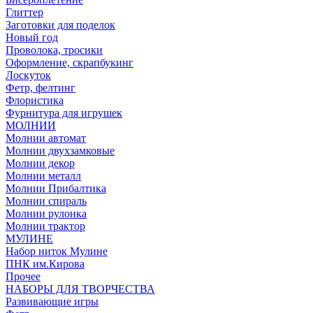
Глиттер
Заготовки для поделок
Новый год
Проволока, тросики
Оформление, скрапбукинг
Лоскуток
Фетр, фелтинг
Флористика
Фурнитура для игрушек
МОЛНИИ
Молнии автомат
Молнии двухзамковые
Молнии декор
Молнии металл
Молнии Прибалтика
Молнии спираль
Молнии рулонка
Молнии трактор
МУЛИНЕ
Набор ниток Мулине
ПНК им.Кирова
Прочее
НАБОРЫ ДЛЯ ТВОРЧЕСТВА
Развивающие игры