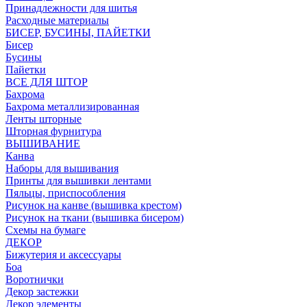
Принадлежности для шитья
Расходные материалы
БИСЕР, БУСИНЫ, ПАЙЕТКИ
Бисер
Бусины
Пайетки
ВСЕ ДЛЯ ШТОР
Бахрома
Бахрома металлизированная
Ленты шторные
Шторная фурнитура
ВЫШИВАНИЕ
Канва
Наборы для вышивания
Принты для вышивки лентами
Пяльцы, приспособления
Рисунок на канве (вышивка крестом)
Рисунок на ткани (вышивка бисером)
Схемы на бумаге
ДЕКОР
Бижутерия и аксессуары
Боа
Воротнички
Декор застежки
Декор элементы