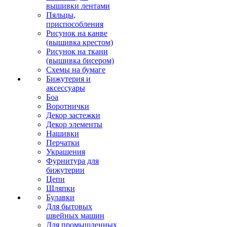
вышивки лентами
Пяльцы,
приспособления
Рисунок на канве
(вышивка крестом)
Рисунок на ткани
(вышивка бисером)
Схемы на бумаге
Бижутерия и
аксессуары
Боа
Воротнички
Декор застежки
Декор элементы
Нашивки
Перчатки
Украшения
Фурнитура для
бижутерии
Цепи
Шляпки
Булавки
Для бытовых
швейных машин
Для промышленных