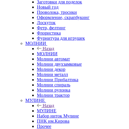
Заготовки для поделок
Новый год
Проволока, тросики
Оформление, скрапбукинг
Лоскуток
Фетр, фелтинг
Флористика
Фурнитура для игрушек
МОЛНИИ
Назад
МОЛНИИ
Молнии автомат
Молнии двухзамковые
Молнии декор
Молнии металл
Молнии Прибалтика
Молнии спираль
Молнии рулонка
Молнии трактор
МУЛИНЕ
Назад
МУЛИНЕ
Набор ниток Мулине
ПНК им.Кирова
Прочее