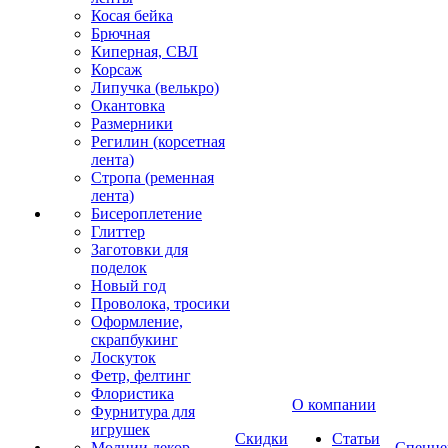
Косая бейка
Брючная
Киперная, СВЛ
Корсаж
Липучка (велькро)
Окантовка
Размерники
Регилин (корсетная
лента)
Стропа (ременная
лента)
Бисероплетение
Глиттер
Заготовки для
поделок
Новый год
Проволока, тросики
Оформление,
скрапбукинг
Лоскуток
Фетр, фелтинг
Флористика
О компании
Фурнитура для
игрушек
Скидки
Статьи
Молнии декор
Спецце