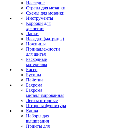
Наследие
Стразы для мозаики
Схемы для мозаики
Инструменты
Коробки для
хранения
Лапки
Насадки (матрицы)
Ножницы
Принадлежности
для шитья
Расходные
материалы
Бисер
Бусины
Пайетки
Бахрома
Бахрома
металлизированная
Ленты шторные
Шторная фурнитура
Канва
Наборы для
вышивания
Принты для