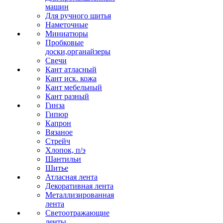
машин
Для ручного шитья
Наметочные
Миниатюры
Пробковые
доски,органайзеры
Свечи
Кант атласный
Кант иск. кожа
Кант мебельный
Кант разный
Гинза
Гипюр
Капрон
Вязаное
Стрейч
Хлопок, п/э
Шантильи
Шитье
Атласная лента
Декоративная лента
Металлизированная
лента
Светоотражающие
ленты