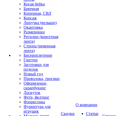
Косая бейка
Брючная
Киперная, СВЛ
Корсаж
Липучка (велькро)
Окантовка
Размерники
Регилин (корсетная
лента)
Стропа (ременная
лента)
Бисероплетение
Глиттер
Заготовки для
поделок
Новый год
Проволока, тросики
Оформление,
скрапбукинг
Лоскуток
Фетр, фелтинг
Флористика
О компании
Фурнитура для
игрушек
Скидки
Статьи
Молнии декор
Спецце