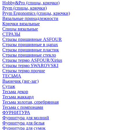
Hobby&Pro (спицы, крючки)
Prym (спицы, крючки)
Prym Ergonomics (спицы, крючки)
Вязальные принадлежности
Крючки вязальные
Спицы вязальные
СТРАЗЫ
Стразы пришивные ASFOUR
Стразы пришивные в цапах
Стразы пришивные пластик
Стразы пришивные стекло
Стразы термо ASFOUR/Xirius
Стразы термо SWAROVSKI
Стразы термо прочие
ТЕСЬМА
Вьюнчик (зиг-заг)
Сутаж
Тесьма декор
Тесьма жаккард
Тесьма золотая, серебрянная
Тесьма с помпонами
ФУРНИТУРА
Фурнитура для молний
Фурнитура для белья
Фурнитура для сумок