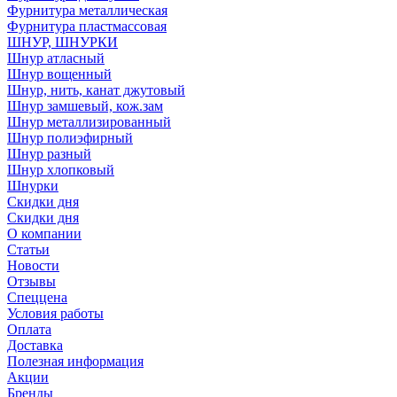
Фурнитура металлическая
Фурнитура пластмассовая
ШНУР, ШНУРКИ
Шнур атласный
Шнур вощенный
Шнур, нить, канат джутовый
Шнур замшевый, кож.зам
Шнур металлизированный
Шнур полиэфирный
Шнур разный
Шнур хлопковый
Шнурки
Скидки дня
Скидки дня
О компании
Статьи
Новости
Отзывы
Спеццена
Условия работы
Оплата
Доставка
Полезная информация
Акции
Бренды