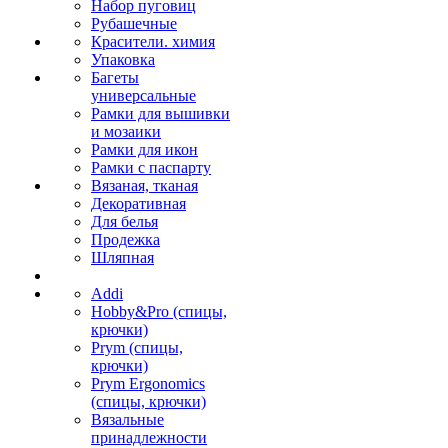
Набор пуговиц
Рубашечные
Красители. химия
Упаковка
Багеты
универсальные
Рамки для вышивки
и мозаики
Рамки для икон
Рамки с паспарту
Вязаная, тканая
Декоративная
Для белья
Продежка
Шляпная
Addi
Hobby&Pro (спицы,
крючки)
Prym (спицы,
крючки)
Prym Ergonomics
(спицы, крючки)
Вязальные
принадлежности