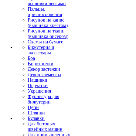
вышивки лентами
Пяльцы,
приспособления
Рисунок на канве
(вышивка крестом)
Рисунок на ткани
(вышивка бисером)
Схемы на бумаге
Бижутерия и
аксессуары
Боа
Воротнички
Декор застежки
Декор элементы
Нашивки
Перчатки
Украшения
Фурнитура для
бижутерии
Цепи
Шляпки
Булавки
Для бытовых
швейных машин
Для промышленных