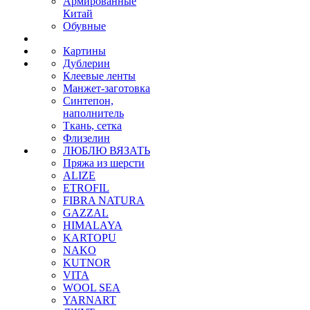
Армированные
Китай
Обувные
Картины
Дублерин
Клеевые ленты
Манжет-заготовка
Синтепон,
наполнитель
Ткань, сетка
Флизелин
ЛЮБЛЮ ВЯЗАТЬ
Пряжа из шерсти
ALIZE
ETROFIL
FIBRA NATURA
GAZZAL
HIMALAYA
KARTOPU
NAKO
KUTNOR
VITA
WOOL SEA
YARNART