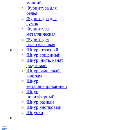
молний
Фурнитура для
белья
Фурнитура для
сумок
Фурнитура
металлическая
Фурнитура
пластмассовая
Шнур атласный
Шнур вощенный
Шнур, нить, канат
джутовый
Шнур замшевый,
кож.зам
Шнур
металлизированный
Шнур
полиэфирный
Шнур разный
Шнур хлопковый
Шнурки