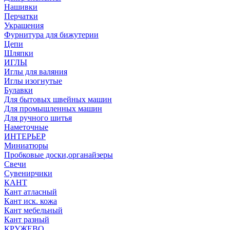
Нашивки
Перчатки
Украшения
Фурнитура для бижутерии
Цепи
Шляпки
ИГЛЫ
Иглы для валяния
Иглы изогнутые
Булавки
Для бытовых швейных машин
Для промышленных машин
Для ручного шитья
Наметочные
ИНТЕРЬЕР
Миниатюры
Пробковые доски,органайзеры
Свечи
Сувенирчики
КАНТ
Кант атласный
Кант иск. кожа
Кант мебельный
Кант разный
КРУЖЕВО