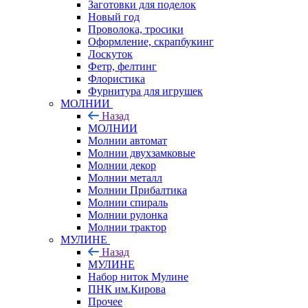
Заготовки для поделок
Новый год
Проволока, тросики
Оформление, скрапбукинг
Лоскуток
Фетр, фелтинг
Флористика
Фурнитура для игрушек
МОЛНИИ
Назад
МОЛНИИ
Молнии автомат
Молнии двухзамковые
Молнии декор
Молнии металл
Молнии Прибалтика
Молнии спираль
Молнии рулонка
Молнии трактор
МУЛИНЕ
Назад
МУЛИНЕ
Набор ниток Мулине
ПНК им.Кирова
Прочее