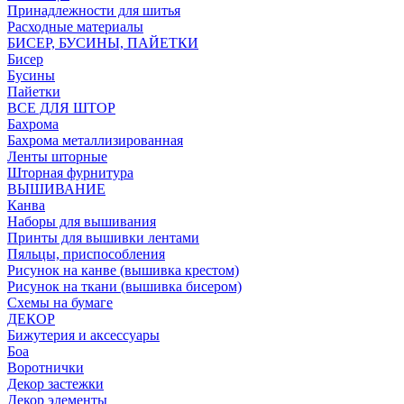
Принадлежности для шитья
Расходные материалы
БИСЕР, БУСИНЫ, ПАЙЕТКИ
Бисер
Бусины
Пайетки
ВСЕ ДЛЯ ШТОР
Бахрома
Бахрома металлизированная
Ленты шторные
Шторная фурнитура
ВЫШИВАНИЕ
Канва
Наборы для вышивания
Принты для вышивки лентами
Пяльцы, приспособления
Рисунок на канве (вышивка крестом)
Рисунок на ткани (вышивка бисером)
Схемы на бумаге
ДЕКОР
Бижутерия и аксессуары
Боа
Воротнички
Декор застежки
Декор элементы