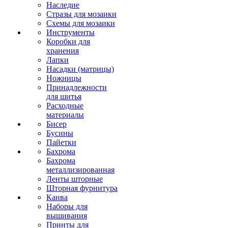
Наследие
Стразы для мозаики
Схемы для мозаики
Инструменты
Коробки для
хранения
Лапки
Насадки (матрицы)
Ножницы
Принадлежности
для шитья
Расходные
материалы
Бисер
Бусины
Пайетки
Бахрома
Бахрома
металлизированная
Ленты шторные
Шторная фурнитура
Канва
Наборы для
вышивания
Принты для