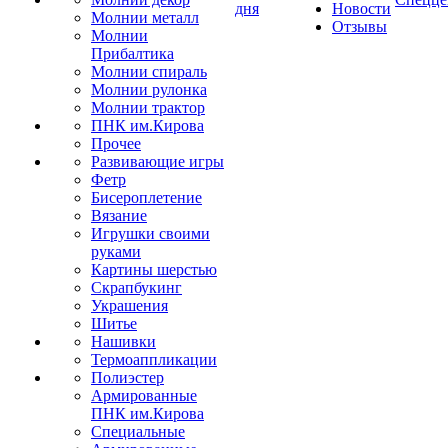
дня
Новости
Молнии металл
Отзывы
Молнии
Прибалтика
Молнии спираль
Молнии рулонка
Молнии трактор
ПНК им.Кирова
Прочее
Развивающие игры
Фетр
Бисероплетение
Вязание
Игрушки своими
руками
Картины шерстью
Скрапбукинг
Украшения
Шитье
Нашивки
Термоаппликации
Полиэстер
Армированные
ПНК им.Кирова
Специальные