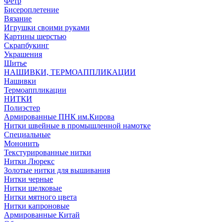
Фетр
Бисероплетение
Вязание
Игрушки своими руками
Картины шерстью
Скрапбукинг
Украшения
Шитье
НАШИВКИ, ТЕРМОАППЛИКАЦИИ
Нашивки
Термоаппликации
НИТКИ
Полиэстер
Армированные ПНК им.Кирова
Нитки швейные в промышленной намотке
Специальные
Мононить
Текстурированные нитки
Нитки Люрекс
Золотые нитки для вышивания
Нитки черные
Нитки шелковые
Нитки мятного цвета
Нитки капроновые
Армированные Китай