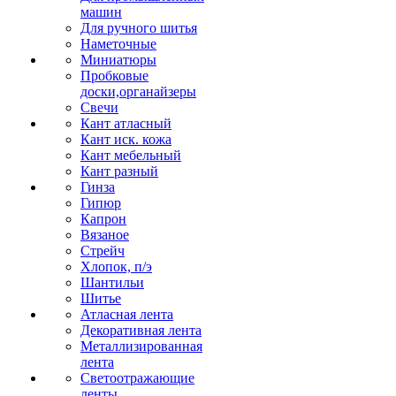
машин
Для ручного шитья
Наметочные
Миниатюры
Пробковые
доски,органайзеры
Свечи
Кант атласный
Кант иск. кожа
Кант мебельный
Кант разный
Гинза
Гипюр
Капрон
Вязаное
Стрейч
Хлопок, п/э
Шантильи
Шитье
Атласная лента
Декоративная лента
Металлизированная
лента
Светоотражающие
ленты