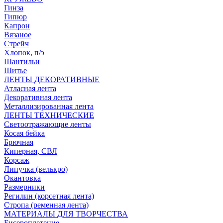
Гинза
Гипюр
Капрон
Вязаное
Стрейч
Хлопок, п/э
Шантильи
Шитье
ЛЕНТЫ ДЕКОРАТИВНЫЕ
Атласная лента
Декоративная лента
Металлизированная лента
ЛЕНТЫ ТЕХНИЧЕСКИЕ
Светоотражающие ленты
Косая бейка
Брючная
Киперная, СВЛ
Корсаж
Липучка (велькро)
Окантовка
Размерники
Регилин (корсетная лента)
Стропа (ременная лента)
МАТЕРИАЛЫ ДЛЯ ТВОРЧЕСТВА
Бисероплетение