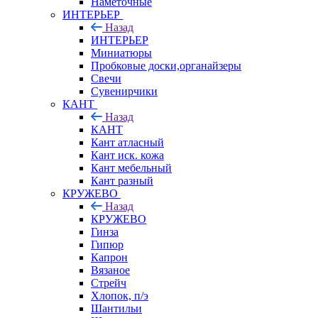
Наметочные
ИНТЕРЬЕР
Назад
ИНТЕРЬЕР
Миниатюры
Пробковые доски,органайзеры
Свечи
Сувенирчики
КАНТ
Назад
КАНТ
Кант атласный
Кант иск. кожа
Кант мебельный
Кант разный
КРУЖЕВО
Назад
КРУЖЕВО
Гинза
Гипюр
Капрон
Вязаное
Стрейч
Хлопок, п/э
Шантильи