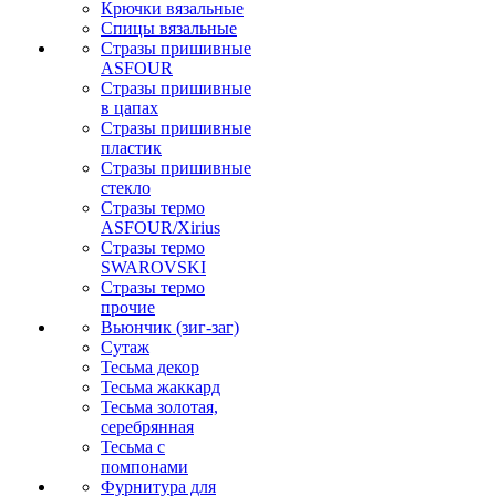
Крючки вязальные
Спицы вязальные
Стразы пришивные
ASFOUR
Стразы пришивные
в цапах
Стразы пришивные
пластик
Стразы пришивные
стекло
Стразы термо
ASFOUR/Xirius
Стразы термо
SWAROVSKI
Стразы термо
прочие
Вьюнчик (зиг-заг)
Сутаж
Тесьма декор
Тесьма жаккард
Тесьма золотая,
серебрянная
Тесьма с
помпонами
Фурнитура для