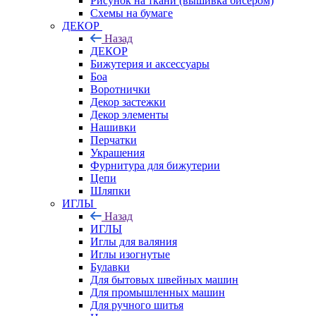
Рисунок на ткани (вышивка бисером)
Схемы на бумаге
ДЕКОР
Назад
ДЕКОР
Бижутерия и аксессуары
Боа
Воротнички
Декор застежки
Декор элементы
Нашивки
Перчатки
Украшения
Фурнитура для бижутерии
Цепи
Шляпки
ИГЛЫ
Назад
ИГЛЫ
Иглы для валяния
Иглы изогнутые
Булавки
Для бытовых швейных машин
Для промышленных машин
Для ручного шитья