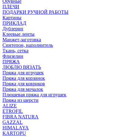
Обувные
ПЛЕЧИ
ПОДАРКИ РУЧНОЙ РАБОТЫ
Картины
ПРИКЛАД
Дублерин
Клеевые ленты
Манжет-заготовка
Синтепон, наполнитель
Ткань, сетка
Флизелин
ПРЯЖА
ЛЮБЛЮ ВЯЗАТЬ
Пряжа для игрушек
Пряжа для корзинок
Пряжа для ковриков
Пряжа для мочалок
Плюшевая пряжа для игрушек
Пряжа из шерсти
ALIZE
ETROFIL
FIBRA NATURA
GAZZAL
HIMALAYA
KARTOPU