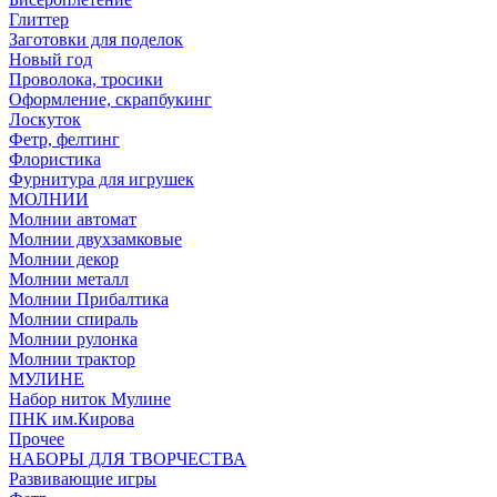
Глиттер
Заготовки для поделок
Новый год
Проволока, тросики
Оформление, скрапбукинг
Лоскуток
Фетр, фелтинг
Флористика
Фурнитура для игрушек
МОЛНИИ
Молнии автомат
Молнии двухзамковые
Молнии декор
Молнии металл
Молнии Прибалтика
Молнии спираль
Молнии рулонка
Молнии трактор
МУЛИНЕ
Набор ниток Мулине
ПНК им.Кирова
Прочее
НАБОРЫ ДЛЯ ТВОРЧЕСТВА
Развивающие игры