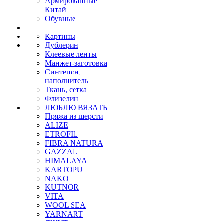
Армированные
Китай
Обувные
Картины
Дублерин
Клеевые ленты
Манжет-заготовка
Синтепон,
наполнитель
Ткань, сетка
Флизелин
ЛЮБЛЮ ВЯЗАТЬ
Пряжа из шерсти
ALIZE
ETROFIL
FIBRA NATURA
GAZZAL
HIMALAYA
KARTOPU
NAKO
KUTNOR
VITA
WOOL SEA
YARNART