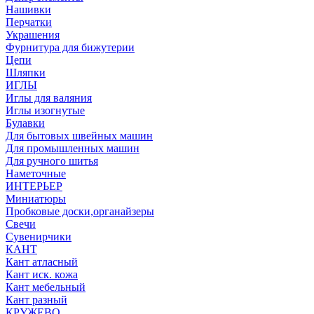
Нашивки
Перчатки
Украшения
Фурнитура для бижутерии
Цепи
Шляпки
ИГЛЫ
Иглы для валяния
Иглы изогнутые
Булавки
Для бытовых швейных машин
Для промышленных машин
Для ручного шитья
Наметочные
ИНТЕРЬЕР
Миниатюры
Пробковые доски,органайзеры
Свечи
Сувенирчики
КАНТ
Кант атласный
Кант иск. кожа
Кант мебельный
Кант разный
КРУЖЕВО