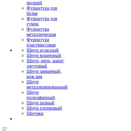
молний
Фурнитура для
белья
Фурнитура для
сумок
Фурнитура
металлическая
Фурнитура
пластмассовая
Шнур атласный
Шнур вощенный
Шнур, нить, канат
джутовый
Шнур замшевый,
кож.зам
Шнур
металлизированный
Шнур
полиэфирный
Шнур разный
Шнур хлопковый
Шнурки