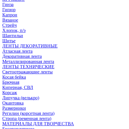
Гинза
Гипюр
Капрон
Вязаное
Стрейч
Хлопок, п/э
Шантильи
Шитье
ЛЕНТЫ ДЕКОРАТИВНЫЕ
Атласная лента
Декоративная лента
Металлизированная лента
ЛЕНТЫ ТЕХНИЧЕСКИЕ
Светоотражающие ленты
Косая бейка
Брючная
Киперная, СВЛ
Корсаж
Липучка (велькро)
Окантовка
Размерники
Регилин (корсетная лента)
Стропа (ременная лента)
МАТЕРИАЛЫ ДЛЯ ТВОРЧЕСТВА
Бисероплетение