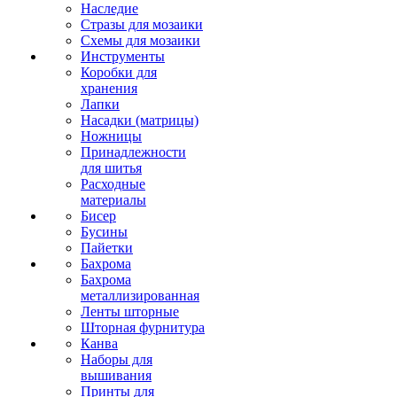
Наследие
Стразы для мозаики
Схемы для мозаики
Инструменты
Коробки для
хранения
Лапки
Насадки (матрицы)
Ножницы
Принадлежности
для шитья
Расходные
материалы
Бисер
Бусины
Пайетки
Бахрома
Бахрома
металлизированная
Ленты шторные
Шторная фурнитура
Канва
Наборы для
вышивания
Принты для