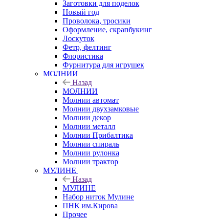
Заготовки для поделок
Новый год
Проволока, тросики
Оформление, скрапбукинг
Лоскуток
Фетр, фелтинг
Флористика
Фурнитура для игрушек
МОЛНИИ
Назад
МОЛНИИ
Молнии автомат
Молнии двухзамковые
Молнии декор
Молнии металл
Молнии Прибалтика
Молнии спираль
Молнии рулонка
Молнии трактор
МУЛИНЕ
Назад
МУЛИНЕ
Набор ниток Мулине
ПНК им.Кирова
Прочее