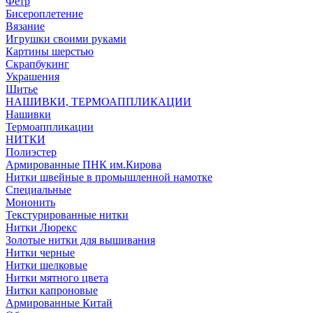
Фетр
Бисероплетение
Вязание
Игрушки своими руками
Картины шерстью
Скрапбукинг
Украшения
Шитье
НАШИВКИ, ТЕРМОАППЛИКАЦИИ
Нашивки
Термоаппликации
НИТКИ
Полиэстер
Армированные ПНК им.Кирова
Нитки швейные в промышленной намотке
Специальные
Мононить
Текстурированные нитки
Нитки Люрекс
Золотые нитки для вышивания
Нитки черные
Нитки шелковые
Нитки мятного цвета
Нитки капроновые
Армированные Китай