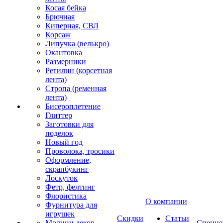
Косая бейка
Брючная
Киперная, СВЛ
Корсаж
Липучка (велькро)
Окантовка
Размерники
Регилин (корсетная
лента)
Стропа (ременная
лента)
Бисероплетение
Глиттер
Заготовки для
поделок
Новый год
Проволока, тросики
Оформление,
скрапбукинг
Лоскуток
Фетр, фелтинг
Флористика
О компании
Фурнитура для
игрушек
Скидки
Статьи
Молнии декор
Спецце