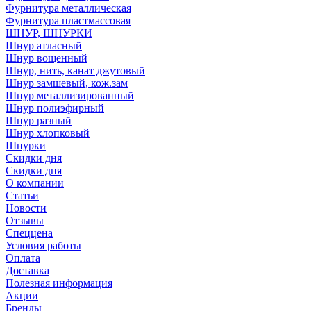
Фурнитура металлическая
Фурнитура пластмассовая
ШНУР, ШНУРКИ
Шнур атласный
Шнур вощенный
Шнур, нить, канат джутовый
Шнур замшевый, кож.зам
Шнур металлизированный
Шнур полиэфирный
Шнур разный
Шнур хлопковый
Шнурки
Скидки дня
Скидки дня
О компании
Статьи
Новости
Отзывы
Спеццена
Условия работы
Оплата
Доставка
Полезная информация
Акции
Бренды