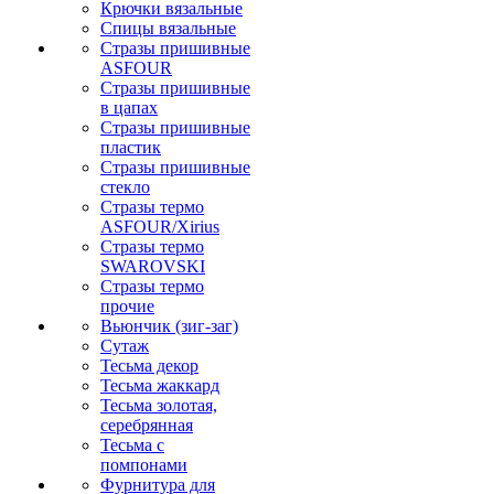
Крючки вязальные
Спицы вязальные
Стразы пришивные
ASFOUR
Стразы пришивные
в цапах
Стразы пришивные
пластик
Стразы пришивные
стекло
Стразы термо
ASFOUR/Xirius
Стразы термо
SWAROVSKI
Стразы термо
прочие
Вьюнчик (зиг-заг)
Сутаж
Тесьма декор
Тесьма жаккард
Тесьма золотая,
серебрянная
Тесьма с
помпонами
Фурнитура для