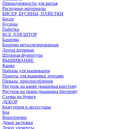
Принадлежности для шитья
Расходные материалы
БИСЕР, БУСИНЫ, ПАЙЕТКИ
Бисер
Бусины
Пайетки
ВСЕ ДЛЯ ШТОР
Бахрома
Бахрома металлизированная
Ленты шторные
Шторная фурнитура
ВЫШИВАНИЕ
Канва
Наборы для вышивания
Принты для вышивки лентами
Пяльцы, приспособления
Рисунок на канве (вышивка крестом)
Рисунок на ткани (вышивка бисером)
Схемы на бумаге
ДЕКОР
Бижутерия и аксессуары
Боа
Воротнички
Декор застежки
Декор элементы