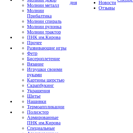
дня
Новости
Молнии металл
Отзывы
Молнии
Прибалтика
Молнии спираль
Молнии рулонка
Молнии трактор
ПНК им.Кирова
Прочее
Развивающие игры
Фетр
Бисероплетение
Вязание
Игрушки своими
руками
Картины шерстью
Скрапбукинг
Украшения
Шитье
Нашивки
Термоаппликации
Полиэстер
Армированные
ПНК им.Кирова
Специальные