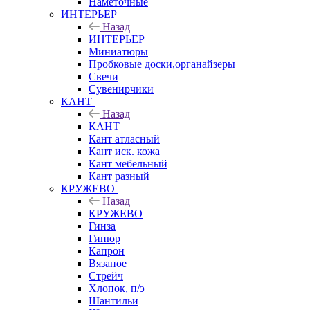
Наметочные
ИНТЕРЬЕР
Назад
ИНТЕРЬЕР
Миниатюры
Пробковые доски,органайзеры
Свечи
Сувенирчики
КАНТ
Назад
КАНТ
Кант атласный
Кант иск. кожа
Кант мебельный
Кант разный
КРУЖЕВО
Назад
КРУЖЕВО
Гинза
Гипюр
Капрон
Вязаное
Стрейч
Хлопок, п/э
Шантильи