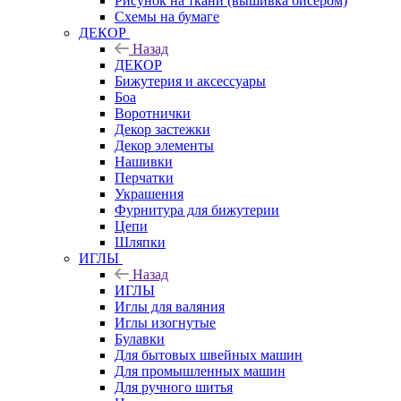
Рисунок на ткани (вышивка бисером)
Схемы на бумаге
ДЕКОР
Назад
ДЕКОР
Бижутерия и аксессуары
Боа
Воротнички
Декор застежки
Декор элементы
Нашивки
Перчатки
Украшения
Фурнитура для бижутерии
Цепи
Шляпки
ИГЛЫ
Назад
ИГЛЫ
Иглы для валяния
Иглы изогнутые
Булавки
Для бытовых швейных машин
Для промышленных машин
Для ручного шитья