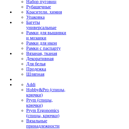
Набор пуговиц
Рубашечные
Красители. химия
Упаковка
Багеты
универсальные
Рамки для вышивки
и мозаики
Рамки для икон
Рамки с паспарту
Вязаная, тканая
Декоративная
Для белья
Продежка
Шляпная
Addi
Hobby&Pro (спицы,
крючки)
Prym (спицы,
крючки)
Prym Ergonomics
(спицы, крючки)
Вязальные
принадлежности