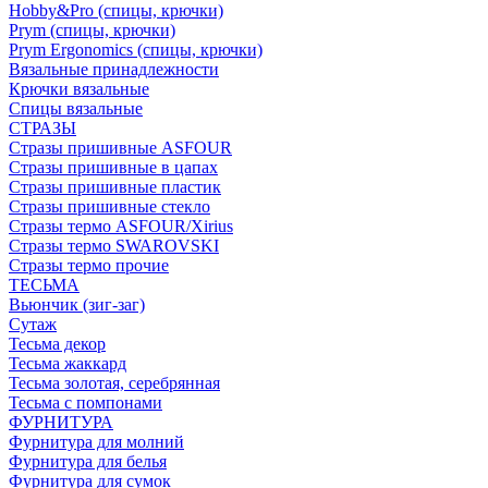
Hobby&Pro (спицы, крючки)
Prym (спицы, крючки)
Prym Ergonomics (спицы, крючки)
Вязальные принадлежности
Крючки вязальные
Спицы вязальные
СТРАЗЫ
Стразы пришивные ASFOUR
Стразы пришивные в цапах
Стразы пришивные пластик
Стразы пришивные стекло
Стразы термо ASFOUR/Xirius
Стразы термо SWAROVSKI
Стразы термо прочие
ТЕСЬМА
Вьюнчик (зиг-заг)
Сутаж
Тесьма декор
Тесьма жаккард
Тесьма золотая, серебрянная
Тесьма с помпонами
ФУРНИТУРА
Фурнитура для молний
Фурнитура для белья
Фурнитура для сумок