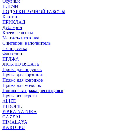
Обувные
ПЛЕЧИ
ПОДАРКИ РУЧНОЙ РАБОТЫ
Картины
ПРИКЛАД
Дублерин
Клеевые ленты
Манжет-заготовка
Синтепон, наполнитель
Ткань, сетка
Флизелин
ПРЯЖА
ЛЮБЛЮ ВЯЗАТЬ
Пряжа для игрушек
Пряжа для корзинок
Пряжа для ковриков
Пряжа для мочалок
Плюшевая пряжа для игрушек
Пряжа из шерсти
ALIZE
ETROFIL
FIBRA NATURA
GAZZAL
HIMALAYA
KARTOPU