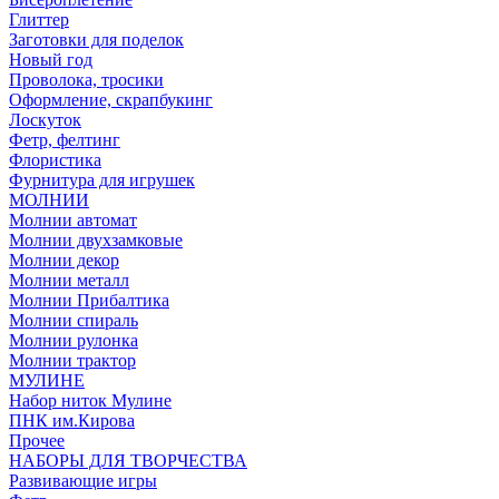
Глиттер
Заготовки для поделок
Новый год
Проволока, тросики
Оформление, скрапбукинг
Лоскуток
Фетр, фелтинг
Флористика
Фурнитура для игрушек
МОЛНИИ
Молнии автомат
Молнии двухзамковые
Молнии декор
Молнии металл
Молнии Прибалтика
Молнии спираль
Молнии рулонка
Молнии трактор
МУЛИНЕ
Набор ниток Мулине
ПНК им.Кирова
Прочее
НАБОРЫ ДЛЯ ТВОРЧЕСТВА
Развивающие игры