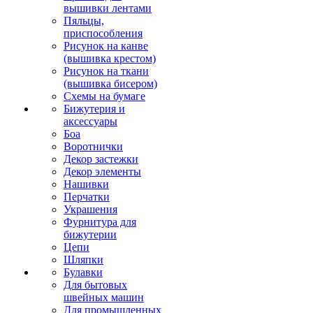
вышивки лентами
Пяльцы,
приспособления
Рисунок на канве
(вышивка крестом)
Рисунок на ткани
(вышивка бисером)
Схемы на бумаге
Бижутерия и
аксессуары
Боа
Воротнички
Декор застежки
Декор элементы
Нашивки
Перчатки
Украшения
Фурнитура для
бижутерии
Цепи
Шляпки
Булавки
Для бытовых
швейных машин
Для промышленных