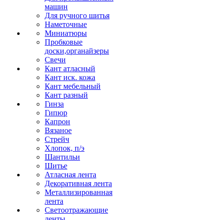
машин
Для ручного шитья
Наметочные
Миниатюры
Пробковые
доски,органайзеры
Свечи
Кант атласный
Кант иск. кожа
Кант мебельный
Кант разный
Гинза
Гипюр
Капрон
Вязаное
Стрейч
Хлопок, п/э
Шантильи
Шитье
Атласная лента
Декоративная лента
Металлизированная
лента
Светоотражающие
ленты