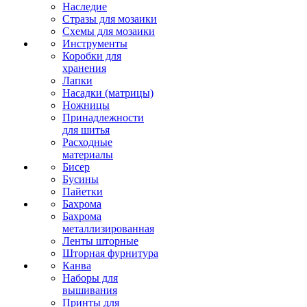
Наследие
Стразы для мозаики
Схемы для мозаики
Инструменты
Коробки для
хранения
Лапки
Насадки (матрицы)
Ножницы
Принадлежности
для шитья
Расходные
материалы
Бисер
Бусины
Пайетки
Бахрома
Бахрома
металлизированная
Ленты шторные
Шторная фурнитура
Канва
Наборы для
вышивания
Принты для