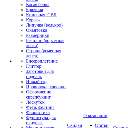
Косая бейка
Брючная
Киперная, СВЛ
Корсаж
Липучка (велькро)
Окантовка
Размерники
Регилин (корсетная
лента)
Стропа (ременная
лента)
Бисероплетение
Глиттер
Заготовки для
поделок
Новый год
Проволока, тросики
Оформление,
скрапбукинг
Лоскуток
Фетр, фелтинг
Флористика
О компании
Фурнитура для
игрушек
Скидки
Статьи
Молнии декор
Спецце