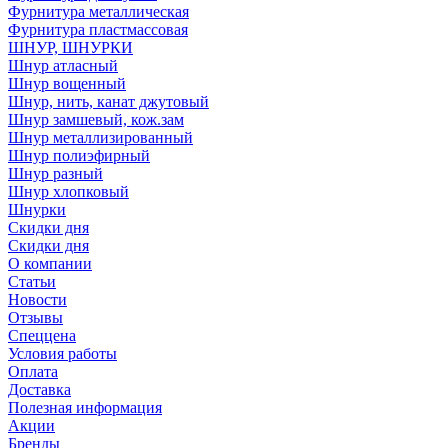
Фурнитура металлическая
Фурнитура пластмассовая
ШНУР, ШНУРКИ
Шнур атласный
Шнур вощенный
Шнур, нить, канат джутовый
Шнур замшевый, кож.зам
Шнур металлизированный
Шнур полиэфирный
Шнур разный
Шнур хлопковый
Шнурки
Скидки дня
Скидки дня
О компании
Статьи
Новости
Отзывы
Спеццена
Условия работы
Оплата
Доставка
Полезная информация
Акции
Бренды