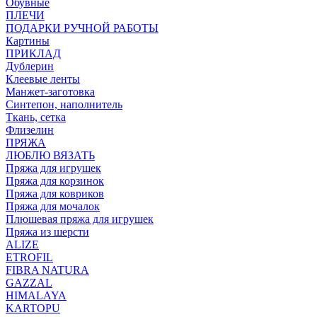
Обувные
ПЛЕЧИ
ПОДАРКИ РУЧНОЙ РАБОТЫ
Картины
ПРИКЛАД
Дублерин
Клеевые ленты
Манжет-заготовка
Синтепон, наполнитель
Ткань, сетка
Флизелин
ПРЯЖА
ЛЮБЛЮ ВЯЗАТЬ
Пряжа для игрушек
Пряжа для корзинок
Пряжа для ковриков
Пряжа для мочалок
Плюшевая пряжа для игрушек
Пряжа из шерсти
ALIZE
ETROFIL
FIBRA NATURA
GAZZAL
HIMALAYA
KARTOPU