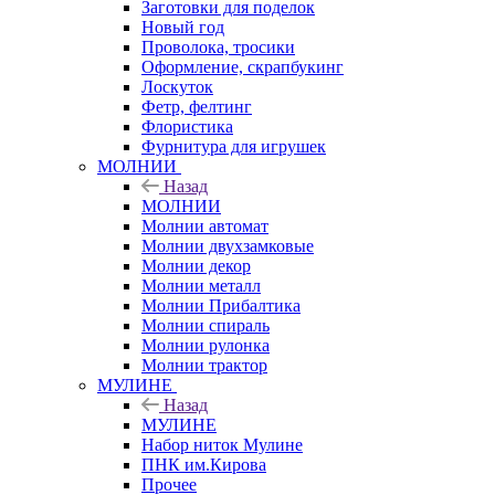
Заготовки для поделок
Новый год
Проволока, тросики
Оформление, скрапбукинг
Лоскуток
Фетр, фелтинг
Флористика
Фурнитура для игрушек
МОЛНИИ
Назад
МОЛНИИ
Молнии автомат
Молнии двухзамковые
Молнии декор
Молнии металл
Молнии Прибалтика
Молнии спираль
Молнии рулонка
Молнии трактор
МУЛИНЕ
Назад
МУЛИНЕ
Набор ниток Мулине
ПНК им.Кирова
Прочее