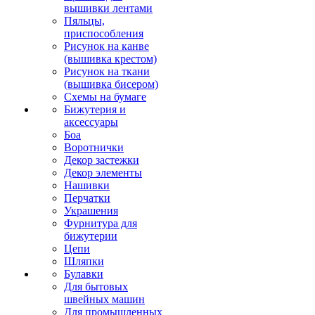
вышивки лентами
Пяльцы,
приспособления
Рисунок на канве
(вышивка крестом)
Рисунок на ткани
(вышивка бисером)
Схемы на бумаге
Бижутерия и
аксессуары
Боа
Воротнички
Декор застежки
Декор элементы
Нашивки
Перчатки
Украшения
Фурнитура для
бижутерии
Цепи
Шляпки
Булавки
Для бытовых
швейных машин
Для промышленных