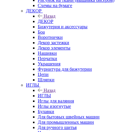
Рисунок на ткани (вышивка бисером)
Схемы на бумаге
ДЕКОР
Назад
ДЕКОР
Бижутерия и аксессуары
Боа
Воротнички
Декор застежки
Декор элементы
Нашивки
Перчатки
Украшения
Фурнитура для бижутерии
Цепи
Шляпки
ИГЛЫ
Назад
ИГЛЫ
Иглы для валяния
Иглы изогнутые
Булавки
Для бытовых швейных машин
Для промышленных машин
Для ручного шитья