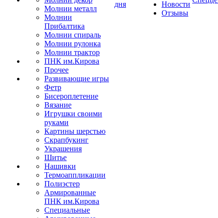
дня
Новости
Молнии металл
Отзывы
Молнии
Прибалтика
Молнии спираль
Молнии рулонка
Молнии трактор
ПНК им.Кирова
Прочее
Развивающие игры
Фетр
Бисероплетение
Вязание
Игрушки своими
руками
Картины шерстью
Скрапбукинг
Украшения
Шитье
Нашивки
Термоаппликации
Полиэстер
Армированные
ПНК им.Кирова
Специальные