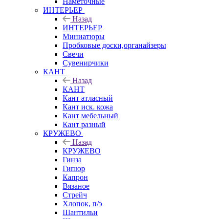
Наметочные
ИНТЕРЬЕР
Назад
ИНТЕРЬЕР
Миниатюры
Пробковые доски,органайзеры
Свечи
Сувенирчики
КАНТ
Назад
КАНТ
Кант атласный
Кант иск. кожа
Кант мебельный
Кант разный
КРУЖЕВО
Назад
КРУЖЕВО
Гинза
Гипюр
Капрон
Вязаное
Стрейч
Хлопок, п/э
Шантильи