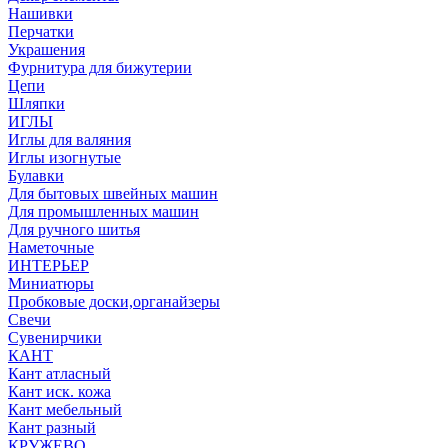
Нашивки
Перчатки
Украшения
Фурнитура для бижутерии
Цепи
Шляпки
ИГЛЫ
Иглы для валяния
Иглы изогнутые
Булавки
Для бытовых швейных машин
Для промышленных машин
Для ручного шитья
Наметочные
ИНТЕРЬЕР
Миниатюры
Пробковые доски,органайзеры
Свечи
Сувенирчики
КАНТ
Кант атласный
Кант иск. кожа
Кант мебельный
Кант разный
КРУЖЕВО