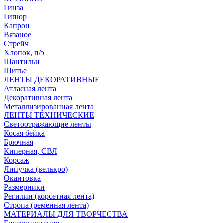
Гинза
Гипюр
Капрон
Вязаное
Стрейч
Хлопок, п/э
Шантильи
Шитье
ЛЕНТЫ ДЕКОРАТИВНЫЕ
Атласная лента
Декоративная лента
Металлизированная лента
ЛЕНТЫ ТЕХНИЧЕСКИЕ
Светоотражающие ленты
Косая бейка
Брючная
Киперная, СВЛ
Корсаж
Липучка (велькро)
Окантовка
Размерники
Регилин (корсетная лента)
Стропа (ременная лента)
МАТЕРИАЛЫ ДЛЯ ТВОРЧЕСТВА
Бисероплетение