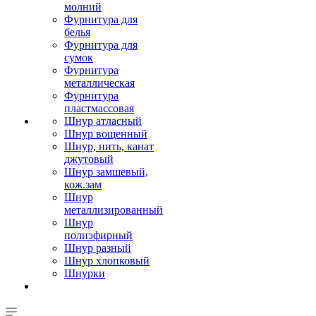
молний
Фурнитура для
белья
Фурнитура для
сумок
Фурнитура
металлическая
Фурнитура
пластмассовая
Шнур атласный
Шнур вощенный
Шнур, нить, канат
джутовый
Шнур замшевый,
кож.зам
Шнур
металлизированный
Шнур
полиэфирный
Шнур разный
Шнур хлопковый
Шнурки