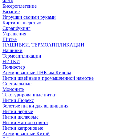
Фетр
Бисероплетение
Вязание
Игрушки своими руками
Картины шерстью
Скрапбукинг
Украшения
Шитье
НАШИВКИ, ТЕРМОАППЛИКАЦИИ
Нашивки
Термоаппликации
НИТКИ
Полиэстер
Армированные ПНК им.Кирова
Нитки швейные в промышленной намотке
Специальные
Мононить
Текстурированные нитки
Нитки Люрекс
Золотые нитки для вышивания
Нитки черные
Нитки шелковые
Нитки мятного цвета
Нитки капроновые
Армированные Китай