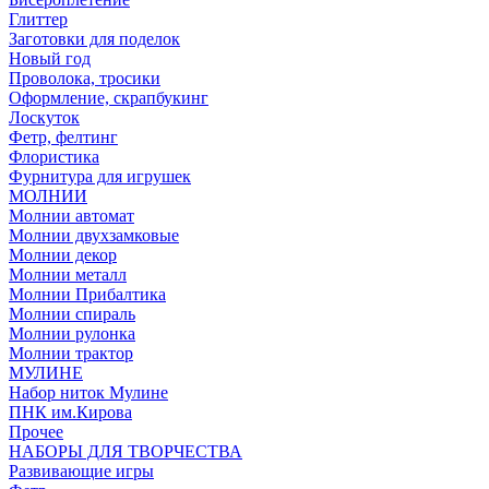
Глиттер
Заготовки для поделок
Новый год
Проволока, тросики
Оформление, скрапбукинг
Лоскуток
Фетр, фелтинг
Флористика
Фурнитура для игрушек
МОЛНИИ
Молнии автомат
Молнии двухзамковые
Молнии декор
Молнии металл
Молнии Прибалтика
Молнии спираль
Молнии рулонка
Молнии трактор
МУЛИНЕ
Набор ниток Мулине
ПНК им.Кирова
Прочее
НАБОРЫ ДЛЯ ТВОРЧЕСТВА
Развивающие игры