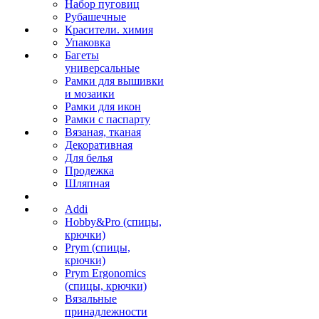
Набор пуговиц
Рубашечные
Красители. химия
Упаковка
Багеты
универсальные
Рамки для вышивки
и мозаики
Рамки для икон
Рамки с паспарту
Вязаная, тканая
Декоративная
Для белья
Продежка
Шляпная
Addi
Hobby&Pro (спицы,
крючки)
Prym (спицы,
крючки)
Prym Ergonomics
(спицы, крючки)
Вязальные
принадлежности