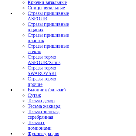
Крючки вязальные
Спицы вязальные
Стразы пришивные
ASFOUR
Стразы пришивные
в цапах
Стразы пришивные
пластик
Стразы пришивные
стекло
Стразы термо
ASFOUR/Xirius
Стразы термо
SWAROVSKI
Стразы термо
прочие
Вьюнчик (зиг-заг)
Сутаж
Тесьма декор
Тесьма жаккард
Тесьма золотая,
серебрянная
Тесьма с
помпонами
Фурнитура для