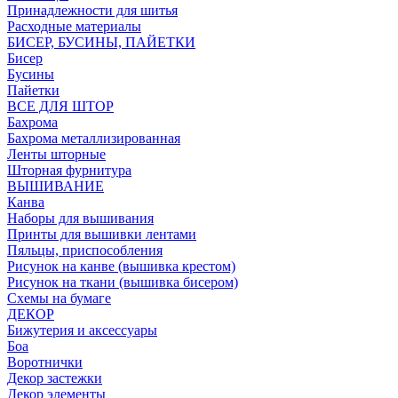
Принадлежности для шитья
Расходные материалы
БИСЕР, БУСИНЫ, ПАЙЕТКИ
Бисер
Бусины
Пайетки
ВСЕ ДЛЯ ШТОР
Бахрома
Бахрома металлизированная
Ленты шторные
Шторная фурнитура
ВЫШИВАНИЕ
Канва
Наборы для вышивания
Принты для вышивки лентами
Пяльцы, приспособления
Рисунок на канве (вышивка крестом)
Рисунок на ткани (вышивка бисером)
Схемы на бумаге
ДЕКОР
Бижутерия и аксессуары
Боа
Воротнички
Декор застежки
Декор элементы