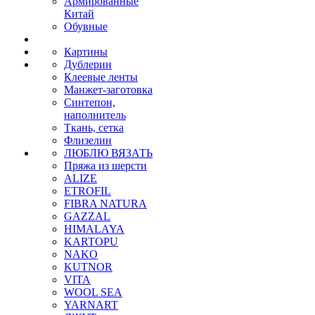
Армированные
Китай
Обувные
Картины
Дублерин
Клеевые ленты
Манжет-заготовка
Синтепон,
наполнитель
Ткань, сетка
Флизелин
ЛЮБЛЮ ВЯЗАТЬ
Пряжа из шерсти
ALIZE
ETROFIL
FIBRA NATURA
GAZZAL
HIMALAYA
KARTOPU
NAKO
KUTNOR
VITA
WOOL SEA
YARNART