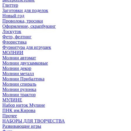
Глиттер
Заготовки для поделок
Новый год
Проволока, тросики
Оформление, скрапбукинг
Лоскуток
Фетр, фелтинг
Флористика
Фурнитура для игрушек
МОЛНИИ
Молнии автомат
Молнии двухзамковые
Молнии декор
Молнии металл
Молнии Прибалтика
Молнии спираль
Молнии рулонка
Молнии трактор
МУЛИНЕ
Набор ниток Мулине
ПНК им.Кирова
Прочее
НАБОРЫ ДЛЯ ТВОРЧЕСТВА
Развивающие игры