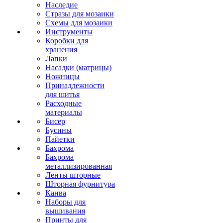
Наследие
Стразы для мозаики
Схемы для мозаики
Инструменты
Коробки для
хранения
Лапки
Насадки (матрицы)
Ножницы
Принадлежности
для шитья
Расходные
материалы
Бисер
Бусины
Пайетки
Бахрома
Бахрома
металлизированная
Ленты шторные
Шторная фурнитура
Канва
Наборы для
вышивания
Принты для