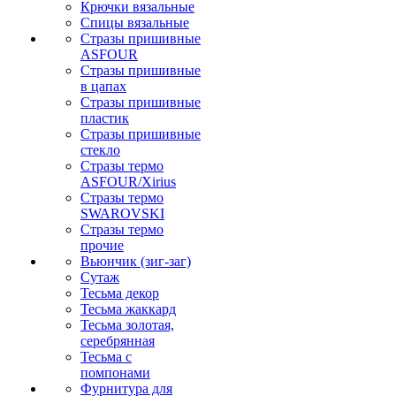
Крючки вязальные
Спицы вязальные
Стразы пришивные
ASFOUR
Стразы пришивные
в цапах
Стразы пришивные
пластик
Стразы пришивные
стекло
Стразы термо
ASFOUR/Xirius
Стразы термо
SWAROVSKI
Стразы термо
прочие
Вьюнчик (зиг-заг)
Сутаж
Тесьма декор
Тесьма жаккард
Тесьма золотая,
серебрянная
Тесьма с
помпонами
Фурнитура для