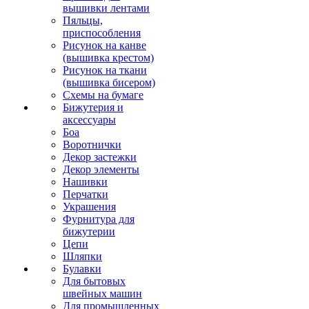
вышивки лентами
Пяльцы,
приспособления
Рисунок на канве
(вышивка крестом)
Рисунок на ткани
(вышивка бисером)
Схемы на бумаге
Бижутерия и
аксессуары
Боа
Воротнички
Декор застежки
Декор элементы
Нашивки
Перчатки
Украшения
Фурнитура для
бижутерии
Цепи
Шляпки
Булавки
Для бытовых
швейных машин
Для промышленных