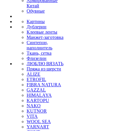
Армированные
Китай
Обувные
Картины
Дублерин
Клеевые ленты
Манжет-заготовка
Синтепон,
наполнитель
Ткань, сетка
Флизелин
ЛЮБЛЮ ВЯЗАТЬ
Пряжа из шерсти
ALIZE
ETROFIL
FIBRA NATURA
GAZZAL
HIMALAYA
KARTOPU
NAKO
KUTNOR
VITA
WOOL SEA
YARNART