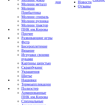
дня
Новости
Молнии металл
Отзывы
Молнии
Прибалтика
Молнии спираль
Молнии рулонка
Молнии трактор
ПНК им.Кирова
Прочее
Развивающие игры
Фетр
Бисероплетение
Вязание
Игрушки своими
руками
Картины шерстью
Скрапбукинг
Украшения
Шитье
Нашивки
Термоаппликации
Полиэстер
Армированные
ПНК им.Кирова
Специальные