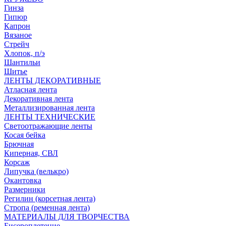
Гинза
Гипюр
Капрон
Вязаное
Стрейч
Хлопок, п/э
Шантильи
Шитье
ЛЕНТЫ ДЕКОРАТИВНЫЕ
Атласная лента
Декоративная лента
Металлизированная лента
ЛЕНТЫ ТЕХНИЧЕСКИЕ
Светоотражающие ленты
Косая бейка
Брючная
Киперная, СВЛ
Корсаж
Липучка (велькро)
Окантовка
Размерники
Регилин (корсетная лента)
Стропа (ременная лента)
МАТЕРИАЛЫ ДЛЯ ТВОРЧЕСТВА
Бисероплетение