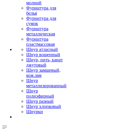
молний
Фурнитура для
белья
Фурнитура для
сумок
Фурнитура
металлическая
Фурнитура
пластмассовая
Шнур атласный
Шнур вощенный
Шнур, нить, канат
джутовый
Шнур замшевый,
кож.зам
Шнур
металлизированный
Шнур
полиэфирный
Шнур разный
Шнур хлопковый
Шнурки