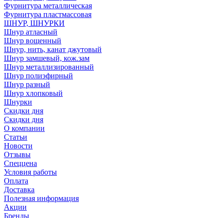
Фурнитура металлическая
Фурнитура пластмассовая
ШНУР, ШНУРКИ
Шнур атласный
Шнур вощенный
Шнур, нить, канат джутовый
Шнур замшевый, кож.зам
Шнур металлизированный
Шнур полиэфирный
Шнур разный
Шнур хлопковый
Шнурки
Скидки дня
Скидки дня
О компании
Статьи
Новости
Отзывы
Спеццена
Условия работы
Оплата
Доставка
Полезная информация
Акции
Бренды