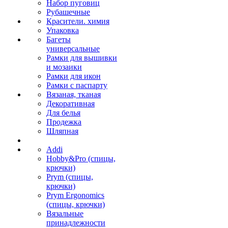
Набор пуговиц
Рубашечные
Красители. химия
Упаковка
Багеты
универсальные
Рамки для вышивки
и мозаики
Рамки для икон
Рамки с паспарту
Вязаная, тканая
Декоративная
Для белья
Продежка
Шляпная
Addi
Hobby&Pro (спицы,
крючки)
Prym (спицы,
крючки)
Prym Ergonomics
(спицы, крючки)
Вязальные
принадлежности