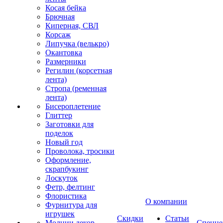
Косая бейка
Брючная
Киперная, СВЛ
Корсаж
Липучка (велькро)
Окантовка
Размерники
Регилин (корсетная
лента)
Стропа (ременная
лента)
Бисероплетение
Глиттер
Заготовки для
поделок
Новый год
Проволока, тросики
Оформление,
скрапбукинг
Лоскуток
Фетр, фелтинг
Флористика
О компании
Фурнитура для
игрушек
Скидки
Статьи
Молнии декор
Спецце