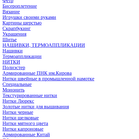
Фетр
Бисероплетение
Вязание
Игрушки своими руками
Картины шерстью
Скрапбукинг
Украшения
Шитье
НАШИВКИ, ТЕРМОАППЛИКАЦИИ
Нашивки
Термоаппликации
НИТКИ
Полиэстер
Армированные ПНК им.Кирова
Нитки швейные в промышленной намотке
Специальные
Мононить
Текстурированные нитки
Нитки Люрекс
Золотые нитки для вышивания
Нитки черные
Нитки шелковые
Нитки мятного цвета
Нитки капроновые
Армированные Китай