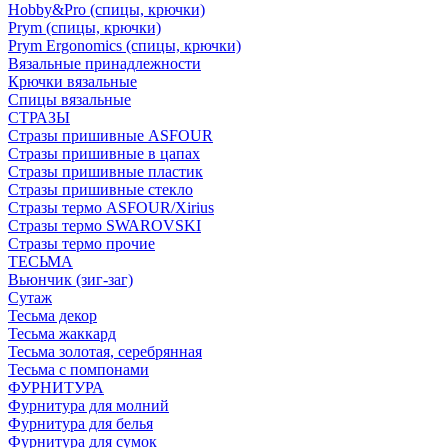
Hobby&Pro (спицы, крючки)
Prym (спицы, крючки)
Prym Ergonomics (спицы, крючки)
Вязальные принадлежности
Крючки вязальные
Спицы вязальные
СТРАЗЫ
Стразы пришивные ASFOUR
Стразы пришивные в цапах
Стразы пришивные пластик
Стразы пришивные стекло
Стразы термо ASFOUR/Xirius
Стразы термо SWAROVSKI
Стразы термо прочие
ТЕСЬМА
Вьюнчик (зиг-заг)
Сутаж
Тесьма декор
Тесьма жаккард
Тесьма золотая, серебрянная
Тесьма с помпонами
ФУРНИТУРА
Фурнитура для молний
Фурнитура для белья
Фурнитура для сумок