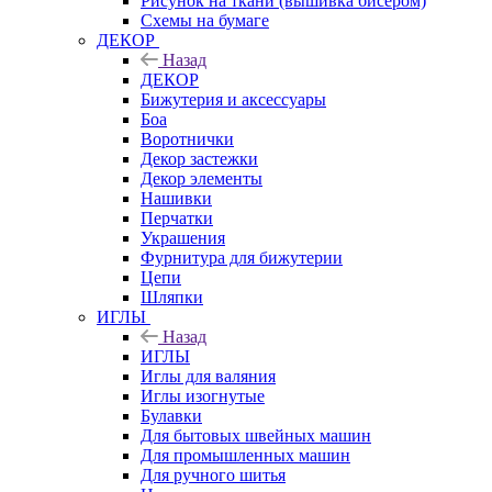
Рисунок на ткани (вышивка бисером)
Схемы на бумаге
ДЕКОР
Назад
ДЕКОР
Бижутерия и аксессуары
Боа
Воротнички
Декор застежки
Декор элементы
Нашивки
Перчатки
Украшения
Фурнитура для бижутерии
Цепи
Шляпки
ИГЛЫ
Назад
ИГЛЫ
Иглы для валяния
Иглы изогнутые
Булавки
Для бытовых швейных машин
Для промышленных машин
Для ручного шитья