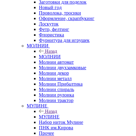
Заготовки для поделок
Новый год
Проволока, тросики
Оформление, скрапбукинг
Лоскуток
Фетр, фелтинг
Флористика
Фурнитура для игрушек
МОЛНИИ
Назад
МОЛНИИ
Молнии автомат
Молнии двухзамковые
Молнии декор
Молнии металл
Молнии Прибалтика
Молнии спираль
Молнии рулонка
Молнии трактор
МУЛИНЕ
Назад
МУЛИНЕ
Набор ниток Мулине
ПНК им.Кирова
Прочее