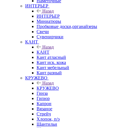
Наметочные
ИНТЕРЬЕР
Назад
ИНТЕРЬЕР
Миниатюры
Пробковые доски,органайзеры
Свечи
Сувенирчики
КАНТ
Назад
КАНТ
Кант атласный
Кант иск. кожа
Кант мебельный
Кант разный
КРУЖЕВО
Назад
КРУЖЕВО
Гинза
Гипюр
Капрон
Вязаное
Стрейч
Хлопок, п/э
Шантильи