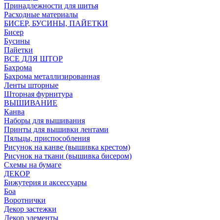
Принадлежности для шитья
Расходные материалы
БИСЕР, БУСИНЫ, ПАЙЕТКИ
Бисер
Бусины
Пайетки
ВСЕ ДЛЯ ШТОР
Бахрома
Бахрома металлизированная
Ленты шторные
Шторная фурнитура
ВЫШИВАНИЕ
Канва
Наборы для вышивания
Принты для вышивки лентами
Пяльцы, приспособления
Рисунок на канве (вышивка крестом)
Рисунок на ткани (вышивка бисером)
Схемы на бумаге
ДЕКОР
Бижутерия и аксессуары
Боа
Воротнички
Декор застежки
Декор элементы