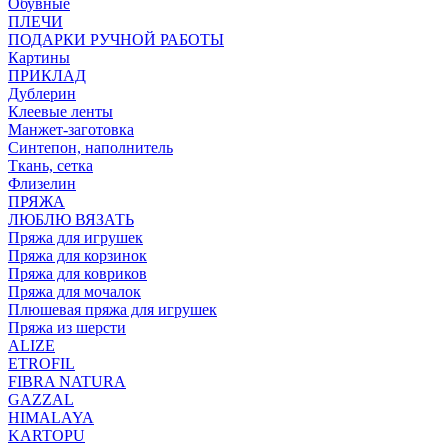
Обувные
ПЛЕЧИ
ПОДАРКИ РУЧНОЙ РАБОТЫ
Картины
ПРИКЛАД
Дублерин
Клеевые ленты
Манжет-заготовка
Синтепон, наполнитель
Ткань, сетка
Флизелин
ПРЯЖА
ЛЮБЛЮ ВЯЗАТЬ
Пряжа для игрушек
Пряжа для корзинок
Пряжа для ковриков
Пряжа для мочалок
Плюшевая пряжа для игрушек
Пряжа из шерсти
ALIZE
ETROFIL
FIBRA NATURA
GAZZAL
HIMALAYA
KARTOPU