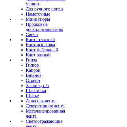
машин
Для ручного шитья
Наметочные
Миниатюры
Пробковые
доски,органайзеры
Свечи
Кант атласный
Кант иск. кожа
Кант мебельный
Кант разный
Гинза
Гипюр
Капрон
Вязаное
Стрейч
Хлопок, п/э
Шантильи
Шитье
Атласная лента
Декоративная лента
Металлизированная
лента
Светоотражающие
ленты