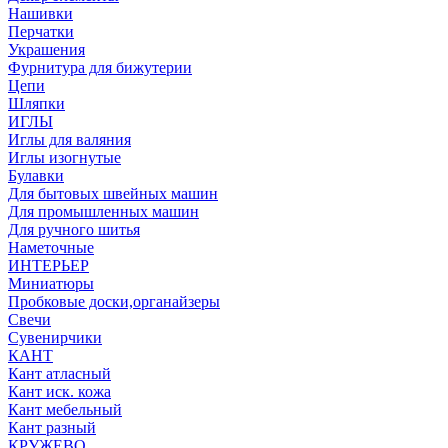
Нашивки
Перчатки
Украшения
Фурнитура для бижутерии
Цепи
Шляпки
ИГЛЫ
Иглы для валяния
Иглы изогнутые
Булавки
Для бытовых швейных машин
Для промышленных машин
Для ручного шитья
Наметочные
ИНТЕРЬЕР
Миниатюры
Пробковые доски,органайзеры
Свечи
Сувенирчики
КАНТ
Кант атласный
Кант иск. кожа
Кант мебельный
Кант разный
КРУЖЕВО