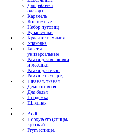
Для рабочей
одежды
Карамель
Костюмные
Набор пуговиц
Рубашечные
Красители. химия
Упаковка
Багеты
универсальные
Рамки для вышивки
и мозаики
Рамки для икон
Рамки с паспарту
Вязаная, тканая
Декоративная
Для белья
Продежка
Шляпная
Addi
Hobby&Pro (спицы,
крючки)
Prym (спицы,