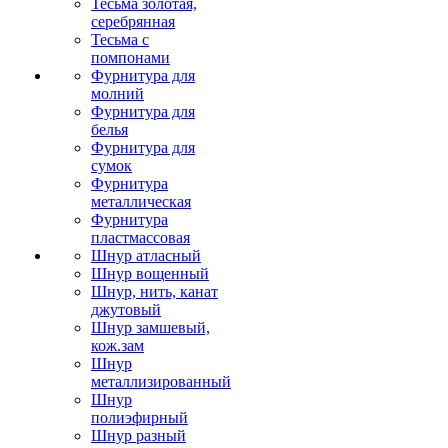
Тесьма золотая,
серебрянная
Тесьма с
помпонами
Фурнитура для
молний
Фурнитура для
белья
Фурнитура для
сумок
Фурнитура
металлическая
Фурнитура
пластмассовая
Шнур атласный
Шнур вощенный
Шнур, нить, канат
джутовый
Шнур замшевый,
кож.зам
Шнур
металлизированный
Шнур
полиэфирный
Шнур разный