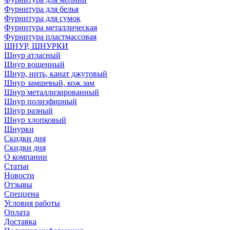
Фурнитура для белья
Фурнитура для сумок
Фурнитура металлическая
Фурнитура пластмассовая
ШНУР, ШНУРКИ
Шнур атласный
Шнур вощенный
Шнур, нить, канат джутовый
Шнур замшевый, кож.зам
Шнур металлизированный
Шнур полиэфирный
Шнур разный
Шнур хлопковый
Шнурки
Скидки дня
Скидки дня
О компании
Статьи
Новости
Отзывы
Спеццена
Условия работы
Оплата
Доставка