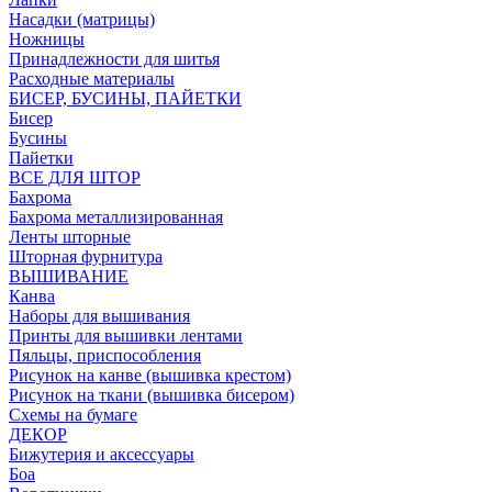
Насадки (матрицы)
Ножницы
Принадлежности для шитья
Расходные материалы
БИСЕР, БУСИНЫ, ПАЙЕТКИ
Бисер
Бусины
Пайетки
ВСЕ ДЛЯ ШТОР
Бахрома
Бахрома металлизированная
Ленты шторные
Шторная фурнитура
ВЫШИВАНИЕ
Канва
Наборы для вышивания
Принты для вышивки лентами
Пяльцы, приспособления
Рисунок на канве (вышивка крестом)
Рисунок на ткани (вышивка бисером)
Схемы на бумаге
ДЕКОР
Бижутерия и аксессуары
Боа