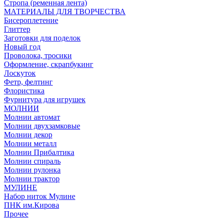
Стропа (ременная лента)
МАТЕРИАЛЫ ДЛЯ ТВОРЧЕСТВА
Бисероплетение
Глиттер
Заготовки для поделок
Новый год
Проволока, тросики
Оформление, скрапбукинг
Лоскуток
Фетр, фелтинг
Флористика
Фурнитура для игрушек
МОЛНИИ
Молнии автомат
Молнии двухзамковые
Молнии декор
Молнии металл
Молнии Прибалтика
Молнии спираль
Молнии рулонка
Молнии трактор
МУЛИНЕ
Набор ниток Мулине
ПНК им.Кирова
Прочее