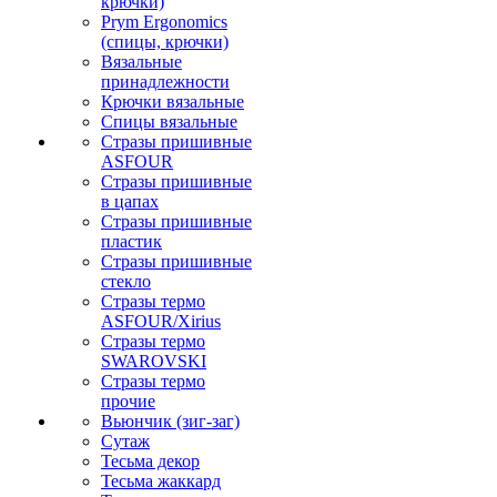
крючки)
Prym Ergonomics
(спицы, крючки)
Вязальные
принадлежности
Крючки вязальные
Спицы вязальные
Стразы пришивные
ASFOUR
Стразы пришивные
в цапах
Стразы пришивные
пластик
Стразы пришивные
стекло
Стразы термо
ASFOUR/Xirius
Стразы термо
SWAROVSKI
Стразы термо
прочие
Вьюнчик (зиг-заг)
Сутаж
Тесьма декор
Тесьма жаккард