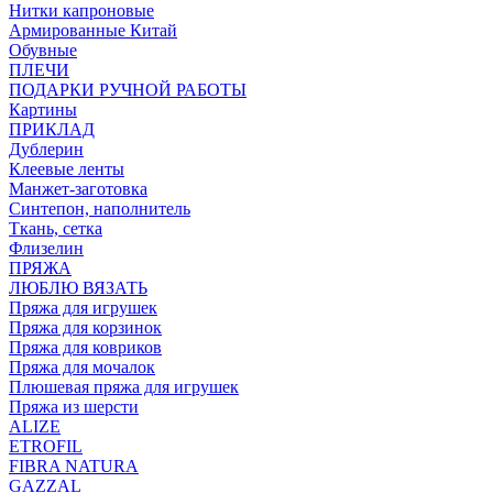
Нитки капроновые
Армированные Китай
Обувные
ПЛЕЧИ
ПОДАРКИ РУЧНОЙ РАБОТЫ
Картины
ПРИКЛАД
Дублерин
Клеевые ленты
Манжет-заготовка
Синтепон, наполнитель
Ткань, сетка
Флизелин
ПРЯЖА
ЛЮБЛЮ ВЯЗАТЬ
Пряжа для игрушек
Пряжа для корзинок
Пряжа для ковриков
Пряжа для мочалок
Плюшевая пряжа для игрушек
Пряжа из шерсти
ALIZE
ETROFIL
FIBRA NATURA
GAZZAL