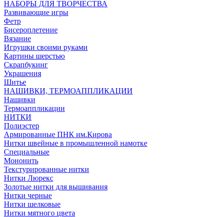
НАБОРЫ ДЛЯ ТВОРЧЕСТВА
Развивающие игры
Фетр
Бисероплетение
Вязание
Игрушки своими руками
Картины шерстью
Скрапбукинг
Украшения
Шитье
НАШИВКИ, ТЕРМОАППЛИКАЦИИ
Нашивки
Термоаппликации
НИТКИ
Полиэстер
Армированные ПНК им.Кирова
Нитки швейные в промышленной намотке
Специальные
Мононить
Текстурированные нитки
Нитки Люрекс
Золотые нитки для вышивания
Нитки черные
Нитки шелковые
Нитки мятного цвета