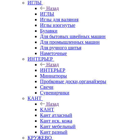
ИГЛЫ
Назад
ИГЛЫ
Иглы для валяния
Иглы изогнутые
Булавки
Для бытовых швейных машин
Для промышленных машин
Для ручного шитья
Наметочные
ИНТЕРЬЕР
Назад
ИНТЕРЬЕР
Миниатюры
Пробковые доски,органайзеры
Свечи
Сувенирчики
КАНТ
Назад
КАНТ
Кант атласный
Кант иск. кожа
Кант мебельный
Кант разный
КРУЖЕВО