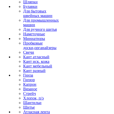
Шляпки
Булавки
Для бытовых
швейных машин
Для промышленных
машин
Для ручного шитья
Наметочные
Миниатюры
Пробковые
доски,органайзеры
Свечи
Кант атласный
Кант иск. кожа
Кант мебельный
Кант разный
Гинза
Гипюр
Капрон
Вязаное
Стрейч
Хлопок, п/э
Шантильи
Шитье
Атласная лента