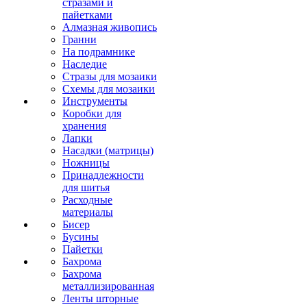
стразами и
пайетками
Алмазная живопись
Гранни
На подрамнике
Наследие
Стразы для мозаики
Схемы для мозаики
Инструменты
Коробки для
хранения
Лапки
Насадки (матрицы)
Ножницы
Принадлежности
для шитья
Расходные
материалы
Бисер
Бусины
Пайетки
Бахрома
Бахрома
металлизированная
Ленты шторные