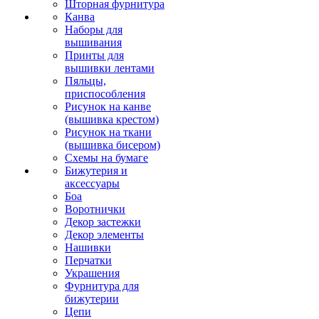
Шторная фурнитура
Канва
Наборы для
вышивания
Принты для
вышивки лентами
Пяльцы,
приспособления
Рисунок на канве
(вышивка крестом)
Рисунок на ткани
(вышивка бисером)
Схемы на бумаге
Бижутерия и
аксессуары
Боа
Воротнички
Декор застежки
Декор элементы
Нашивки
Перчатки
Украшения
Фурнитура для
бижутерии
Цепи