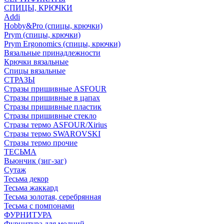
СПИЦЫ, КРЮЧКИ
Addi
Hobby&Pro (спицы, крючки)
Prym (спицы, крючки)
Prym Ergonomics (спицы, крючки)
Вязальные принадлежности
Крючки вязальные
Спицы вязальные
СТРАЗЫ
Стразы пришивные ASFOUR
Стразы пришивные в цапах
Стразы пришивные пластик
Стразы пришивные стекло
Стразы термо ASFOUR/Xirius
Стразы термо SWAROVSKI
Стразы термо прочие
ТЕСЬМА
Вьюнчик (зиг-заг)
Сутаж
Тесьма декор
Тесьма жаккард
Тесьма золотая, серебрянная
Тесьма с помпонами
ФУРНИТУРА
Фурнитура для молний