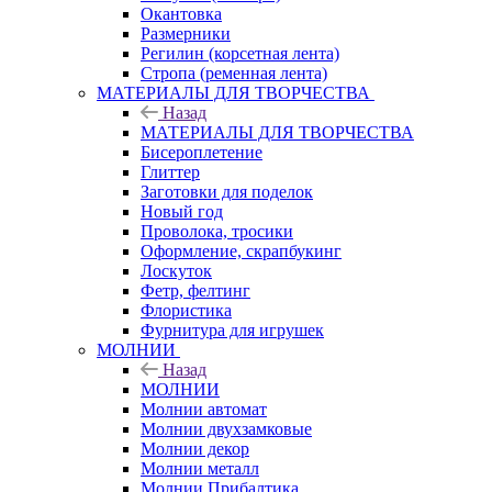
Окантовка
Размерники
Регилин (корсетная лента)
Стропа (ременная лента)
МАТЕРИАЛЫ ДЛЯ ТВОРЧЕСТВА
Назад
МАТЕРИАЛЫ ДЛЯ ТВОРЧЕСТВА
Бисероплетение
Глиттер
Заготовки для поделок
Новый год
Проволока, тросики
Оформление, скрапбукинг
Лоскуток
Фетр, фелтинг
Флористика
Фурнитура для игрушек
МОЛНИИ
Назад
МОЛНИИ
Молнии автомат
Молнии двухзамковые
Молнии декор
Молнии металл
Молнии Прибалтика