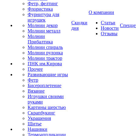
Фетр, фелтинг
Флористика
О компании
Фурнитура для
игрушек
Скидки
Статьи
Молнии декор
Спецце
дня
Новости
Молнии металл
Отзывы
Молнии
Прибалтика
Молнии спираль
Молнии рулонка
Молнии трактор
ПНК им.Кирова
Прочее
Развивающие игры
Фетр
Бисероплетение
Вязание
Игрушки своими
руками
Картины шерстью
Скрапбукинг
Украшения
Шитье
Нашивки
Термоаппликации