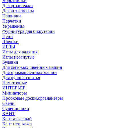
Воротнички
Декор застежки
Декор элементы
Нашивки
Перчатки
Украшения
Фурнитура для бижутерии
Цепи
Шляпки
ИГЛЫ
Иглы для валяния
Иглы изогнутые
Булавки
Для бытовых швейных машин
Для промышленных машин
Для ручного шитья
Наметочные
ИНТЕРЬЕР
Миниатюры
Пробковые доски,органайзеры
Свечи
Сувенирчики
КАНТ
Кант атласный
Кант иск. кожа