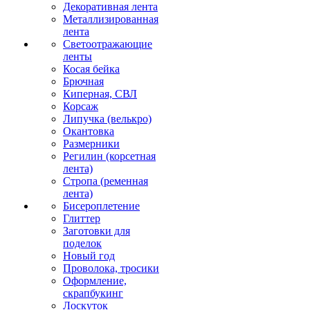
Декоративная лента
Металлизированная
лента
Светоотражающие
ленты
Косая бейка
Брючная
Киперная, СВЛ
Корсаж
Липучка (велькро)
Окантовка
Размерники
Регилин (корсетная
лента)
Стропа (ременная
лента)
Бисероплетение
Глиттер
Заготовки для
поделок
Новый год
Проволока, тросики
Оформление,
скрапбукинг
Лоскуток