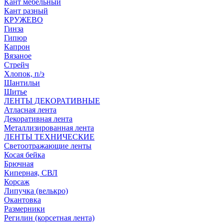
Кант мебельный
Кант разный
КРУЖЕВО
Гинза
Гипюр
Капрон
Вязаное
Стрейч
Хлопок, п/э
Шантильи
Шитье
ЛЕНТЫ ДЕКОРАТИВНЫЕ
Атласная лента
Декоративная лента
Металлизированная лента
ЛЕНТЫ ТЕХНИЧЕСКИЕ
Светоотражающие ленты
Косая бейка
Брючная
Киперная, СВЛ
Корсаж
Липучка (велькро)
Окантовка
Размерники
Регилин (корсетная лента)