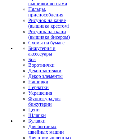
вышивки лентами
Пяльцы,
приспособления
Рисунок на канве
(вышивка крестом)
Рисунок на ткани
(вышивка бисером)
Схемы на бумаге
Бижутерия и
аксессуары
Боа
Воротнички
Декор застежки
Декор элементы
Нашивки
Перчатки
Украшения
Фурнитура для
бижутерии
Цепи
Шляпки
Булавки
Для бытовых
швейных машин
Для промышленных