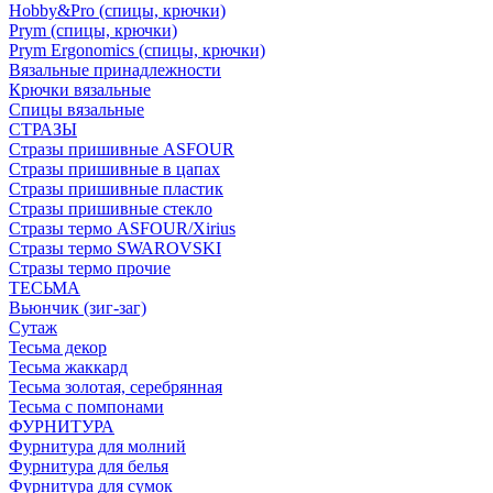
Hobby&Pro (спицы, крючки)
Prym (спицы, крючки)
Prym Ergonomics (спицы, крючки)
Вязальные принадлежности
Крючки вязальные
Спицы вязальные
СТРАЗЫ
Стразы пришивные ASFOUR
Стразы пришивные в цапах
Стразы пришивные пластик
Стразы пришивные стекло
Стразы термо ASFOUR/Xirius
Стразы термо SWAROVSKI
Стразы термо прочие
ТЕСЬМА
Вьюнчик (зиг-заг)
Сутаж
Тесьма декор
Тесьма жаккард
Тесьма золотая, серебрянная
Тесьма с помпонами
ФУРНИТУРА
Фурнитура для молний
Фурнитура для белья
Фурнитура для сумок