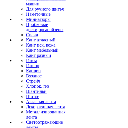
машин
Для ручного шитья
Наметочные
Миниатюры
Пробковые
доски,органайзеры
Свечи
Кант атласный
Кант иск. кожа
Кант мебельный
Кант разный
Гинза
Гипюр
Капрон
Вязаное
Стрейч
Хлопок, п/э
Шантильи
Шитье
Атласная лента
Декоративная лента
Металлизированная
лента
Светоотражающие
ленты