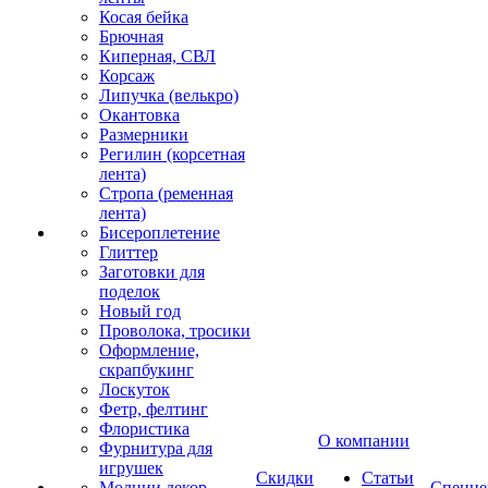
Косая бейка
Брючная
Киперная, СВЛ
Корсаж
Липучка (велькро)
Окантовка
Размерники
Регилин (корсетная
лента)
Стропа (ременная
лента)
Бисероплетение
Глиттер
Заготовки для
поделок
Новый год
Проволока, тросики
Оформление,
скрапбукинг
Лоскуток
Фетр, фелтинг
Флористика
О компании
Фурнитура для
игрушек
Скидки
Статьи
Молнии декор
Спецце