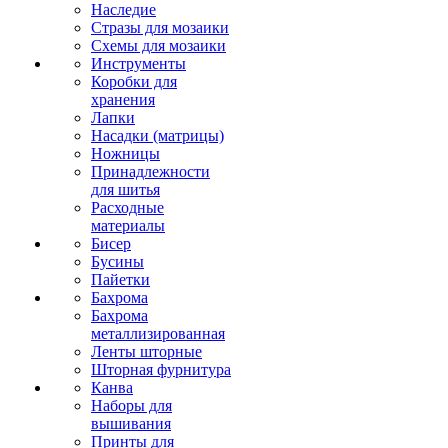
Наследие
Стразы для мозаики
Схемы для мозаики
Инструменты
Коробки для
хранения
Лапки
Насадки (матрицы)
Ножницы
Принадлежности
для шитья
Расходные
материалы
Бисер
Бусины
Пайетки
Бахрома
Бахрома
металлизированная
Ленты шторные
Шторная фурнитура
Канва
Наборы для
вышивания
Принты для