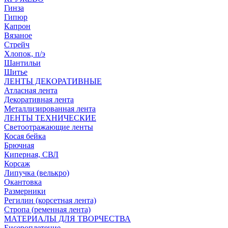
Гинза
Гипюр
Капрон
Вязаное
Стрейч
Хлопок, п/э
Шантильи
Шитье
ЛЕНТЫ ДЕКОРАТИВНЫЕ
Атласная лента
Декоративная лента
Металлизированная лента
ЛЕНТЫ ТЕХНИЧЕСКИЕ
Светоотражающие ленты
Косая бейка
Брючная
Киперная, СВЛ
Корсаж
Липучка (велькро)
Окантовка
Размерники
Регилин (корсетная лента)
Стропа (ременная лента)
МАТЕРИАЛЫ ДЛЯ ТВОРЧЕСТВА
Бисероплетение