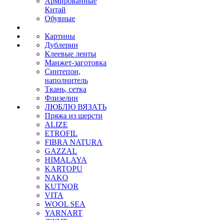
Армированные
Китай
Обувные
Картины
Дублерин
Клеевые ленты
Манжет-заготовка
Синтепон,
наполнитель
Ткань, сетка
Флизелин
ЛЮБЛЮ ВЯЗАТЬ
Пряжа из шерсти
ALIZE
ETROFIL
FIBRA NATURA
GAZZAL
HIMALAYA
KARTOPU
NAKO
KUTNOR
VITA
WOOL SEA
YARNART