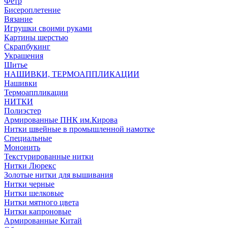
Фетр
Бисероплетение
Вязание
Игрушки своими руками
Картины шерстью
Скрапбукинг
Украшения
Шитье
НАШИВКИ, ТЕРМОАППЛИКАЦИИ
Нашивки
Термоаппликации
НИТКИ
Полиэстер
Армированные ПНК им.Кирова
Нитки швейные в промышленной намотке
Специальные
Мононить
Текстурированные нитки
Нитки Люрекс
Золотые нитки для вышивания
Нитки черные
Нитки шелковые
Нитки мятного цвета
Нитки капроновые
Армированные Китай