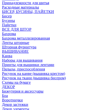
Принадлежности для шитья
Расходные материалы
БИСЕР, БУСИНЫ, ПАЙЕТКИ
Бисер
Бусины
Пайетки
ВСЕ ДЛЯ ШТОР
Бахрома
Бахрома металлизированная
Ленты шторные
Шторная фурнитура
ВЫШИВАНИЕ
Канва
Наборы для вышивания
Принты для вышивки лентами
Пяльцы, приспособления
Рисунок на канве (вышивка крестом)
Рисунок на ткани (вышивка бисером)
Схемы на бумаге
ДЕКОР
Бижутерия и аксессуары
Боа
Воротнички
Декор застежки
Декор элементы