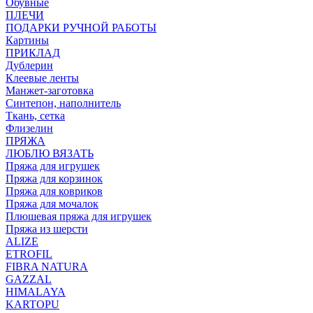
Обувные
ПЛЕЧИ
ПОДАРКИ РУЧНОЙ РАБОТЫ
Картины
ПРИКЛАД
Дублерин
Клеевые ленты
Манжет-заготовка
Синтепон, наполнитель
Ткань, сетка
Флизелин
ПРЯЖА
ЛЮБЛЮ ВЯЗАТЬ
Пряжа для игрушек
Пряжа для корзинок
Пряжа для ковриков
Пряжа для мочалок
Плюшевая пряжа для игрушек
Пряжа из шерсти
ALIZE
ETROFIL
FIBRA NATURA
GAZZAL
HIMALAYA
KARTOPU