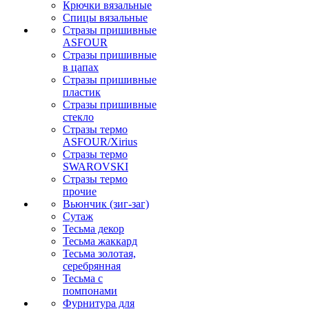
Крючки вязальные
Спицы вязальные
Стразы пришивные
ASFOUR
Стразы пришивные
в цапах
Стразы пришивные
пластик
Стразы пришивные
стекло
Стразы термо
ASFOUR/Xirius
Стразы термо
SWAROVSKI
Стразы термо
прочие
Вьюнчик (зиг-заг)
Сутаж
Тесьма декор
Тесьма жаккард
Тесьма золотая,
серебрянная
Тесьма с
помпонами
Фурнитура для