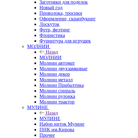
Заготовки для поделок
Новый год
Проволока, тросики
Оформление, скрапбукинг
Лоскуток
Фетр, фелтинг
Флористика
Фурнитура для игрушек
МОЛНИИ
Назад
МОЛНИИ
Молнии автомат
Молнии двухзамковые
Молнии декор
Молнии металл
Молнии Прибалтика
Молнии спираль
Молнии рулонка
Молнии трактор
МУЛИНЕ
Назад
МУЛИНЕ
Набор ниток Мулине
ПНК им.Кирова
Прочее