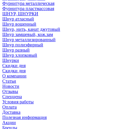
Фурнитура металлическая
Фурнитура пластмассовая
ШНУР, ШНУРКИ
Шнур атласный
Шнур вощенный
Шнур, нить, канат джутовый
Шнур замшевый, кож.зам
Шнур металлизированный
Шнур полиэфирный
Шнур разный
Шнур хлопковый
Шнурки
Скидки дня
Скидки дня
О компании
Статьи
Новости
Отзывы
Спеццена
Условия работы
Оплата
Доставка
Полезная информация
Акции
Бренды