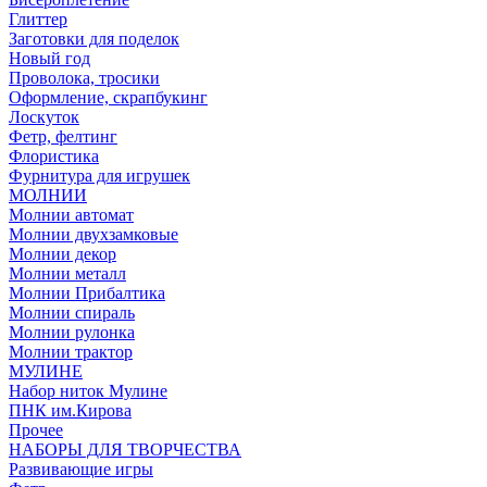
Глиттер
Заготовки для поделок
Новый год
Проволока, тросики
Оформление, скрапбукинг
Лоскуток
Фетр, фелтинг
Флористика
Фурнитура для игрушек
МОЛНИИ
Молнии автомат
Молнии двухзамковые
Молнии декор
Молнии металл
Молнии Прибалтика
Молнии спираль
Молнии рулонка
Молнии трактор
МУЛИНЕ
Набор ниток Мулине
ПНК им.Кирова
Прочее
НАБОРЫ ДЛЯ ТВОРЧЕСТВА
Развивающие игры