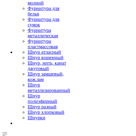
молний
Фурнитура для
белья
Фурнитура для
сумок
Фурнитура
металлическая
Фурнитура
пластмассовая
Шнур атласный
Шнур вощенный
Шнур, нить, канат
джутовый
Шнур замшевый,
кож.зам
Шнур
металлизированный
Шнур
полиэфирный
Шнур разный
Шнур хлопковый
Шнурки