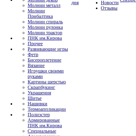
дня
Новости
Молнии металл
Отзывы
Молнии
Прибалтика
Молнии спираль
Молнии рулонка
Молнии трактор
ПНК им.Кирова
Прочее
Развивающие игры
Фетр
Бисероплетение
Вязание
Игрушки своими
руками
Картины шерстью
Скрапбукинг
Украшения
Шитье
Нашивки
Термоаппликации
Полиэстер
Армированные
ПНК им.Кирова
Специальные