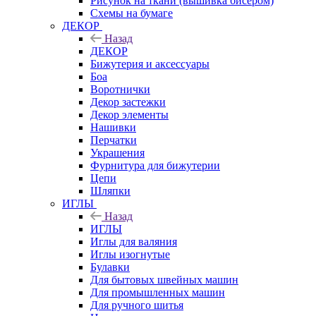
Рисунок на ткани (вышивка бисером)
Схемы на бумаге
ДЕКОР
Назад
ДЕКОР
Бижутерия и аксессуары
Боа
Воротнички
Декор застежки
Декор элементы
Нашивки
Перчатки
Украшения
Фурнитура для бижутерии
Цепи
Шляпки
ИГЛЫ
Назад
ИГЛЫ
Иглы для валяния
Иглы изогнутые
Булавки
Для бытовых швейных машин
Для промышленных машин
Для ручного шитья