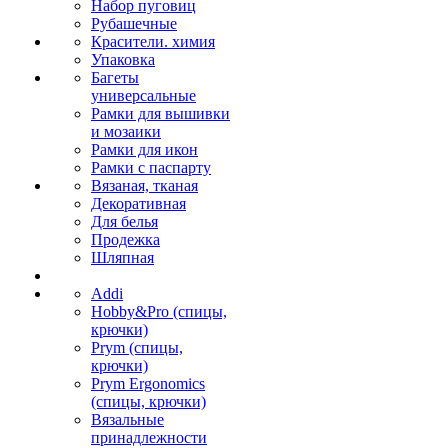
Набор пуговиц
Рубашечные
Красители. химия
Упаковка
Багеты
универсальные
Рамки для вышивки
и мозаики
Рамки для икон
Рамки с паспарту
Вязаная, тканая
Декоративная
Для белья
Продежка
Шляпная
Addi
Hobby&Pro (спицы,
крючки)
Prym (спицы,
крючки)
Prym Ergonomics
(спицы, крючки)
Вязальные
принадлежности