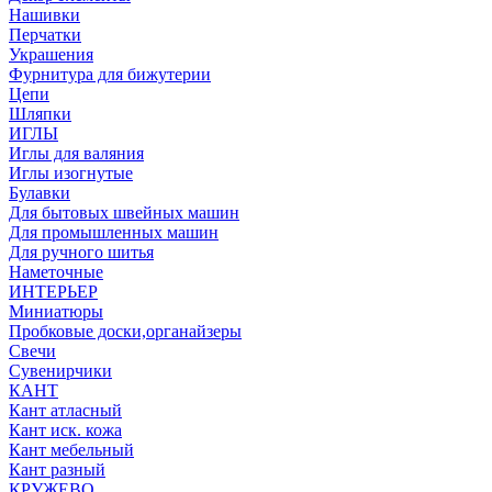
Нашивки
Перчатки
Украшения
Фурнитура для бижутерии
Цепи
Шляпки
ИГЛЫ
Иглы для валяния
Иглы изогнутые
Булавки
Для бытовых швейных машин
Для промышленных машин
Для ручного шитья
Наметочные
ИНТЕРЬЕР
Миниатюры
Пробковые доски,органайзеры
Свечи
Сувенирчики
КАНТ
Кант атласный
Кант иск. кожа
Кант мебельный
Кант разный
КРУЖЕВО