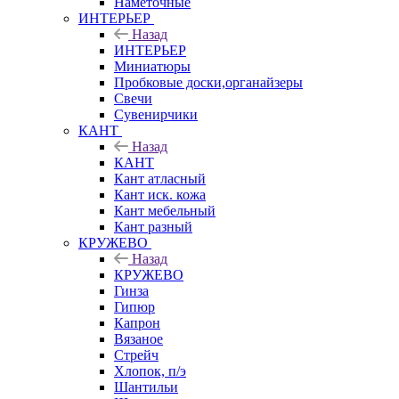
Наметочные
ИНТЕРЬЕР
Назад
ИНТЕРЬЕР
Миниатюры
Пробковые доски,органайзеры
Свечи
Сувенирчики
КАНТ
Назад
КАНТ
Кант атласный
Кант иск. кожа
Кант мебельный
Кант разный
КРУЖЕВО
Назад
КРУЖЕВО
Гинза
Гипюр
Капрон
Вязаное
Стрейч
Хлопок, п/э
Шантильи