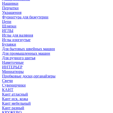
Нашивки
Перчатки
Украшения
Фурнитура для бижутерии
Цепи
Шляпки
ИГЛЫ
Иглы для валяния
Иглы изогнутые
Булавки
Для бытовых швейных машин
Для промышленных машин
Для ручного шитья
Наметочные
ИНТЕРЬЕР
Миниатюры
Пробковые доски,органайзеры
Свечи
Сувенирчики
КАНТ
Кант атласный
Кант иск. кожа
Кант мебельный
Кант разный
КРУЖЕВО