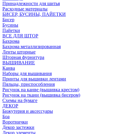
Принадлежности для шитья
Расходные материалы
БИСЕР, БУСИНЫ, ПАЙЕТКИ
Бисер
Бусины
Пайетки
ВСЕ ДЛЯ ШТОР
Бахрома
Бахрома металлизированная
Ленты шторные
Шторная фурнитура
ВЫШИВАНИЕ
Канва
Наборы для вышивания
Принты для вышивки лентами
Пяльцы, приспособления
Рисунок на канве (вышивка крестом)
Рисунок на ткани (вышивка бисером)
Схемы на бумаге
ДЕКОР
Бижутерия и аксессуары
Боа
Воротнички
Декор застежки
Декор элементы