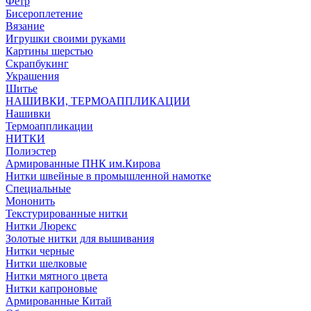
Фетр
Бисероплетение
Вязание
Игрушки своими руками
Картины шерстью
Скрапбукинг
Украшения
Шитье
НАШИВКИ, ТЕРМОАППЛИКАЦИИ
Нашивки
Термоаппликации
НИТКИ
Полиэстер
Армированные ПНК им.Кирова
Нитки швейные в промышленной намотке
Специальные
Мононить
Текстурированные нитки
Нитки Люрекс
Золотые нитки для вышивания
Нитки черные
Нитки шелковые
Нитки мятного цвета
Нитки капроновые
Армированные Китай