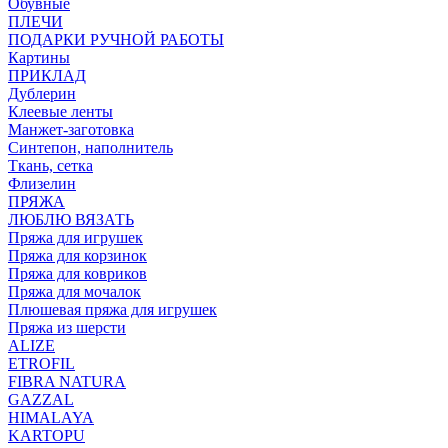
Обувные
ПЛЕЧИ
ПОДАРКИ РУЧНОЙ РАБОТЫ
Картины
ПРИКЛАД
Дублерин
Клеевые ленты
Манжет-заготовка
Синтепон, наполнитель
Ткань, сетка
Флизелин
ПРЯЖА
ЛЮБЛЮ ВЯЗАТЬ
Пряжа для игрушек
Пряжа для корзинок
Пряжа для ковриков
Пряжа для мочалок
Плюшевая пряжа для игрушек
Пряжа из шерсти
ALIZE
ETROFIL
FIBRA NATURA
GAZZAL
HIMALAYA
KARTOPU