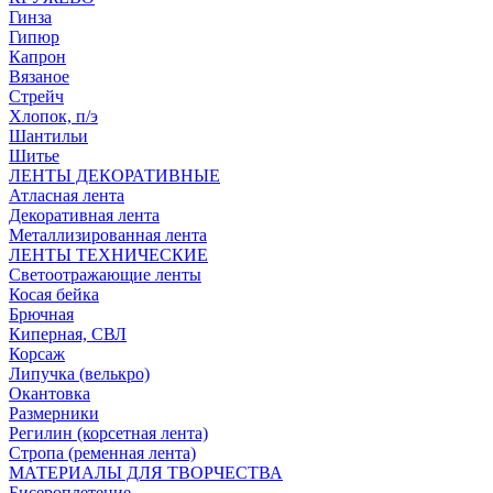
Гинза
Гипюр
Капрон
Вязаное
Стрейч
Хлопок, п/э
Шантильи
Шитье
ЛЕНТЫ ДЕКОРАТИВНЫЕ
Атласная лента
Декоративная лента
Металлизированная лента
ЛЕНТЫ ТЕХНИЧЕСКИЕ
Светоотражающие ленты
Косая бейка
Брючная
Киперная, СВЛ
Корсаж
Липучка (велькро)
Окантовка
Размерники
Регилин (корсетная лента)
Стропа (ременная лента)
МАТЕРИАЛЫ ДЛЯ ТВОРЧЕСТВА
Бисероплетение