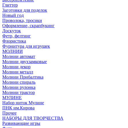
Глиттер
Заготовки для поделок
Новый год
Проволока, тросики
Оформление, скрапбукинг
Лоскуток
Фетр, фелтинг
Флористика
Фурнитура для игрушек
МОЛНИИ
Молнии автомат
Молнии двухзамковые
Молнии декор
Молнии металл
Молнии Прибалтика
Молнии спираль
Молнии рулонка
Молнии трактор
МУЛИНЕ
Набор ниток Мулине
ПНК им.Кирова
Прочее
НАБОРЫ ДЛЯ ТВОРЧЕСТВА
Развивающие игры