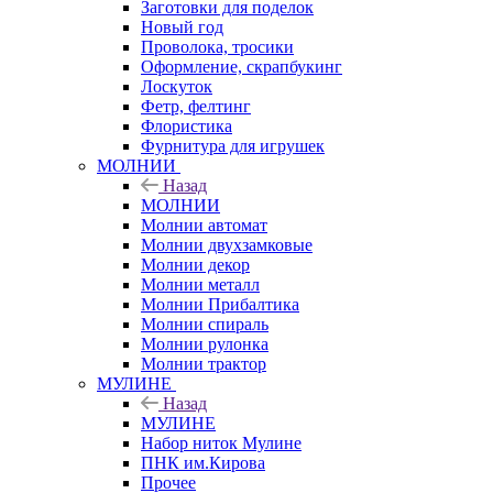
Заготовки для поделок
Новый год
Проволока, тросики
Оформление, скрапбукинг
Лоскуток
Фетр, фелтинг
Флористика
Фурнитура для игрушек
МОЛНИИ
Назад
МОЛНИИ
Молнии автомат
Молнии двухзамковые
Молнии декор
Молнии металл
Молнии Прибалтика
Молнии спираль
Молнии рулонка
Молнии трактор
МУЛИНЕ
Назад
МУЛИНЕ
Набор ниток Мулине
ПНК им.Кирова
Прочее