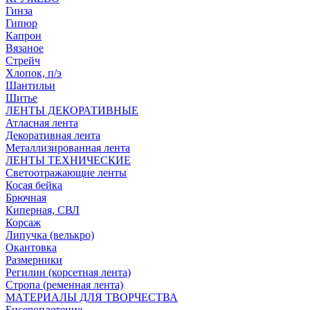
Гинза
Гипюр
Капрон
Вязаное
Стрейч
Хлопок, п/э
Шантильи
Шитье
ЛЕНТЫ ДЕКОРАТИВНЫЕ
Атласная лента
Декоративная лента
Металлизированная лента
ЛЕНТЫ ТЕХНИЧЕСКИЕ
Светоотражающие ленты
Косая бейка
Брючная
Киперная, СВЛ
Корсаж
Липучка (велькро)
Окантовка
Размерники
Регилин (корсетная лента)
Стропа (ременная лента)
МАТЕРИАЛЫ ДЛЯ ТВОРЧЕСТВА
Бисероплетение