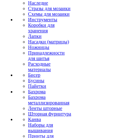
Наследие
Стразы для мозаики
Схемы для мозаики
Инструменты
Коробки для
хранения
Лапки
Насадки (матрицы)
Ножницы
Принадлежности
для шитья
Расходные
материалы
Бисер
Бусины
Пайетки
Бахрома
Бахрома
металлизированная
Ленты шторные
Шторная фурнитура
Канва
Наборы для
вышивания
Принты для