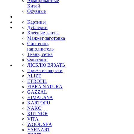
Армированные
Китай
Обувные
Картины
Дублерин
Клеевые ленты
Манжет-заготовка
Синтепон,
наполнитель
Ткань, сетка
Флизелин
ЛЮБЛЮ ВЯЗАТЬ
Пряжа из шерсти
ALIZE
ETROFIL
FIBRA NATURA
GAZZAL
HIMALAYA
KARTOPU
NAKO
KUTNOR
VITA
WOOL SEA
YARNART