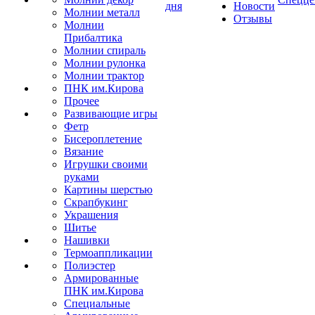
дня
Новости
Молнии металл
Отзывы
Молнии
Прибалтика
Молнии спираль
Молнии рулонка
Молнии трактор
ПНК им.Кирова
Прочее
Развивающие игры
Фетр
Бисероплетение
Вязание
Игрушки своими
руками
Картины шерстью
Скрапбукинг
Украшения
Шитье
Нашивки
Термоаппликации
Полиэстер
Армированные
ПНК им.Кирова
Специальные