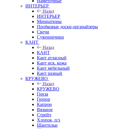
Наметочные
ИНТЕРЬЕР
Назад
ИНТЕРЬЕР
Миниатюры
Пробковые доски,органайзеры
Свечи
Сувенирчики
КАНТ
Назад
КАНТ
Кант атласный
Кант иск. кожа
Кант мебельный
Кант разный
КРУЖЕВО
Назад
КРУЖЕВО
Гинза
Гипюр
Капрон
Вязаное
Стрейч
Хлопок, п/э
Шантильи