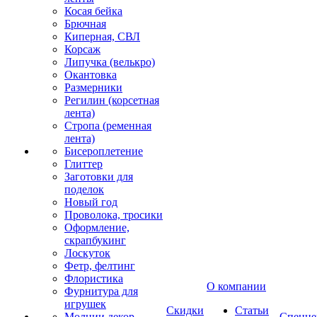
Косая бейка
Брючная
Киперная, СВЛ
Корсаж
Липучка (велькро)
Окантовка
Размерники
Регилин (корсетная
лента)
Стропа (ременная
лента)
Бисероплетение
Глиттер
Заготовки для
поделок
Новый год
Проволока, тросики
Оформление,
скрапбукинг
Лоскуток
Фетр, фелтинг
Флористика
О компании
Фурнитура для
игрушек
Скидки
Статьи
Молнии декор
Спецце