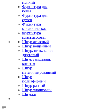
молний
Фурнитура для
белья
Фурнитура для
сумок
Фурнитура
металлическая
Фурнитура
пластмассовая
Шнур атласный
Шнур вощенный
Шнур, нить, канат
джутовый
Шнур замшевый,
кож.зам
Шнур
металлизированный
Шнур
полиэфирный
Шнур разный
Шнур хлопковый
Шнурки