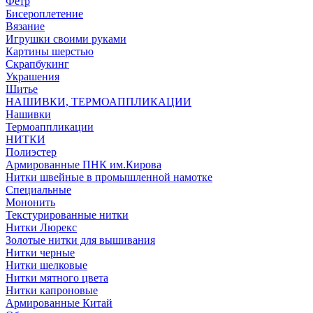
Фетр
Бисероплетение
Вязание
Игрушки своими руками
Картины шерстью
Скрапбукинг
Украшения
Шитье
НАШИВКИ, ТЕРМОАППЛИКАЦИИ
Нашивки
Термоаппликации
НИТКИ
Полиэстер
Армированные ПНК им.Кирова
Нитки швейные в промышленной намотке
Специальные
Мононить
Текстурированные нитки
Нитки Люрекс
Золотые нитки для вышивания
Нитки черные
Нитки шелковые
Нитки мятного цвета
Нитки капроновые
Армированные Китай