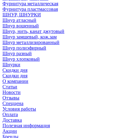
Фурнитура металлическая
Фурнитура пластмассовая
ШНУР, ШНУРКИ
Шнур атласный
Шнур вощенный
Шнур, нить, канат джутовый
Шнур замшевый, кож.зам
Шнур металлизированный
Шнур полиэфирный
Шнур разный
Шнур хлопковый
Шнурки
Скидки дня
Скидки дня
О компании
Статьи
Новости
Отзывы
Спеццена
Условия работы
Оплата
Доставка
Полезная информация
Акции
Бренды