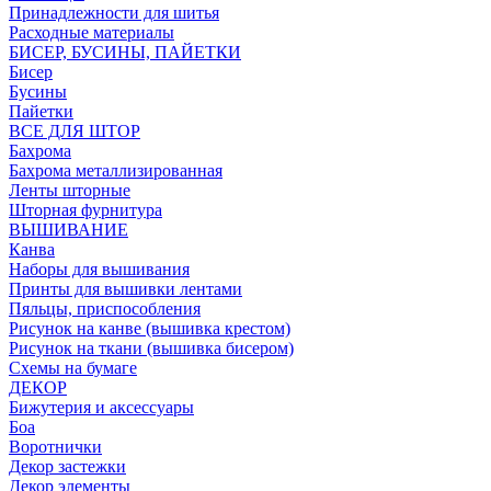
Принадлежности для шитья
Расходные материалы
БИСЕР, БУСИНЫ, ПАЙЕТКИ
Бисер
Бусины
Пайетки
ВСЕ ДЛЯ ШТОР
Бахрома
Бахрома металлизированная
Ленты шторные
Шторная фурнитура
ВЫШИВАНИЕ
Канва
Наборы для вышивания
Принты для вышивки лентами
Пяльцы, приспособления
Рисунок на канве (вышивка крестом)
Рисунок на ткани (вышивка бисером)
Схемы на бумаге
ДЕКОР
Бижутерия и аксессуары
Боа
Воротнички
Декор застежки
Декор элементы