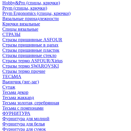
Hobby&Pro (спицы, крючки)
Prym (спицы, крючки)
Prym Ergonomics (спицы, крючки)
Вязальные принадлежности
Крючки вязальные
Спицы вязальные
СТРАЗЫ
Стразы пришивные ASFOUR
Стразы пришивные в цапах
Стразы пришивные пластик
Стразы пришивные стекло
Стразы термо ASFOUR/Xirius
Стразы термо SWAROVSKI
Стразы термо прочие
ТЕСЬМА
Вьюнчик (зиг-заг)
Сутаж
Тесьма декор
Тесьма жаккард
Тесьма золотая, серебрянная
Тесьма с помпонами
ФУРНИТУРА
Фурнитура для молний
Фурнитура для белья
Фурнитура для сумок