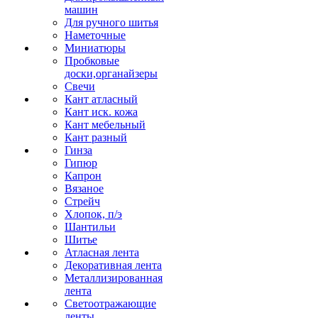
машин
Для ручного шитья
Наметочные
Миниатюры
Пробковые
доски,органайзеры
Свечи
Кант атласный
Кант иск. кожа
Кант мебельный
Кант разный
Гинза
Гипюр
Капрон
Вязаное
Стрейч
Хлопок, п/э
Шантильи
Шитье
Атласная лента
Декоративная лента
Металлизированная
лента
Светоотражающие
ленты