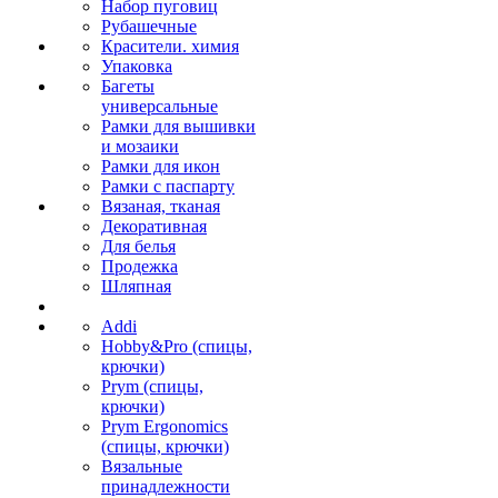
Набор пуговиц
Рубашечные
Красители. химия
Упаковка
Багеты
универсальные
Рамки для вышивки
и мозаики
Рамки для икон
Рамки с паспарту
Вязаная, тканая
Декоративная
Для белья
Продежка
Шляпная
Addi
Hobby&Pro (спицы,
крючки)
Prym (спицы,
крючки)
Prym Ergonomics
(спицы, крючки)
Вязальные
принадлежности