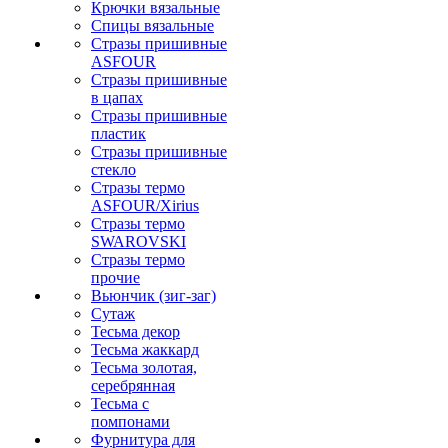
Крючки вязальные
Спицы вязальные
Стразы пришивные
ASFOUR
Стразы пришивные
в цапах
Стразы пришивные
пластик
Стразы пришивные
стекло
Стразы термо
ASFOUR/Xirius
Стразы термо
SWAROVSKI
Стразы термо
прочие
Вьюнчик (зиг-заг)
Сутаж
Тесьма декор
Тесьма жаккард
Тесьма золотая,
серебрянная
Тесьма с
помпонами
Фурнитура для