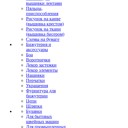
вышивки лентами
Пяльцы,
приспособления
Рисунок на канве
(вышивка крестом)
Рисунок на ткани
(вышивка бисером)
Схемы на бумаге
Бижутерия и
аксессуары
Боа
Воротнички
Декор застежки
Декор элементы
Нашивки
Перчатки
Украшения
Фурнитура для
бижутерии
Цепи
Шляпки
Булавки
Для бытовых
швейных машин
Для промышленных