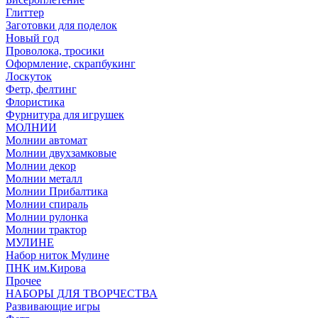
Глиттер
Заготовки для поделок
Новый год
Проволока, тросики
Оформление, скрапбукинг
Лоскуток
Фетр, фелтинг
Флористика
Фурнитура для игрушек
МОЛНИИ
Молнии автомат
Молнии двухзамковые
Молнии декор
Молнии металл
Молнии Прибалтика
Молнии спираль
Молнии рулонка
Молнии трактор
МУЛИНЕ
Набор ниток Мулине
ПНК им.Кирова
Прочее
НАБОРЫ ДЛЯ ТВОРЧЕСТВА
Развивающие игры