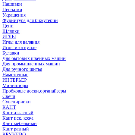
Нашивки
Перчатки
Украшения
Фурнитура для бижутерии
Цепи
Шляпки
ИГЛЫ
Иглы для валяния
Иглы изогнутые
Булавки
Для бытовых швейных машин
Для промышленных машин
Для ручного шитья
Наметочные
ИНТЕРЬЕР
Миниатюры
Пробковые доски,органайзеры
Свечи
Сувенирчики
КАНТ
Кант атласный
Кант иск. кожа
Кант мебельный
Кант разный
КРУЖЕВО