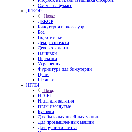
Рисунок на ткани (вышивка бисером)
Схемы на бумаге
ДЕКОР
Назад
ДЕКОР
Бижутерия и аксессуары
Боа
Воротнички
Декор застежки
Декор элементы
Нашивки
Перчатки
Украшения
Фурнитура для бижутерии
Цепи
Шляпки
ИГЛЫ
Назад
ИГЛЫ
Иглы для валяния
Иглы изогнутые
Булавки
Для бытовых швейных машин
Для промышленных машин
Для ручного шитья