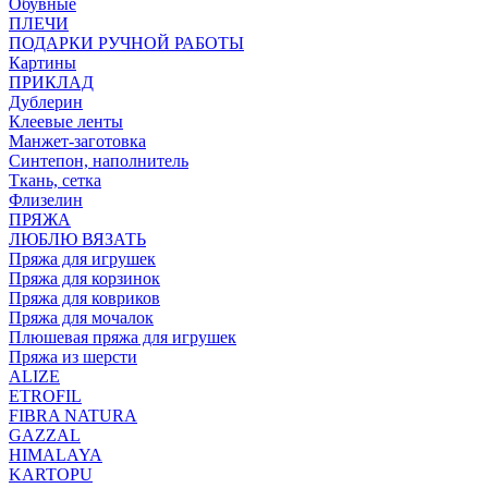
Обувные
ПЛЕЧИ
ПОДАРКИ РУЧНОЙ РАБОТЫ
Картины
ПРИКЛАД
Дублерин
Клеевые ленты
Манжет-заготовка
Синтепон, наполнитель
Ткань, сетка
Флизелин
ПРЯЖА
ЛЮБЛЮ ВЯЗАТЬ
Пряжа для игрушек
Пряжа для корзинок
Пряжа для ковриков
Пряжа для мочалок
Плюшевая пряжа для игрушек
Пряжа из шерсти
ALIZE
ETROFIL
FIBRA NATURA
GAZZAL
HIMALAYA
KARTOPU