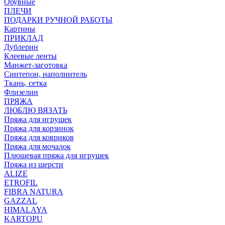
Обувные
ПЛЕЧИ
ПОДАРКИ РУЧНОЙ РАБОТЫ
Картины
ПРИКЛАД
Дублерин
Клеевые ленты
Манжет-заготовка
Синтепон, наполнитель
Ткань, сетка
Флизелин
ПРЯЖА
ЛЮБЛЮ ВЯЗАТЬ
Пряжа для игрушек
Пряжа для корзинок
Пряжа для ковриков
Пряжа для мочалок
Плюшевая пряжа для игрушек
Пряжа из шерсти
ALIZE
ETROFIL
FIBRA NATURA
GAZZAL
HIMALAYA
KARTOPU