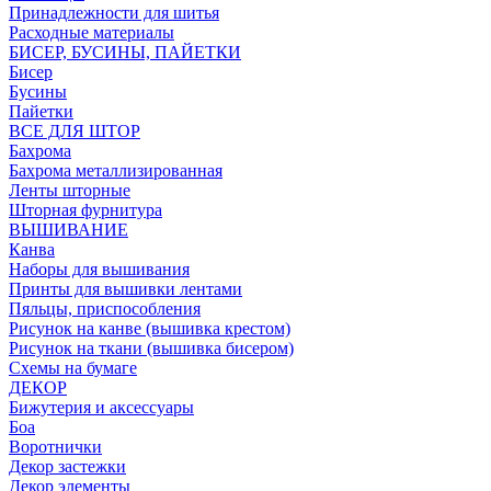
Принадлежности для шитья
Расходные материалы
БИСЕР, БУСИНЫ, ПАЙЕТКИ
Бисер
Бусины
Пайетки
ВСЕ ДЛЯ ШТОР
Бахрома
Бахрома металлизированная
Ленты шторные
Шторная фурнитура
ВЫШИВАНИЕ
Канва
Наборы для вышивания
Принты для вышивки лентами
Пяльцы, приспособления
Рисунок на канве (вышивка крестом)
Рисунок на ткани (вышивка бисером)
Схемы на бумаге
ДЕКОР
Бижутерия и аксессуары
Боа
Воротнички
Декор застежки
Декор элементы