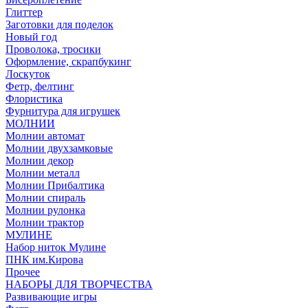
Глиттер
Заготовки для поделок
Новый год
Проволока, тросики
Оформление, скрапбукинг
Лоскуток
Фетр, фелтинг
Флористика
Фурнитура для игрушек
МОЛНИИ
Молнии автомат
Молнии двухзамковые
Молнии декор
Молнии металл
Молнии Прибалтика
Молнии спираль
Молнии рулонка
Молнии трактор
МУЛИНЕ
Набор ниток Мулине
ПНК им.Кирова
Прочее
НАБОРЫ ДЛЯ ТВОРЧЕСТВА
Развивающие игры