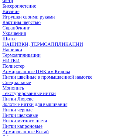
Фетр
Бисероплетение
Вязание
Игрушки своими руками
Картины шерстью
Скрапбукинг
Украшения
Шитье
НАШИВКИ, ТЕРМОАППЛИКАЦИИ
Нашивки
Термоаппликации
НИТКИ
Полиэстер
Армированные ПНК им.Кирова
Нитки швейные в промышленной намотке
Специальные
Мононить
Текстурированные нитки
Нитки Люрекс
Золотые нитки для вышивания
Нитки черные
Нитки шелковые
Нитки мятного цвета
Нитки капроновые
Армированные Китай