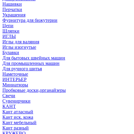
Нашивки
Перчатки
Украшения
Фурнитура для бижутерии
Цепи
Шляпки
ИГЛЫ
Иглы для валяния
Иглы изогнутые
Булавки
Для бытовых швейных машин
Для промышленных машин
Для ручного шитья
Наметочные
ИНТЕРЬЕР
Миниатюры
Пробковые доски,органайзеры
Свечи
Сувенирчики
КАНТ
Кант атласный
Кант иск. кожа
Кант мебельный
Кант разный
КРУЖЕВО