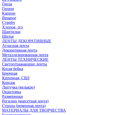
Гинза
Гипюр
Капрон
Вязаное
Стрейч
Хлопок, п/э
Шантильи
Шитье
ЛЕНТЫ ДЕКОРАТИВНЫЕ
Атласная лента
Декоративная лента
Металлизированная лента
ЛЕНТЫ ТЕХНИЧЕСКИЕ
Светоотражающие ленты
Косая бейка
Брючная
Киперная, СВЛ
Корсаж
Липучка (велькро)
Окантовка
Размерники
Регилин (корсетная лента)
Стропа (ременная лента)
МАТЕРИАЛЫ ДЛЯ ТВОРЧЕСТВА
Бисероплетение