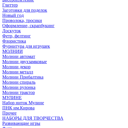
Глиттер
Заготовки для поделок
Новый год
Проволока, тросики
Оформление, скрапбукинг
Лоскуток
Фетр, фелтинг
Флористика
Фурнитура для игрушек
МОЛНИИ
Молнии автомат
Молнии двухзамковые
Молнии декор
Молнии металл
Молнии Прибалтика
Молнии спираль
Молнии рулонка
Молнии трактор
МУЛИНЕ
Набор ниток Мулине
ПНК им.Кирова
Прочее
НАБОРЫ ДЛЯ ТВОРЧЕСТВА
Развивающие игры