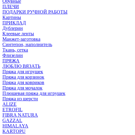
Обувные
ПЛЕЧИ
ПОДАРКИ РУЧНОЙ РАБОТЫ
Картины
ПРИКЛАД
Дублерин
Клеевые ленты
Манжет-заготовка
Синтепон, наполнитель
Ткань, сетка
Флизелин
ПРЯЖА
ЛЮБЛЮ ВЯЗАТЬ
Пряжа для игрушек
Пряжа для корзинок
Пряжа для ковриков
Пряжа для мочалок
Плюшевая пряжа для игрушек
Пряжа из шерсти
ALIZE
ETROFIL
FIBRA NATURA
GAZZAL
HIMALAYA
KARTOPU