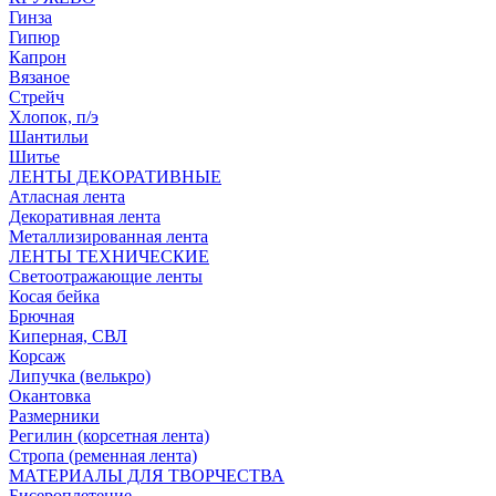
Гинза
Гипюр
Капрон
Вязаное
Стрейч
Хлопок, п/э
Шантильи
Шитье
ЛЕНТЫ ДЕКОРАТИВНЫЕ
Атласная лента
Декоративная лента
Металлизированная лента
ЛЕНТЫ ТЕХНИЧЕСКИЕ
Светоотражающие ленты
Косая бейка
Брючная
Киперная, СВЛ
Корсаж
Липучка (велькро)
Окантовка
Размерники
Регилин (корсетная лента)
Стропа (ременная лента)
МАТЕРИАЛЫ ДЛЯ ТВОРЧЕСТВА
Бисероплетение