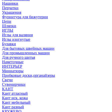
Нашивки
Перчатки
Украшения
Фурнитура для бижутерии
Цепи
Шляпки
ИГЛЫ
Иглы для валяния
Иглы изогнутые
Булавки
Для бытовых швейных машин
Для промышленных машин
Для ручного шитья
Наметочные
ИНТЕРЬЕР
Миниатюры
Пробковые доски,органайзеры
Свечи
Сувенирчики
КАНТ
Кант атласный
Кант иск. кожа
Кант мебельный
Кант разный
КРУЖЕВО