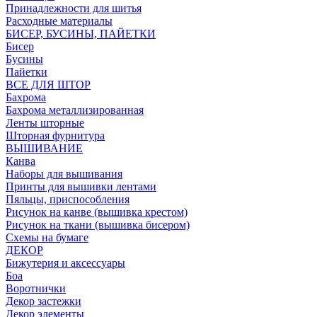
Принадлежности для шитья
Расходные материалы
БИСЕР, БУСИНЫ, ПАЙЕТКИ
Бисер
Бусины
Пайетки
ВСЕ ДЛЯ ШТОР
Бахрома
Бахрома металлизированная
Ленты шторные
Шторная фурнитура
ВЫШИВАНИЕ
Канва
Наборы для вышивания
Принты для вышивки лентами
Пяльцы, приспособления
Рисунок на канве (вышивка крестом)
Рисунок на ткани (вышивка бисером)
Схемы на бумаге
ДЕКОР
Бижутерия и аксессуары
Боа
Воротнички
Декор застежки
Декор элементы