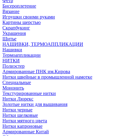
Фетр
Бисероплетение
Вязание
Игрушки своими руками
Картины шерстью
Скрапбукинг
Украшения
Шитье
НАШИВКИ, ТЕРМОАППЛИКАЦИИ
Нашивки
Термоаппликации
НИТКИ
Полиэстер
Армированные ПНК им.Кирова
Нитки швейные в промышленной намотке
Специальные
Мононить
Текстурированные нитки
Нитки Люрекс
Золотые нитки для вышивания
Нитки черные
Нитки шелковые
Нитки мятного цвета
Нитки капроновые
Армированные Китай