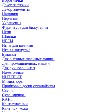
Воротнички
Декор застежки
Декор элементы
Нашивки
Перчатки
Украшения
Фурнитура для бижутерии
Цепи
Шляпки
ИГЛЫ
Иглы для валяния
Иглы изогнутые
Булавки
Для бытовых швейных машин
Для промышленных машин
Для ручного шитья
Наметочные
ИНТЕРЬЕР
Миниатюры
Пробковые доски,органайзеры
Свечи
Сувенирчики
КАНТ
Кант атласный
Кант иск. кожа