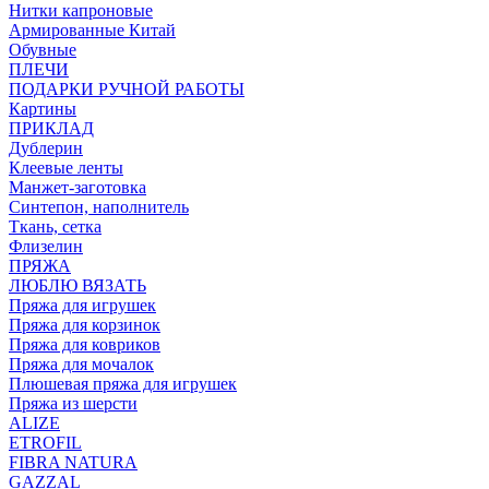
Нитки капроновые
Армированные Китай
Обувные
ПЛЕЧИ
ПОДАРКИ РУЧНОЙ РАБОТЫ
Картины
ПРИКЛАД
Дублерин
Клеевые ленты
Манжет-заготовка
Синтепон, наполнитель
Ткань, сетка
Флизелин
ПРЯЖА
ЛЮБЛЮ ВЯЗАТЬ
Пряжа для игрушек
Пряжа для корзинок
Пряжа для ковриков
Пряжа для мочалок
Плюшевая пряжа для игрушек
Пряжа из шерсти
ALIZE
ETROFIL
FIBRA NATURA
GAZZAL