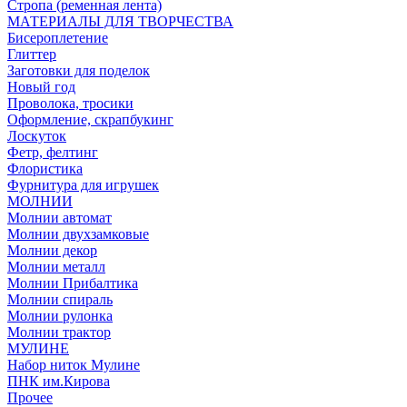
Стропа (ременная лента)
МАТЕРИАЛЫ ДЛЯ ТВОРЧЕСТВА
Бисероплетение
Глиттер
Заготовки для поделок
Новый год
Проволока, тросики
Оформление, скрапбукинг
Лоскуток
Фетр, фелтинг
Флористика
Фурнитура для игрушек
МОЛНИИ
Молнии автомат
Молнии двухзамковые
Молнии декор
Молнии металл
Молнии Прибалтика
Молнии спираль
Молнии рулонка
Молнии трактор
МУЛИНЕ
Набор ниток Мулине
ПНК им.Кирова
Прочее