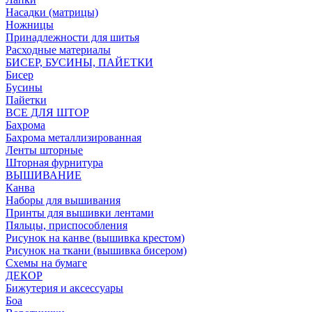
Насадки (матрицы)
Ножницы
Принадлежности для шитья
Расходные материалы
БИСЕР, БУСИНЫ, ПАЙЕТКИ
Бисер
Бусины
Пайетки
ВСЕ ДЛЯ ШТОР
Бахрома
Бахрома металлизированная
Ленты шторные
Шторная фурнитура
ВЫШИВАНИЕ
Канва
Наборы для вышивания
Принты для вышивки лентами
Пяльцы, приспособления
Рисунок на канве (вышивка крестом)
Рисунок на ткани (вышивка бисером)
Схемы на бумаге
ДЕКОР
Бижутерия и аксессуары
Боа