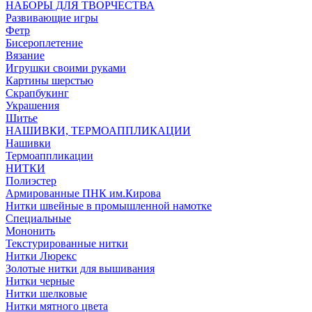
НАБОРЫ ДЛЯ ТВОРЧЕСТВА
Развивающие игры
Фетр
Бисероплетение
Вязание
Игрушки своими руками
Картины шерстью
Скрапбукинг
Украшения
Шитье
НАШИВКИ, ТЕРМОАППЛИКАЦИИ
Нашивки
Термоаппликации
НИТКИ
Полиэстер
Армированные ПНК им.Кирова
Нитки швейные в промышленной намотке
Специальные
Мононить
Текстурированные нитки
Нитки Люрекс
Золотые нитки для вышивания
Нитки черные
Нитки шелковые
Нитки мятного цвета