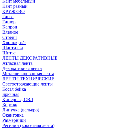
Кант мебельный
Кант разный
КРУЖЕВО
Гинза
Гипюр
Капрон
Вязаное
Стрейч
Хлопок, п/э
Шантильи
Шитье
ЛЕНТЫ ДЕКОРАТИВНЫЕ
Атласная лента
Декоративная лента
Металлизированная лента
ЛЕНТЫ ТЕХНИЧЕСКИЕ
Светоотражающие ленты
Косая бейка
Брючная
Киперная, СВЛ
Корсаж
Липучка (велькро)
Окантовка
Размерники
Регилин (корсетная лента)