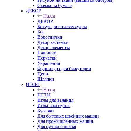
Рисунок на ткани (вышивка бисером)
Схемы на бумаге
ДЕКОР
Назад
ДЕКОР
Бижутерия и аксессуары
Боа
Воротнички
Декор застежки
Декор элементы
Нашивки
Перчатки
Украшения
Фурнитура для бижутерии
Цепи
Шляпки
ИГЛЫ
Назад
ИГЛЫ
Иглы для валяния
Иглы изогнутые
Булавки
Для бытовых швейных машин
Для промышленных машин
Для ручного шитья