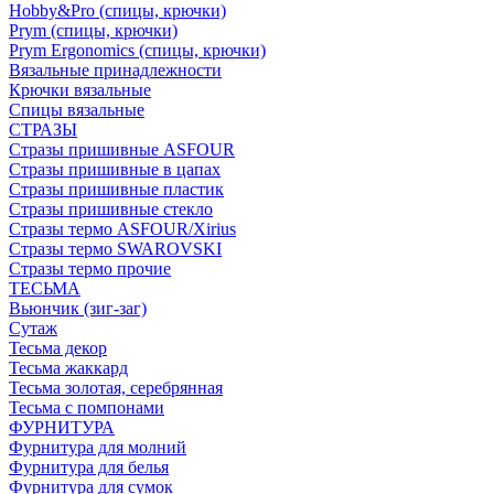
Hobby&Pro (спицы, крючки)
Prym (спицы, крючки)
Prym Ergonomics (спицы, крючки)
Вязальные принадлежности
Крючки вязальные
Спицы вязальные
СТРАЗЫ
Стразы пришивные ASFOUR
Стразы пришивные в цапах
Стразы пришивные пластик
Стразы пришивные стекло
Стразы термо ASFOUR/Xirius
Стразы термо SWAROVSKI
Стразы термо прочие
ТЕСЬМА
Вьюнчик (зиг-заг)
Сутаж
Тесьма декор
Тесьма жаккард
Тесьма золотая, серебрянная
Тесьма с помпонами
ФУРНИТУРА
Фурнитура для молний
Фурнитура для белья
Фурнитура для сумок