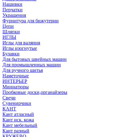
Нашивки
Перчатки
Украшения
Фурнитура для бижутерии
Цепи
Шляпки
ИГЛЫ
Иглы для валяния
Иглы изогнутые
Булавки
Для бытовых швейных машин
Для промышленных машин
Для ручного шитья
Наметочные
ИНТЕРЬЕР
Миниатюры
Пробковые доски,органайзеры
Свечи
Сувенирчики
КАНТ
Кант атласный
Кант иск. кожа
Кант мебельный
Кант разный
КРУЖЕВО