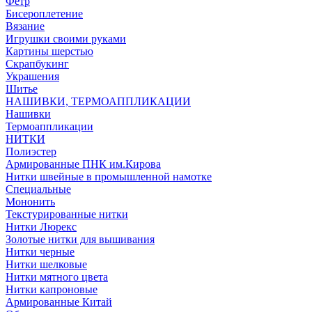
Фетр
Бисероплетение
Вязание
Игрушки своими руками
Картины шерстью
Скрапбукинг
Украшения
Шитье
НАШИВКИ, ТЕРМОАППЛИКАЦИИ
Нашивки
Термоаппликации
НИТКИ
Полиэстер
Армированные ПНК им.Кирова
Нитки швейные в промышленной намотке
Специальные
Мононить
Текстурированные нитки
Нитки Люрекс
Золотые нитки для вышивания
Нитки черные
Нитки шелковые
Нитки мятного цвета
Нитки капроновые
Армированные Китай