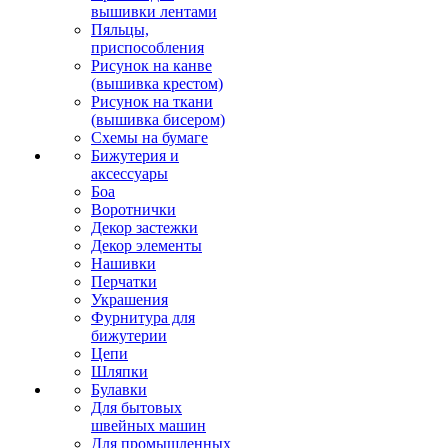
вышивки лентами
Пяльцы,
приспособления
Рисунок на канве
(вышивка крестом)
Рисунок на ткани
(вышивка бисером)
Схемы на бумаге
Бижутерия и
аксессуары
Боа
Воротнички
Декор застежки
Декор элементы
Нашивки
Перчатки
Украшения
Фурнитура для
бижутерии
Цепи
Шляпки
Булавки
Для бытовых
швейных машин
Для промышленных