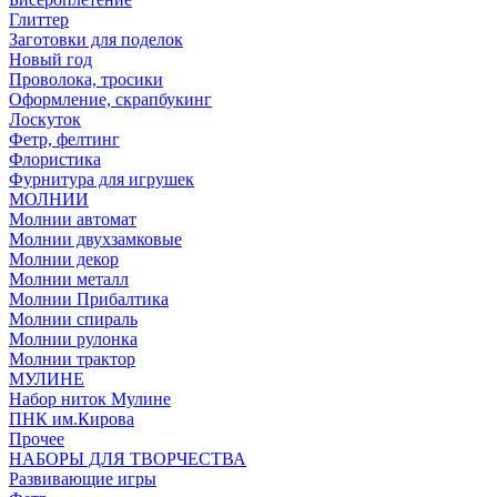
Глиттер
Заготовки для поделок
Новый год
Проволока, тросики
Оформление, скрапбукинг
Лоскуток
Фетр, фелтинг
Флористика
Фурнитура для игрушек
МОЛНИИ
Молнии автомат
Молнии двухзамковые
Молнии декор
Молнии металл
Молнии Прибалтика
Молнии спираль
Молнии рулонка
Молнии трактор
МУЛИНЕ
Набор ниток Мулине
ПНК им.Кирова
Прочее
НАБОРЫ ДЛЯ ТВОРЧЕСТВА
Развивающие игры