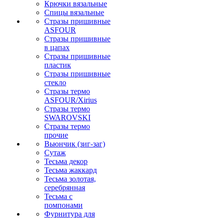
Крючки вязальные
Спицы вязальные
Стразы пришивные
ASFOUR
Стразы пришивные
в цапах
Стразы пришивные
пластик
Стразы пришивные
стекло
Стразы термо
ASFOUR/Xirius
Стразы термо
SWAROVSKI
Стразы термо
прочие
Вьюнчик (зиг-заг)
Сутаж
Тесьма декор
Тесьма жаккард
Тесьма золотая,
серебрянная
Тесьма с
помпонами
Фурнитура для