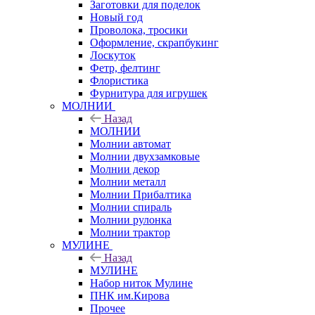
Заготовки для поделок
Новый год
Проволока, тросики
Оформление, скрапбукинг
Лоскуток
Фетр, фелтинг
Флористика
Фурнитура для игрушек
МОЛНИИ
Назад
МОЛНИИ
Молнии автомат
Молнии двухзамковые
Молнии декор
Молнии металл
Молнии Прибалтика
Молнии спираль
Молнии рулонка
Молнии трактор
МУЛИНЕ
Назад
МУЛИНЕ
Набор ниток Мулине
ПНК им.Кирова
Прочее