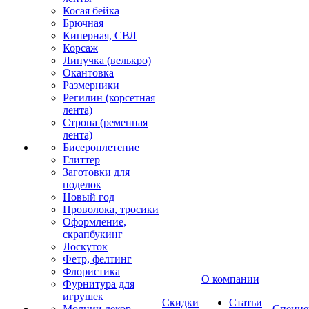
Косая бейка
Брючная
Киперная, СВЛ
Корсаж
Липучка (велькро)
Окантовка
Размерники
Регилин (корсетная
лента)
Стропа (ременная
лента)
Бисероплетение
Глиттер
Заготовки для
поделок
Новый год
Проволока, тросики
Оформление,
скрапбукинг
Лоскуток
Фетр, фелтинг
Флористика
О компании
Фурнитура для
игрушек
Скидки
Статьи
Молнии декор
Спецце