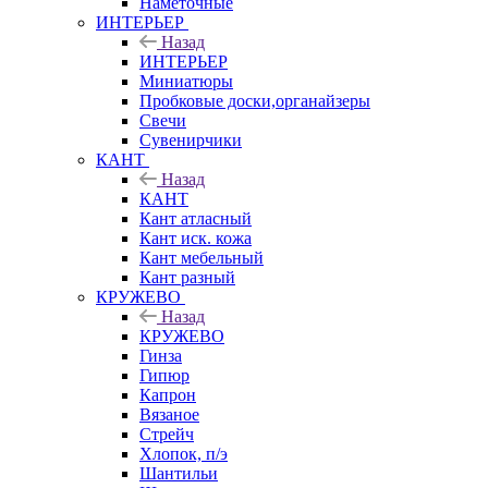
Наметочные
ИНТЕРЬЕР
Назад
ИНТЕРЬЕР
Миниатюры
Пробковые доски,органайзеры
Свечи
Сувенирчики
КАНТ
Назад
КАНТ
Кант атласный
Кант иск. кожа
Кант мебельный
Кант разный
КРУЖЕВО
Назад
КРУЖЕВО
Гинза
Гипюр
Капрон
Вязаное
Стрейч
Хлопок, п/э
Шантильи