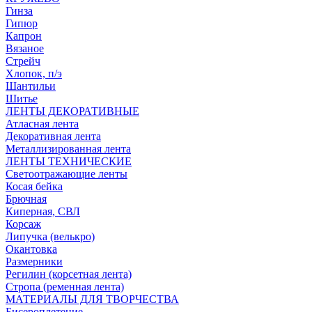
Гинза
Гипюр
Капрон
Вязаное
Стрейч
Хлопок, п/э
Шантильи
Шитье
ЛЕНТЫ ДЕКОРАТИВНЫЕ
Атласная лента
Декоративная лента
Металлизированная лента
ЛЕНТЫ ТЕХНИЧЕСКИЕ
Светоотражающие ленты
Косая бейка
Брючная
Киперная, СВЛ
Корсаж
Липучка (велькро)
Окантовка
Размерники
Регилин (корсетная лента)
Стропа (ременная лента)
МАТЕРИАЛЫ ДЛЯ ТВОРЧЕСТВА
Бисероплетение