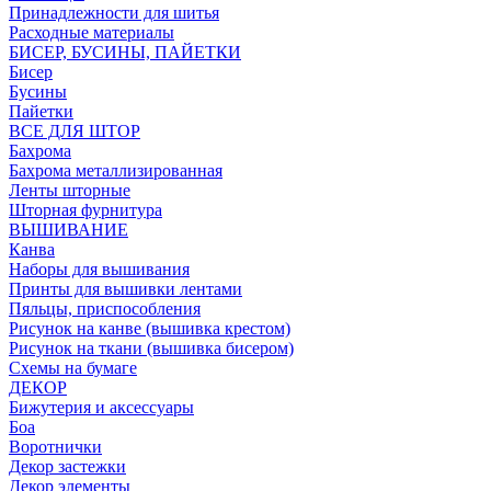
Принадлежности для шитья
Расходные материалы
БИСЕР, БУСИНЫ, ПАЙЕТКИ
Бисер
Бусины
Пайетки
ВСЕ ДЛЯ ШТОР
Бахрома
Бахрома металлизированная
Ленты шторные
Шторная фурнитура
ВЫШИВАНИЕ
Канва
Наборы для вышивания
Принты для вышивки лентами
Пяльцы, приспособления
Рисунок на канве (вышивка крестом)
Рисунок на ткани (вышивка бисером)
Схемы на бумаге
ДЕКОР
Бижутерия и аксессуары
Боа
Воротнички
Декор застежки
Декор элементы