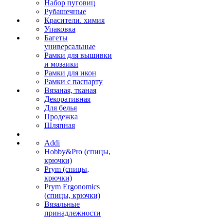
Набор пуговиц
Рубашечные
Красители. химия
Упаковка
Багеты
универсальные
Рамки для вышивки
и мозаики
Рамки для икон
Рамки с паспарту
Вязаная, тканая
Декоративная
Для белья
Продежка
Шляпная
Addi
Hobby&Pro (спицы,
крючки)
Prym (спицы,
крючки)
Prym Ergonomics
(спицы, крючки)
Вязальные
принадлежности