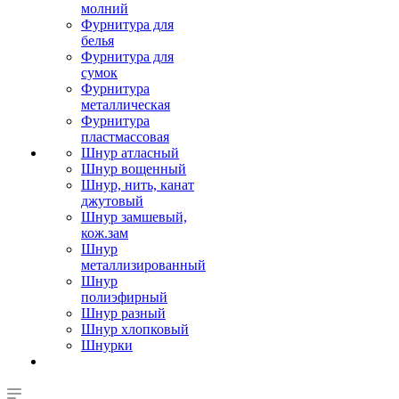
молний
Фурнитура для
белья
Фурнитура для
сумок
Фурнитура
металлическая
Фурнитура
пластмассовая
Шнур атласный
Шнур вощенный
Шнур, нить, канат
джутовый
Шнур замшевый,
кож.зам
Шнур
металлизированный
Шнур
полиэфирный
Шнур разный
Шнур хлопковый
Шнурки