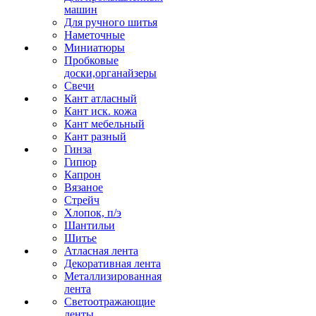
машин
Для ручного шитья
Наметочные
Миниатюры
Пробковые
доски,органайзеры
Свечи
Кант атласный
Кант иск. кожа
Кант мебельный
Кант разный
Гинза
Гипюр
Капрон
Вязаное
Стрейч
Хлопок, п/э
Шантильи
Шитье
Атласная лента
Декоративная лента
Металлизированная
лента
Светоотражающие
ленты