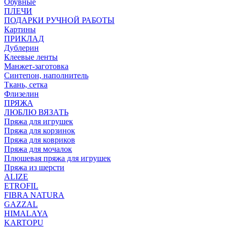
Обувные
ПЛЕЧИ
ПОДАРКИ РУЧНОЙ РАБОТЫ
Картины
ПРИКЛАД
Дублерин
Клеевые ленты
Манжет-заготовка
Синтепон, наполнитель
Ткань, сетка
Флизелин
ПРЯЖА
ЛЮБЛЮ ВЯЗАТЬ
Пряжа для игрушек
Пряжа для корзинок
Пряжа для ковриков
Пряжа для мочалок
Плюшевая пряжа для игрушек
Пряжа из шерсти
ALIZE
ETROFIL
FIBRA NATURA
GAZZAL
HIMALAYA
KARTOPU