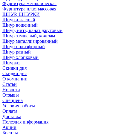
Фурнитура металлическая
Фурнитура пластмассовая
ШНУР, ШНУРКИ
Шнур атласный
Шнур вощенный
Шнур, нить, канат джутовый
Шнур замшевый, кож.зам
Шнур металлизированный
Шнур полиэфирный
Шнур разный
Шнур хлопковый
Шнурки
Скидки дня
Скидки дня
О компании
Статьи
Новости
Отзывы
Спеццена
Условия работы
Оплата
Доставка
Полезная информация
Акции
Бренды