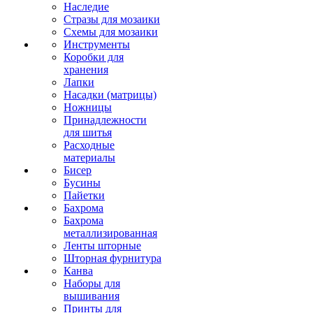
Наследие
Стразы для мозаики
Схемы для мозаики
Инструменты
Коробки для
хранения
Лапки
Насадки (матрицы)
Ножницы
Принадлежности
для шитья
Расходные
материалы
Бисер
Бусины
Пайетки
Бахрома
Бахрома
металлизированная
Ленты шторные
Шторная фурнитура
Канва
Наборы для
вышивания
Принты для