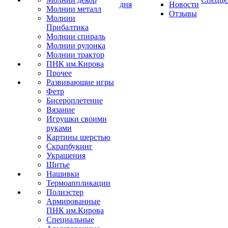
дня
Новости
Молнии металл
Отзывы
Молнии
Прибалтика
Молнии спираль
Молнии рулонка
Молнии трактор
ПНК им.Кирова
Прочее
Развивающие игры
Фетр
Бисероплетение
Вязание
Игрушки своими
руками
Картины шерстью
Скрапбукинг
Украшения
Шитье
Нашивки
Термоаппликации
Полиэстер
Армированные
ПНК им.Кирова
Специальные