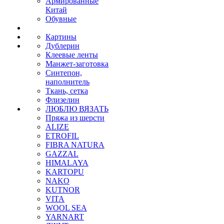
Армированные
Китай
Обувные
Картины
Дублерин
Клеевые ленты
Манжет-заготовка
Синтепон,
наполнитель
Ткань, сетка
Флизелин
ЛЮБЛЮ ВЯЗАТЬ
Пряжа из шерсти
ALIZE
ETROFIL
FIBRA NATURA
GAZZAL
HIMALAYA
KARTOPU
NAKO
KUTNOR
VITA
WOOL SEA
YARNART