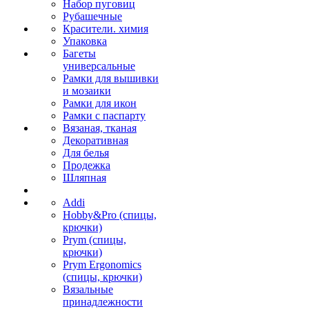
Набор пуговиц
Рубашечные
Красители. химия
Упаковка
Багеты
универсальные
Рамки для вышивки
и мозаики
Рамки для икон
Рамки с паспарту
Вязаная, тканая
Декоративная
Для белья
Продежка
Шляпная
Addi
Hobby&Pro (спицы,
крючки)
Prym (спицы,
крючки)
Prym Ergonomics
(спицы, крючки)
Вязальные
принадлежности