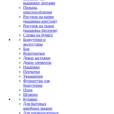
вышивки лентами
Пяльцы,
приспособления
Рисунок на канве
(вышивка крестом)
Рисунок на ткани
(вышивка бисером)
Схемы на бумаге
Бижутерия и
аксессуары
Боа
Воротнички
Декор застежки
Декор элементы
Нашивки
Перчатки
Украшения
Фурнитура для
бижутерии
Цепи
Шляпки
Булавки
Для бытовых
швейных машин
Для промышленных