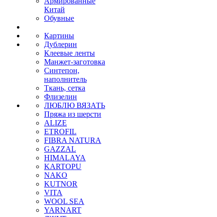
Армированные
Китай
Обувные
Картины
Дублерин
Клеевые ленты
Манжет-заготовка
Синтепон,
наполнитель
Ткань, сетка
Флизелин
ЛЮБЛЮ ВЯЗАТЬ
Пряжа из шерсти
ALIZE
ETROFIL
FIBRA NATURA
GAZZAL
HIMALAYA
KARTOPU
NAKO
KUTNOR
VITA
WOOL SEA
YARNART