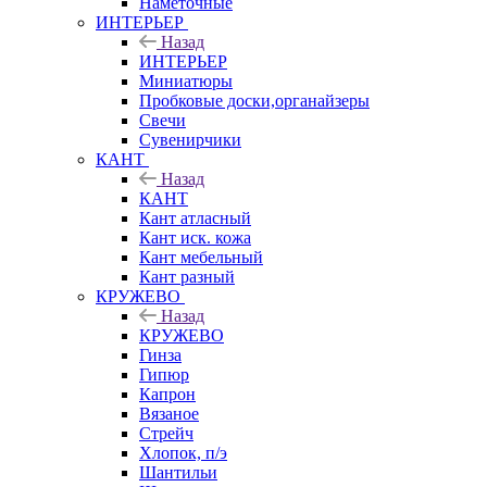
Наметочные
ИНТЕРЬЕР
Назад
ИНТЕРЬЕР
Миниатюры
Пробковые доски,органайзеры
Свечи
Сувенирчики
КАНТ
Назад
КАНТ
Кант атласный
Кант иск. кожа
Кант мебельный
Кант разный
КРУЖЕВО
Назад
КРУЖЕВО
Гинза
Гипюр
Капрон
Вязаное
Стрейч
Хлопок, п/э
Шантильи