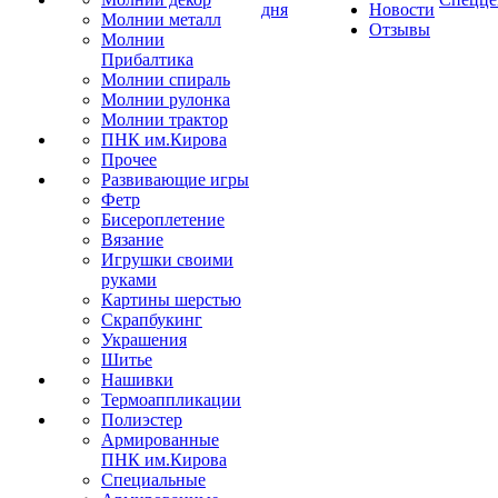
дня
Новости
Молнии металл
Отзывы
Молнии
Прибалтика
Молнии спираль
Молнии рулонка
Молнии трактор
ПНК им.Кирова
Прочее
Развивающие игры
Фетр
Бисероплетение
Вязание
Игрушки своими
руками
Картины шерстью
Скрапбукинг
Украшения
Шитье
Нашивки
Термоаппликации
Полиэстер
Армированные
ПНК им.Кирова
Специальные