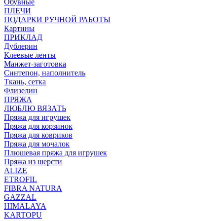
Обувные
ПЛЕЧИ
ПОДАРКИ РУЧНОЙ РАБОТЫ
Картины
ПРИКЛАД
Дублерин
Клеевые ленты
Манжет-заготовка
Синтепон, наполнитель
Ткань, сетка
Флизелин
ПРЯЖА
ЛЮБЛЮ ВЯЗАТЬ
Пряжа для игрушек
Пряжа для корзинок
Пряжа для ковриков
Пряжа для мочалок
Плюшевая пряжа для игрушек
Пряжа из шерсти
ALIZE
ETROFIL
FIBRA NATURA
GAZZAL
HIMALAYA
KARTOPU