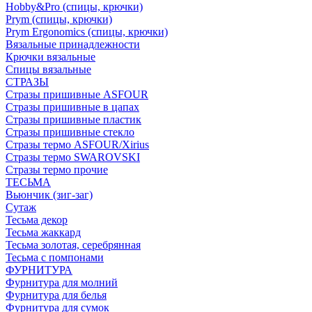
Hobby&Pro (спицы, крючки)
Prym (спицы, крючки)
Prym Ergonomics (спицы, крючки)
Вязальные принадлежности
Крючки вязальные
Спицы вязальные
СТРАЗЫ
Стразы пришивные ASFOUR
Стразы пришивные в цапах
Стразы пришивные пластик
Стразы пришивные стекло
Стразы термо ASFOUR/Xirius
Стразы термо SWAROVSKI
Стразы термо прочие
ТЕСЬМА
Вьюнчик (зиг-заг)
Сутаж
Тесьма декор
Тесьма жаккард
Тесьма золотая, серебрянная
Тесьма с помпонами
ФУРНИТУРА
Фурнитура для молний
Фурнитура для белья
Фурнитура для сумок