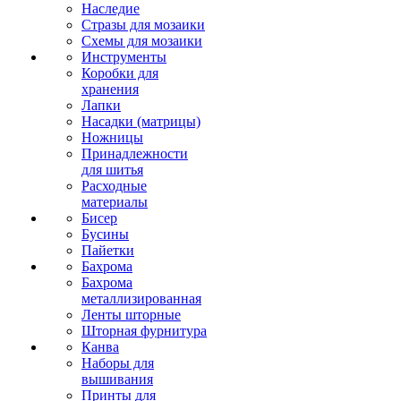
Наследие
Стразы для мозаики
Схемы для мозаики
Инструменты
Коробки для
хранения
Лапки
Насадки (матрицы)
Ножницы
Принадлежности
для шитья
Расходные
материалы
Бисер
Бусины
Пайетки
Бахрома
Бахрома
металлизированная
Ленты шторные
Шторная фурнитура
Канва
Наборы для
вышивания
Принты для