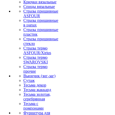
Крючки вязальные
Спицы вязальные
Стразы пришивные
ASFOUR
Стразы пришивные
в цапах
Стразы пришивные
пластик
Стразы пришивные
стекло
Стразы термо
ASFOUR/Xirius
Стразы термо
SWAROVSKI
Стразы термо
прочие
Вьюнчик (зиг-заг)
Сутаж
Тесьма декор
Тесьма жаккард
Тесьма золотая,
серебрянная
Тесьма с
помпонами
Фурнитура для