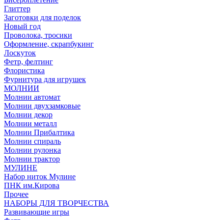
Глиттер
Заготовки для поделок
Новый год
Проволока, тросики
Оформление, скрапбукинг
Лоскуток
Фетр, фелтинг
Флористика
Фурнитура для игрушек
МОЛНИИ
Молнии автомат
Молнии двухзамковые
Молнии декор
Молнии металл
Молнии Прибалтика
Молнии спираль
Молнии рулонка
Молнии трактор
МУЛИНЕ
Набор ниток Мулине
ПНК им.Кирова
Прочее
НАБОРЫ ДЛЯ ТВОРЧЕСТВА
Развивающие игры