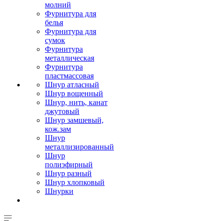
молний
Фурнитура для
белья
Фурнитура для
сумок
Фурнитура
металлическая
Фурнитура
пластмассовая
Шнур атласный
Шнур вощенный
Шнур, нить, канат
джутовый
Шнур замшевый,
кож.зам
Шнур
металлизированный
Шнур
полиэфирный
Шнур разный
Шнур хлопковый
Шнурки