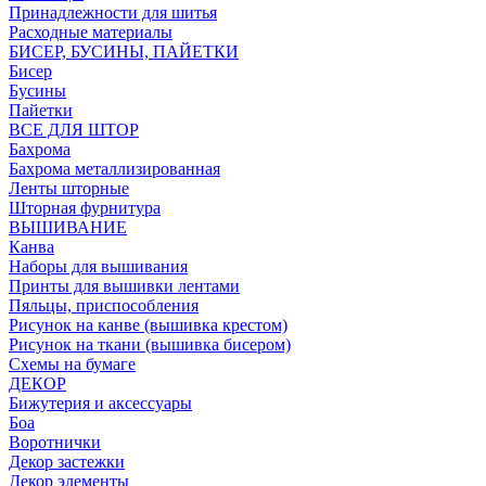
Принадлежности для шитья
Расходные материалы
БИСЕР, БУСИНЫ, ПАЙЕТКИ
Бисер
Бусины
Пайетки
ВСЕ ДЛЯ ШТОР
Бахрома
Бахрома металлизированная
Ленты шторные
Шторная фурнитура
ВЫШИВАНИЕ
Канва
Наборы для вышивания
Принты для вышивки лентами
Пяльцы, приспособления
Рисунок на канве (вышивка крестом)
Рисунок на ткани (вышивка бисером)
Схемы на бумаге
ДЕКОР
Бижутерия и аксессуары
Боа
Воротнички
Декор застежки
Декор элементы