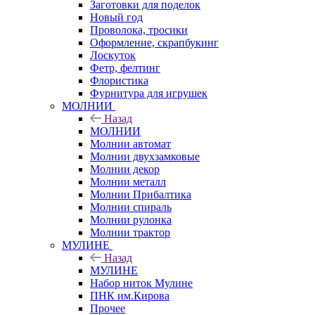
Заготовки для поделок
Новый год
Проволока, тросики
Оформление, скрапбукинг
Лоскуток
Фетр, фелтинг
Флористика
Фурнитура для игрушек
МОЛНИИ
Назад
МОЛНИИ
Молнии автомат
Молнии двухзамковые
Молнии декор
Молнии металл
Молнии Прибалтика
Молнии спираль
Молнии рулонка
Молнии трактор
МУЛИНЕ
Назад
МУЛИНЕ
Набор ниток Мулине
ПНК им.Кирова
Прочее