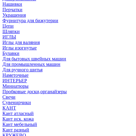
Нашивки
Перчатки
Украшения
Фурнитура для бижутерии
Цепи
Шляпки
ИГЛЫ
Иглы для валяния
Иглы изогнутые
Булавки
Для бытовых швейных машин
Для промышленных машин
Для ручного шитья
Наметочные
ИНТЕРЬЕР
Миниатюры
Пробковые доски,органайзеры
Свечи
Сувенирчики
КАНТ
Кант атласный
Кант иск. кожа
Кант мебельный
Кант разный
КРУЖЕВО