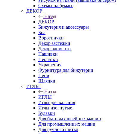
Рисунок на ткани (вышивка бисером)
Схемы на бумаге
ДЕКОР
Назад
ДЕКОР
Бижутерия и аксессуары
Боа
Воротнички
Декор застежки
Декор элементы
Нашивки
Перчатки
Украшения
Фурнитура для бижутерии
Цепи
Шляпки
ИГЛЫ
Назад
ИГЛЫ
Иглы для валяния
Иглы изогнутые
Булавки
Для бытовых швейных машин
Для промышленных машин
Для ручного шитья