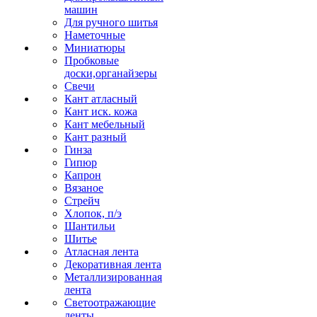
машин
Для ручного шитья
Наметочные
Миниатюры
Пробковые
доски,органайзеры
Свечи
Кант атласный
Кант иск. кожа
Кант мебельный
Кант разный
Гинза
Гипюр
Капрон
Вязаное
Стрейч
Хлопок, п/э
Шантильи
Шитье
Атласная лента
Декоративная лента
Металлизированная
лента
Светоотражающие
ленты