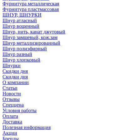
Фурнитура металлическая
Фурнитура пластмассовая
ШНУР, ШНУРКИ
Шнур атласный
Шнур вощенный
Шнур, нить, канат джутовый
Шнур замшевый, кож.зам
Шнур металлизированный
Шнур полиэфирный
Шнур разный
Шнур хлопковый
Шнурки
Скидки дня
Скидки дня
О компании
Статьи
Новости
Отзывы
Спеццена
Условия работы
Оплата
Доставка
Полезная информация
Акции
Бренды