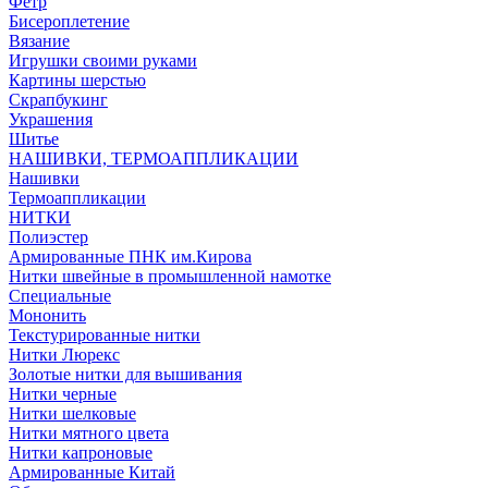
Фетр
Бисероплетение
Вязание
Игрушки своими руками
Картины шерстью
Скрапбукинг
Украшения
Шитье
НАШИВКИ, ТЕРМОАППЛИКАЦИИ
Нашивки
Термоаппликации
НИТКИ
Полиэстер
Армированные ПНК им.Кирова
Нитки швейные в промышленной намотке
Специальные
Мононить
Текстурированные нитки
Нитки Люрекс
Золотые нитки для вышивания
Нитки черные
Нитки шелковые
Нитки мятного цвета
Нитки капроновые
Армированные Китай