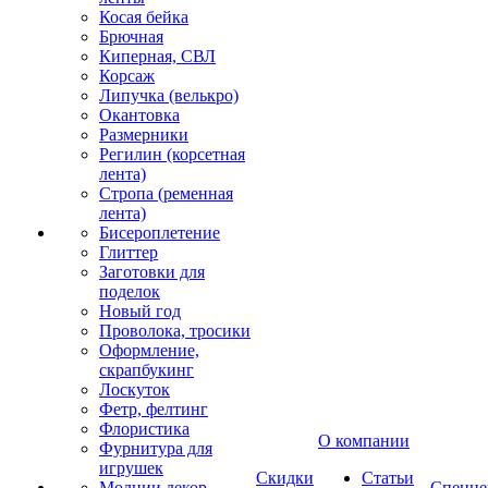
Косая бейка
Брючная
Киперная, СВЛ
Корсаж
Липучка (велькро)
Окантовка
Размерники
Регилин (корсетная
лента)
Стропа (ременная
лента)
Бисероплетение
Глиттер
Заготовки для
поделок
Новый год
Проволока, тросики
Оформление,
скрапбукинг
Лоскуток
Фетр, фелтинг
Флористика
О компании
Фурнитура для
игрушек
Скидки
Статьи
Молнии декор
Спецце