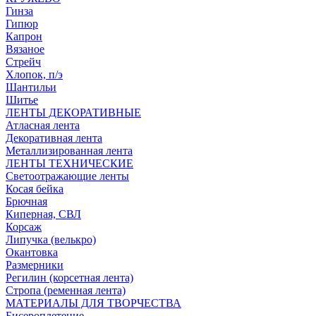
Гинза
Гипюр
Капрон
Вязаное
Стрейч
Хлопок, п/э
Шантильи
Шитье
ЛЕНТЫ ДЕКОРАТИВНЫЕ
Атласная лента
Декоративная лента
Металлизированная лента
ЛЕНТЫ ТЕХНИЧЕСКИЕ
Светоотражающие ленты
Косая бейка
Брючная
Киперная, СВЛ
Корсаж
Липучка (велькро)
Окантовка
Размерники
Регилин (корсетная лента)
Стропа (ременная лента)
МАТЕРИАЛЫ ДЛЯ ТВОРЧЕСТВА
Бисероплетение