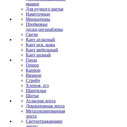
машин
Для ручного шитья
Наметочные
Миниатюры
Пробковые
доски,органайзеры
Свечи
Кант атласный
Кант иск. кожа
Кант мебельный
Кант разный
Гинза
Гипюр
Капрон
Вязаное
Стрейч
Хлопок, п/э
Шантильи
Шитье
Атласная лента
Декоративная лента
Металлизированная
лента
Светоотражающие
ленты