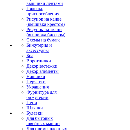
вышивки лентами
Пяльцы,
приспособления
Рисунок на канве
(вышивка крестом)
Рисунок на ткани
(вышивка бисером)
Схемы на бумаге
Бижутерия и
аксессуары
Боа
Воротнички
Декор застежки
Декор элементы
Нашивки
Перчатки
Украшения
Фурнитура для
бижутерии
Цепи
Шляпки
Булавки
Для бытовых
швейных машин
Для промышленных