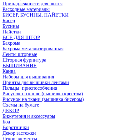
Принадлежности для шитья
Расходные материалы
БИСЕР, БУСИНЫ, ПАЙЕТКИ
Бисер
Бусины
Пайетки
ВСЕ ДЛЯ ШТОР
Бахрома
Бахрома металлизированная
Ленты шторные
Шторная фурнитура
ВЫШИВАНИЕ
Канва
Наборы для вышивания
Принты для вышивки лентами
Пяльцы, приспособления
Рисунок на канве (вышивка крестом)
Рисунок на ткани (вышивка бисером)
Схемы на бумаге
ДЕКОР
Бижутерия и аксессуары
Боа
Воротнички
Декор застежки
Декор элементы