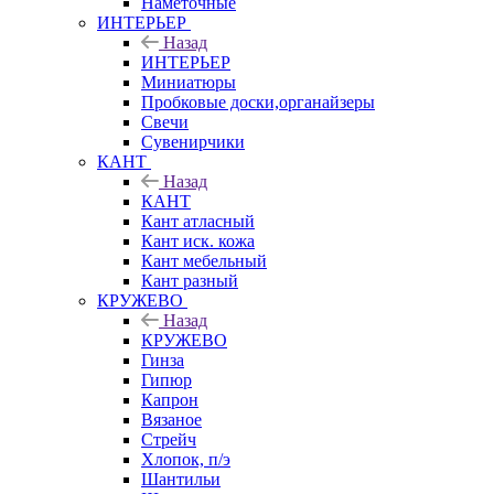
Наметочные
ИНТЕРЬЕР
Назад
ИНТЕРЬЕР
Миниатюры
Пробковые доски,органайзеры
Свечи
Сувенирчики
КАНТ
Назад
КАНТ
Кант атласный
Кант иск. кожа
Кант мебельный
Кант разный
КРУЖЕВО
Назад
КРУЖЕВО
Гинза
Гипюр
Капрон
Вязаное
Стрейч
Хлопок, п/э
Шантильи