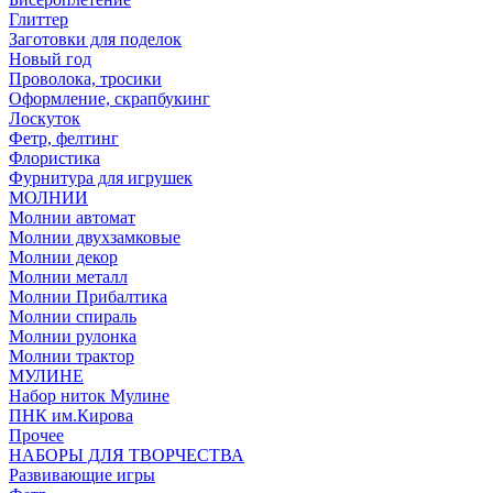
Глиттер
Заготовки для поделок
Новый год
Проволока, тросики
Оформление, скрапбукинг
Лоскуток
Фетр, фелтинг
Флористика
Фурнитура для игрушек
МОЛНИИ
Молнии автомат
Молнии двухзамковые
Молнии декор
Молнии металл
Молнии Прибалтика
Молнии спираль
Молнии рулонка
Молнии трактор
МУЛИНЕ
Набор ниток Мулине
ПНК им.Кирова
Прочее
НАБОРЫ ДЛЯ ТВОРЧЕСТВА
Развивающие игры