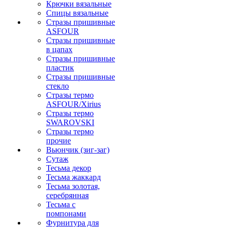
Крючки вязальные
Спицы вязальные
Стразы пришивные
ASFOUR
Стразы пришивные
в цапах
Стразы пришивные
пластик
Стразы пришивные
стекло
Стразы термо
ASFOUR/Xirius
Стразы термо
SWAROVSKI
Стразы термо
прочие
Вьюнчик (зиг-заг)
Сутаж
Тесьма декор
Тесьма жаккард
Тесьма золотая,
серебрянная
Тесьма с
помпонами
Фурнитура для