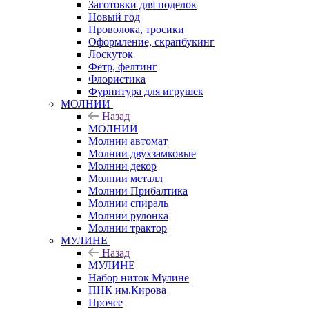
Заготовки для поделок
Новый год
Проволока, тросики
Оформление, скрапбукинг
Лоскуток
Фетр, фелтинг
Флористика
Фурнитура для игрушек
МОЛНИИ
Назад
МОЛНИИ
Молнии автомат
Молнии двухзамковые
Молнии декор
Молнии металл
Молнии Прибалтика
Молнии спираль
Молнии рулонка
Молнии трактор
МУЛИНЕ
Назад
МУЛИНЕ
Набор ниток Мулине
ПНК им.Кирова
Прочее