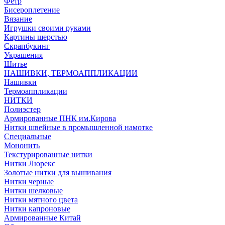
Фетр
Бисероплетение
Вязание
Игрушки своими руками
Картины шерстью
Скрапбукинг
Украшения
Шитье
НАШИВКИ, ТЕРМОАППЛИКАЦИИ
Нашивки
Термоаппликации
НИТКИ
Полиэстер
Армированные ПНК им.Кирова
Нитки швейные в промышленной намотке
Специальные
Мононить
Текстурированные нитки
Нитки Люрекс
Золотые нитки для вышивания
Нитки черные
Нитки шелковые
Нитки мятного цвета
Нитки капроновые
Армированные Китай