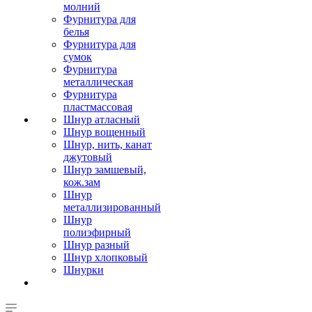
молний
Фурнитура для
белья
Фурнитура для
сумок
Фурнитура
металлическая
Фурнитура
пластмассовая
Шнур атласный
Шнур вощенный
Шнур, нить, канат
джутовый
Шнур замшевый,
кож.зам
Шнур
металлизированный
Шнур
полиэфирный
Шнур разный
Шнур хлопковый
Шнурки