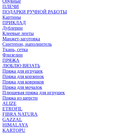
Обувные
ПЛЕЧИ
ПОДАРКИ РУЧНОЙ РАБОТЫ
Картины
ПРИКЛАД
Дублерин
Клеевые ленты
Манжет-заготовка
Синтепон, наполнитель
Ткань, сетка
Флизелин
ПРЯЖА
ЛЮБЛЮ ВЯЗАТЬ
Пряжа для игрушек
Пряжа для корзинок
Пряжа для ковриков
Пряжа для мочалок
Плюшевая пряжа для игрушек
Пряжа из шерсти
ALIZE
ETROFIL
FIBRA NATURA
GAZZAL
HIMALAYA
KARTOPU