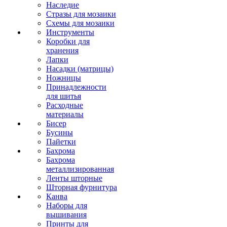
Наследие
Стразы для мозаики
Схемы для мозаики
Инструменты
Коробки для
хранения
Лапки
Насадки (матрицы)
Ножницы
Принадлежности
для шитья
Расходные
материалы
Бисер
Бусины
Пайетки
Бахрома
Бахрома
металлизированная
Ленты шторные
Шторная фурнитура
Канва
Наборы для
вышивания
Принты для