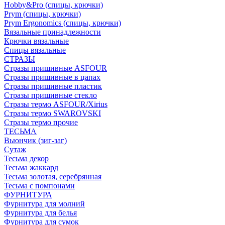
Hobby&Pro (спицы, крючки)
Prym (спицы, крючки)
Prym Ergonomics (спицы, крючки)
Вязальные принадлежности
Крючки вязальные
Спицы вязальные
СТРАЗЫ
Стразы пришивные ASFOUR
Стразы пришивные в цапах
Стразы пришивные пластик
Стразы пришивные стекло
Стразы термо ASFOUR/Xirius
Стразы термо SWAROVSKI
Стразы термо прочие
ТЕСЬМА
Вьюнчик (зиг-заг)
Сутаж
Тесьма декор
Тесьма жаккард
Тесьма золотая, серебрянная
Тесьма с помпонами
ФУРНИТУРА
Фурнитура для молний
Фурнитура для белья
Фурнитура для сумок