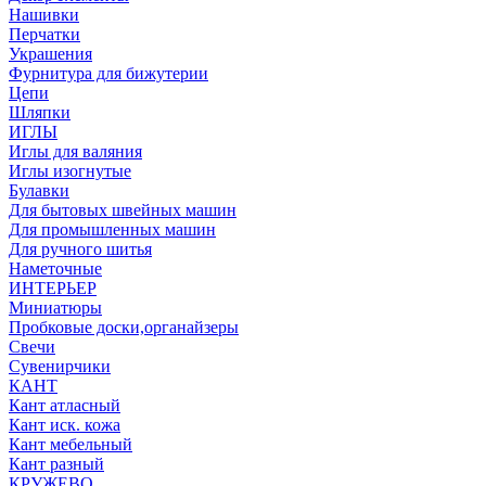
Нашивки
Перчатки
Украшения
Фурнитура для бижутерии
Цепи
Шляпки
ИГЛЫ
Иглы для валяния
Иглы изогнутые
Булавки
Для бытовых швейных машин
Для промышленных машин
Для ручного шитья
Наметочные
ИНТЕРЬЕР
Миниатюры
Пробковые доски,органайзеры
Свечи
Сувенирчики
КАНТ
Кант атласный
Кант иск. кожа
Кант мебельный
Кант разный
КРУЖЕВО