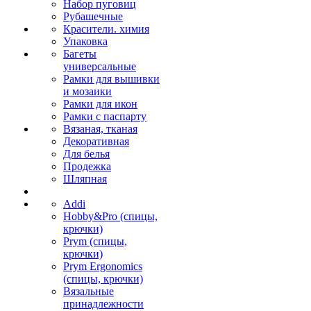
Набор пуговиц
Рубашечные
Красители. химия
Упаковка
Багеты
универсальные
Рамки для вышивки
и мозаики
Рамки для икон
Рамки с паспарту
Вязаная, тканая
Декоративная
Для белья
Продежка
Шляпная
Addi
Hobby&Pro (спицы,
крючки)
Prym (спицы,
крючки)
Prym Ergonomics
(спицы, крючки)
Вязальные
принадлежности