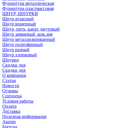
Фурнитура металлическая
Фурнитура пластмассовая
ШНУР, ШНУРКИ
Шнур атласный
Шнур вощенный
Шнур, нить, канат джутовый
Шнур замшевый, кож.зам
Шнур металлизированный
Шнур полиэфирный
Шнур разный
Шнур хлопковый
Шнурки
Скидки дня
Скидки дня
О компании
Статьи
Новости
Отзывы
Спеццена
Условия работы
Оплата
Доставка
Полезная информация
Акции
Бренды