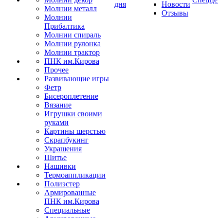
дня
Новости
Молнии металл
Отзывы
Молнии
Прибалтика
Молнии спираль
Молнии рулонка
Молнии трактор
ПНК им.Кирова
Прочее
Развивающие игры
Фетр
Бисероплетение
Вязание
Игрушки своими
руками
Картины шерстью
Скрапбукинг
Украшения
Шитье
Нашивки
Термоаппликации
Полиэстер
Армированные
ПНК им.Кирова
Специальные