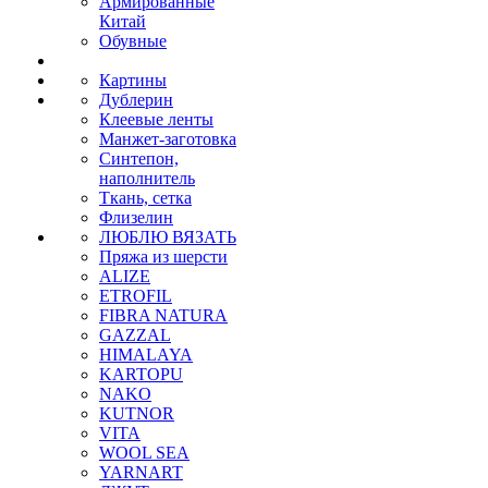
Армированные
Китай
Обувные
Картины
Дублерин
Клеевые ленты
Манжет-заготовка
Синтепон,
наполнитель
Ткань, сетка
Флизелин
ЛЮБЛЮ ВЯЗАТЬ
Пряжа из шерсти
ALIZE
ETROFIL
FIBRA NATURA
GAZZAL
HIMALAYA
KARTOPU
NAKO
KUTNOR
VITA
WOOL SEA
YARNART