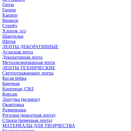
Гинза
Гипюр
Капрон
Вязаное
Стрейч
Хлопок, п/э
Шантильи
Шитье
ЛЕНТЫ ДЕКОРАТИВНЫЕ
Атласная лента
Декоративная лента
Металлизированная лента
ЛЕНТЫ ТЕХНИЧЕСКИЕ
Светоотражающие ленты
Косая бейка
Брючная
Киперная, СВЛ
Корсаж
Липучка (велькро)
Окантовка
Размерники
Регилин (корсетная лента)
Стропа (ременная лента)
МАТЕРИАЛЫ ДЛЯ ТВОРЧЕСТВА
Бисероплетение