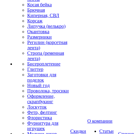
Косая бейка
Брючная
Киперная, СВЛ
Корсаж
Липучка (велькро)
Окантовка
Размерники
Регилин (корсетная
лента)
Стропа (ременная
лента)
Бисероплетение
Глиттер
Заготовки для
поделок
Новый год
Проволока, тросики
Оформление,
скрапбукинг
Лоскуток
Фетр, фелтинг
Флористика
О компании
Фурнитура для
игрушек
Скидки
Статьи
Молнии декор
Спецце