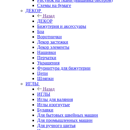
Рисунок на ткани (вышивка бисером)
Схемы на бумаге
ДЕКОР
Назад
ДЕКОР
Бижутерия и аксессуары
Боа
Воротнички
Декор застежки
Декор элементы
Нашивки
Перчатки
Украшения
Фурнитура для бижутерии
Цепи
Шляпки
ИГЛЫ
Назад
ИГЛЫ
Иглы для валяния
Иглы изогнутые
Булавки
Для бытовых швейных машин
Для промышленных машин
Для ручного шитья