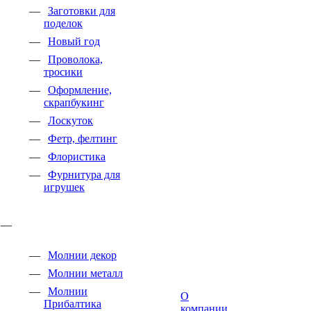
Заготовки для
поделок
Новый год
Проволока,
тросики
Оформление,
скрапбукинг
Лоскуток
Фетр, фелтинг
Флористика
Фурнитура для
игрушек
Молнии декор
Молнии металл
Молнии
О
Прибалтика
компании