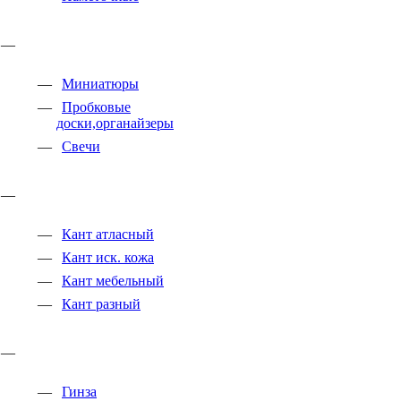
Миниатюры
Пробковые
доски,органайзеры
Свечи
Кант атласный
Кант иск. кожа
Кант мебельный
Кант разный
Гинза