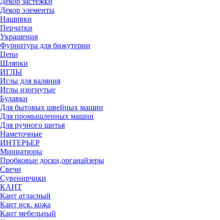
Декор застежки
Декор элементы
Нашивки
Перчатки
Украшения
Фурнитура для бижутерии
Цепи
Шляпки
ИГЛЫ
Иглы для валяния
Иглы изогнутые
Булавки
Для бытовых швейных машин
Для промышленных машин
Для ручного шитья
Наметочные
ИНТЕРЬЕР
Миниатюры
Пробковые доски,органайзеры
Свечи
Сувенирчики
КАНТ
Кант атласный
Кант иск. кожа
Кант мебельный