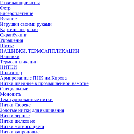
Развивающие игры
Фетр
Бисероплетение
Вязание
Игрушки своими руками
Картины шерстью
Скрапбукинг
Украшения
Шитье
НАШИВКИ, ТЕРМОАППЛИКАЦИИ
Нашивки
Термоаппликации
НИТКИ
Полиэстер
Армированные ПНК им.Кирова
Нитки швейные в промышленной намотке
Специальные
Мононить
Текстурированные нитки
Нитки Люрекс
Золотые нитки для вышивания
Нитки черные
Нитки шелковые
Нитки мятного цвета
Нитки капроновые