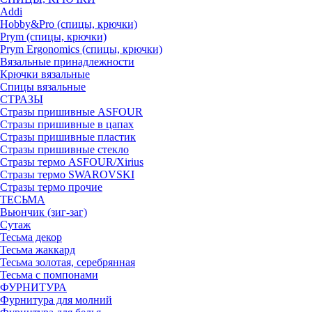
Addi
Hobby&Pro (спицы, крючки)
Prym (спицы, крючки)
Prym Ergonomics (спицы, крючки)
Вязальные принадлежности
Крючки вязальные
Спицы вязальные
СТРАЗЫ
Стразы пришивные ASFOUR
Стразы пришивные в цапах
Стразы пришивные пластик
Стразы пришивные стекло
Стразы термо ASFOUR/Xirius
Стразы термо SWAROVSKI
Стразы термо прочие
ТЕСЬМА
Вьюнчик (зиг-заг)
Сутаж
Тесьма декор
Тесьма жаккард
Тесьма золотая, серебрянная
Тесьма с помпонами
ФУРНИТУРА
Фурнитура для молний