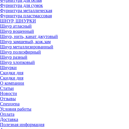
Фурнитура для белья
Фурнитура для сумок
Фурнитура металлическая
Фурнитура пластмассовая
ШНУР, ШНУРКИ
Шнур атласный
Шнур вощенный
Шнур, нить, канат джутовый
Шнур замшевый, кож.зам
Шнур металлизированный
Шнур полиэфирный
Шнур разный
Шнур хлопковый
Шнурки
Скидки дня
Скидки дня
О компании
Статьи
Новости
Отзывы
Спеццена
Условия работы
Оплата
Доставка
Полезная информация