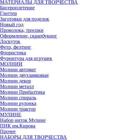
МАТЕРИАЛЫ ДЛЯ ТВОРЧЕСТВА
Бисероплетение
Глиттер
Заготовки для поделок
Новый год
Проволока, тросики
Оформление, скрапбукинг
Лоскуток
Фетр, фелтинг
Флористика
Фурнитура для игрушек
МОЛНИИ
Молнии автомат
Молнии двухзамковые
Молнии декор
Молнии металл
Молнии Прибалтика
Молнии спираль
Молнии рулонка
Молнии трактор
МУЛИНЕ
Набор ниток Мулине
ПНК им.Кирова
Прочее
НАБОРЫ ДЛЯ ТВОРЧЕСТВА