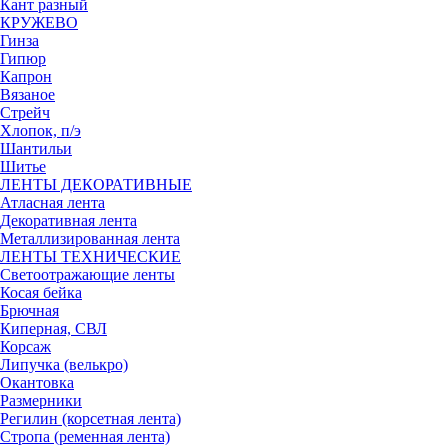
Кант разный
КРУЖЕВО
Гинза
Гипюр
Капрон
Вязаное
Стрейч
Хлопок, п/э
Шантильи
Шитье
ЛЕНТЫ ДЕКОРАТИВНЫЕ
Атласная лента
Декоративная лента
Металлизированная лента
ЛЕНТЫ ТЕХНИЧЕСКИЕ
Светоотражающие ленты
Косая бейка
Брючная
Киперная, СВЛ
Корсаж
Липучка (велькро)
Окантовка
Размерники
Регилин (корсетная лента)
Стропа (ременная лента)