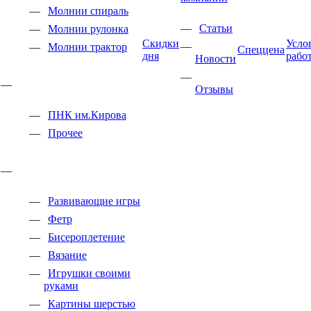
Молнии спираль
Статьи
Молнии рулонка
Скидки
Усло
Молнии трактор
Спеццена
дня
рабо
Новости
Отзывы
ПНК им.Кирова
Прочее
Развивающие игры
Фетр
Бисероплетение
Вязание
Игрушки своими
руками
Картины шерстью