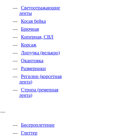
Светоотражающие
ленты
Косая бейка
Брючная
Киперная, СВЛ
Корсаж
Липучка (велькро)
Окантовка
Размерники
Регилин (корсетная
лента)
Стропа (ременная
лента)
Бисероплетение
Глиттер