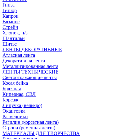
Гинза
Гипюр
Капрон
Вязаное
Стрейч
Хлопок, п/э
Шантильи
Шитье
ЛЕНТЫ ДЕКОРАТИВНЫЕ
Атласная лента
Декоративная лента
Металлизированная лента
ЛЕНТЫ ТЕХНИЧЕСКИЕ
Светоотражающие ленты
Косая бейка
Брючная
Киперная, СВЛ
Корсаж
Липучка (велькро)
Окантовка
Размерники
Регилин (корсетная лента)
Стропа (ременная лента)
МАТЕРИАЛЫ ДЛЯ ТВОРЧЕСТВА
Бисероплетение