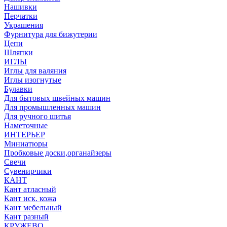
Нашивки
Перчатки
Украшения
Фурнитура для бижутерии
Цепи
Шляпки
ИГЛЫ
Иглы для валяния
Иглы изогнутые
Булавки
Для бытовых швейных машин
Для промышленных машин
Для ручного шитья
Наметочные
ИНТЕРЬЕР
Миниатюры
Пробковые доски,органайзеры
Свечи
Сувенирчики
КАНТ
Кант атласный
Кант иск. кожа
Кант мебельный
Кант разный
КРУЖЕВО