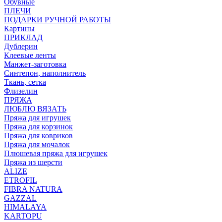
Обувные
ПЛЕЧИ
ПОДАРКИ РУЧНОЙ РАБОТЫ
Картины
ПРИКЛАД
Дублерин
Клеевые ленты
Манжет-заготовка
Синтепон, наполнитель
Ткань, сетка
Флизелин
ПРЯЖА
ЛЮБЛЮ ВЯЗАТЬ
Пряжа для игрушек
Пряжа для корзинок
Пряжа для ковриков
Пряжа для мочалок
Плюшевая пряжа для игрушек
Пряжа из шерсти
ALIZE
ETROFIL
FIBRA NATURA
GAZZAL
HIMALAYA
KARTOPU