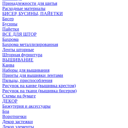
Принадлежности для шитья
Расходные материалы
БИСЕР, БУСИНЫ, ПАЙЕТКИ
Бисер
Бусины
Пайетки
ВСЕ ДЛЯ ШТОР
Бахрома
Бахрома металлизированная
Ленты шторные
Шторная фурнитура
ВЫШИВАНИЕ
Канва
Наборы для вышивания
Принты для вышивки лентами
Пяльцы, приспособления
Рисунок на канве (вышивка крестом)
Рисунок на ткани (вышивка бисером)
Схемы на бумаге
ДЕКОР
Бижутерия и аксессуары
Боа
Воротнички
Декор застежки
Декор элементы