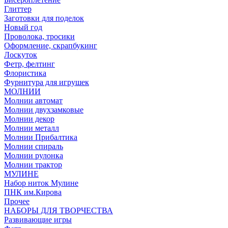
Глиттер
Заготовки для поделок
Новый год
Проволока, тросики
Оформление, скрапбукинг
Лоскуток
Фетр, фелтинг
Флористика
Фурнитура для игрушек
МОЛНИИ
Молнии автомат
Молнии двухзамковые
Молнии декор
Молнии металл
Молнии Прибалтика
Молнии спираль
Молнии рулонка
Молнии трактор
МУЛИНЕ
Набор ниток Мулине
ПНК им.Кирова
Прочее
НАБОРЫ ДЛЯ ТВОРЧЕСТВА
Развивающие игры