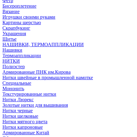
Фетр
Бисероплетение
Вязание
Игрушки своими руками
Картины шерстью
Скрапбукинг
Украшения
Шитье
НАШИВКИ, ТЕРМОАППЛИКАЦИИ
Нашивки
Термоаппликации
НИТКИ
Полиэстер
Армированные ПНК им.Кирова
Нитки швейные в промышленной намотке
Специальные
Мононить
Текстурированные нитки
Нитки Люрекс
Золотые нитки для вышивания
Нитки черные
Нитки шелковые
Нитки мятного цвета
Нитки капроновые
Армированные Китай