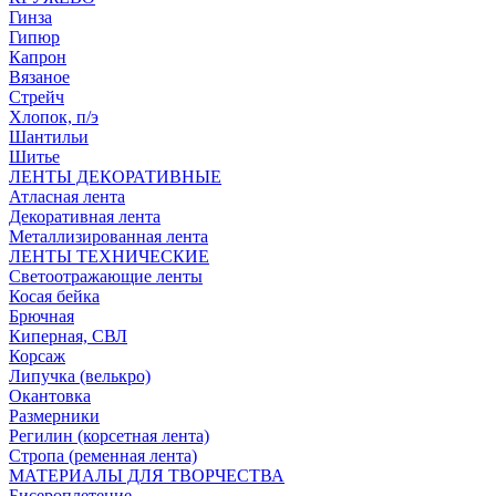
Гинза
Гипюр
Капрон
Вязаное
Стрейч
Хлопок, п/э
Шантильи
Шитье
ЛЕНТЫ ДЕКОРАТИВНЫЕ
Атласная лента
Декоративная лента
Металлизированная лента
ЛЕНТЫ ТЕХНИЧЕСКИЕ
Светоотражающие ленты
Косая бейка
Брючная
Киперная, СВЛ
Корсаж
Липучка (велькро)
Окантовка
Размерники
Регилин (корсетная лента)
Стропа (ременная лента)
МАТЕРИАЛЫ ДЛЯ ТВОРЧЕСТВА
Бисероплетение