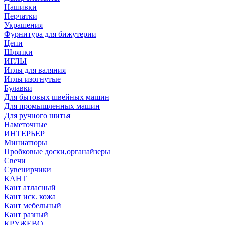
Нашивки
Перчатки
Украшения
Фурнитура для бижутерии
Цепи
Шляпки
ИГЛЫ
Иглы для валяния
Иглы изогнутые
Булавки
Для бытовых швейных машин
Для промышленных машин
Для ручного шитья
Наметочные
ИНТЕРЬЕР
Миниатюры
Пробковые доски,органайзеры
Свечи
Сувенирчики
КАНТ
Кант атласный
Кант иск. кожа
Кант мебельный
Кант разный
КРУЖЕВО