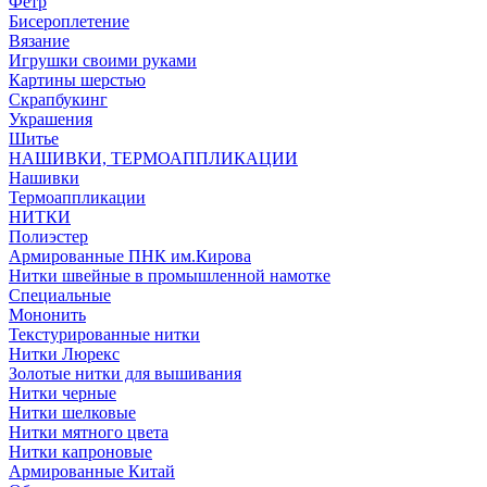
Фетр
Бисероплетение
Вязание
Игрушки своими руками
Картины шерстью
Скрапбукинг
Украшения
Шитье
НАШИВКИ, ТЕРМОАППЛИКАЦИИ
Нашивки
Термоаппликации
НИТКИ
Полиэстер
Армированные ПНК им.Кирова
Нитки швейные в промышленной намотке
Специальные
Мононить
Текстурированные нитки
Нитки Люрекс
Золотые нитки для вышивания
Нитки черные
Нитки шелковые
Нитки мятного цвета
Нитки капроновые
Армированные Китай