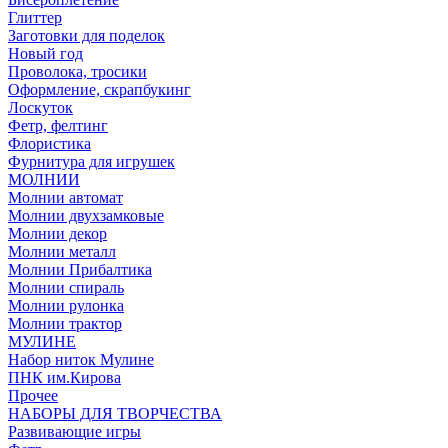
Глиттер
Заготовки для поделок
Новый год
Проволока, тросики
Оформление, скрапбукинг
Лоскуток
Фетр, фелтинг
Флористика
Фурнитура для игрушек
МОЛНИИ
Молнии автомат
Молнии двухзамковые
Молнии декор
Молнии металл
Молнии Прибалтика
Молнии спираль
Молнии рулонка
Молнии трактор
МУЛИНЕ
Набор ниток Мулине
ПНК им.Кирова
Прочее
НАБОРЫ ДЛЯ ТВОРЧЕСТВА
Развивающие игры