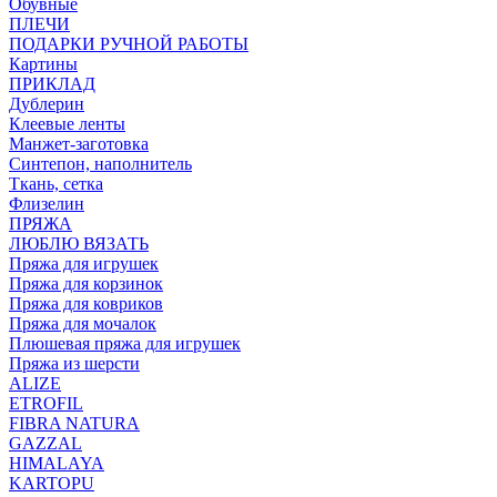
Обувные
ПЛЕЧИ
ПОДАРКИ РУЧНОЙ РАБОТЫ
Картины
ПРИКЛАД
Дублерин
Клеевые ленты
Манжет-заготовка
Синтепон, наполнитель
Ткань, сетка
Флизелин
ПРЯЖА
ЛЮБЛЮ ВЯЗАТЬ
Пряжа для игрушек
Пряжа для корзинок
Пряжа для ковриков
Пряжа для мочалок
Плюшевая пряжа для игрушек
Пряжа из шерсти
ALIZE
ETROFIL
FIBRA NATURA
GAZZAL
HIMALAYA
KARTOPU