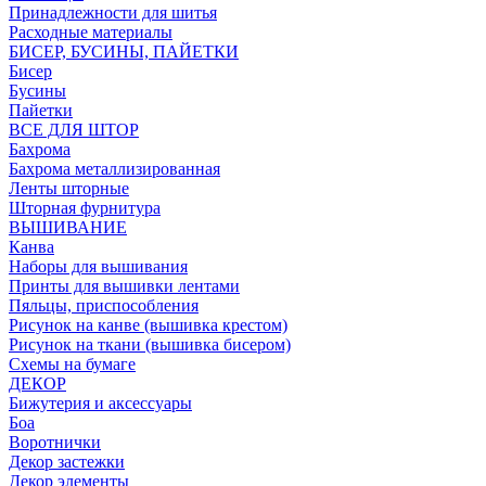
Принадлежности для шитья
Расходные материалы
БИСЕР, БУСИНЫ, ПАЙЕТКИ
Бисер
Бусины
Пайетки
ВСЕ ДЛЯ ШТОР
Бахрома
Бахрома металлизированная
Ленты шторные
Шторная фурнитура
ВЫШИВАНИЕ
Канва
Наборы для вышивания
Принты для вышивки лентами
Пяльцы, приспособления
Рисунок на канве (вышивка крестом)
Рисунок на ткани (вышивка бисером)
Схемы на бумаге
ДЕКОР
Бижутерия и аксессуары
Боа
Воротнички
Декор застежки
Декор элементы