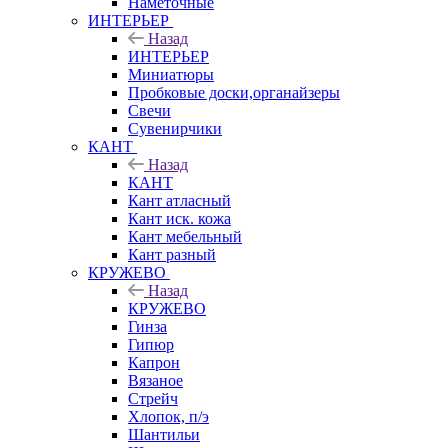
Наметочные
ИНТЕРЬЕР
Назад
ИНТЕРЬЕР
Миниатюры
Пробковые доски,органайзеры
Свечи
Сувенирчики
КАНТ
Назад
КАНТ
Кант атласный
Кант иск. кожа
Кант мебельный
Кант разный
КРУЖЕВО
Назад
КРУЖЕВО
Гинза
Гипюр
Капрон
Вязаное
Стрейч
Хлопок, п/э
Шантильи