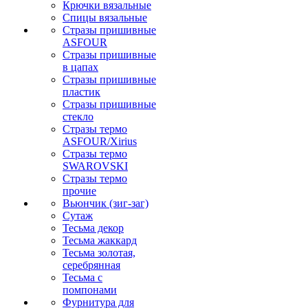
Крючки вязальные
Спицы вязальные
Стразы пришивные
ASFOUR
Стразы пришивные
в цапах
Стразы пришивные
пластик
Стразы пришивные
стекло
Стразы термо
ASFOUR/Xirius
Стразы термо
SWAROVSKI
Стразы термо
прочие
Вьюнчик (зиг-заг)
Сутаж
Тесьма декор
Тесьма жаккард
Тесьма золотая,
серебрянная
Тесьма с
помпонами
Фурнитура для