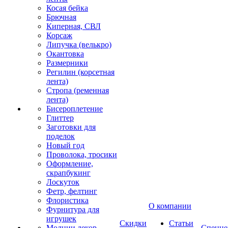
Косая бейка
Брючная
Киперная, СВЛ
Корсаж
Липучка (велькро)
Окантовка
Размерники
Регилин (корсетная
лента)
Стропа (ременная
лента)
Бисероплетение
Глиттер
Заготовки для
поделок
Новый год
Проволока, тросики
Оформление,
скрапбукинг
Лоскуток
Фетр, фелтинг
Флористика
О компании
Фурнитура для
игрушек
Скидки
Статьи
Молнии декор
Спецце