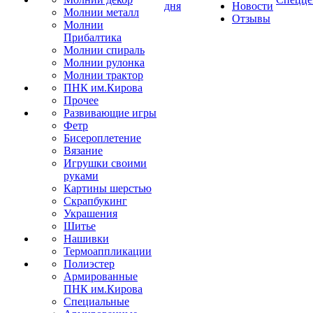
дня
Новости
Молнии металл
Отзывы
Молнии
Прибалтика
Молнии спираль
Молнии рулонка
Молнии трактор
ПНК им.Кирова
Прочее
Развивающие игры
Фетр
Бисероплетение
Вязание
Игрушки своими
руками
Картины шерстью
Скрапбукинг
Украшения
Шитье
Нашивки
Термоаппликации
Полиэстер
Армированные
ПНК им.Кирова
Специальные