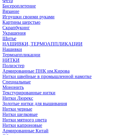
Фетр
Бисероплетение
Вязание
Игрушки своими руками
Картины шерстью
Скрапбукинг
Украшения
Шитье
НАШИВКИ, ТЕРМОАППЛИКАЦИИ
Нашивки
Термоаппликации
НИТКИ
Полиэстер
Армированные ПНК им.Кирова
Нитки швейные в промышленной намотке
Специальные
Мононить
Текстурированные нитки
Нитки Люрекс
Золотые нитки для вышивания
Нитки черные
Нитки шелковые
Нитки мятного цвета
Нитки капроновые
Армированные Китай