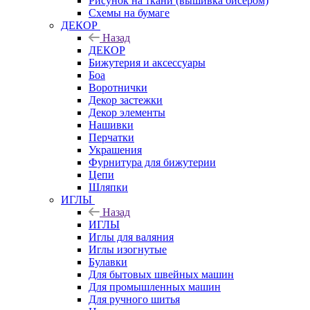
Рисунок на ткани (вышивка бисером)
Схемы на бумаге
ДЕКОР
Назад
ДЕКОР
Бижутерия и аксессуары
Боа
Воротнички
Декор застежки
Декор элементы
Нашивки
Перчатки
Украшения
Фурнитура для бижутерии
Цепи
Шляпки
ИГЛЫ
Назад
ИГЛЫ
Иглы для валяния
Иглы изогнутые
Булавки
Для бытовых швейных машин
Для промышленных машин
Для ручного шитья