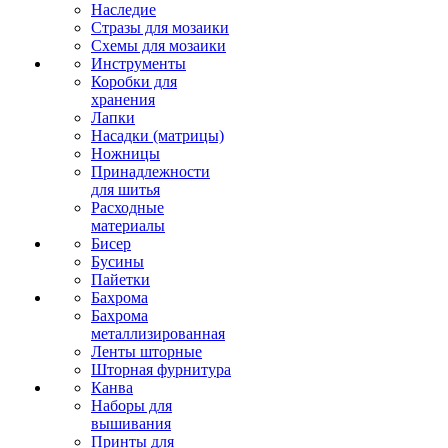
Наследие
Стразы для мозаики
Схемы для мозаики
Инструменты
Коробки для
хранения
Лапки
Насадки (матрицы)
Ножницы
Принадлежности
для шитья
Расходные
материалы
Бисер
Бусины
Пайетки
Бахрома
Бахрома
металлизированная
Ленты шторные
Шторная фурнитура
Канва
Наборы для
вышивания
Принты для