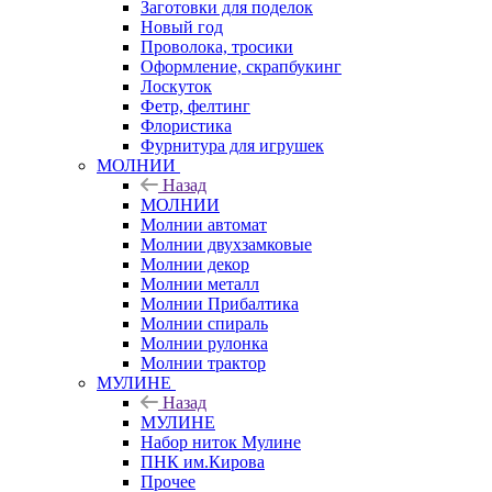
Заготовки для поделок
Новый год
Проволока, тросики
Оформление, скрапбукинг
Лоскуток
Фетр, фелтинг
Флористика
Фурнитура для игрушек
МОЛНИИ
Назад
МОЛНИИ
Молнии автомат
Молнии двухзамковые
Молнии декор
Молнии металл
Молнии Прибалтика
Молнии спираль
Молнии рулонка
Молнии трактор
МУЛИНЕ
Назад
МУЛИНЕ
Набор ниток Мулине
ПНК им.Кирова
Прочее