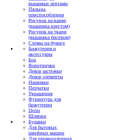
вышивки лентами
Пяльцы,
приспособления
Рисунок на канве
(вышивка крестом)
Рисунок на ткани
(вышивка бисером)
Схемы на бумаге
Бижутерия и
аксессуары
Боа
Воротнички
Декор застежки
Декор элементы
Нашивки
Перчатки
Украшения
Фурнитура для
бижутерии
Цепи
Шляпки
Булавки
Для бытовых
швейных машин
Для промышленных