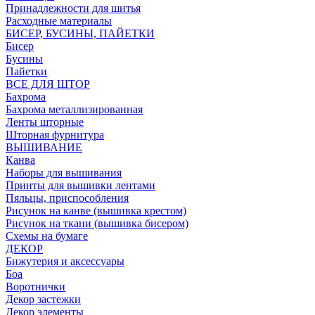
Принадлежности для шитья
Расходные материалы
БИСЕР, БУСИНЫ, ПАЙЕТКИ
Бисер
Бусины
Пайетки
ВСЕ ДЛЯ ШТОР
Бахрома
Бахрома металлизированная
Ленты шторные
Шторная фурнитура
ВЫШИВАНИЕ
Канва
Наборы для вышивания
Принты для вышивки лентами
Пяльцы, приспособления
Рисунок на канве (вышивка крестом)
Рисунок на ткани (вышивка бисером)
Схемы на бумаге
ДЕКОР
Бижутерия и аксессуары
Боа
Воротнички
Декор застежки
Декор элементы