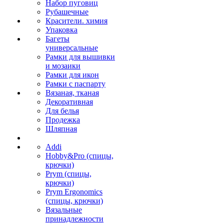
Набор пуговиц
Рубашечные
Красители. химия
Упаковка
Багеты
универсальные
Рамки для вышивки
и мозаики
Рамки для икон
Рамки с паспарту
Вязаная, тканая
Декоративная
Для белья
Продежка
Шляпная
Addi
Hobby&Pro (спицы,
крючки)
Prym (спицы,
крючки)
Prym Ergonomics
(спицы, крючки)
Вязальные
принадлежности