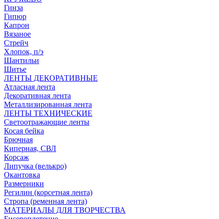
Гинза
Гипюр
Капрон
Вязаное
Стрейч
Хлопок, п/э
Шантильи
Шитье
ЛЕНТЫ ДЕКОРАТИВНЫЕ
Атласная лента
Декоративная лента
Металлизированная лента
ЛЕНТЫ ТЕХНИЧЕСКИЕ
Светоотражающие ленты
Косая бейка
Брючная
Киперная, СВЛ
Корсаж
Липучка (велькро)
Окантовка
Размерники
Регилин (корсетная лента)
Стропа (ременная лента)
МАТЕРИАЛЫ ДЛЯ ТВОРЧЕСТВА
Бисероплетение