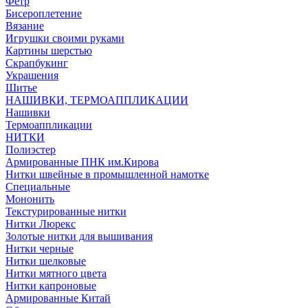
Фетр
Бисероплетение
Вязание
Игрушки своими руками
Картины шерстью
Скрапбукинг
Украшения
Шитье
НАШИВКИ, ТЕРМОАППЛИКАЦИИ
Нашивки
Термоаппликации
НИТКИ
Полиэстер
Армированные ПНК им.Кирова
Нитки швейные в промышленной намотке
Специальные
Мононить
Текстурированные нитки
Нитки Люрекс
Золотые нитки для вышивания
Нитки черные
Нитки шелковые
Нитки мятного цвета
Нитки капроновые
Армированные Китай