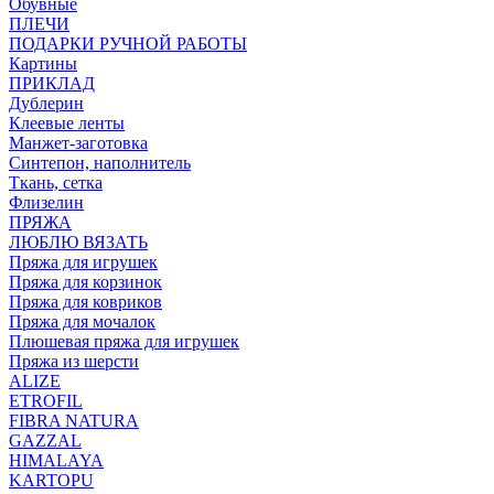
Обувные
ПЛЕЧИ
ПОДАРКИ РУЧНОЙ РАБОТЫ
Картины
ПРИКЛАД
Дублерин
Клеевые ленты
Манжет-заготовка
Синтепон, наполнитель
Ткань, сетка
Флизелин
ПРЯЖА
ЛЮБЛЮ ВЯЗАТЬ
Пряжа для игрушек
Пряжа для корзинок
Пряжа для ковриков
Пряжа для мочалок
Плюшевая пряжа для игрушек
Пряжа из шерсти
ALIZE
ETROFIL
FIBRA NATURA
GAZZAL
HIMALAYA
KARTOPU