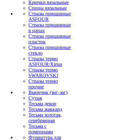
Крючки вязальные
Спицы вязальные
Стразы пришивные
ASFOUR
Стразы пришивные
в цапах
Стразы пришивные
пластик
Стразы пришивные
стекло
Стразы термо
ASFOUR/Xirius
Стразы термо
SWAROVSKI
Стразы термо
прочие
Вьюнчик (зиг-заг)
Сутаж
Тесьма декор
Тесьма жаккард
Тесьма золотая,
серебрянная
Тесьма с
помпонами
Фурнитура для