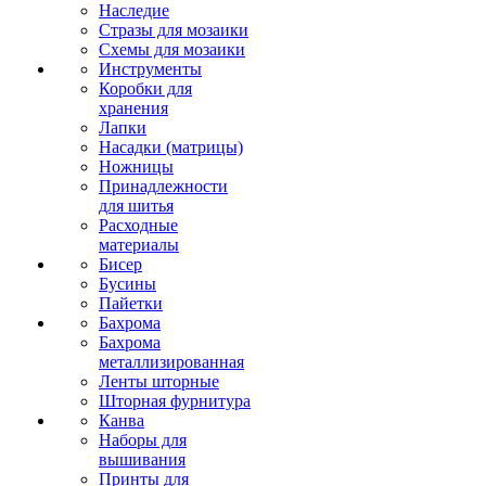
Наследие
Стразы для мозаики
Схемы для мозаики
Инструменты
Коробки для
хранения
Лапки
Насадки (матрицы)
Ножницы
Принадлежности
для шитья
Расходные
материалы
Бисер
Бусины
Пайетки
Бахрома
Бахрома
металлизированная
Ленты шторные
Шторная фурнитура
Канва
Наборы для
вышивания
Принты для