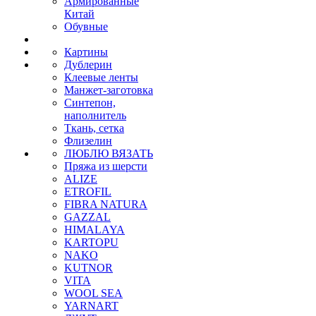
Армированные
Китай
Обувные
Картины
Дублерин
Клеевые ленты
Манжет-заготовка
Синтепон,
наполнитель
Ткань, сетка
Флизелин
ЛЮБЛЮ ВЯЗАТЬ
Пряжа из шерсти
ALIZE
ETROFIL
FIBRA NATURA
GAZZAL
HIMALAYA
KARTOPU
NAKO
KUTNOR
VITA
WOOL SEA
YARNART