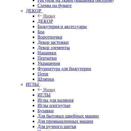
Рисунок на ткани (вышивка бисером)
Схемы на бумаге
ДЕКОР
Назад
ДЕКОР
Бижутерия и аксессуары
Боа
Воротнички
Декор застежки
Декор элементы
Нашивки
Перчатки
Украшения
Фурнитура для бижутерии
Цепи
Шляпки
ИГЛЫ
Назад
ИГЛЫ
Иглы для валяния
Иглы изогнутые
Булавки
Для бытовых швейных машин
Для промышленных машин
Для ручного шитья