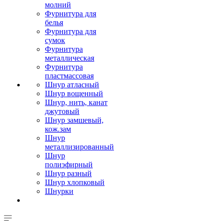
молний
Фурнитура для
белья
Фурнитура для
сумок
Фурнитура
металлическая
Фурнитура
пластмассовая
Шнур атласный
Шнур вощенный
Шнур, нить, канат
джутовый
Шнур замшевый,
кож.зам
Шнур
металлизированный
Шнур
полиэфирный
Шнур разный
Шнур хлопковый
Шнурки