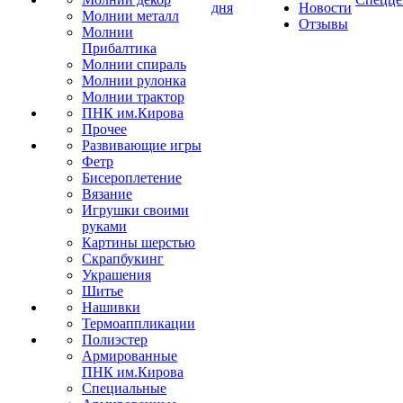
дня
Новости
Молнии металл
Отзывы
Молнии
Прибалтика
Молнии спираль
Молнии рулонка
Молнии трактор
ПНК им.Кирова
Прочее
Развивающие игры
Фетр
Бисероплетение
Вязание
Игрушки своими
руками
Картины шерстью
Скрапбукинг
Украшения
Шитье
Нашивки
Термоаппликации
Полиэстер
Армированные
ПНК им.Кирова
Специальные