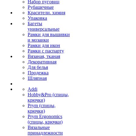
Набор пуговиц
Рубашечные
Красители. химия
Упаковка
Багеты
универсальные
Рамки для вышивки
и мозаики
Рамки для икон
Рамки с паспарту
Вязаная, тканая
Декоративная
Для белья
Продежка
Шляпная
Addi
Hobby&Pro (спицы,
крючки)
Prym (спицы,
крючки)
Prym Ergonomics
(спицы, крючки)
Вязальные
принадлежности