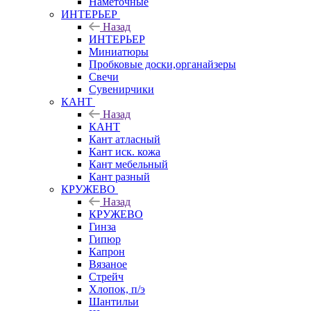
Наметочные
ИНТЕРЬЕР
Назад
ИНТЕРЬЕР
Миниатюры
Пробковые доски,органайзеры
Свечи
Сувенирчики
КАНТ
Назад
КАНТ
Кант атласный
Кант иск. кожа
Кант мебельный
Кант разный
КРУЖЕВО
Назад
КРУЖЕВО
Гинза
Гипюр
Капрон
Вязаное
Стрейч
Хлопок, п/э
Шантильи