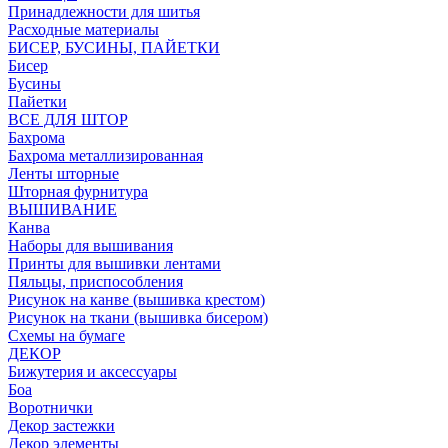
Принадлежности для шитья
Расходные материалы
БИСЕР, БУСИНЫ, ПАЙЕТКИ
Бисер
Бусины
Пайетки
ВСЕ ДЛЯ ШТОР
Бахрома
Бахрома металлизированная
Ленты шторные
Шторная фурнитура
ВЫШИВАНИЕ
Канва
Наборы для вышивания
Принты для вышивки лентами
Пяльцы, приспособления
Рисунок на канве (вышивка крестом)
Рисунок на ткани (вышивка бисером)
Схемы на бумаге
ДЕКОР
Бижутерия и аксессуары
Боа
Воротнички
Декор застежки
Декор элементы