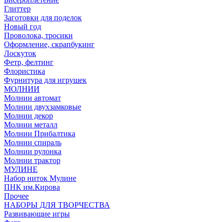
Глиттер
Заготовки для поделок
Новый год
Проволока, тросики
Оформление, скрапбукинг
Лоскуток
Фетр, фелтинг
Флористика
Фурнитура для игрушек
МОЛНИИ
Молнии автомат
Молнии двухзамковые
Молнии декор
Молнии металл
Молнии Прибалтика
Молнии спираль
Молнии рулонка
Молнии трактор
МУЛИНЕ
Набор ниток Мулине
ПНК им.Кирова
Прочее
НАБОРЫ ДЛЯ ТВОРЧЕСТВА
Развивающие игры