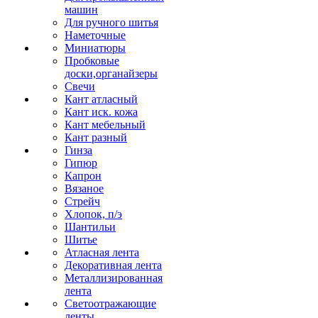
машин
Для ручного шитья
Наметочные
Миниатюры
Пробковые
доски,органайзеры
Свечи
Кант атласный
Кант иск. кожа
Кант мебельный
Кант разный
Гинза
Гипюр
Капрон
Вязаное
Стрейч
Хлопок, п/э
Шантильи
Шитье
Атласная лента
Декоративная лента
Металлизированная
лента
Светоотражающие
ленты