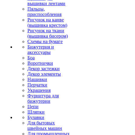
вышивки лентами
Пяльцы,
приспособления
Рисунок на канве
(вышивка крестом)
Рисунок на ткани
(вышивка бисером)
Схемы на бумаге
Бижутерия и
аксессуары
Боа
Воротнички
Декор застежки
Декор элементы
Нашивки
Перчатки
Украшения
Фурнитура для
бижутерии
Цепи
Шляпки
Булавки
Для бытовых
швейных машин
Для промышленных