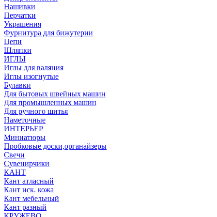
Нашивки
Перчатки
Украшения
Фурнитура для бижутерии
Цепи
Шляпки
ИГЛЫ
Иглы для валяния
Иглы изогнутые
Булавки
Для бытовых швейных машин
Для промышленных машин
Для ручного шитья
Наметочные
ИНТЕРЬЕР
Миниатюры
Пробковые доски,органайзеры
Свечи
Сувенирчики
КАНТ
Кант атласный
Кант иск. кожа
Кант мебельный
Кант разный
КРУЖЕВО