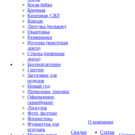
Косая бейка
Брючная
Киперная, СВЛ
Корсаж
Липучка (велькро)
Окантовка
Размерники
Регилин (корсетная
лента)
Стропа (ременная
лента)
Бисероплетение
Глиттер
Заготовки для
поделок
Новый год
Проволока, тросики
Оформление,
скрапбукинг
Лоскуток
Фетр, фелтинг
Флористика
О компании
Фурнитура для
игрушек
Скидки
Статьи
Молнии декор
Спецце