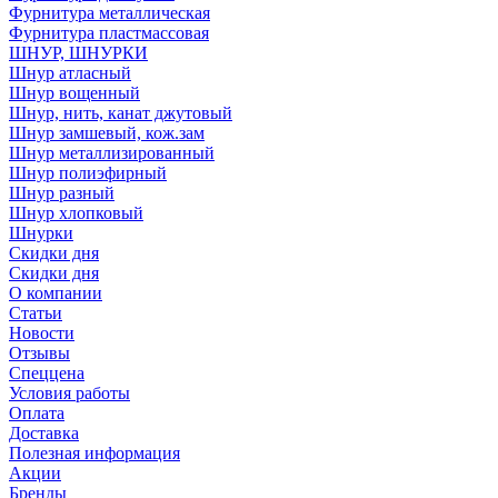
Фурнитура металлическая
Фурнитура пластмассовая
ШНУР, ШНУРКИ
Шнур атласный
Шнур вощенный
Шнур, нить, канат джутовый
Шнур замшевый, кож.зам
Шнур металлизированный
Шнур полиэфирный
Шнур разный
Шнур хлопковый
Шнурки
Скидки дня
Скидки дня
О компании
Статьи
Новости
Отзывы
Спеццена
Условия работы
Оплата
Доставка
Полезная информация
Акции
Бренды