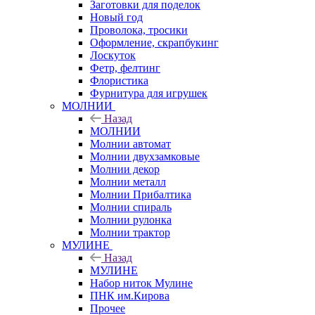
Заготовки для поделок
Новый год
Проволока, тросики
Оформление, скрапбукинг
Лоскуток
Фетр, фелтинг
Флористика
Фурнитура для игрушек
МОЛНИИ
Назад
МОЛНИИ
Молнии автомат
Молнии двухзамковые
Молнии декор
Молнии металл
Молнии Прибалтика
Молнии спираль
Молнии рулонка
Молнии трактор
МУЛИНЕ
Назад
МУЛИНЕ
Набор ниток Мулине
ПНК им.Кирова
Прочее