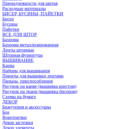
Принадлежности для шитья
Расходные материалы
БИСЕР, БУСИНЫ, ПАЙЕТКИ
Бисер
Бусины
Пайетки
ВСЕ ДЛЯ ШТОР
Бахрома
Бахрома металлизированная
Ленты шторные
Шторная фурнитура
ВЫШИВАНИЕ
Канва
Наборы для вышивания
Принты для вышивки лентами
Пяльцы, приспособления
Рисунок на канве (вышивка крестом)
Рисунок на ткани (вышивка бисером)
Схемы на бумаге
ДЕКОР
Бижутерия и аксессуары
Боа
Воротнички
Декор застежки
Декор элементы