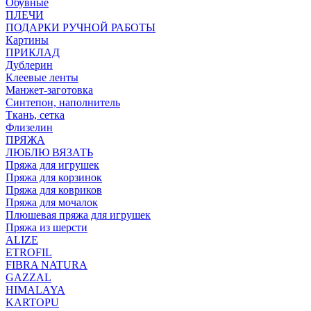
Обувные
ПЛЕЧИ
ПОДАРКИ РУЧНОЙ РАБОТЫ
Картины
ПРИКЛАД
Дублерин
Клеевые ленты
Манжет-заготовка
Синтепон, наполнитель
Ткань, сетка
Флизелин
ПРЯЖА
ЛЮБЛЮ ВЯЗАТЬ
Пряжа для игрушек
Пряжа для корзинок
Пряжа для ковриков
Пряжа для мочалок
Плюшевая пряжа для игрушек
Пряжа из шерсти
ALIZE
ETROFIL
FIBRA NATURA
GAZZAL
HIMALAYA
KARTOPU