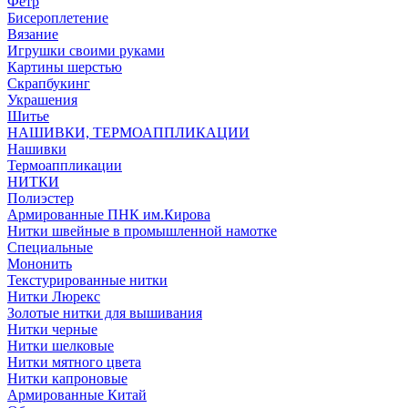
Фетр
Бисероплетение
Вязание
Игрушки своими руками
Картины шерстью
Скрапбукинг
Украшения
Шитье
НАШИВКИ, ТЕРМОАППЛИКАЦИИ
Нашивки
Термоаппликации
НИТКИ
Полиэстер
Армированные ПНК им.Кирова
Нитки швейные в промышленной намотке
Специальные
Мононить
Текстурированные нитки
Нитки Люрекс
Золотые нитки для вышивания
Нитки черные
Нитки шелковые
Нитки мятного цвета
Нитки капроновые
Армированные Китай