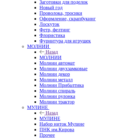
Заготовки для поделок
Новый год
Проволока, тросики
Оформление, скрапбукинг
Лоскуток
Фетр, фелтинг
Флористика
Фурнитура для игрушек
МОЛНИИ
Назад
МОЛНИИ
Молнии автомат
Молнии двухзамковые
Молнии декор
Молнии металл
Молнии Прибалтика
Молнии спираль
Молнии рулонка
Молнии трактор
МУЛИНЕ
Назад
МУЛИНЕ
Набор ниток Мулине
ПНК им.Кирова
Прочее