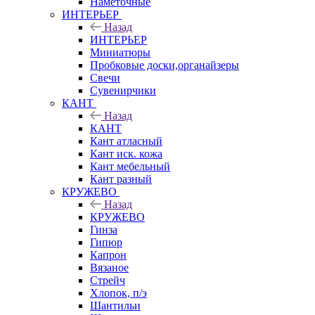
Наметочные
ИНТЕРЬЕР
Назад
ИНТЕРЬЕР
Миниатюры
Пробковые доски,органайзеры
Свечи
Сувенирчики
КАНТ
Назад
КАНТ
Кант атласный
Кант иск. кожа
Кант мебельный
Кант разный
КРУЖЕВО
Назад
КРУЖЕВО
Гинза
Гипюр
Капрон
Вязаное
Стрейч
Хлопок, п/э
Шантильи