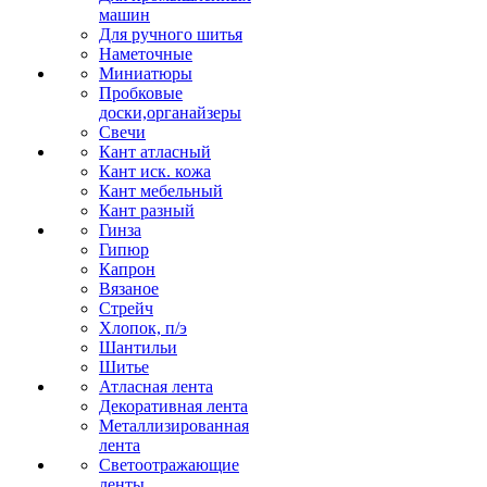
машин
Для ручного шитья
Наметочные
Миниатюры
Пробковые
доски,органайзеры
Свечи
Кант атласный
Кант иск. кожа
Кант мебельный
Кант разный
Гинза
Гипюр
Капрон
Вязаное
Стрейч
Хлопок, п/э
Шантильи
Шитье
Атласная лента
Декоративная лента
Металлизированная
лента
Светоотражающие
ленты