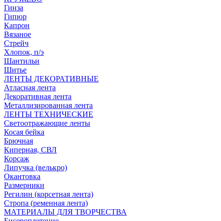
Гинза
Гипюр
Капрон
Вязаное
Стрейч
Хлопок, п/э
Шантильи
Шитье
ЛЕНТЫ ДЕКОРАТИВНЫЕ
Атласная лента
Декоративная лента
Металлизированная лента
ЛЕНТЫ ТЕХНИЧЕСКИЕ
Светоотражающие ленты
Косая бейка
Брючная
Киперная, СВЛ
Корсаж
Липучка (велькро)
Окантовка
Размерники
Регилин (корсетная лента)
Стропа (ременная лента)
МАТЕРИАЛЫ ДЛЯ ТВОРЧЕСТВА
Бисероплетение