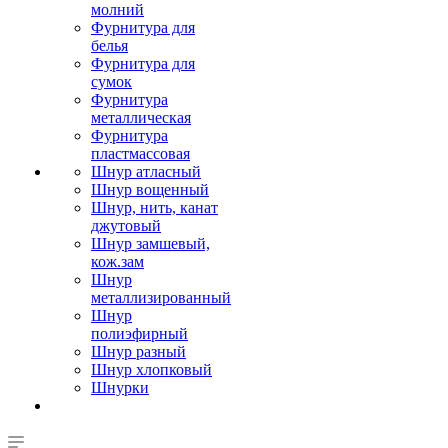
молний
Фурнитура для
белья
Фурнитура для
сумок
Фурнитура
металлическая
Фурнитура
пластмассовая
Шнур атласный
Шнур вощенный
Шнур, нить, канат
джутовый
Шнур замшевый,
кож.зам
Шнур
металлизированный
Шнур
полиэфирный
Шнур разный
Шнур хлопковый
Шнурки