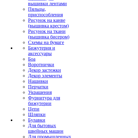
вышивки лентами
Пяльцы,
приспособления
Рисунок на канве
(вышивка крестом)
Рисунок на ткани
(вышивка бисером)
Схемы на бумаге
Бижутерия и
аксессуары
Боа
Воротнички
Декор застежки
Декор элементы
Нашивки
Перчатки
Украшения
Фурнитура для
бижутерии
Цепи
Шляпки
Булавки
Для бытовых
швейных машин
Для промышленных