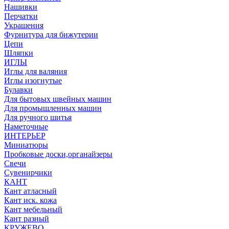
Нашивки
Перчатки
Украшения
Фурнитура для бижутерии
Цепи
Шляпки
ИГЛЫ
Иглы для валяния
Иглы изогнутые
Булавки
Для бытовых швейных машин
Для промышленных машин
Для ручного шитья
Наметочные
ИНТЕРЬЕР
Миниатюры
Пробковые доски,органайзеры
Свечи
Сувенирчики
КАНТ
Кант атласный
Кант иск. кожа
Кант мебельный
Кант разный
КРУЖЕВО