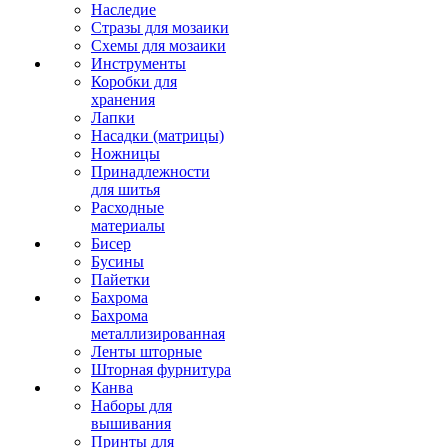
Наследие
Стразы для мозаики
Схемы для мозаики
Инструменты
Коробки для
хранения
Лапки
Насадки (матрицы)
Ножницы
Принадлежности
для шитья
Расходные
материалы
Бисер
Бусины
Пайетки
Бахрома
Бахрома
металлизированная
Ленты шторные
Шторная фурнитура
Канва
Наборы для
вышивания
Принты для