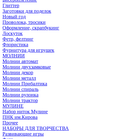
Глиттер
Заготовки для поделок
Новый год
Проволока, тросики
Оформление, скрапбукинг
Лоскуток
Фетр, фелтинг
Флористика
Фурнитура для игрушек
МОЛНИИ
Молнии автомат
Молнии двухзамковые
Молнии декор
Молнии металл
Молнии Прибалтика
Молнии спираль
Молнии рулонка
Молнии трактор
МУЛИНЕ
Набор ниток Мулине
ПНК им.Кирова
Прочее
НАБОРЫ ДЛЯ ТВОРЧЕСТВА
Развивающие игры