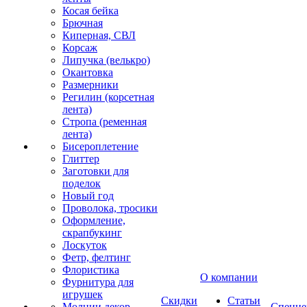
Косая бейка
Брючная
Киперная, СВЛ
Корсаж
Липучка (велькро)
Окантовка
Размерники
Регилин (корсетная
лента)
Стропа (ременная
лента)
Бисероплетение
Глиттер
Заготовки для
поделок
Новый год
Проволока, тросики
Оформление,
скрапбукинг
Лоскуток
Фетр, фелтинг
Флористика
О компании
Фурнитура для
игрушек
Скидки
Статьи
Молнии декор
Спецце