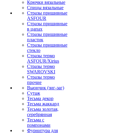
Крючки вязальные
Спицы вязальные
Стразы пришивные
ASFOUR
Стразы пришивные
в цапах
Стразы пришивные
пластик
Стразы пришивные
стекло
Стразы термо
ASFOUR/Xirius
Стразы термо
SWAROVSKI
Стразы термо
прочие
Вьюнчик (зиг-заг)
Сутаж
Тесьма декор
Тесьма жаккард
Тесьма золотая,
серебрянная
Тесьма с
помпонами
Фурнитура для