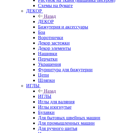
Рисунок на ткани (вышивка бисером)
Схемы на бумаге
ДЕКОР
Назад
ДЕКОР
Бижутерия и аксессуары
Боа
Воротнички
Декор застежки
Декор элементы
Нашивки
Перчатки
Украшения
Фурнитура для бижутерии
Цепи
Шляпки
ИГЛЫ
Назад
ИГЛЫ
Иглы для валяния
Иглы изогнутые
Булавки
Для бытовых швейных машин
Для промышленных машин
Для ручного шитья