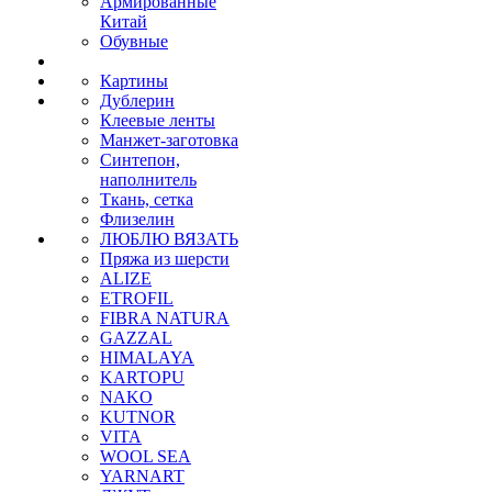
Армированные
Китай
Обувные
Картины
Дублерин
Клеевые ленты
Манжет-заготовка
Синтепон,
наполнитель
Ткань, сетка
Флизелин
ЛЮБЛЮ ВЯЗАТЬ
Пряжа из шерсти
ALIZE
ETROFIL
FIBRA NATURA
GAZZAL
HIMALAYA
KARTOPU
NAKO
KUTNOR
VITA
WOOL SEA
YARNART