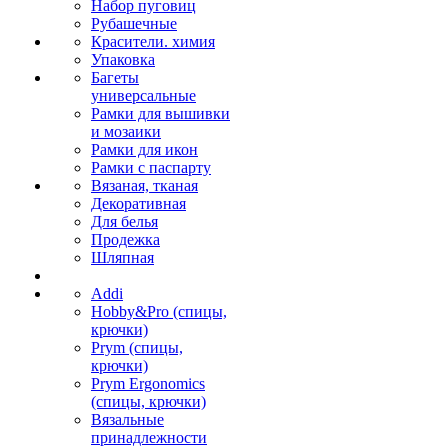
Набор пуговиц
Рубашечные
Красители. химия
Упаковка
Багеты
универсальные
Рамки для вышивки
и мозаики
Рамки для икон
Рамки с паспарту
Вязаная, тканая
Декоративная
Для белья
Продежка
Шляпная
Addi
Hobby&Pro (спицы,
крючки)
Prym (спицы,
крючки)
Prym Ergonomics
(спицы, крючки)
Вязальные
принадлежности