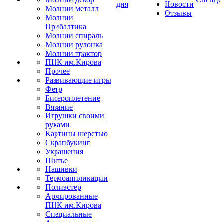
дня
Новости
Молнии металл
Отзывы
Молнии
Прибалтика
Молнии спираль
Молнии рулонка
Молнии трактор
ПНК им.Кирова
Прочее
Развивающие игры
Фетр
Бисероплетение
Вязание
Игрушки своими
руками
Картины шерстью
Скрапбукинг
Украшения
Шитье
Нашивки
Термоаппликации
Полиэстер
Армированные
ПНК им.Кирова
Специальные