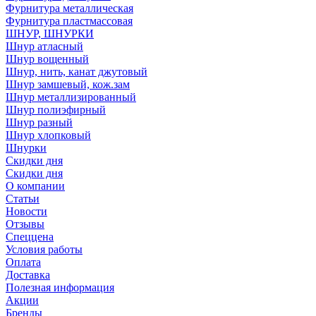
Фурнитура металлическая
Фурнитура пластмассовая
ШНУР, ШНУРКИ
Шнур атласный
Шнур вощенный
Шнур, нить, канат джутовый
Шнур замшевый, кож.зам
Шнур металлизированный
Шнур полиэфирный
Шнур разный
Шнур хлопковый
Шнурки
Скидки дня
Скидки дня
О компании
Статьи
Новости
Отзывы
Спеццена
Условия работы
Оплата
Доставка
Полезная информация
Акции
Бренды