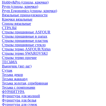
Hobby&Pro (спицы, крючки)
Prym (спицы, крючки)
Prym Ergonomics (спицы, крючки)
Вязальные принадлежности
Крючки вязальные
Спицы вязальные
СТРАЗЫ
Стразы пришивные ASFOUR
Стразы пришивные в цапах
Стразы пришивные пластик
Стразы пришивные стекло
Стразы термо ASFOUR/Xirius
Стразы термо SWAROVSKI
Стразы термо прочие
ТЕСЬМА
Вьюнчик (зиг-заг)
Сутаж
Тесьма декор
Тесьма жаккард
Тесьма золотая, серебрянная
Тесьма с помпонами
ФУРНИТУРА
Фурнитура для молний
Фурнитура для белья
Фурнитура для сумок