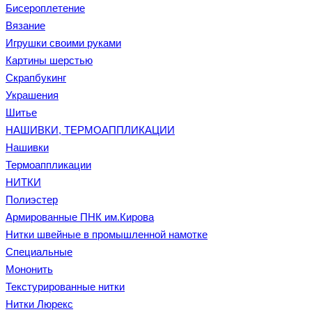
Бисероплетение
Вязание
Игрушки своими руками
Картины шерстью
Скрапбукинг
Украшения
Шитье
НАШИВКИ, ТЕРМОАППЛИКАЦИИ
Нашивки
Термоаппликации
НИТКИ
Полиэстер
Армированные ПНК им.Кирова
Нитки швейные в промышленной намотке
Специальные
Мононить
Текстурированные нитки
Нитки Люрекс