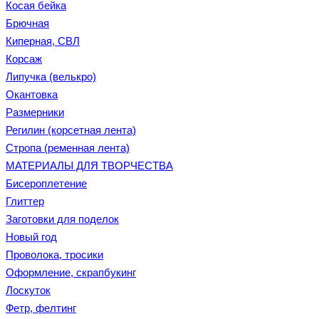
Косая бейка
Брючная
Киперная, СВЛ
Корсаж
Липучка (велькро)
Окантовка
Размерники
Регилин (корсетная лента)
Стропа (ременная лента)
МАТЕРИАЛЫ ДЛЯ ТВОРЧЕСТВА
Бисероплетение
Глиттер
Заготовки для поделок
Новый год
Проволока, тросики
Оформление, скрапбукинг
Лоскуток
Фетр, фелтинг