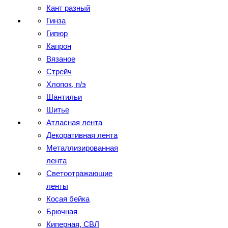
Кант разный
Гинза
Гипюр
Капрон
Вязаное
Стрейч
Хлопок, п/э
Шантильи
Шитье
Атласная лента
Декоративная лента
Металлизированная
лента
Светоотражающие
ленты
Косая бейка
Брючная
Киперная, СВЛ