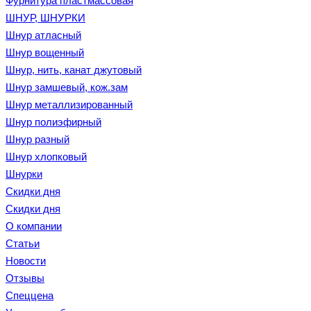
Фурнитура пластмассовая
ШНУР, ШНУРКИ
Шнур атласный
Шнур вощенный
Шнур, нить, канат джутовый
Шнур замшевый, кож.зам
Шнур металлизированный
Шнур полиэфирный
Шнур разный
Шнур хлопковый
Шнурки
Скидки дня
Скидки дня
О компании
Статьи
Новости
Отзывы
Спеццена