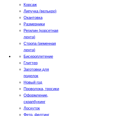
Корсаж
Липучка (велькро)
Окантовка
Размерники
Регилин (корсетная
лента)
Стропа (ременная
лента)
Бисероплетение
Глиттер
Заготовки для
поделок
Новый год
Проволока, тросики
Оформление,
скрапбукинг
Лоскуток
Фетр, фелтинг