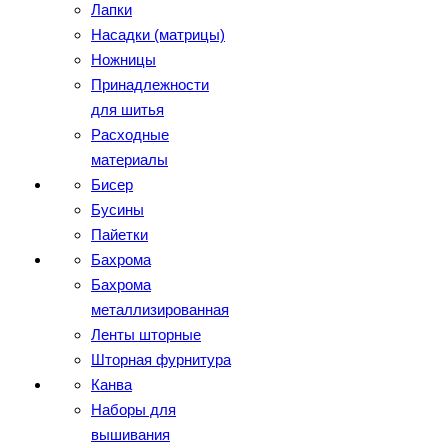
Лапки
Насадки (матрицы)
Ножницы
Принадлежности
для шитья
Расходные
материалы
Бисер
Бусины
Пайетки
Бахрома
Бахрома
металлизированная
Ленты шторные
Шторная фурнитура
Канва
Наборы для
вышивания