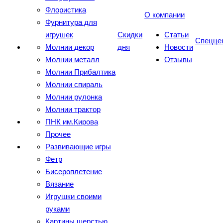
Флористика
О компании
Фурнитура для
игрушек
Скидки
Статьи
Спецце
Молнии декор
дня
Новости
Молнии металл
Отзывы
Молнии Прибалтика
Молнии спираль
Молнии рулонка
Молнии трактор
ПНК им.Кирова
Прочее
Развивающие игры
Фетр
Бисероплетение
Вязание
Игрушки своими
руками
Картины шерстью