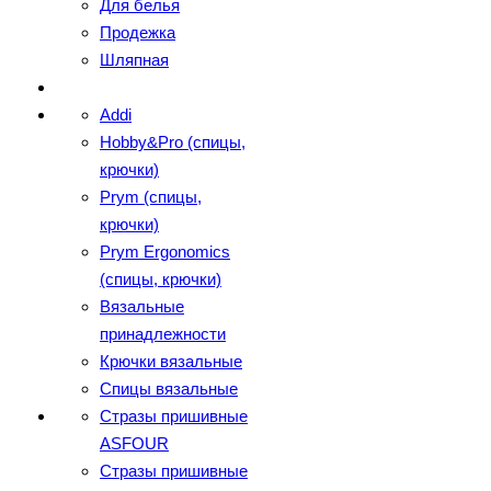
Для белья
Продежка
Шляпная
Addi
Hobby&Pro (спицы,
крючки)
Prym (спицы,
крючки)
Prym Ergonomics
(спицы, крючки)
Вязальные
принадлежности
Крючки вязальные
Спицы вязальные
Стразы пришивные
ASFOUR
Стразы пришивные