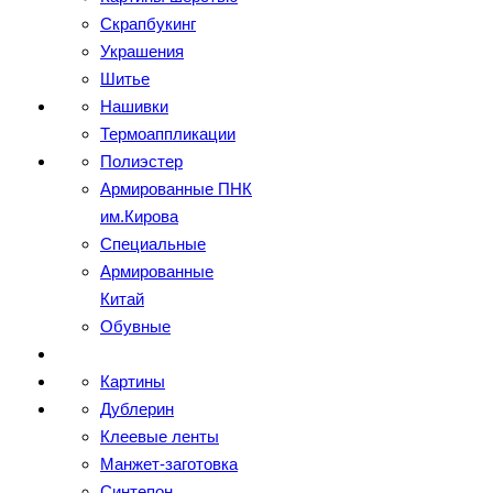
Скрапбукинг
Украшения
Шитье
Нашивки
Термоаппликации
Полиэстер
Армированные ПНК
им.Кирова
Специальные
Армированные
Китай
Обувные
Картины
Дублерин
Клеевые ленты
Манжет-заготовка
Синтепон,