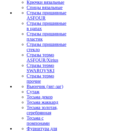
Крючки вязальные
Спицы вязальные
Стразы пришивные
ASFOUR
Стразы пришивные
в цапах
Стразы пришивные
пластик
Стразы пришивные
стекло
Стразы термо
ASFOUR/Xirius
Стразы термо
SWAROVSKI
Стразы термо
прочие
Вьюнчик (зиг-заг)
Сутаж
Тесьма декор
Тесьма жаккард
Тесьма золотая,
серебрянная
Тесьма с
помпонами
Фурнитура для