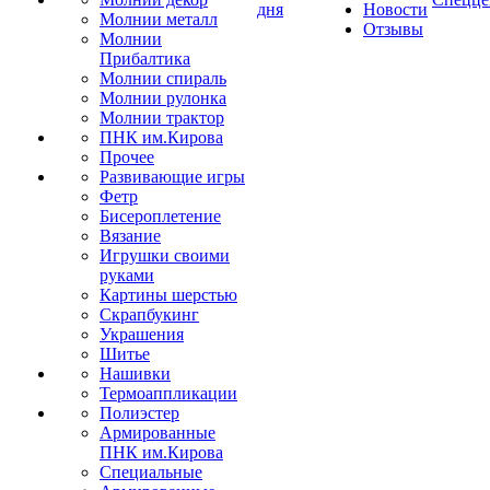
дня
Новости
Молнии металл
Отзывы
Молнии
Прибалтика
Молнии спираль
Молнии рулонка
Молнии трактор
ПНК им.Кирова
Прочее
Развивающие игры
Фетр
Бисероплетение
Вязание
Игрушки своими
руками
Картины шерстью
Скрапбукинг
Украшения
Шитье
Нашивки
Термоаппликации
Полиэстер
Армированные
ПНК им.Кирова
Специальные