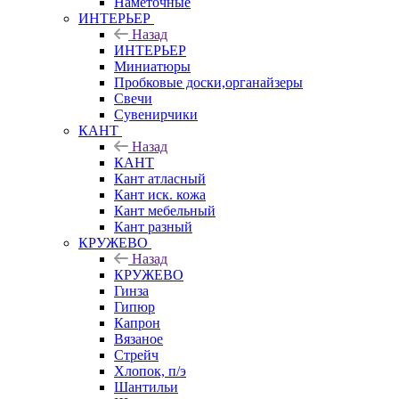
Наметочные
ИНТЕРЬЕР
Назад
ИНТЕРЬЕР
Миниатюры
Пробковые доски,органайзеры
Свечи
Сувенирчики
КАНТ
Назад
КАНТ
Кант атласный
Кант иск. кожа
Кант мебельный
Кант разный
КРУЖЕВО
Назад
КРУЖЕВО
Гинза
Гипюр
Капрон
Вязаное
Стрейч
Хлопок, п/э
Шантильи