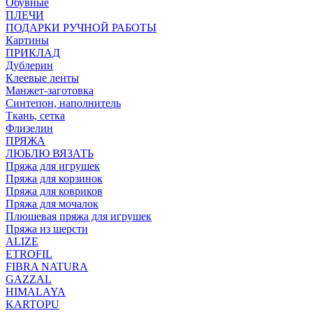
Обувные
ПЛЕЧИ
ПОДАРКИ РУЧНОЙ РАБОТЫ
Картины
ПРИКЛАД
Дублерин
Клеевые ленты
Манжет-заготовка
Синтепон, наполнитель
Ткань, сетка
Флизелин
ПРЯЖА
ЛЮБЛЮ ВЯЗАТЬ
Пряжа для игрушек
Пряжа для корзинок
Пряжа для ковриков
Пряжа для мочалок
Плюшевая пряжа для игрушек
Пряжа из шерсти
ALIZE
ETROFIL
FIBRA NATURA
GAZZAL
HIMALAYA
KARTOPU