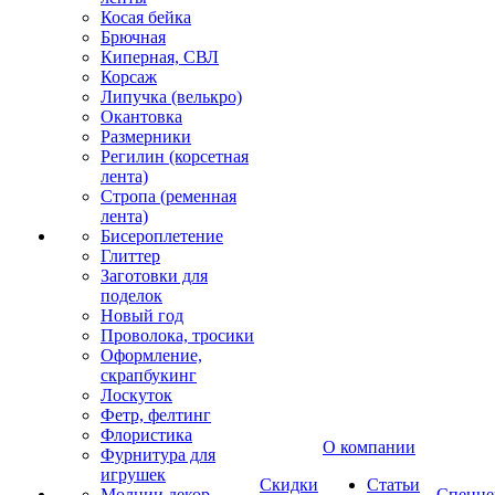
Косая бейка
Брючная
Киперная, СВЛ
Корсаж
Липучка (велькро)
Окантовка
Размерники
Регилин (корсетная
лента)
Стропа (ременная
лента)
Бисероплетение
Глиттер
Заготовки для
поделок
Новый год
Проволока, тросики
Оформление,
скрапбукинг
Лоскуток
Фетр, фелтинг
Флористика
О компании
Фурнитура для
игрушек
Скидки
Статьи
Молнии декор
Спецце