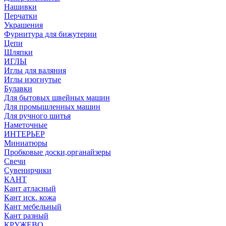
Нашивки
Перчатки
Украшения
Фурнитура для бижутерии
Цепи
Шляпки
ИГЛЫ
Иглы для валяния
Иглы изогнутые
Булавки
Для бытовых швейных машин
Для промышленных машин
Для ручного шитья
Наметочные
ИНТЕРЬЕР
Миниатюры
Пробковые доски,органайзеры
Свечи
Сувенирчики
КАНТ
Кант атласный
Кант иск. кожа
Кант мебельный
Кант разный
КРУЖЕВО