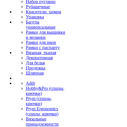
Набор пуговиц
Рубашечные
Красители. химия
Упаковка
Багеты
универсальные
Рамки для вышивки
и мозаики
Рамки для икон
Рамки с паспарту
Вязаная, тканая
Декоративная
Для белья
Продежка
Шляпная
Addi
Hobby&Pro (спицы,
крючки)
Prym (спицы,
крючки)
Prym Ergonomics
(спицы, крючки)
Вязальные
принадлежности