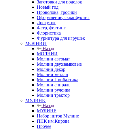
Заготовки для поделок
Новый год
Проволока, тросики
Оформление, скрапбукинг
Лоскуток
Фетр, фелтинг
Флористика
Фурнитура для игрушек
МОЛНИИ
Назад
МОЛНИИ
Молнии автомат
Молнии двухзамковые
Молнии декор
Молнии металл
Молнии Прибалтика
Молнии спираль
Молнии рулонка
Молнии трактор
МУЛИНЕ
Назад
МУЛИНЕ
Набор ниток Мулине
ПНК им.Кирова
Прочее