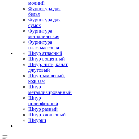
молний
Фурнитура для
белья
Фурнитура для
сумок
Фурнитура
металлическая
Фурнитура
пластмассовая
Шнур атласный
Шнур вощенный
Шнур, нить, канат
джутовый
Шнур замшевый,
кож.зам
Шнур
металлизированный
Шнур
полиэфирный
Шнур разный
Шнур хлопковый
Шнурки