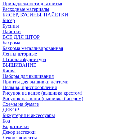
Принадлежности для шитья
Расходные материалы
БИСЕР, БУСИНЫ, ПАЙЕТКИ
Бисер
Бусины
Пайетки
ВСЕ ДЛЯ ШТОР
Бахрома
Бахрома металлизированная
Ленты шторные
Шторная фурнитура
ВЫШИВАНИЕ
Канва
Наборы для вышивания
Принты для вышивки лентами
Пяльцы, приспособления
Рисунок на канве (вышивка крестом)
Рисунок на ткани (вышивка бисером)
Схемы на бумаге
ДЕКОР
Бижутерия и аксессуары
Боа
Воротнички
Декор застежки
Декор элементы