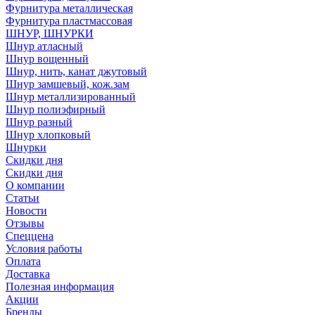
Фурнитура металлическая
Фурнитура пластмассовая
ШНУР, ШНУРКИ
Шнур атласный
Шнур вощенный
Шнур, нить, канат джутовый
Шнур замшевый, кож.зам
Шнур металлизированный
Шнур полиэфирный
Шнур разный
Шнур хлопковый
Шнурки
Скидки дня
Скидки дня
О компании
Статьи
Новости
Отзывы
Спеццена
Условия работы
Оплата
Доставка
Полезная информация
Акции
Бренды