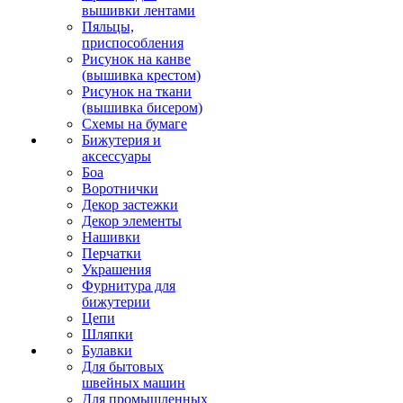
вышивки лентами
Пяльцы,
приспособления
Рисунок на канве
(вышивка крестом)
Рисунок на ткани
(вышивка бисером)
Схемы на бумаге
Бижутерия и
аксессуары
Боа
Воротнички
Декор застежки
Декор элементы
Нашивки
Перчатки
Украшения
Фурнитура для
бижутерии
Цепи
Шляпки
Булавки
Для бытовых
швейных машин
Для промышленных