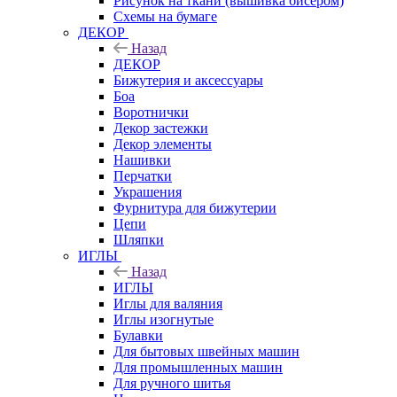
Рисунок на ткани (вышивка бисером)
Схемы на бумаге
ДЕКОР
Назад
ДЕКОР
Бижутерия и аксессуары
Боа
Воротнички
Декор застежки
Декор элементы
Нашивки
Перчатки
Украшения
Фурнитура для бижутерии
Цепи
Шляпки
ИГЛЫ
Назад
ИГЛЫ
Иглы для валяния
Иглы изогнутые
Булавки
Для бытовых швейных машин
Для промышленных машин
Для ручного шитья