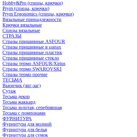
Hobby&Pro (спицы, крючки)
Prym (спицы, крючки)
Prym Ergonomics (спицы, крючки)
Вязальные принадлежности
Крючки вязальные
Спицы вязальные
СТРАЗЫ
Стразы пришивные ASFOUR
Стразы пришивные в цапах
Стразы пришивные пластик
Стразы пришивные стекло
Стразы термо ASFOUR/Xirius
Стразы термо SWAROVSKI
Стразы термо прочие
ТЕСЬМА
Вьюнчик (зиг-заг)
Сутаж
Тесьма декор
Тесьма жаккард
Тесьма золотая, серебрянная
Тесьма с помпонами
ФУРНИТУРА
Фурнитура для молний
Фурнитура для белья
Фурнитура для сумок