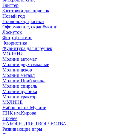
Глиттер
Заготовки для поделок
Новый год
Проволока, тросики
Оформление, скрапбукинг
Лоскуток
Фетр, фелтинг
Флористика
Фурнитура для игрушек
МОЛНИИ
Молнии автомат
Молнии двухзамковые
Молнии декор
Молнии металл
Молнии Прибалтика
Молнии спираль
Молнии рулонка
Молнии трактор
МУЛИНЕ
Набор ниток Мулине
ПНК им.Кирова
Прочее
НАБОРЫ ДЛЯ ТВОРЧЕСТВА
Развивающие игры