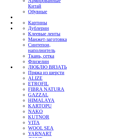
Армированные
Китай
Обувные
Картины
Дублерин
Клеевые ленты
Манжет-заготовка
Синтепон,
наполнитель
Ткань, сетка
Флизелин
ЛЮБЛЮ ВЯЗАТЬ
Пряжа из шерсти
ALIZE
ETROFIL
FIBRA NATURA
GAZZAL
HIMALAYA
KARTOPU
NAKO
KUTNOR
VITA
WOOL SEA
YARNART