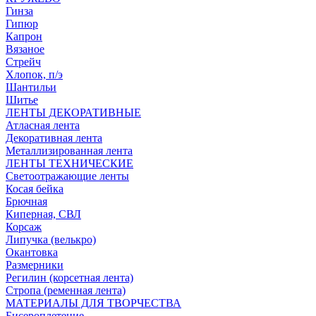
Гинза
Гипюр
Капрон
Вязаное
Стрейч
Хлопок, п/э
Шантильи
Шитье
ЛЕНТЫ ДЕКОРАТИВНЫЕ
Атласная лента
Декоративная лента
Металлизированная лента
ЛЕНТЫ ТЕХНИЧЕСКИЕ
Светоотражающие ленты
Косая бейка
Брючная
Киперная, СВЛ
Корсаж
Липучка (велькро)
Окантовка
Размерники
Регилин (корсетная лента)
Стропа (ременная лента)
МАТЕРИАЛЫ ДЛЯ ТВОРЧЕСТВА
Бисероплетение