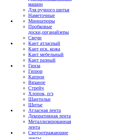
машин
Для ручного шитья
Наметочные
Миниатюры
Пробковые
доски,органайзеры
Свечи
Кант атласный
Кант иск. кожа
Кант мебельный
Кант разный
Гинза
Гипюр
Капрон
Вязаное
Стрейч
Хлопок, п/э
Шантильи
Шитье
Атласная лента
Декоративная лента
Металлизированная
лента
Светоотражающие
ленты