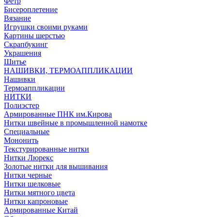
Фетр
Бисероплетение
Вязание
Игрушки своими руками
Картины шерстью
Скрапбукинг
Украшения
Шитье
НАШИВКИ, ТЕРМОАППЛИКАЦИИ
Нашивки
Термоаппликации
НИТКИ
Полиэстер
Армированные ПНК им.Кирова
Нитки швейные в промышленной намотке
Специальные
Мононить
Текстурированные нитки
Нитки Люрекс
Золотые нитки для вышивания
Нитки черные
Нитки шелковые
Нитки мятного цвета
Нитки капроновые
Армированные Китай