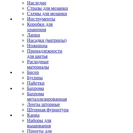
Наследие
Стразы для мозаики
Схемы для мозаики
Инструменты
Коробки для
хранения
Лапки
Насадки (матрицы)
Ножницы
Принадлежности
для шитья
Расходные
материалы
Бисер
Бусины
Пайетки
Бахрома
Бахрома
металлизированная
Ленты шторные
Шторная фурнитура
Канва
Наборы для
вышивания
Принты для