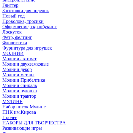
Глиттер
Заготовки для поделок
Новый год
Проволока, тросики
Оформление, скрапбукинг
Лоскуток
Фетр, фелтинг
Флористика
Фурнитура для игрушек
МОЛНИИ
Молнии автомат
Молнии двухзамковые
Молнии декор
Молнии металл
Молнии Прибалтика
Молнии спираль
Молнии рулонка
Молнии трактор
МУЛИНЕ
Набор ниток Мулине
ПНК им.Кирова
Прочее
НАБОРЫ ДЛЯ ТВОРЧЕСТВА
Развивающие игры