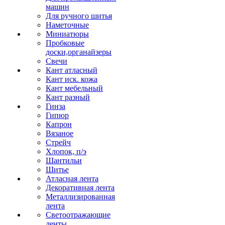
машин
Для ручного шитья
Наметочные
Миниатюры
Пробковые
доски,органайзеры
Свечи
Кант атласный
Кант иск. кожа
Кант мебельный
Кант разный
Гинза
Гипюр
Капрон
Вязаное
Стрейч
Хлопок, п/э
Шантильи
Шитье
Атласная лента
Декоративная лента
Металлизированная
лента
Светоотражающие
ленты