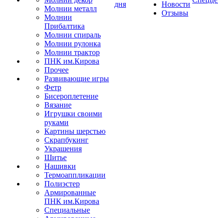
дня
Новости
Молнии металл
Отзывы
Молнии
Прибалтика
Молнии спираль
Молнии рулонка
Молнии трактор
ПНК им.Кирова
Прочее
Развивающие игры
Фетр
Бисероплетение
Вязание
Игрушки своими
руками
Картины шерстью
Скрапбукинг
Украшения
Шитье
Нашивки
Термоаппликации
Полиэстер
Армированные
ПНК им.Кирова
Специальные