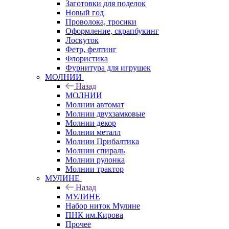
Заготовки для поделок
Новый год
Проволока, тросики
Оформление, скрапбукинг
Лоскуток
Фетр, фелтинг
Флористика
Фурнитура для игрушек
МОЛНИИ
Назад
МОЛНИИ
Молнии автомат
Молнии двухзамковые
Молнии декор
Молнии металл
Молнии Прибалтика
Молнии спираль
Молнии рулонка
Молнии трактор
МУЛИНЕ
Назад
МУЛИНЕ
Набор ниток Мулине
ПНК им.Кирова
Прочее