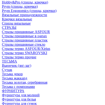
Hobby&Pro (спицы, крючки)
Prym (спицы, крючки)
Prym Ergonomics (спицы, крючки)
Вязальные принадлежности
Крючки вязальные
Спицы вязальные
СТРАЗЫ
Стразы пришивные ASFOUR
Стразы пришивные в цапах
Стразы пришивные пластик
Стразы пришивные стекло
Стразы термо ASFOUR/Xirius
Стразы термо SWAROVSKI
Стразы термо прочие
ТЕСЬМА
Вьюнчик (зиг-заг)
Сутаж
Тесьма декор
Тесьма жаккард
Тесьма золотая, серебрянная
Тесьма с помпонами
ФУРНИТУРА
Фурнитура для молний
Фурнитура для белья
Фурнитура для сумок