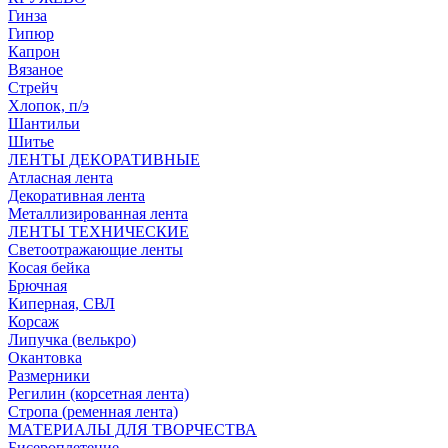
Гинза
Гипюр
Капрон
Вязаное
Стрейч
Хлопок, п/э
Шантильи
Шитье
ЛЕНТЫ ДЕКОРАТИВНЫЕ
Атласная лента
Декоративная лента
Металлизированная лента
ЛЕНТЫ ТЕХНИЧЕСКИЕ
Светоотражающие ленты
Косая бейка
Брючная
Киперная, СВЛ
Корсаж
Липучка (велькро)
Окантовка
Размерники
Регилин (корсетная лента)
Стропа (ременная лента)
МАТЕРИАЛЫ ДЛЯ ТВОРЧЕСТВА
Бисероплетение