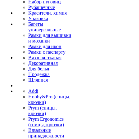
Набор пуговиц
Рубашечные
Красители. химия
Упаковка
Багеты
универсальные
Рамки для вышивки
и мозаики
Рамки для икон
Рамки с паспарту
Вязаная, тканая
Декоративная
Для белья
Продежка
Шляпная
Addi
Hobby&Pro (спицы,
крючки)
Prym (спицы,
крючки)
Prym Ergonomics
(спицы, крючки)
Вязальные
принадлежности