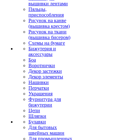
вышивки лентами
Пяльцы,
приспособления
Рисунок на канве
(вышивка крестом)
Рисунок на ткани
(вышивка бисером)
Схемы на бумаге
Бижутерия и
аксессуары
Боа
Воротнички
Декор застежки
Декор элементы
Нашивки
Перчатки
Украшения
Фурнитура для
бижутерии
Цепи
Шляпки
Булавки
Для бытовых
швейных машин
Для промышленных