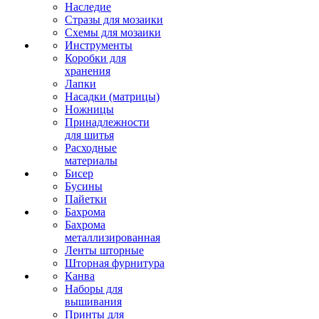
Наследие
Стразы для мозаики
Схемы для мозаики
Инструменты
Коробки для
хранения
Лапки
Насадки (матрицы)
Ножницы
Принадлежности
для шитья
Расходные
материалы
Бисер
Бусины
Пайетки
Бахрома
Бахрома
металлизированная
Ленты шторные
Шторная фурнитура
Канва
Наборы для
вышивания
Принты для