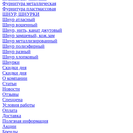
Фурнитура металлическая
Фурнитура пластмассовая
ШНУР, ШНУРКИ
Шнур атласный
Шнур вощенный
Шнур, нить, канат джутовый
Шнур замшевый, кож.зам
Шнур металлизированный
Шнур полиэфирный
Шнур разный
Шнур хлопковый
Шнурки
Скидки дня
Скидки дня
О компании
Статьи
Новости
Отзывы
Спеццена
Условия работы
Оплата
Доставка
Полезная информация
Акции
Бренды