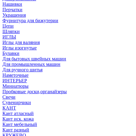
Нашивки
Перчатки
Украшения
Фурнитура для бижутерии
Цепи
Шляпки
ИГЛЫ
Иглы для валяния
Иглы изогнутые
Булавки
Для бытовых швейных машин
Для промышленных машин
Для ручного шитья
Наметочные
ИНТЕРЬЕР
Миниатюры
Пробковые доски,органайзеры
Свечи
Сувенирчики
КАНТ
Кант атласный
Кант иск. кожа
Кант мебельный
Кант разный
КРУЖЕВО