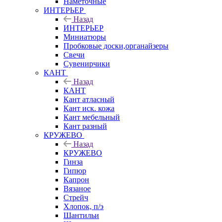
Наметочные
ИНТЕРЬЕР
Назад
ИНТЕРЬЕР
Миниатюры
Пробковые доски,органайзеры
Свечи
Сувенирчики
КАНТ
Назад
КАНТ
Кант атласный
Кант иск. кожа
Кант мебельный
Кант разный
КРУЖЕВО
Назад
КРУЖЕВО
Гинза
Гипюр
Капрон
Вязаное
Стрейч
Хлопок, п/э
Шантильи