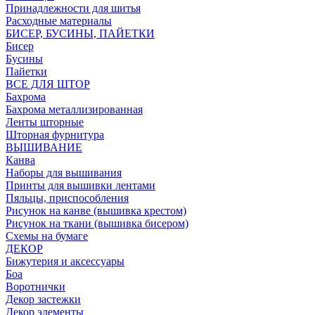
Принадлежности для шитья
Расходные материалы
БИСЕР, БУСИНЫ, ПАЙЕТКИ
Бисер
Бусины
Пайетки
ВСЕ ДЛЯ ШТОР
Бахрома
Бахрома металлизированная
Ленты шторные
Шторная фурнитура
ВЫШИВАНИЕ
Канва
Наборы для вышивания
Принты для вышивки лентами
Пяльцы, приспособления
Рисунок на канве (вышивка крестом)
Рисунок на ткани (вышивка бисером)
Схемы на бумаге
ДЕКОР
Бижутерия и аксессуары
Боа
Воротнички
Декор застежки
Декор элементы