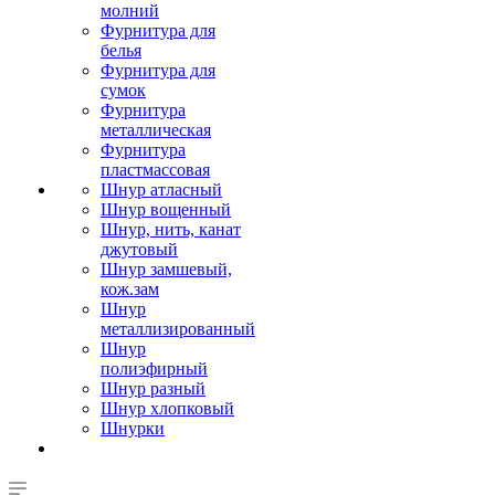
молний
Фурнитура для
белья
Фурнитура для
сумок
Фурнитура
металлическая
Фурнитура
пластмассовая
Шнур атласный
Шнур вощенный
Шнур, нить, канат
джутовый
Шнур замшевый,
кож.зам
Шнур
металлизированный
Шнур
полиэфирный
Шнур разный
Шнур хлопковый
Шнурки