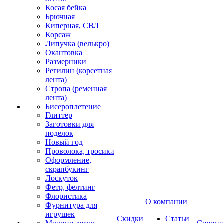
Косая бейка
Брючная
Киперная, СВЛ
Корсаж
Липучка (велькро)
Окантовка
Размерники
Регилин (корсетная
лента)
Стропа (ременная
лента)
Бисероплетение
Глиттер
Заготовки для
поделок
Новый год
Проволока, тросики
Оформление,
скрапбукинг
Лоскуток
Фетр, фелтинг
Флористика
О компании
Фурнитура для
игрушек
Скидки
Статьи
Молнии декор
Спецце