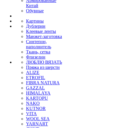
Армированные
Китай
Обувные
Картины
Дублерин
Клеевые ленты
Манжет-заготовка
Синтепон,
наполнитель
Ткань, сетка
Флизелин
ЛЮБЛЮ ВЯЗАТЬ
Пряжа из шерсти
ALIZE
ETROFIL
FIBRA NATURA
GAZZAL
HIMALAYA
KARTOPU
NAKO
KUTNOR
VITA
WOOL SEA
YARNART