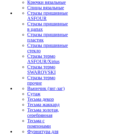
Крючки вязальные
Спицы вязальные
Стразы пришивные
ASFOUR
Стразы пришивные
в цапах
Стразы пришивные
пластик
Стразы пришивные
стекло
Стразы термо
ASFOUR/Xirius
Стразы термо
SWAROVSKI
Стразы термо
прочие
Вьюнчик (зиг-заг)
Сутаж
Тесьма декор
Тесьма жаккард
Тесьма золотая,
серебрянная
Тесьма с
помпонами
Фурнитура для