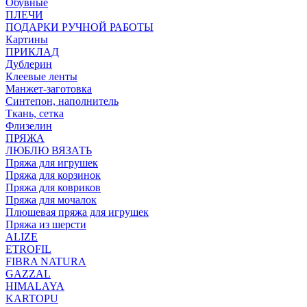
Обувные
ПЛЕЧИ
ПОДАРКИ РУЧНОЙ РАБОТЫ
Картины
ПРИКЛАД
Дублерин
Клеевые ленты
Манжет-заготовка
Синтепон, наполнитель
Ткань, сетка
Флизелин
ПРЯЖА
ЛЮБЛЮ ВЯЗАТЬ
Пряжа для игрушек
Пряжа для корзинок
Пряжа для ковриков
Пряжа для мочалок
Плюшевая пряжа для игрушек
Пряжа из шерсти
ALIZE
ETROFIL
FIBRA NATURA
GAZZAL
HIMALAYA
KARTOPU