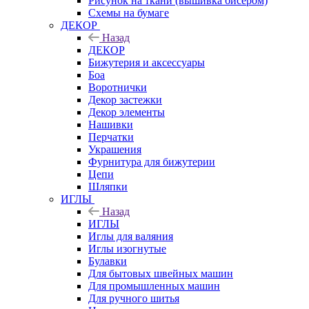
Рисунок на ткани (вышивка бисером)
Схемы на бумаге
ДЕКОР
Назад
ДЕКОР
Бижутерия и аксессуары
Боа
Воротнички
Декор застежки
Декор элементы
Нашивки
Перчатки
Украшения
Фурнитура для бижутерии
Цепи
Шляпки
ИГЛЫ
Назад
ИГЛЫ
Иглы для валяния
Иглы изогнутые
Булавки
Для бытовых швейных машин
Для промышленных машин
Для ручного шитья