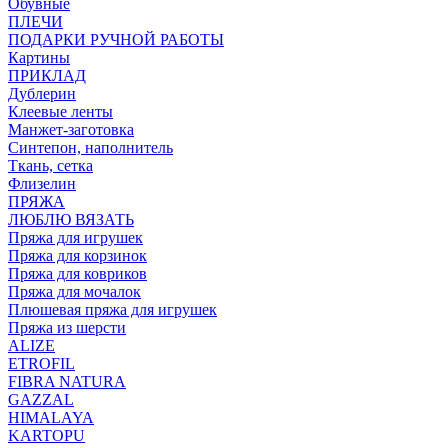
Обувные
ПЛЕЧИ
ПОДАРКИ РУЧНОЙ РАБОТЫ
Картины
ПРИКЛАД
Дублерин
Клеевые ленты
Манжет-заготовка
Синтепон, наполнитель
Ткань, сетка
Флизелин
ПРЯЖА
ЛЮБЛЮ ВЯЗАТЬ
Пряжа для игрушек
Пряжа для корзинок
Пряжа для ковриков
Пряжа для мочалок
Плюшевая пряжа для игрушек
Пряжа из шерсти
ALIZE
ETROFIL
FIBRA NATURA
GAZZAL
HIMALAYA
KARTOPU