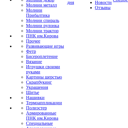
дня
Новости
Молнии металл
Отзывы
Молнии
Прибалтика
Молнии спираль
Молнии рулонка
Молнии трактор
ПНК им.Кирова
Прочее
Развивающие игры
Фетр
Бисероплетение
Вязание
Игрушки своими
руками
Картины шерстью
Скрапбукинг
Украшения
Шитье
Нашивки
Термоаппликации
Полиэстер
Армированные
ПНК им.Кирова
Специальные