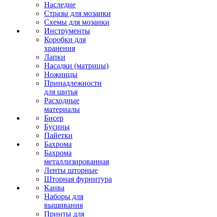
Наследие
Стразы для мозаики
Схемы для мозаики
Инструменты
Коробки для
хранения
Лапки
Насадки (матрицы)
Ножницы
Принадлежности
для шитья
Расходные
материалы
Бисер
Бусины
Пайетки
Бахрома
Бахрома
металлизированная
Ленты шторные
Шторная фурнитура
Канва
Наборы для
вышивания
Принты для