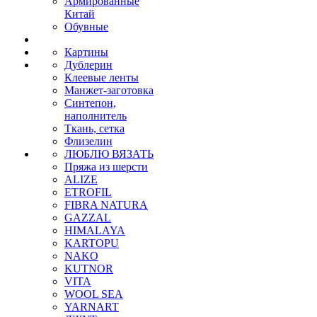
Армированные
Китай
Обувные
Картины
Дублерин
Клеевые ленты
Манжет-заготовка
Синтепон,
наполнитель
Ткань, сетка
Флизелин
ЛЮБЛЮ ВЯЗАТЬ
Пряжа из шерсти
ALIZE
ETROFIL
FIBRA NATURA
GAZZAL
HIMALAYA
KARTOPU
NAKO
KUTNOR
VITA
WOOL SEA
YARNART