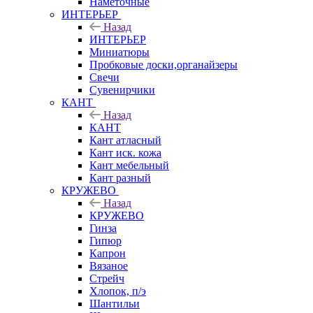
Наметочные
ИНТЕРЬЕР
Назад
ИНТЕРЬЕР
Миниатюры
Пробковые доски,органайзеры
Свечи
Сувенирчики
КАНТ
Назад
КАНТ
Кант атласный
Кант иск. кожа
Кант мебельный
Кант разный
КРУЖЕВО
Назад
КРУЖЕВО
Гинза
Гипюр
Капрон
Вязаное
Стрейч
Хлопок, п/э
Шантильи