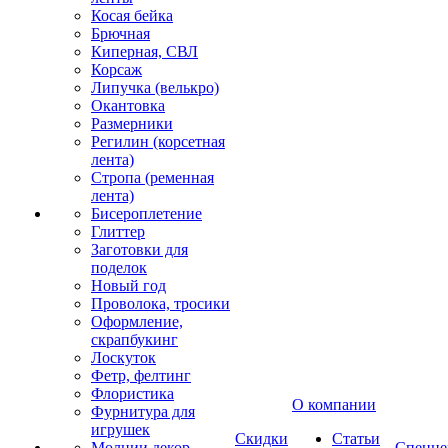
Косая бейка
Брючная
Киперная, СВЛ
Корсаж
Липучка (велькро)
Окантовка
Размерники
Регилин (корсетная
лента)
Стропа (ременная
лента)
Бисероплетение
Глиттер
Заготовки для
поделок
Новый год
Проволока, тросики
Оформление,
скрапбукинг
Лоскуток
Фетр, фелтинг
Флористика
О компании
Фурнитура для
игрушек
Скидки
Статьи
Молнии декор
Спецце