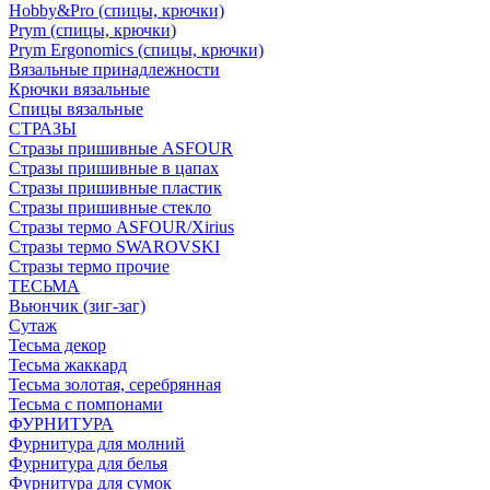
Hobby&Pro (спицы, крючки)
Prym (спицы, крючки)
Prym Ergonomics (спицы, крючки)
Вязальные принадлежности
Крючки вязальные
Спицы вязальные
СТРАЗЫ
Стразы пришивные ASFOUR
Стразы пришивные в цапах
Стразы пришивные пластик
Стразы пришивные стекло
Стразы термо ASFOUR/Xirius
Стразы термо SWAROVSKI
Стразы термо прочие
ТЕСЬМА
Вьюнчик (зиг-заг)
Сутаж
Тесьма декор
Тесьма жаккард
Тесьма золотая, серебрянная
Тесьма с помпонами
ФУРНИТУРА
Фурнитура для молний
Фурнитура для белья
Фурнитура для сумок