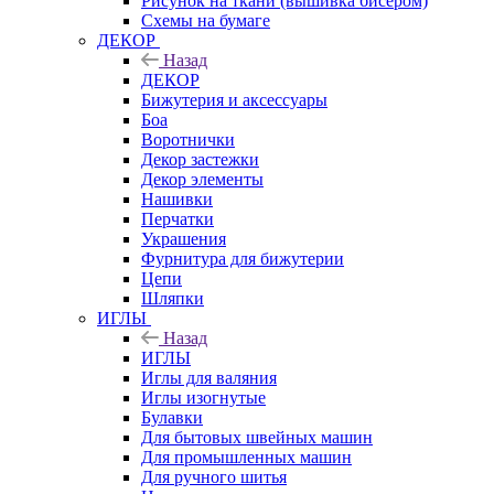
Рисунок на ткани (вышивка бисером)
Схемы на бумаге
ДЕКОР
Назад
ДЕКОР
Бижутерия и аксессуары
Боа
Воротнички
Декор застежки
Декор элементы
Нашивки
Перчатки
Украшения
Фурнитура для бижутерии
Цепи
Шляпки
ИГЛЫ
Назад
ИГЛЫ
Иглы для валяния
Иглы изогнутые
Булавки
Для бытовых швейных машин
Для промышленных машин
Для ручного шитья