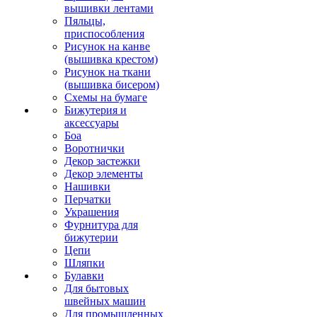
вышивки лентами
Пяльцы,
приспособления
Рисунок на канве
(вышивка крестом)
Рисунок на ткани
(вышивка бисером)
Схемы на бумаге
Бижутерия и
аксессуары
Боа
Воротнички
Декор застежки
Декор элементы
Нашивки
Перчатки
Украшения
Фурнитура для
бижутерии
Цепи
Шляпки
Булавки
Для бытовых
швейных машин
Для промышленных