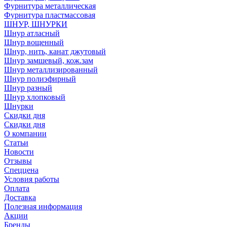
Фурнитура металлическая
Фурнитура пластмассовая
ШНУР, ШНУРКИ
Шнур атласный
Шнур вощенный
Шнур, нить, канат джутовый
Шнур замшевый, кож.зам
Шнур металлизированный
Шнур полиэфирный
Шнур разный
Шнур хлопковый
Шнурки
Скидки дня
Скидки дня
О компании
Статьи
Новости
Отзывы
Спеццена
Условия работы
Оплата
Доставка
Полезная информация
Акции
Бренды