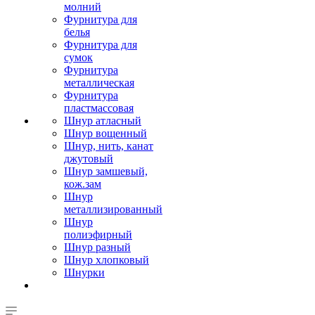
молний
Фурнитура для
белья
Фурнитура для
сумок
Фурнитура
металлическая
Фурнитура
пластмассовая
Шнур атласный
Шнур вощенный
Шнур, нить, канат
джутовый
Шнур замшевый,
кож.зам
Шнур
металлизированный
Шнур
полиэфирный
Шнур разный
Шнур хлопковый
Шнурки