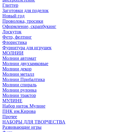
Глиттер
Заготовки для поделок
Новый год
Проволока, тросики
Оформление, скрапбукинг
Лоскуток
Фетр, фелтинг
Флористика
Фурнитура для игрушек
МОЛНИИ
Молнии автомат
Молнии двухзамковые
Молнии декор
Молнии металл
Молнии Прибалтика
Молнии спираль
Молнии рулонка
Молнии трактор
МУЛИНЕ
Набор ниток Мулине
ПНК им.Кирова
Прочее
НАБОРЫ ДЛЯ ТВОРЧЕСТВА
Развивающие игры