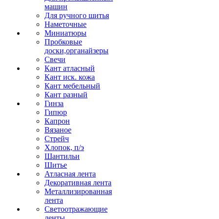
машин
Для ручного шитья
Наметочные
Миниатюры
Пробковые
доски,органайзеры
Свечи
Кант атласный
Кант иск. кожа
Кант мебельный
Кант разный
Гинза
Гипюр
Капрон
Вязаное
Стрейч
Хлопок, п/э
Шантильи
Шитье
Атласная лента
Декоративная лента
Металлизированная
лента
Светоотражающие
ленты