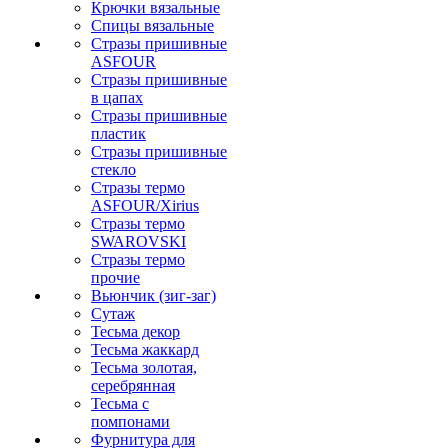
Крючки вязальные
Спицы вязальные
Стразы пришивные
ASFOUR
Стразы пришивные
в цапах
Стразы пришивные
пластик
Стразы пришивные
стекло
Стразы термо
ASFOUR/Xirius
Стразы термо
SWAROVSKI
Стразы термо
прочие
Вьюнчик (зиг-заг)
Сутаж
Тесьма декор
Тесьма жаккард
Тесьма золотая,
серебрянная
Тесьма с
помпонами
Фурнитура для