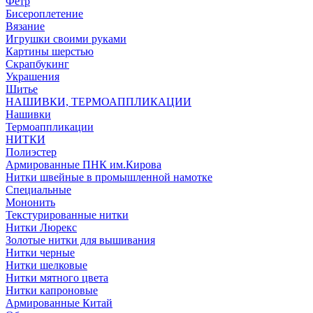
Фетр
Бисероплетение
Вязание
Игрушки своими руками
Картины шерстью
Скрапбукинг
Украшения
Шитье
НАШИВКИ, ТЕРМОАППЛИКАЦИИ
Нашивки
Термоаппликации
НИТКИ
Полиэстер
Армированные ПНК им.Кирова
Нитки швейные в промышленной намотке
Специальные
Мононить
Текстурированные нитки
Нитки Люрекс
Золотые нитки для вышивания
Нитки черные
Нитки шелковые
Нитки мятного цвета
Нитки капроновые
Армированные Китай