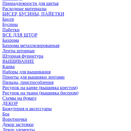
Принадлежности для шитья
Расходные материалы
БИСЕР, БУСИНЫ, ПАЙЕТКИ
Бисер
Бусины
Пайетки
ВСЕ ДЛЯ ШТОР
Бахрома
Бахрома металлизированная
Ленты шторные
Шторная фурнитура
ВЫШИВАНИЕ
Канва
Наборы для вышивания
Принты для вышивки лентами
Пяльцы, приспособления
Рисунок на канве (вышивка крестом)
Рисунок на ткани (вышивка бисером)
Схемы на бумаге
ДЕКОР
Бижутерия и аксессуары
Боа
Воротнички
Декор застежки
Декор элементы