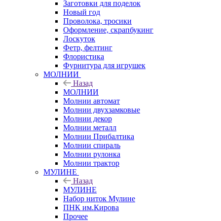
Заготовки для поделок
Новый год
Проволока, тросики
Оформление, скрапбукинг
Лоскуток
Фетр, фелтинг
Флористика
Фурнитура для игрушек
МОЛНИИ
Назад
МОЛНИИ
Молнии автомат
Молнии двухзамковые
Молнии декор
Молнии металл
Молнии Прибалтика
Молнии спираль
Молнии рулонка
Молнии трактор
МУЛИНЕ
Назад
МУЛИНЕ
Набор ниток Мулине
ПНК им.Кирова
Прочее