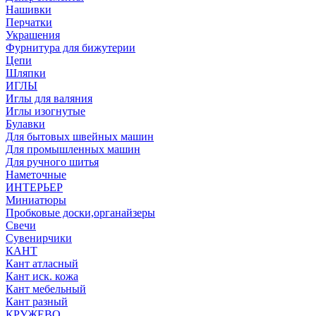
Нашивки
Перчатки
Украшения
Фурнитура для бижутерии
Цепи
Шляпки
ИГЛЫ
Иглы для валяния
Иглы изогнутые
Булавки
Для бытовых швейных машин
Для промышленных машин
Для ручного шитья
Наметочные
ИНТЕРЬЕР
Миниатюры
Пробковые доски,органайзеры
Свечи
Сувенирчики
КАНТ
Кант атласный
Кант иск. кожа
Кант мебельный
Кант разный
КРУЖЕВО