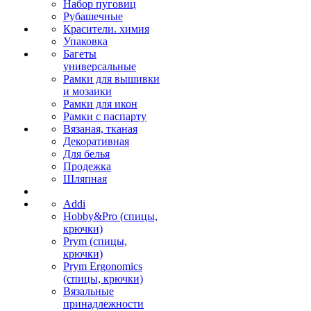
Набор пуговиц
Рубашечные
Красители. химия
Упаковка
Багеты
универсальные
Рамки для вышивки
и мозаики
Рамки для икон
Рамки с паспарту
Вязаная, тканая
Декоративная
Для белья
Продежка
Шляпная
Addi
Hobby&Pro (спицы,
крючки)
Prym (спицы,
крючки)
Prym Ergonomics
(спицы, крючки)
Вязальные
принадлежности