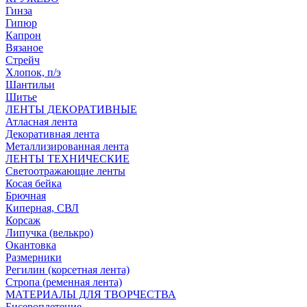
Гинза
Гипюр
Капрон
Вязаное
Стрейч
Хлопок, п/э
Шантильи
Шитье
ЛЕНТЫ ДЕКОРАТИВНЫЕ
Атласная лента
Декоративная лента
Металлизированная лента
ЛЕНТЫ ТЕХНИЧЕСКИЕ
Светоотражающие ленты
Косая бейка
Брючная
Киперная, СВЛ
Корсаж
Липучка (велькро)
Окантовка
Размерники
Регилин (корсетная лента)
Стропа (ременная лента)
МАТЕРИАЛЫ ДЛЯ ТВОРЧЕСТВА
Бисероплетение