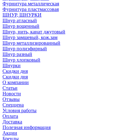
Фурнитура металлическая
Фурнитура пластмассовая
ШНУР, ШНУРКИ
Шнур атласный
Шнур вощенный
Шнур, нить, канат джутовый
Шнур замшевый, кож.зам
Шнур металлизированный
Шнур полиэфирный
Шнур разный
Шнур хлопковый
Шнурки
Скидки дня
Скидки дня
О компании
Статьи
Новости
Отзывы
Спеццена
Условия работы
Оплата
Доставка
Полезная информация
Акции
Бренды