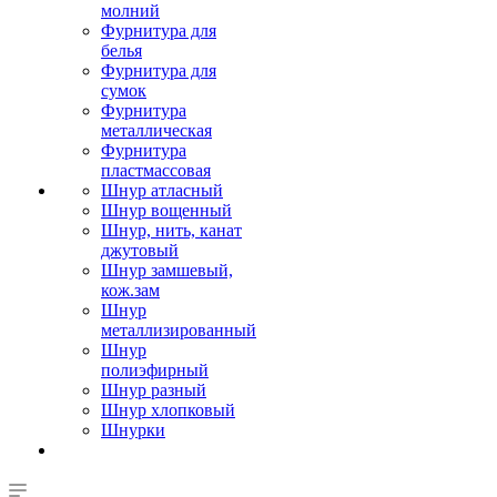
молний
Фурнитура для
белья
Фурнитура для
сумок
Фурнитура
металлическая
Фурнитура
пластмассовая
Шнур атласный
Шнур вощенный
Шнур, нить, канат
джутовый
Шнур замшевый,
кож.зам
Шнур
металлизированный
Шнур
полиэфирный
Шнур разный
Шнур хлопковый
Шнурки