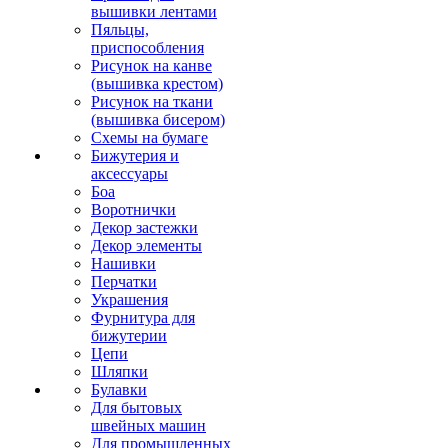
вышивки лентами
Пяльцы,
приспособления
Рисунок на канве
(вышивка крестом)
Рисунок на ткани
(вышивка бисером)
Схемы на бумаге
Бижутерия и
аксессуары
Боа
Воротнички
Декор застежки
Декор элементы
Нашивки
Перчатки
Украшения
Фурнитура для
бижутерии
Цепи
Шляпки
Булавки
Для бытовых
швейных машин
Для промышленных