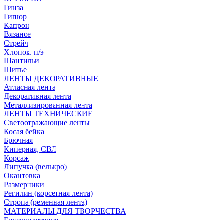
Гинза
Гипюр
Капрон
Вязаное
Стрейч
Хлопок, п/э
Шантильи
Шитье
ЛЕНТЫ ДЕКОРАТИВНЫЕ
Атласная лента
Декоративная лента
Металлизированная лента
ЛЕНТЫ ТЕХНИЧЕСКИЕ
Светоотражающие ленты
Косая бейка
Брючная
Киперная, СВЛ
Корсаж
Липучка (велькро)
Окантовка
Размерники
Регилин (корсетная лента)
Стропа (ременная лента)
МАТЕРИАЛЫ ДЛЯ ТВОРЧЕСТВА
Бисероплетение