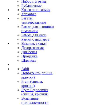
Набор пуговиц
Рубашечные
Красители. химия
Упаковка
Багеты
универсальные
Рамки для вышивки
и мозаики
Рамки для икон
Рамки с паспарту
Вязаная, тканая
Декоративная
Для белья
Продежка
Шляпная
Addi
Hobby&Pro (спицы,
крючки)
Prym (спицы,
крючки)
Prym Ergonomics
(спицы, крючки)
Вязальные
принадлежности