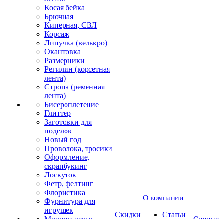
Косая бейка
Брючная
Киперная, СВЛ
Корсаж
Липучка (велькро)
Окантовка
Размерники
Регилин (корсетная
лента)
Стропа (ременная
лента)
Бисероплетение
Глиттер
Заготовки для
поделок
Новый год
Проволока, тросики
Оформление,
скрапбукинг
Лоскуток
Фетр, фелтинг
Флористика
О компании
Фурнитура для
игрушек
Скидки
Статьи
Молнии декор
Спецце