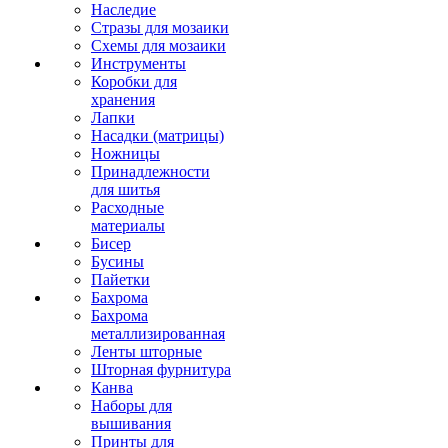
Наследие
Стразы для мозаики
Схемы для мозаики
Инструменты
Коробки для
хранения
Лапки
Насадки (матрицы)
Ножницы
Принадлежности
для шитья
Расходные
материалы
Бисер
Бусины
Пайетки
Бахрома
Бахрома
металлизированная
Ленты шторные
Шторная фурнитура
Канва
Наборы для
вышивания
Принты для