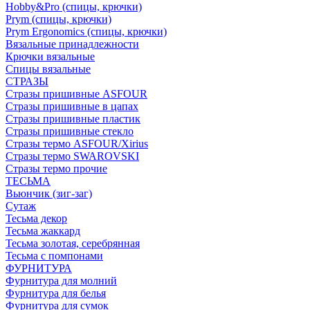
Hobby&Pro (спицы, крючки)
Prym (спицы, крючки)
Prym Ergonomics (спицы, крючки)
Вязальные принадлежности
Крючки вязальные
Спицы вязальные
СТРАЗЫ
Стразы пришивные ASFOUR
Стразы пришивные в цапах
Стразы пришивные пластик
Стразы пришивные стекло
Стразы термо ASFOUR/Xirius
Стразы термо SWAROVSKI
Стразы термо прочие
ТЕСЬМА
Вьюнчик (зиг-заг)
Сутаж
Тесьма декор
Тесьма жаккард
Тесьма золотая, серебрянная
Тесьма с помпонами
ФУРНИТУРА
Фурнитура для молний
Фурнитура для белья
Фурнитура для сумок