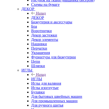
Рисунок на ткани (вышивка бисером)
Схемы на бумаге
ДЕКОР
Назад
ДЕКОР
Бижутерия и аксессуары
Боа
Воротнички
Декор застежки
Декор элементы
Нашивки
Перчатки
Украшения
Фурнитура для бижутерии
Цепи
Шляпки
ИГЛЫ
Назад
ИГЛЫ
Иглы для валяния
Иглы изогнутые
Булавки
Для бытовых швейных машин
Для промышленных машин
Для ручного шитья