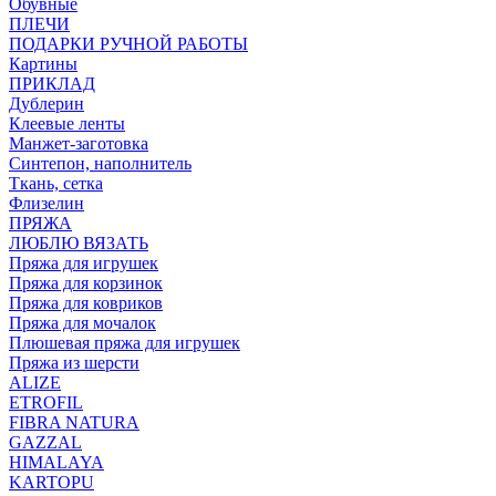
Обувные
ПЛЕЧИ
ПОДАРКИ РУЧНОЙ РАБОТЫ
Картины
ПРИКЛАД
Дублерин
Клеевые ленты
Манжет-заготовка
Синтепон, наполнитель
Ткань, сетка
Флизелин
ПРЯЖА
ЛЮБЛЮ ВЯЗАТЬ
Пряжа для игрушек
Пряжа для корзинок
Пряжа для ковриков
Пряжа для мочалок
Плюшевая пряжа для игрушек
Пряжа из шерсти
ALIZE
ETROFIL
FIBRA NATURA
GAZZAL
HIMALAYA
KARTOPU