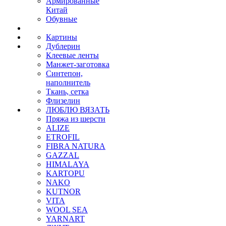
Армированные
Китай
Обувные
Картины
Дублерин
Клеевые ленты
Манжет-заготовка
Синтепон,
наполнитель
Ткань, сетка
Флизелин
ЛЮБЛЮ ВЯЗАТЬ
Пряжа из шерсти
ALIZE
ETROFIL
FIBRA NATURA
GAZZAL
HIMALAYA
KARTOPU
NAKO
KUTNOR
VITA
WOOL SEA
YARNART