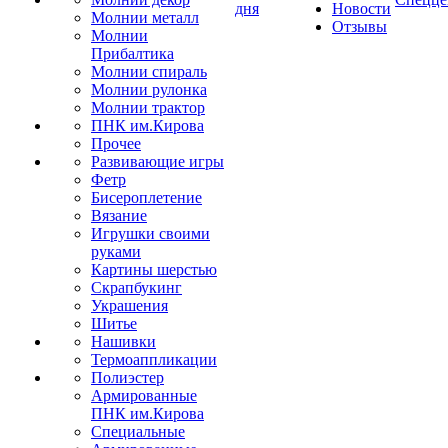
дня
Новости
Молнии металл
Отзывы
Молнии
Прибалтика
Молнии спираль
Молнии рулонка
Молнии трактор
ПНК им.Кирова
Прочее
Развивающие игры
Фетр
Бисероплетение
Вязание
Игрушки своими
руками
Картины шерстью
Скрапбукинг
Украшения
Шитье
Нашивки
Термоаппликации
Полиэстер
Армированные
ПНК им.Кирова
Специальные