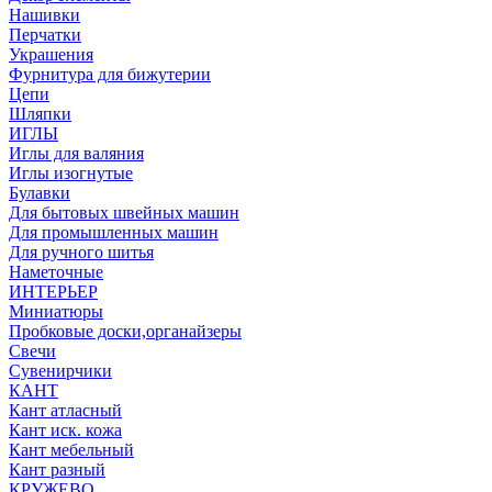
Нашивки
Перчатки
Украшения
Фурнитура для бижутерии
Цепи
Шляпки
ИГЛЫ
Иглы для валяния
Иглы изогнутые
Булавки
Для бытовых швейных машин
Для промышленных машин
Для ручного шитья
Наметочные
ИНТЕРЬЕР
Миниатюры
Пробковые доски,органайзеры
Свечи
Сувенирчики
КАНТ
Кант атласный
Кант иск. кожа
Кант мебельный
Кант разный
КРУЖЕВО