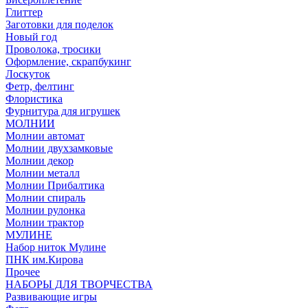
Глиттер
Заготовки для поделок
Новый год
Проволока, тросики
Оформление, скрапбукинг
Лоскуток
Фетр, фелтинг
Флористика
Фурнитура для игрушек
МОЛНИИ
Молнии автомат
Молнии двухзамковые
Молнии декор
Молнии металл
Молнии Прибалтика
Молнии спираль
Молнии рулонка
Молнии трактор
МУЛИНЕ
Набор ниток Мулине
ПНК им.Кирова
Прочее
НАБОРЫ ДЛЯ ТВОРЧЕСТВА
Развивающие игры