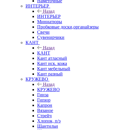
Наметочные
ИНТЕРЬЕР
Назад
ИНТЕРЬЕР
Миниатюры
Пробковые доски,органайзеры
Свечи
Сувенирчики
КАНТ
Назад
КАНТ
Кант атласный
Кант иск. кожа
Кант мебельный
Кант разный
КРУЖЕВО
Назад
КРУЖЕВО
Гинза
Гипюр
Капрон
Вязаное
Стрейч
Хлопок, п/э
Шантильи