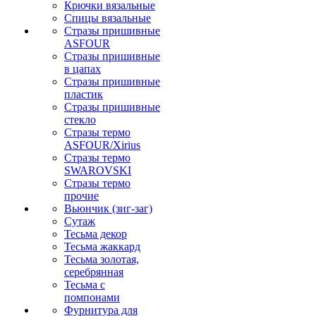
Крючки вязальные
Спицы вязальные
Стразы пришивные
ASFOUR
Стразы пришивные
в цапах
Стразы пришивные
пластик
Стразы пришивные
стекло
Стразы термо
ASFOUR/Xirius
Стразы термо
SWAROVSKI
Стразы термо
прочие
Вьюнчик (зиг-заг)
Сутаж
Тесьма декор
Тесьма жаккард
Тесьма золотая,
серебрянная
Тесьма с
помпонами
Фурнитура для