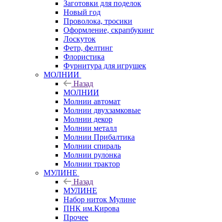
Заготовки для поделок
Новый год
Проволока, тросики
Оформление, скрапбукинг
Лоскуток
Фетр, фелтинг
Флористика
Фурнитура для игрушек
МОЛНИИ
Назад
МОЛНИИ
Молнии автомат
Молнии двухзамковые
Молнии декор
Молнии металл
Молнии Прибалтика
Молнии спираль
Молнии рулонка
Молнии трактор
МУЛИНЕ
Назад
МУЛИНЕ
Набор ниток Мулине
ПНК им.Кирова
Прочее