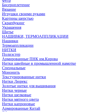
Фетр
Бисероплетение
Вязание
Игрушки своими руками
Картины шерстью
Скрапбукинг
Украшения
Шитье
НАШИВКИ, ТЕРМОАППЛИКАЦИИ
Нашивки
Термоаппликации
НИТКИ
Полиэстер
Армированные ПНК им.Кирова
Нитки швейные в промышленной намотке
Специальные
Мононить
Текстурированные нитки
Нитки Люрекс
Золотые нитки для вышивания
Нитки черные
Нитки шелковые
Нитки мятного цвета
Нитки капроновые
Армированные Китай