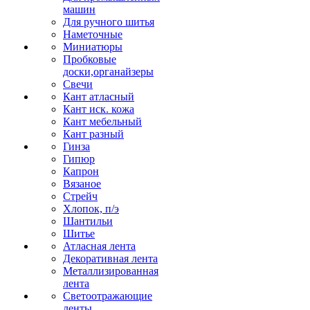
машин
Для ручного шитья
Наметочные
Миниатюры
Пробковые
доски,органайзеры
Свечи
Кант атласный
Кант иск. кожа
Кант мебельный
Кант разный
Гинза
Гипюр
Капрон
Вязаное
Стрейч
Хлопок, п/э
Шантильи
Шитье
Атласная лента
Декоративная лента
Металлизированная
лента
Светоотражающие
ленты