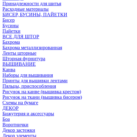
Принадлежности для шитья
Расходные материалы
БИСЕР, БУСИНЫ, ПАЙЕТКИ
Бисер
Бусины
Пайетки
ВСЕ ДЛЯ ШТОР
Бахрома
Бахрома металлизированная
Ленты шторные
Шторная фурнитура
ВЫШИВАНИЕ
Канва
Наборы для вышивания
Принты для вышивки лентами
Пяльцы, приспособления
Рисунок на канве (вышивка крестом)
Рисунок на ткани (вышивка бисером)
Схемы на бумаге
ДЕКОР
Бижутерия и аксессуары
Боа
Воротнички
Декор застежки
Декор элементы