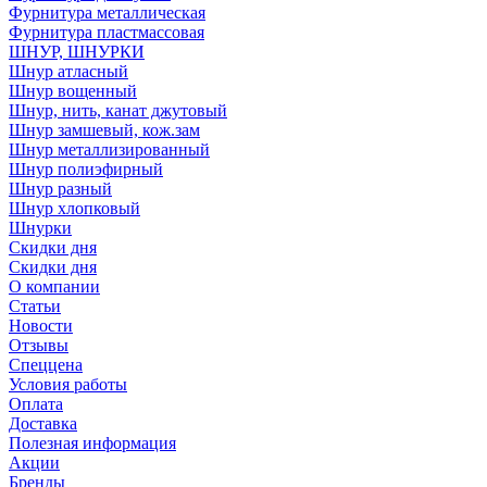
Фурнитура металлическая
Фурнитура пластмассовая
ШНУР, ШНУРКИ
Шнур атласный
Шнур вощенный
Шнур, нить, канат джутовый
Шнур замшевый, кож.зам
Шнур металлизированный
Шнур полиэфирный
Шнур разный
Шнур хлопковый
Шнурки
Скидки дня
Скидки дня
О компании
Статьи
Новости
Отзывы
Спеццена
Условия работы
Оплата
Доставка
Полезная информация
Акции
Бренды