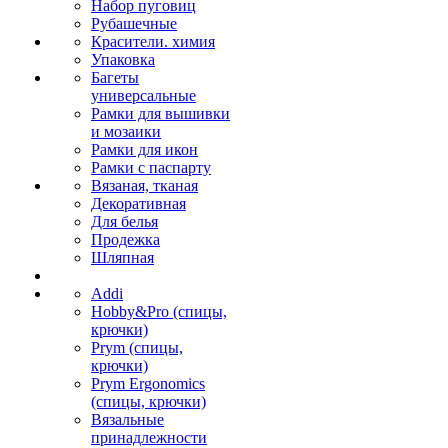
Набор пуговиц
Рубашечные
Красители. химия
Упаковка
Багеты
универсальные
Рамки для вышивки
и мозаики
Рамки для икон
Рамки с паспарту
Вязаная, тканая
Декоративная
Для белья
Продежка
Шляпная
Addi
Hobby&Pro (спицы,
крючки)
Prym (спицы,
крючки)
Prym Ergonomics
(спицы, крючки)
Вязальные
принадлежности