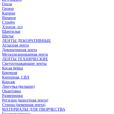
Гинза
Гипюр
Капрон
Вязаное
Стрейч
Хлопок, п/э
Шантильи
Шитье
ЛЕНТЫ ДЕКОРАТИВНЫЕ
Атласная лента
Декоративная лента
Металлизированная лента
ЛЕНТЫ ТЕХНИЧЕСКИЕ
Светоотражающие ленты
Косая бейка
Брючная
Киперная, СВЛ
Корсаж
Липучка (велькро)
Окантовка
Размерники
Регилин (корсетная лента)
Стропа (ременная лента)
МАТЕРИАЛЫ ДЛЯ ТВОРЧЕСТВА
Бисероплетение