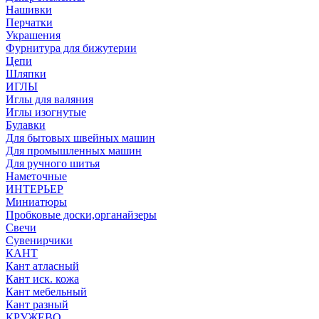
Нашивки
Перчатки
Украшения
Фурнитура для бижутерии
Цепи
Шляпки
ИГЛЫ
Иглы для валяния
Иглы изогнутые
Булавки
Для бытовых швейных машин
Для промышленных машин
Для ручного шитья
Наметочные
ИНТЕРЬЕР
Миниатюры
Пробковые доски,органайзеры
Свечи
Сувенирчики
КАНТ
Кант атласный
Кант иск. кожа
Кант мебельный
Кант разный
КРУЖЕВО