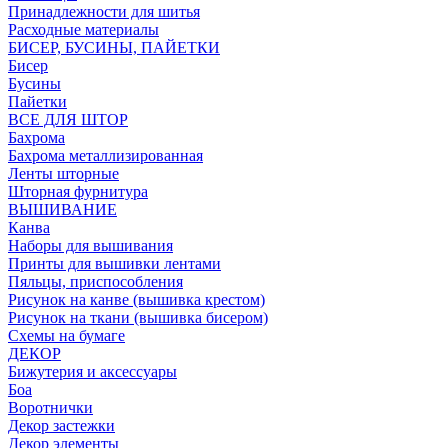
Принадлежности для шитья
Расходные материалы
БИСЕР, БУСИНЫ, ПАЙЕТКИ
Бисер
Бусины
Пайетки
ВСЕ ДЛЯ ШТОР
Бахрома
Бахрома металлизированная
Ленты шторные
Шторная фурнитура
ВЫШИВАНИЕ
Канва
Наборы для вышивания
Принты для вышивки лентами
Пяльцы, приспособления
Рисунок на канве (вышивка крестом)
Рисунок на ткани (вышивка бисером)
Схемы на бумаге
ДЕКОР
Бижутерия и аксессуары
Боа
Воротнички
Декор застежки
Декор элементы