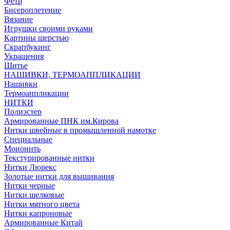
Фетр
Бисероплетение
Вязание
Игрушки своими руками
Картины шерстью
Скрапбукинг
Украшения
Шитье
НАШИВКИ, ТЕРМОАППЛИКАЦИИ
Нашивки
Термоаппликации
НИТКИ
Полиэстер
Армированные ПНК им.Кирова
Нитки швейные в промышленной намотке
Специальные
Мононить
Текстурированные нитки
Нитки Люрекс
Золотые нитки для вышивания
Нитки черные
Нитки шелковые
Нитки мятного цвета
Нитки капроновые
Армированные Китай