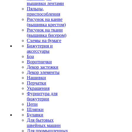
вышивки лентами
Пяльцы,
приспособления
Рисунок на канве
(вышивка крестом)
Рисунок на ткани
(вышивка бисером)
Схемы на бумаге
Бижутерия и
аксессуары
Боа
Воротнички
Декор застежки
Декор элементы
Нашивки
Перчатки
Украшения
Фурнитура для
бижутерии
Цепи
Шляпки
Булавки
Для бытовых
швейных машин
Для промышленных