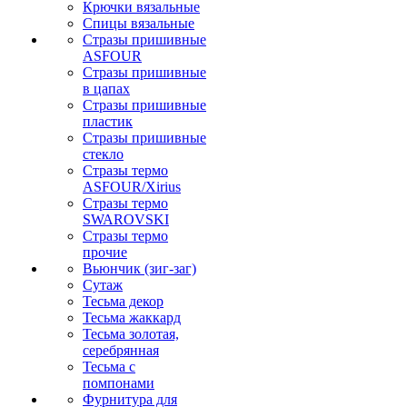
Крючки вязальные
Спицы вязальные
Стразы пришивные
ASFOUR
Стразы пришивные
в цапах
Стразы пришивные
пластик
Стразы пришивные
стекло
Стразы термо
ASFOUR/Xirius
Стразы термо
SWAROVSKI
Стразы термо
прочие
Вьюнчик (зиг-заг)
Сутаж
Тесьма декор
Тесьма жаккард
Тесьма золотая,
серебрянная
Тесьма с
помпонами
Фурнитура для