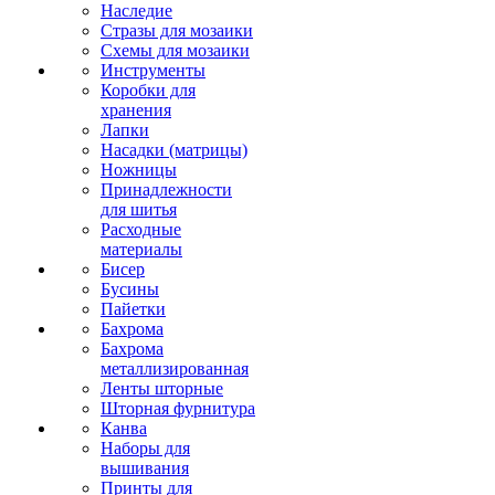
Наследие
Стразы для мозаики
Схемы для мозаики
Инструменты
Коробки для
хранения
Лапки
Насадки (матрицы)
Ножницы
Принадлежности
для шитья
Расходные
материалы
Бисер
Бусины
Пайетки
Бахрома
Бахрома
металлизированная
Ленты шторные
Шторная фурнитура
Канва
Наборы для
вышивания
Принты для