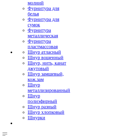
молний
Фурнитура для
белья
Фурнитура для
сумок
Фурнитура
металлическая
Фурнитура
пластмассовая
Шнур атласный
Шнур вощенный
Шнур, нить, канат
джутовый
Шнур замшевый,
кож.зам
Шнур
металлизированный
Шнур
полиэфирный
Шнур разный
Шнур хлопковый
Шнурки