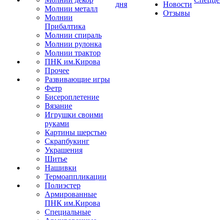
дня
Новости
Молнии металл
Отзывы
Молнии
Прибалтика
Молнии спираль
Молнии рулонка
Молнии трактор
ПНК им.Кирова
Прочее
Развивающие игры
Фетр
Бисероплетение
Вязание
Игрушки своими
руками
Картины шерстью
Скрапбукинг
Украшения
Шитье
Нашивки
Термоаппликации
Полиэстер
Армированные
ПНК им.Кирова
Специальные