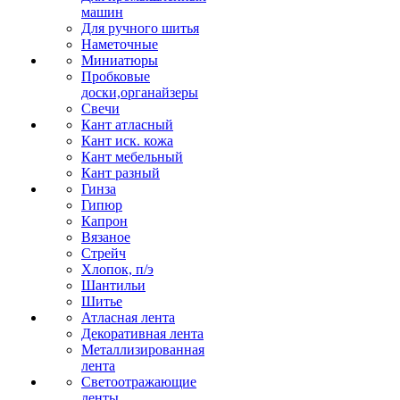
машин
Для ручного шитья
Наметочные
Миниатюры
Пробковые
доски,органайзеры
Свечи
Кант атласный
Кант иск. кожа
Кант мебельный
Кант разный
Гинза
Гипюр
Капрон
Вязаное
Стрейч
Хлопок, п/э
Шантильи
Шитье
Атласная лента
Декоративная лента
Металлизированная
лента
Светоотражающие
ленты