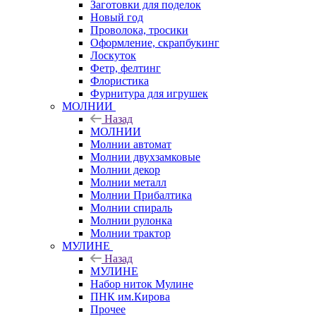
Заготовки для поделок
Новый год
Проволока, тросики
Оформление, скрапбукинг
Лоскуток
Фетр, фелтинг
Флористика
Фурнитура для игрушек
МОЛНИИ
Назад
МОЛНИИ
Молнии автомат
Молнии двухзамковые
Молнии декор
Молнии металл
Молнии Прибалтика
Молнии спираль
Молнии рулонка
Молнии трактор
МУЛИНЕ
Назад
МУЛИНЕ
Набор ниток Мулине
ПНК им.Кирова
Прочее