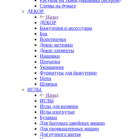
Рисунок на ткани (вышивка бисером)
Схемы на бумаге
ДЕКОР
Назад
ДЕКОР
Бижутерия и аксессуары
Боа
Воротнички
Декор застежки
Декор элементы
Нашивки
Перчатки
Украшения
Фурнитура для бижутерии
Цепи
Шляпки
ИГЛЫ
Назад
ИГЛЫ
Иглы для валяния
Иглы изогнутые
Булавки
Для бытовых швейных машин
Для промышленных машин
Для ручного шитья