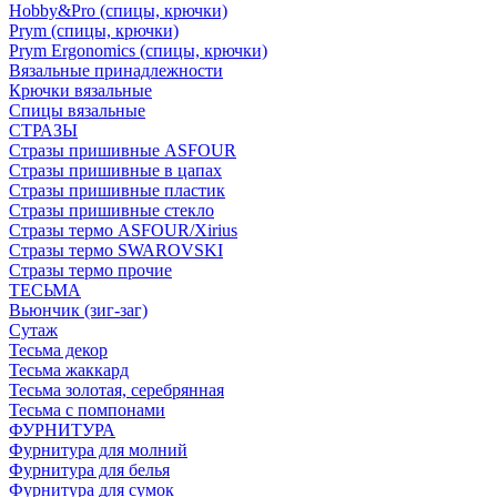
Hobby&Pro (спицы, крючки)
Prym (спицы, крючки)
Prym Ergonomics (спицы, крючки)
Вязальные принадлежности
Крючки вязальные
Спицы вязальные
СТРАЗЫ
Стразы пришивные ASFOUR
Стразы пришивные в цапах
Стразы пришивные пластик
Стразы пришивные стекло
Стразы термо ASFOUR/Xirius
Стразы термо SWAROVSKI
Стразы термо прочие
ТЕСЬМА
Вьюнчик (зиг-заг)
Сутаж
Тесьма декор
Тесьма жаккард
Тесьма золотая, серебрянная
Тесьма с помпонами
ФУРНИТУРА
Фурнитура для молний
Фурнитура для белья
Фурнитура для сумок