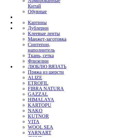
Армированные
Китай
Обувные
Картины
Дублерин
Клеевые ленты
Манжет-заготовка
Синтепон,
наполнитель
Ткань, сетка
Флизелин
ЛЮБЛЮ ВЯЗАТЬ
Пряжа из шерсти
ALIZE
ETROFIL
FIBRA NATURA
GAZZAL
HIMALAYA
KARTOPU
NAKO
KUTNOR
VITA
WOOL SEA
YARNART