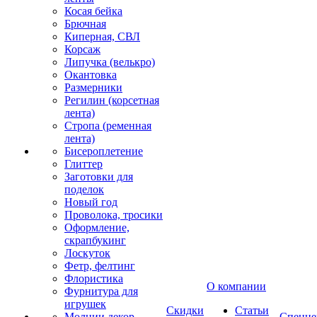
Косая бейка
Брючная
Киперная, СВЛ
Корсаж
Липучка (велькро)
Окантовка
Размерники
Регилин (корсетная
лента)
Стропа (ременная
лента)
Бисероплетение
Глиттер
Заготовки для
поделок
Новый год
Проволока, тросики
Оформление,
скрапбукинг
Лоскуток
Фетр, фелтинг
Флористика
О компании
Фурнитура для
игрушек
Скидки
Статьи
Молнии декор
Спецце