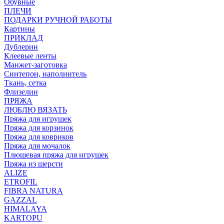
Обувные
ПЛЕЧИ
ПОДАРКИ РУЧНОЙ РАБОТЫ
Картины
ПРИКЛАД
Дублерин
Клеевые ленты
Манжет-заготовка
Синтепон, наполнитель
Ткань, сетка
Флизелин
ПРЯЖА
ЛЮБЛЮ ВЯЗАТЬ
Пряжа для игрушек
Пряжа для корзинок
Пряжа для ковриков
Пряжа для мочалок
Плюшевая пряжа для игрушек
Пряжа из шерсти
ALIZE
ETROFIL
FIBRA NATURA
GAZZAL
HIMALAYA
KARTOPU