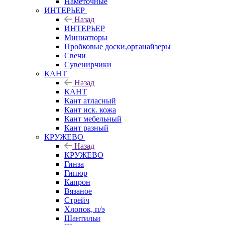
Наметочные
ИНТЕРЬЕР
Назад
ИНТЕРЬЕР
Миниатюры
Пробковые доски,органайзеры
Свечи
Сувенирчики
КАНТ
Назад
КАНТ
Кант атласный
Кант иск. кожа
Кант мебельный
Кант разный
КРУЖЕВО
Назад
КРУЖЕВО
Гинза
Гипюр
Капрон
Вязаное
Стрейч
Хлопок, п/э
Шантильи