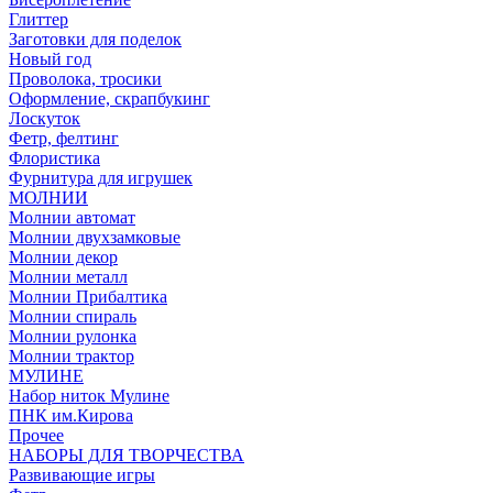
Глиттер
Заготовки для поделок
Новый год
Проволока, тросики
Оформление, скрапбукинг
Лоскуток
Фетр, фелтинг
Флористика
Фурнитура для игрушек
МОЛНИИ
Молнии автомат
Молнии двухзамковые
Молнии декор
Молнии металл
Молнии Прибалтика
Молнии спираль
Молнии рулонка
Молнии трактор
МУЛИНЕ
Набор ниток Мулине
ПНК им.Кирова
Прочее
НАБОРЫ ДЛЯ ТВОРЧЕСТВА
Развивающие игры