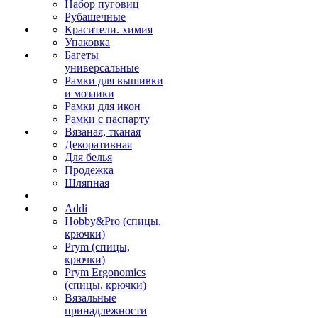
Набор пуговиц
Рубашечные
Красители. химия
Упаковка
Багеты
универсальные
Рамки для вышивки
и мозаики
Рамки для икон
Рамки с паспарту
Вязаная, тканая
Декоративная
Для белья
Продежка
Шляпная
Addi
Hobby&Pro (спицы,
крючки)
Prym (спицы,
крючки)
Prym Ergonomics
(спицы, крючки)
Вязальные
принадлежности