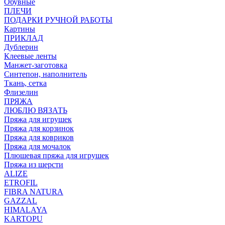
Обувные
ПЛЕЧИ
ПОДАРКИ РУЧНОЙ РАБОТЫ
Картины
ПРИКЛАД
Дублерин
Клеевые ленты
Манжет-заготовка
Синтепон, наполнитель
Ткань, сетка
Флизелин
ПРЯЖА
ЛЮБЛЮ ВЯЗАТЬ
Пряжа для игрушек
Пряжа для корзинок
Пряжа для ковриков
Пряжа для мочалок
Плюшевая пряжа для игрушек
Пряжа из шерсти
ALIZE
ETROFIL
FIBRA NATURA
GAZZAL
HIMALAYA
KARTOPU