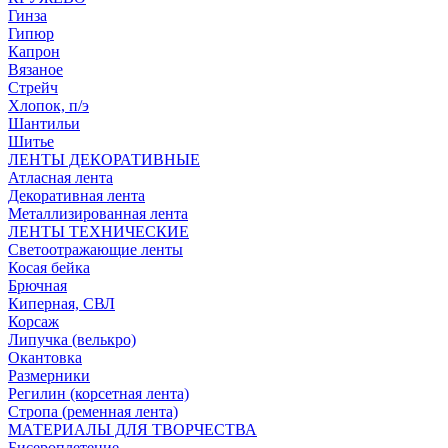
Гинза
Гипюр
Капрон
Вязаное
Стрейч
Хлопок, п/э
Шантильи
Шитье
ЛЕНТЫ ДЕКОРАТИВНЫЕ
Атласная лента
Декоративная лента
Металлизированная лента
ЛЕНТЫ ТЕХНИЧЕСКИЕ
Светоотражающие ленты
Косая бейка
Брючная
Киперная, СВЛ
Корсаж
Липучка (велькро)
Окантовка
Размерники
Регилин (корсетная лента)
Стропа (ременная лента)
МАТЕРИАЛЫ ДЛЯ ТВОРЧЕСТВА
Бисероплетение