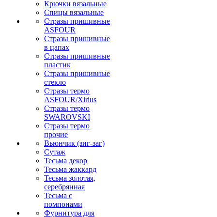
Крючки вязальные
Спицы вязальные
Стразы пришивные
ASFOUR
Стразы пришивные
в цапах
Стразы пришивные
пластик
Стразы пришивные
стекло
Стразы термо
ASFOUR/Xirius
Стразы термо
SWAROVSKI
Стразы термо
прочие
Вьюнчик (зиг-заг)
Сутаж
Тесьма декор
Тесьма жаккард
Тесьма золотая,
серебрянная
Тесьма с
помпонами
Фурнитура для