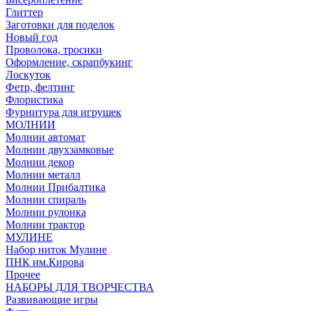
Глиттер
Заготовки для поделок
Новый год
Проволока, тросики
Оформление, скрапбукинг
Лоскуток
Фетр, фелтинг
Флористика
Фурнитура для игрушек
МОЛНИИ
Молнии автомат
Молнии двухзамковые
Молнии декор
Молнии металл
Молнии Прибалтика
Молнии спираль
Молнии рулонка
Молнии трактор
МУЛИНЕ
Набор ниток Мулине
ПНК им.Кирова
Прочее
НАБОРЫ ДЛЯ ТВОРЧЕСТВА
Развивающие игры