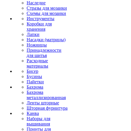
Наследие
Стразы для мозаики
Схемы для мозаики
Инструменты
Коробки для
хранения
Лапки
Насадки (матрицы)
Ножницы
Принадлежности
для шитья
Расходные
материалы
Бисер
Бусины
Пайетки
Бахрома
Бахрома
металлизированная
Ленты шторные
Шторная фурнитура
Канва
Наборы для
вышивания
Принты для