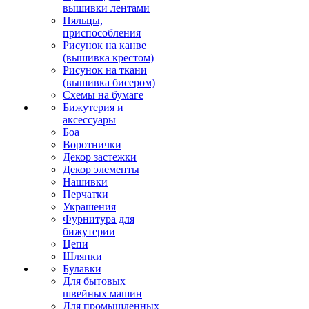
вышивки лентами
Пяльцы,
приспособления
Рисунок на канве
(вышивка крестом)
Рисунок на ткани
(вышивка бисером)
Схемы на бумаге
Бижутерия и
аксессуары
Боа
Воротнички
Декор застежки
Декор элементы
Нашивки
Перчатки
Украшения
Фурнитура для
бижутерии
Цепи
Шляпки
Булавки
Для бытовых
швейных машин
Для промышленных