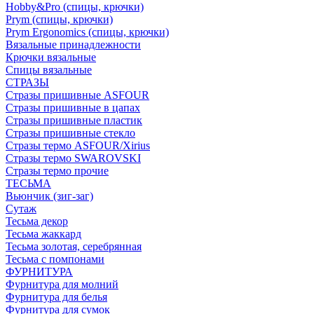
Hobby&Pro (спицы, крючки)
Prym (спицы, крючки)
Prym Ergonomics (спицы, крючки)
Вязальные принадлежности
Крючки вязальные
Спицы вязальные
СТРАЗЫ
Стразы пришивные ASFOUR
Стразы пришивные в цапах
Стразы пришивные пластик
Стразы пришивные стекло
Стразы термо ASFOUR/Xirius
Стразы термо SWAROVSKI
Стразы термо прочие
ТЕСЬМА
Вьюнчик (зиг-заг)
Сутаж
Тесьма декор
Тесьма жаккард
Тесьма золотая, серебрянная
Тесьма с помпонами
ФУРНИТУРА
Фурнитура для молний
Фурнитура для белья
Фурнитура для сумок