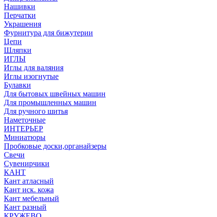
Нашивки
Перчатки
Украшения
Фурнитура для бижутерии
Цепи
Шляпки
ИГЛЫ
Иглы для валяния
Иглы изогнутые
Булавки
Для бытовых швейных машин
Для промышленных машин
Для ручного шитья
Наметочные
ИНТЕРЬЕР
Миниатюры
Пробковые доски,органайзеры
Свечи
Сувенирчики
КАНТ
Кант атласный
Кант иск. кожа
Кант мебельный
Кант разный
КРУЖЕВО