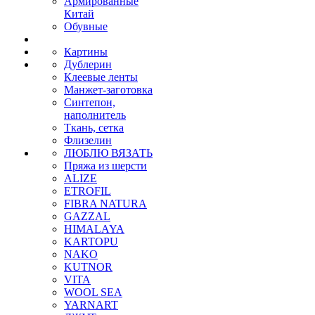
Армированные
Китай
Обувные
Картины
Дублерин
Клеевые ленты
Манжет-заготовка
Синтепон,
наполнитель
Ткань, сетка
Флизелин
ЛЮБЛЮ ВЯЗАТЬ
Пряжа из шерсти
ALIZE
ETROFIL
FIBRA NATURA
GAZZAL
HIMALAYA
KARTOPU
NAKO
KUTNOR
VITA
WOOL SEA
YARNART