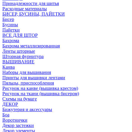
Принадлежности для шитья
Расходные материалы
БИСЕР, БУСИНЫ, ПАЙЕТКИ
Бисер
Бусины
Пайетки
ВСЕ ДЛЯ ШТОР
Бахрома
Бахрома металлизированная
Ленты шторные
Шторная фурнитура
ВЫШИВАНИЕ
Канва
Наборы для вышивания
Принты для вышивки лентами
Пяльцы, приспособления
Рисунок на канве (вышивка крестом)
Рисунок на ткани (вышивка бисером)
Схемы на бумаге
ДЕКОР
Бижутерия и аксессуары
Боа
Воротнички
Декор застежки
Декор элементы