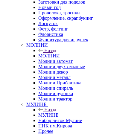
Заготовки для поделок
Новый год
Проволока, тросики
Оформление, скрапбукинг
Лоскуток
Фетр, фелтинг
Флористика
Фурнитура для игрушек
МОЛНИИ
Назад
МОЛНИИ
Молнии автомат
Молнии двухзамковые
Молнии декор
Молнии металл
Молнии Прибалтика
Молнии спираль
Молнии рулонка
Молнии трактор
МУЛИНЕ
Назад
МУЛИНЕ
Набор ниток Мулине
ПНК им.Кирова
Прочее