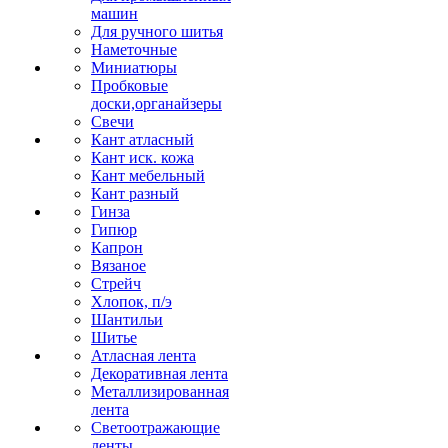
машин
Для ручного шитья
Наметочные
Миниатюры
Пробковые
доски,органайзеры
Свечи
Кант атласный
Кант иск. кожа
Кант мебельный
Кант разный
Гинза
Гипюр
Капрон
Вязаное
Стрейч
Хлопок, п/э
Шантильи
Шитье
Атласная лента
Декоративная лента
Металлизированная
лента
Светоотражающие
ленты