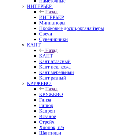
Наметочные
ИНТЕРЬЕР
Назад
ИНТЕРЬЕР
Миниатюры
Пробковые доски,органайзеры
Свечи
Сувенирчики
КАНТ
Назад
КАНТ
Кант атласный
Кант иск. кожа
Кант мебельный
Кант разный
КРУЖЕВО
Назад
КРУЖЕВО
Гинза
Гипюр
Капрон
Вязаное
Стрейч
Хлопок, п/э
Шантильи