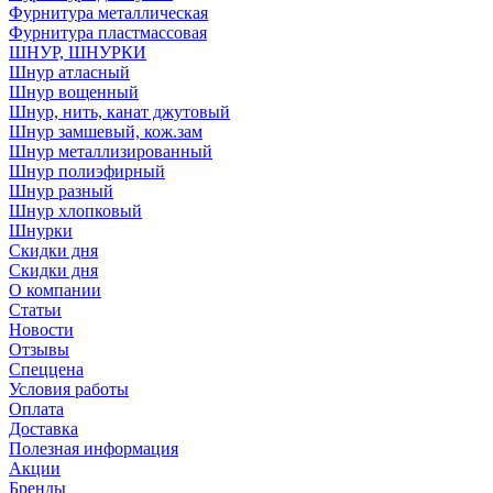
Фурнитура металлическая
Фурнитура пластмассовая
ШНУР, ШНУРКИ
Шнур атласный
Шнур вощенный
Шнур, нить, канат джутовый
Шнур замшевый, кож.зам
Шнур металлизированный
Шнур полиэфирный
Шнур разный
Шнур хлопковый
Шнурки
Скидки дня
Скидки дня
О компании
Статьи
Новости
Отзывы
Спеццена
Условия работы
Оплата
Доставка
Полезная информация
Акции
Бренды