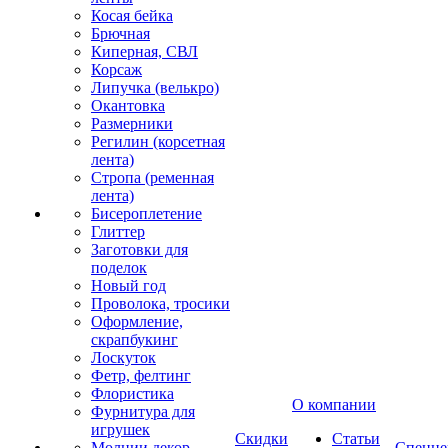
Косая бейка
Брючная
Киперная, СВЛ
Корсаж
Липучка (велькро)
Окантовка
Размерники
Регилин (корсетная
лента)
Стропа (ременная
лента)
Бисероплетение
Глиттер
Заготовки для
поделок
Новый год
Проволока, тросики
Оформление,
скрапбукинг
Лоскуток
Фетр, фелтинг
Флористика
О компании
Фурнитура для
игрушек
Скидки
Статьи
Молнии декор
Спецце