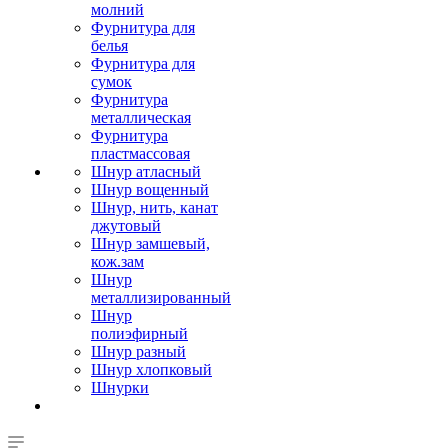
молний
Фурнитура для
белья
Фурнитура для
сумок
Фурнитура
металлическая
Фурнитура
пластмассовая
Шнур атласный
Шнур вощенный
Шнур, нить, канат
джутовый
Шнур замшевый,
кож.зам
Шнур
металлизированный
Шнур
полиэфирный
Шнур разный
Шнур хлопковый
Шнурки