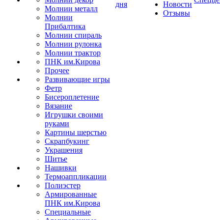
дня
Новости
Молнии металл
Отзывы
Молнии
Прибалтика
Молнии спираль
Молнии рулонка
Молнии трактор
ПНК им.Кирова
Прочее
Развивающие игры
Фетр
Бисероплетение
Вязание
Игрушки своими
руками
Картины шерстью
Скрапбукинг
Украшения
Шитье
Нашивки
Термоаппликации
Полиэстер
Армированные
ПНК им.Кирова
Специальные