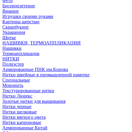
Фетр
Бисероплетение
Вязание
Игрушки своими руками
Картины шерстью
Скрапбукинг
Украшения
Шитье
НАШИВКИ, ТЕРМОАППЛИКАЦИИ
Нашивки
Термоаппликации
НИТКИ
Полиэстер
Армированные ПНК им.Кирова
Нитки швейные в промышленной намотке
Специальные
Мононить
Текстурированные нитки
Нитки Люрекс
Золотые нитки для вышивания
Нитки черные
Нитки шелковые
Нитки мятного цвета
Нитки капроновые
Армированные Китай