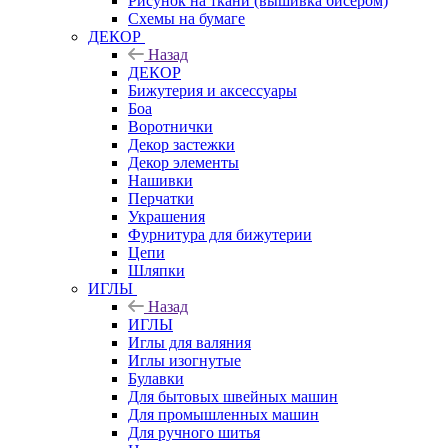
Рисунок на ткани (вышивка бисером)
Схемы на бумаге
ДЕКОР
Назад
ДЕКОР
Бижутерия и аксессуары
Боа
Воротнички
Декор застежки
Декор элементы
Нашивки
Перчатки
Украшения
Фурнитура для бижутерии
Цепи
Шляпки
ИГЛЫ
Назад
ИГЛЫ
Иглы для валяния
Иглы изогнутые
Булавки
Для бытовых швейных машин
Для промышленных машин
Для ручного шитья