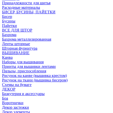
Принадлежности для шитья
Расходные материалы
БИСЕР, БУСИНЫ, ПАЙЕТКИ
Бисер
Бусины
Пайетки
ВСЕ ДЛЯ ШТОР
Бахрома
Бахрома металлизированная
Ленты шторные
Шторная фурнитура
ВЫШИВАНИЕ
Канва
Наборы для вышивания
Принты для вышивки лентами
Пяльцы, приспособления
Рисунок на канве (вышивка крестом)
Рисунок на ткани (вышивка бисером)
Схемы на бумаге
ДЕКОР
Бижутерия и аксессуары
Боа
Воротнички
Декор застежки
Декор элементы