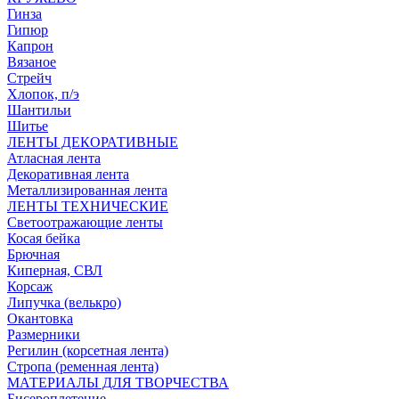
Гинза
Гипюр
Капрон
Вязаное
Стрейч
Хлопок, п/э
Шантильи
Шитье
ЛЕНТЫ ДЕКОРАТИВНЫЕ
Атласная лента
Декоративная лента
Металлизированная лента
ЛЕНТЫ ТЕХНИЧЕСКИЕ
Светоотражающие ленты
Косая бейка
Брючная
Киперная, СВЛ
Корсаж
Липучка (велькро)
Окантовка
Размерники
Регилин (корсетная лента)
Стропа (ременная лента)
МАТЕРИАЛЫ ДЛЯ ТВОРЧЕСТВА
Бисероплетение