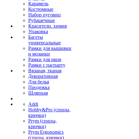
Карамель
Костюмные
Набор пуговиц
Рубашечные
Красители. химия
Упаковка
Багеты
универсальные
Рамки для вышивки
и мозаики
Рамки для икон
Рамки с паспарту
Вязаная, тканая
Декоративная
Для белья
Продежка
Шляпная
Addi
Hobby&Pro (спицы,
крючки)
Prym (спицы,
крючки)
Prym Ergonomics
(спицы, крючки)