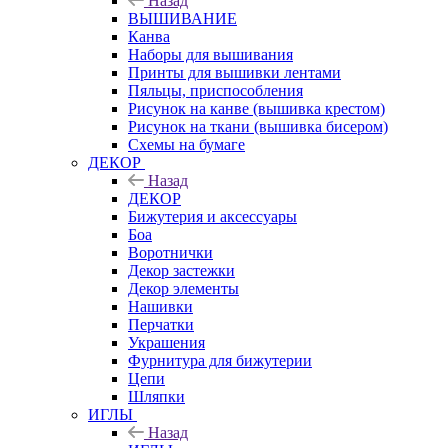
Назад
ВЫШИВАНИЕ
Канва
Наборы для вышивания
Принты для вышивки лентами
Пяльцы, приспособления
Рисунок на канве (вышивка крестом)
Рисунок на ткани (вышивка бисером)
Схемы на бумаге
ДЕКОР
Назад
ДЕКОР
Бижутерия и аксессуары
Боа
Воротнички
Декор застежки
Декор элементы
Нашивки
Перчатки
Украшения
Фурнитура для бижутерии
Цепи
Шляпки
ИГЛЫ
Назад