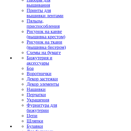
вышивания
Принты для
вышивки лентами
Пяльцы,
приспособления
Рисунок на канве
(вышивка крестом)
Рисунок на ткани
(вышивка бисером)
Схемы на бумаге
Бижутерия и
аксессуары
Боа
Воротнички
Декор застежки
Декор элементы
Нашивки
Перчатки
Украшения
Фурнитура для
бижутерии
Цепи
Шляпки
Булавки