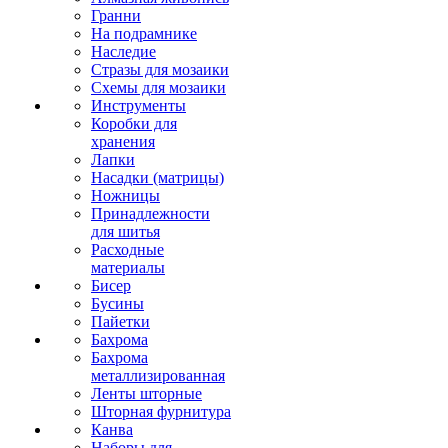
Гранни
На подрамнике
Наследие
Стразы для мозаики
Схемы для мозаики
Инструменты
Коробки для
хранения
Лапки
Насадки (матрицы)
Ножницы
Принадлежности
для шитья
Расходные
материалы
Бисер
Бусины
Пайетки
Бахрома
Бахрома
металлизированная
Ленты шторные
Шторная фурнитура
Канва
Наборы для