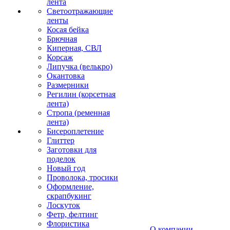
лента
Светоотражающие
ленты
Косая бейка
Брючная
Киперная, СВЛ
Корсаж
Липучка (велькро)
Окантовка
Размерники
Регилин (корсетная
лента)
Стропа (ременная
лента)
Бисероплетение
Глиттер
Заготовки для
поделок
Новый год
Проволока, тросики
Оформление,
скрапбукинг
Лоскуток
Фетр, фелтинг
Флористика
О компании