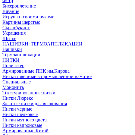
Фетр
Бисероплетение
Вязание
Игрушки своими руками
Картины шерстью
Скрапбукинг
Украшения
Шитье
НАШИВКИ, ТЕРМОАППЛИКАЦИИ
Нашивки
Термоаппликации
НИТКИ
Полиэстер
Армированные ПНК им.Кирова
Нитки швейные в промышленной намотке
Специальные
Мононить
Текстурированные нитки
Нитки Люрекс
Золотые нитки для вышивания
Нитки черные
Нитки шелковые
Нитки мятного цвета
Нитки капроновые
Армированные Китай