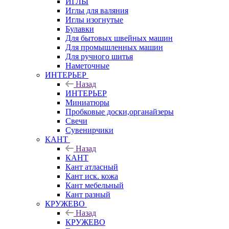
ИГЛЫ
Иглы для валяния
Иглы изогнутые
Булавки
Для бытовых швейных машин
Для промышленных машин
Для ручного шитья
Наметочные
ИНТЕРЬЕР
Назад
ИНТЕРЬЕР
Миниатюры
Пробковые доски,органайзеры
Свечи
Сувенирчики
КАНТ
Назад
КАНТ
Кант атласный
Кант иск. кожа
Кант мебельный
Кант разный
КРУЖЕВО
Назад
КРУЖЕВО