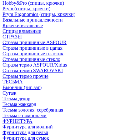
Hobby&Pro (спицы, крючки)
Prym (спицы, крючки)
Prym Ergonomics (спицы, крючки)
Вязальные принадлежности
Крючки вязальные
Спицы вязальные
СТРАЗЫ
Стразы пришивные ASFOUR
Стразы пришивные в цапах
Стразы пришивные пластик
Стразы пришивные стекло
Стразы термо ASFOUR/Xirius
Стразы термо SWAROVSKI
Стразы термо прочие
ТЕСЬМА
Вьюнчик (зиг-заг)
Сутаж
Тесьма декор
Тесьма жаккард
Тесьма золотая, серебрянная
Тесьма с помпонами
ФУРНИТУРА
Фурнитура для молний
Фурнитура для белья
Фурнитура для сумок