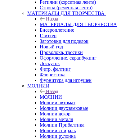
Регилин (корсетная лента)
Стропа (ременная лента)
МАТЕРИАЛЫ ДЛЯ ТВОРЧЕСТВА
Назад
МАТЕРИАЛЫ ДЛЯ ТВОРЧЕСТВА
Бисероплетение
Глиттер
Заготовки для поделок
Новый год
Проволока, тросики
Оформление, скрапбукинг
Лоскуток
Фетр, фелтинг
Флористика
Фурнитура для игрушек
МОЛНИИ
Назад
МОЛНИИ
Молнии автомат
Молнии двухзамковые
Молнии декор
Молнии металл
Молнии Прибалтика
Молнии спираль
Молнии рулонка