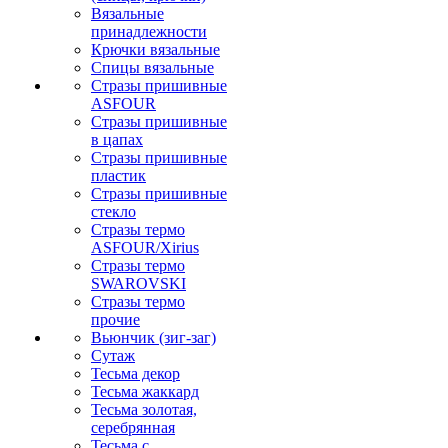
Вязальные
принадлежности
Крючки вязальные
Спицы вязальные
Стразы пришивные
ASFOUR
Стразы пришивные
в цапах
Стразы пришивные
пластик
Стразы пришивные
стекло
Стразы термо
ASFOUR/Xirius
Стразы термо
SWAROVSKI
Стразы термо
прочие
Вьюнчик (зиг-заг)
Сутаж
Тесьма декор
Тесьма жаккард
Тесьма золотая,
серебрянная
Тесьма с