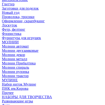
Глиттер
Заготовки для поделок
Новый год
Проволока, тросики
Оформление, скрапбукинг
Лоскуток
Фетр, фелтинг
Флористика
Фурнитура для игрушек
МОЛНИИ
Молнии автомат
Молнии двухзамковые
Молнии декор
Молнии металл
Молнии Прибалтика
Молнии спираль
Молнии рулонка
Молнии трактор
МУЛИНЕ
Набор ниток Мулине
ПНК им.Кирова
Прочее
НАБОРЫ ДЛЯ ТВОРЧЕСТВА
Развивающие игры