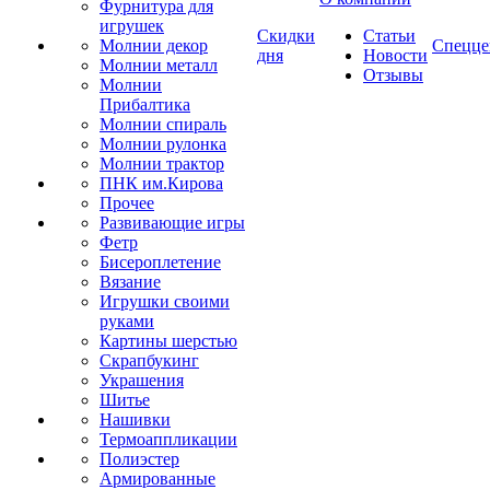
Фурнитура для
игрушек
Скидки
Статьи
Молнии декор
Спецце
дня
Новости
Молнии металл
Отзывы
Молнии
Прибалтика
Молнии спираль
Молнии рулонка
Молнии трактор
ПНК им.Кирова
Прочее
Развивающие игры
Фетр
Бисероплетение
Вязание
Игрушки своими
руками
Картины шерстью
Скрапбукинг
Украшения
Шитье
Нашивки
Термоаппликации
Полиэстер
Армированные