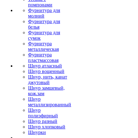
помпонами
Фурнитура для
молний
Фурнитура для
белья
Фурнитура для
сумок
Фурнитура
металлическая
Фурнитура
пластмассовая
Шнур атласный
Шнур вощенный
Шнур, нить, канат
джутовый
Шнур замшевый,
кож.зам
Шнур
металлизированный
Шнур
полиэфирный
Шнур разный
Шнур хлопковый
Шнурки