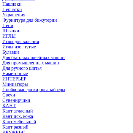
Нашивки
Перчатки
Украшения
Фурнитура для бижутерии
Цепи
Шляпки
ИГЛЫ
Иглы для валяния
Иглы изогнутые
Булавки
Для бытовых швейных машин
Для промышленных машин
Для ручного шитья
Наметочные
ИНТЕРЬЕР
Миниатюры
Пробковые доски,органайзеры
Свечи
Сувенирчики
КАНТ
Кант атласный
Кант иск. кожа
Кант мебельный
Кант разный
КРУЖЕВО