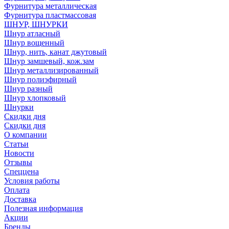
Фурнитура металлическая
Фурнитура пластмассовая
ШНУР, ШНУРКИ
Шнур атласный
Шнур вощенный
Шнур, нить, канат джутовый
Шнур замшевый, кож.зам
Шнур металлизированный
Шнур полиэфирный
Шнур разный
Шнур хлопковый
Шнурки
Скидки дня
Скидки дня
О компании
Статьи
Новости
Отзывы
Спеццена
Условия работы
Оплата
Доставка
Полезная информация
Акции
Бренды