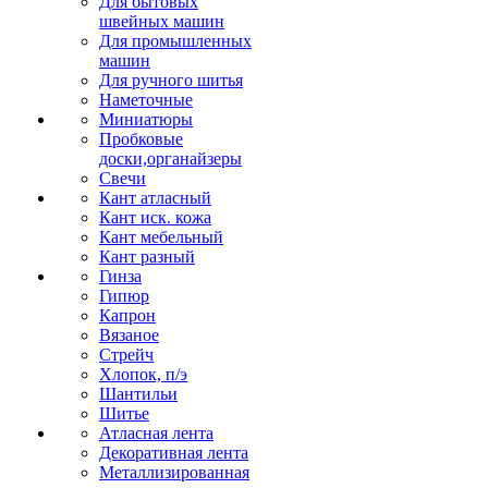
Для бытовых
швейных машин
Для промышленных
машин
Для ручного шитья
Наметочные
Миниатюры
Пробковые
доски,органайзеры
Свечи
Кант атласный
Кант иск. кожа
Кант мебельный
Кант разный
Гинза
Гипюр
Капрон
Вязаное
Стрейч
Хлопок, п/э
Шантильи
Шитье
Атласная лента
Декоративная лента
Металлизированная