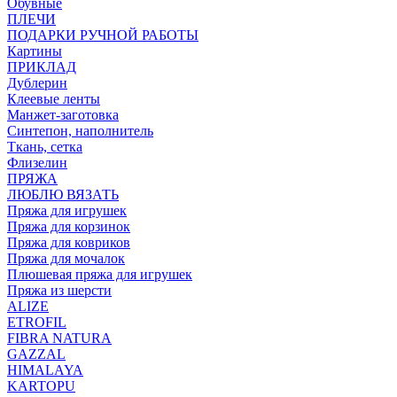
Обувные
ПЛЕЧИ
ПОДАРКИ РУЧНОЙ РАБОТЫ
Картины
ПРИКЛАД
Дублерин
Клеевые ленты
Манжет-заготовка
Синтепон, наполнитель
Ткань, сетка
Флизелин
ПРЯЖА
ЛЮБЛЮ ВЯЗАТЬ
Пряжа для игрушек
Пряжа для корзинок
Пряжа для ковриков
Пряжа для мочалок
Плюшевая пряжа для игрушек
Пряжа из шерсти
ALIZE
ETROFIL
FIBRA NATURA
GAZZAL
HIMALAYA
KARTOPU