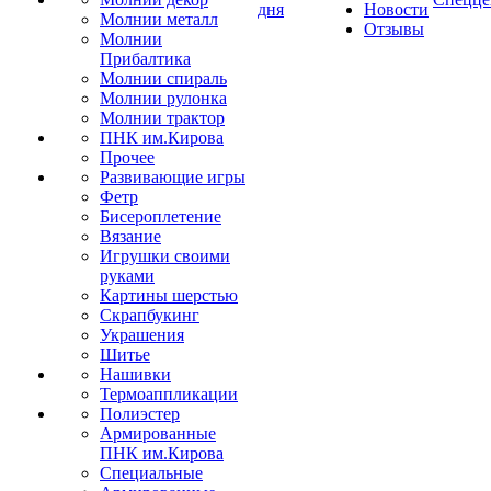
дня
Новости
Молнии металл
Отзывы
Молнии
Прибалтика
Молнии спираль
Молнии рулонка
Молнии трактор
ПНК им.Кирова
Прочее
Развивающие игры
Фетр
Бисероплетение
Вязание
Игрушки своими
руками
Картины шерстью
Скрапбукинг
Украшения
Шитье
Нашивки
Термоаппликации
Полиэстер
Армированные
ПНК им.Кирова
Специальные