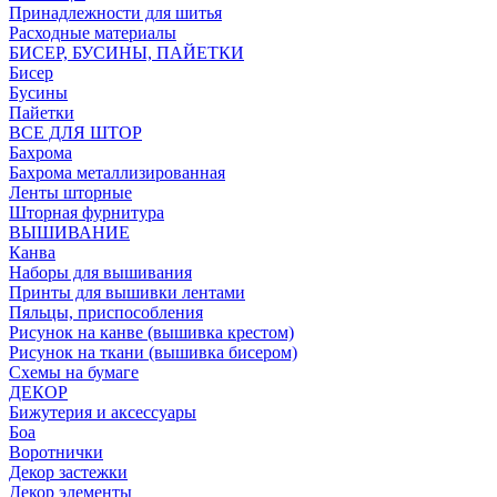
Принадлежности для шитья
Расходные материалы
БИСЕР, БУСИНЫ, ПАЙЕТКИ
Бисер
Бусины
Пайетки
ВСЕ ДЛЯ ШТОР
Бахрома
Бахрома металлизированная
Ленты шторные
Шторная фурнитура
ВЫШИВАНИЕ
Канва
Наборы для вышивания
Принты для вышивки лентами
Пяльцы, приспособления
Рисунок на канве (вышивка крестом)
Рисунок на ткани (вышивка бисером)
Схемы на бумаге
ДЕКОР
Бижутерия и аксессуары
Боа
Воротнички
Декор застежки
Декор элементы