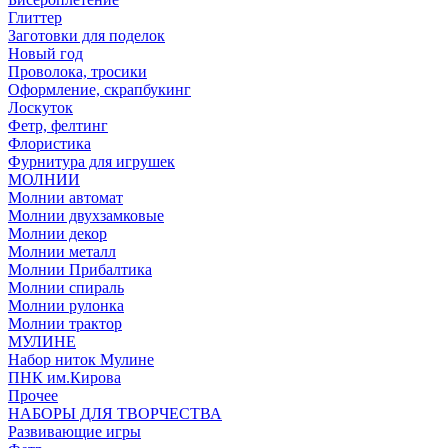
Глиттер
Заготовки для поделок
Новый год
Проволока, тросики
Оформление, скрапбукинг
Лоскуток
Фетр, фелтинг
Флористика
Фурнитура для игрушек
МОЛНИИ
Молнии автомат
Молнии двухзамковые
Молнии декор
Молнии металл
Молнии Прибалтика
Молнии спираль
Молнии рулонка
Молнии трактор
МУЛИНЕ
Набор ниток Мулине
ПНК им.Кирова
Прочее
НАБОРЫ ДЛЯ ТВОРЧЕСТВА
Развивающие игры