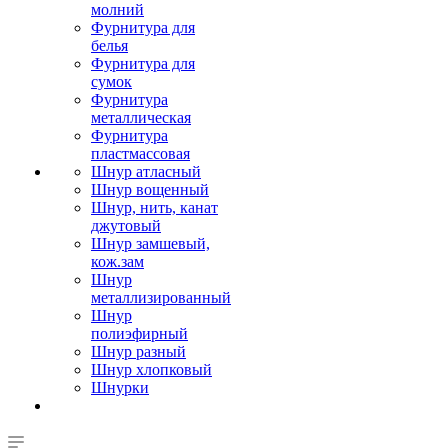
молний
Фурнитура для
белья
Фурнитура для
сумок
Фурнитура
металлическая
Фурнитура
пластмассовая
Шнур атласный
Шнур вощенный
Шнур, нить, канат
джутовый
Шнур замшевый,
кож.зам
Шнур
металлизированный
Шнур
полиэфирный
Шнур разный
Шнур хлопковый
Шнурки