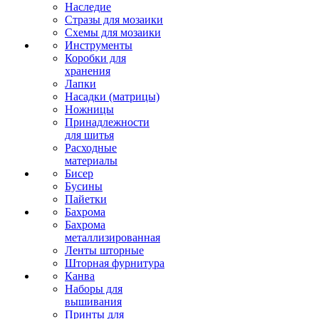
Наследие
Стразы для мозаики
Схемы для мозаики
Инструменты
Коробки для
хранения
Лапки
Насадки (матрицы)
Ножницы
Принадлежности
для шитья
Расходные
материалы
Бисер
Бусины
Пайетки
Бахрома
Бахрома
металлизированная
Ленты шторные
Шторная фурнитура
Канва
Наборы для
вышивания
Принты для