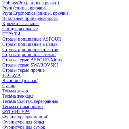
Hobby&Pro (спицы, крючки)
Prym (спицы, крючки)
Prym Ergonomics (спицы, крючки)
Вязальные принадлежности
Крючки вязальные
Спицы вязальные
СТРАЗЫ
Стразы пришивные ASFOUR
Стразы пришивные в цапах
Стразы пришивные пластик
Стразы пришивные стекло
Стразы термо ASFOUR/Xirius
Стразы термо SWAROVSKI
Стразы термо прочие
ТЕСЬМА
Вьюнчик (зиг-заг)
Сутаж
Тесьма декор
Тесьма жаккард
Тесьма золотая, серебрянная
Тесьма с помпонами
ФУРНИТУРА
Фурнитура для молний
Фурнитура для белья
Фурнитура для сумок