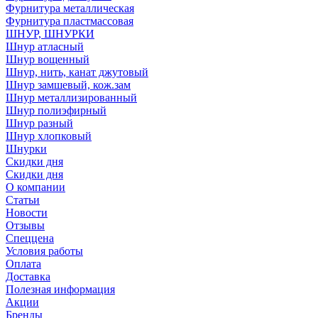
Фурнитура металлическая
Фурнитура пластмассовая
ШНУР, ШНУРКИ
Шнур атласный
Шнур вощенный
Шнур, нить, канат джутовый
Шнур замшевый, кож.зам
Шнур металлизированный
Шнур полиэфирный
Шнур разный
Шнур хлопковый
Шнурки
Скидки дня
Скидки дня
О компании
Статьи
Новости
Отзывы
Спеццена
Условия работы
Оплата
Доставка
Полезная информация
Акции
Бренды