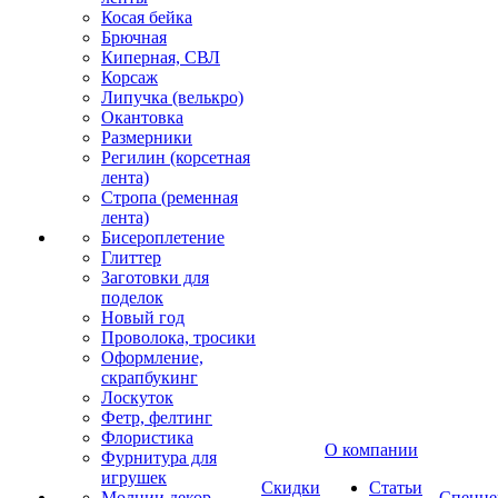
Косая бейка
Брючная
Киперная, СВЛ
Корсаж
Липучка (велькро)
Окантовка
Размерники
Регилин (корсетная
лента)
Стропа (ременная
лента)
Бисероплетение
Глиттер
Заготовки для
поделок
Новый год
Проволока, тросики
Оформление,
скрапбукинг
Лоскуток
Фетр, фелтинг
Флористика
О компании
Фурнитура для
игрушек
Скидки
Статьи
Молнии декор
Спецце