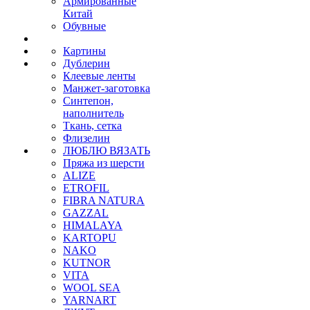
Армированные
Китай
Обувные
Картины
Дублерин
Клеевые ленты
Манжет-заготовка
Синтепон,
наполнитель
Ткань, сетка
Флизелин
ЛЮБЛЮ ВЯЗАТЬ
Пряжа из шерсти
ALIZE
ETROFIL
FIBRA NATURA
GAZZAL
HIMALAYA
KARTOPU
NAKO
KUTNOR
VITA
WOOL SEA
YARNART