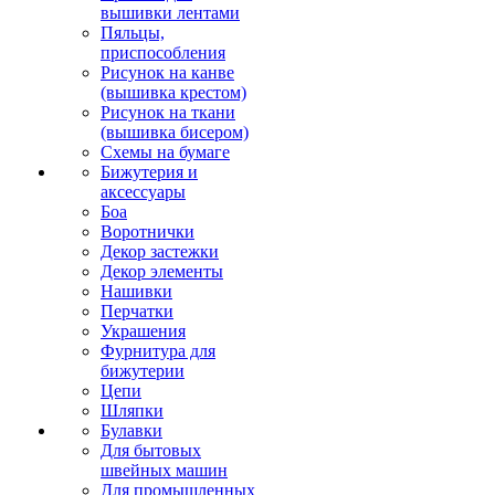
вышивки лентами
Пяльцы,
приспособления
Рисунок на канве
(вышивка крестом)
Рисунок на ткани
(вышивка бисером)
Схемы на бумаге
Бижутерия и
аксессуары
Боа
Воротнички
Декор застежки
Декор элементы
Нашивки
Перчатки
Украшения
Фурнитура для
бижутерии
Цепи
Шляпки
Булавки
Для бытовых
швейных машин
Для промышленных