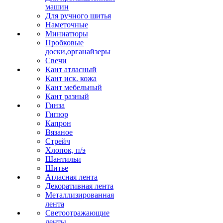
машин
Для ручного шитья
Наметочные
Миниатюры
Пробковые
доски,органайзеры
Свечи
Кант атласный
Кант иск. кожа
Кант мебельный
Кант разный
Гинза
Гипюр
Капрон
Вязаное
Стрейч
Хлопок, п/э
Шантильи
Шитье
Атласная лента
Декоративная лента
Металлизированная
лента
Светоотражающие
ленты