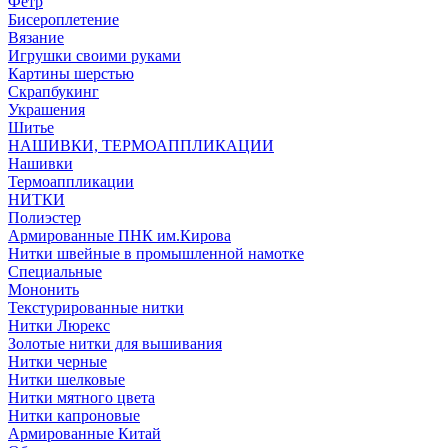
Фетр
Бисероплетение
Вязание
Игрушки своими руками
Картины шерстью
Скрапбукинг
Украшения
Шитье
НАШИВКИ, ТЕРМОАППЛИКАЦИИ
Нашивки
Термоаппликации
НИТКИ
Полиэстер
Армированные ПНК им.Кирова
Нитки швейные в промышленной намотке
Специальные
Мононить
Текстурированные нитки
Нитки Люрекс
Золотые нитки для вышивания
Нитки черные
Нитки шелковые
Нитки мятного цвета
Нитки капроновые
Армированные Китай