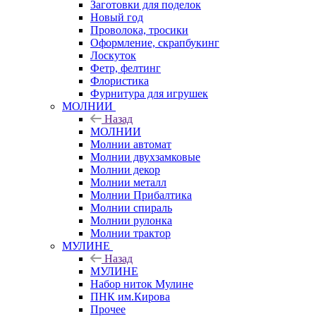
Заготовки для поделок
Новый год
Проволока, тросики
Оформление, скрапбукинг
Лоскуток
Фетр, фелтинг
Флористика
Фурнитура для игрушек
МОЛНИИ
Назад
МОЛНИИ
Молнии автомат
Молнии двухзамковые
Молнии декор
Молнии металл
Молнии Прибалтика
Молнии спираль
Молнии рулонка
Молнии трактор
МУЛИНЕ
Назад
МУЛИНЕ
Набор ниток Мулине
ПНК им.Кирова
Прочее