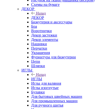
Рисунок на ткани (вышивка бисером)
Схемы на бумаге
ДЕКОР
Назад
ДЕКОР
Бижутерия и аксессуары
Боа
Воротнички
Декор застежки
Декор элементы
Нашивки
Перчатки
Украшения
Фурнитура для бижутерии
Цепи
Шляпки
ИГЛЫ
Назад
ИГЛЫ
Иглы для валяния
Иглы изогнутые
Булавки
Для бытовых швейных машин
Для промышленных машин
Для ручного шитья