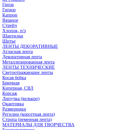
Гинза
Гипюр
Капрон
Вязаное
Стрейч
Хлопок, п/э
Шантильи
Шитье
ЛЕНТЫ ДЕКОРАТИВНЫЕ
Атласная лента
Декоративная лента
Металлизированная лента
ЛЕНТЫ ТЕХНИЧЕСКИЕ
Светоотражающие ленты
Косая бейка
Брючная
Киперная, СВЛ
Корсаж
Липучка (велькро)
Окантовка
Размерники
Регилин (корсетная лента)
Стропа (ременная лента)
МАТЕРИАЛЫ ДЛЯ ТВОРЧЕСТВА
Бисероплетение