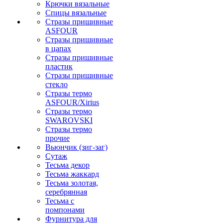
Крючки вязальные
Спицы вязальные
Стразы пришивные
ASFOUR
Стразы пришивные
в цапах
Стразы пришивные
пластик
Стразы пришивные
стекло
Стразы термо
ASFOUR/Xirius
Стразы термо
SWAROVSKI
Стразы термо
прочие
Вьюнчик (зиг-заг)
Сутаж
Тесьма декор
Тесьма жаккард
Тесьма золотая,
серебрянная
Тесьма с
помпонами
Фурнитура для