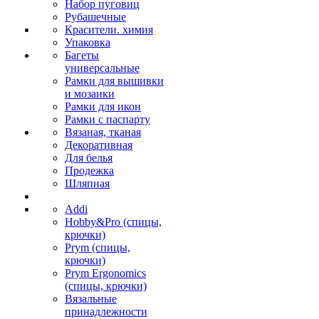
Набор пуговиц
Рубашечные
Красители. химия
Упаковка
Багеты
универсальные
Рамки для вышивки
и мозаики
Рамки для икон
Рамки с паспарту
Вязаная, тканая
Декоративная
Для белья
Продежка
Шляпная
Addi
Hobby&Pro (спицы,
крючки)
Prym (спицы,
крючки)
Prym Ergonomics
(спицы, крючки)
Вязальные
принадлежности