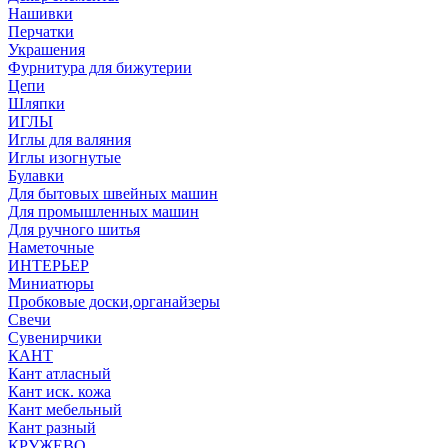
Нашивки
Перчатки
Украшения
Фурнитура для бижутерии
Цепи
Шляпки
ИГЛЫ
Иглы для валяния
Иглы изогнутые
Булавки
Для бытовых швейных машин
Для промышленных машин
Для ручного шитья
Наметочные
ИНТЕРЬЕР
Миниатюры
Пробковые доски,органайзеры
Свечи
Сувенирчики
КАНТ
Кант атласный
Кант иск. кожа
Кант мебельный
Кант разный
КРУЖЕВО