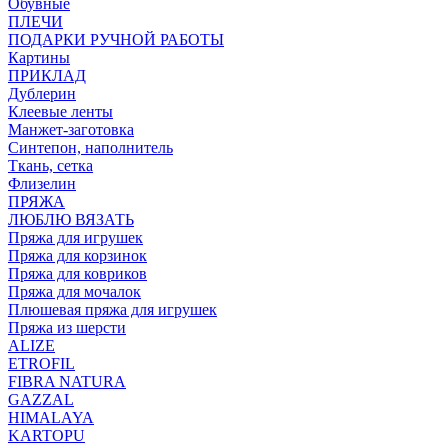
Обувные
ПЛЕЧИ
ПОДАРКИ РУЧНОЙ РАБОТЫ
Картины
ПРИКЛАД
Дублерин
Клеевые ленты
Манжет-заготовка
Синтепон, наполнитель
Ткань, сетка
Флизелин
ПРЯЖА
ЛЮБЛЮ ВЯЗАТЬ
Пряжа для игрушек
Пряжа для корзинок
Пряжа для ковриков
Пряжа для мочалок
Плюшевая пряжа для игрушек
Пряжа из шерсти
ALIZE
ETROFIL
FIBRA NATURA
GAZZAL
HIMALAYA
KARTOPU