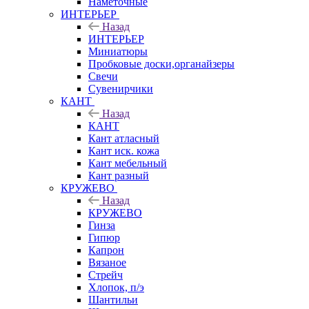
Наметочные
ИНТЕРЬЕР
Назад
ИНТЕРЬЕР
Миниатюры
Пробковые доски,органайзеры
Свечи
Сувенирчики
КАНТ
Назад
КАНТ
Кант атласный
Кант иск. кожа
Кант мебельный
Кант разный
КРУЖЕВО
Назад
КРУЖЕВО
Гинза
Гипюр
Капрон
Вязаное
Стрейч
Хлопок, п/э
Шантильи