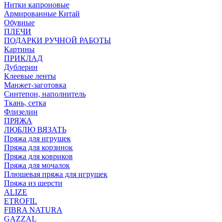
Нитки капроновые
Армированные Китай
Обувные
ПЛЕЧИ
ПОДАРКИ РУЧНОЙ РАБОТЫ
Картины
ПРИКЛАД
Дублерин
Клеевые ленты
Манжет-заготовка
Синтепон, наполнитель
Ткань, сетка
Флизелин
ПРЯЖА
ЛЮБЛЮ ВЯЗАТЬ
Пряжа для игрушек
Пряжа для корзинок
Пряжа для ковриков
Пряжа для мочалок
Плюшевая пряжа для игрушек
Пряжа из шерсти
ALIZE
ETROFIL
FIBRA NATURA
GAZZAL