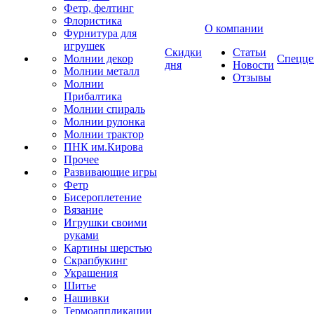
Фетр, фелтинг
Флористика
О компании
Фурнитура для
игрушек
Скидки
Статьи
Молнии декор
Спецце
дня
Новости
Молнии металл
Отзывы
Молнии
Прибалтика
Молнии спираль
Молнии рулонка
Молнии трактор
ПНК им.Кирова
Прочее
Развивающие игры
Фетр
Бисероплетение
Вязание
Игрушки своими
руками
Картины шерстью
Скрапбукинг
Украшения
Шитье
Нашивки
Термоаппликации