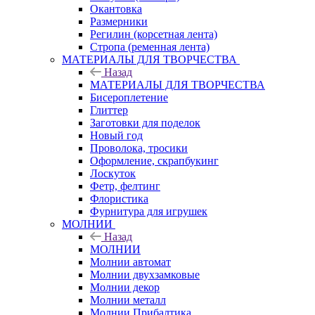
Окантовка
Размерники
Регилин (корсетная лента)
Стропа (ременная лента)
МАТЕРИАЛЫ ДЛЯ ТВОРЧЕСТВА
Назад
МАТЕРИАЛЫ ДЛЯ ТВОРЧЕСТВА
Бисероплетение
Глиттер
Заготовки для поделок
Новый год
Проволока, тросики
Оформление, скрапбукинг
Лоскуток
Фетр, фелтинг
Флористика
Фурнитура для игрушек
МОЛНИИ
Назад
МОЛНИИ
Молнии автомат
Молнии двухзамковые
Молнии декор
Молнии металл
Молнии Прибалтика