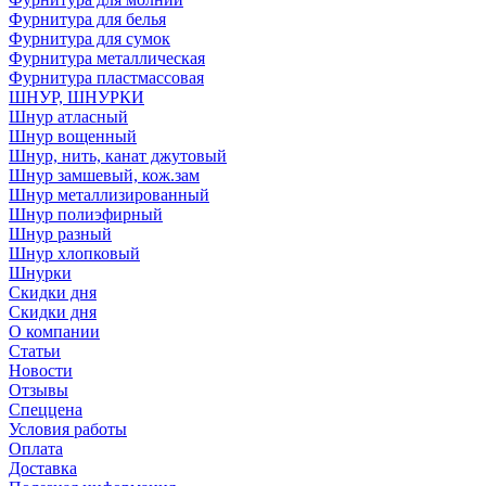
Фурнитура для белья
Фурнитура для сумок
Фурнитура металлическая
Фурнитура пластмассовая
ШНУР, ШНУРКИ
Шнур атласный
Шнур вощенный
Шнур, нить, канат джутовый
Шнур замшевый, кож.зам
Шнур металлизированный
Шнур полиэфирный
Шнур разный
Шнур хлопковый
Шнурки
Скидки дня
Скидки дня
О компании
Статьи
Новости
Отзывы
Спеццена
Условия работы
Оплата
Доставка