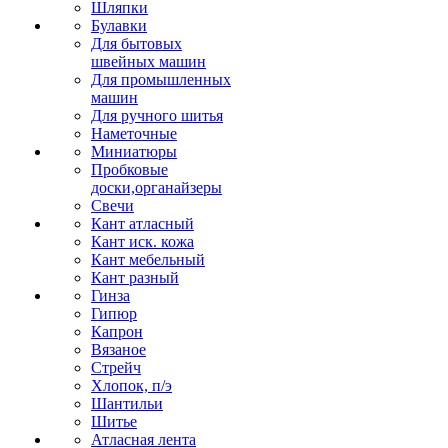
Шляпки
Булавки
Для бытовых
швейных машин
Для промышленных
машин
Для ручного шитья
Наметочные
Миниатюры
Пробковые
доски,органайзеры
Свечи
Кант атласный
Кант иск. кожа
Кант мебельный
Кант разный
Гинза
Гипюр
Капрон
Вязаное
Стрейч
Хлопок, п/э
Шантильи
Шитье
Атласная лента