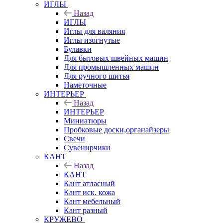
ИГЛЫ
Назад
ИГЛЫ
Иглы для валяния
Иглы изогнутые
Булавки
Для бытовых швейных машин
Для промышленных машин
Для ручного шитья
Наметочные
ИНТЕРЬЕР
Назад
ИНТЕРЬЕР
Миниатюры
Пробковые доски,органайзеры
Свечи
Сувенирчики
КАНТ
Назад
КАНТ
Кант атласный
Кант иск. кожа
Кант мебельный
Кант разный
КРУЖЕВО