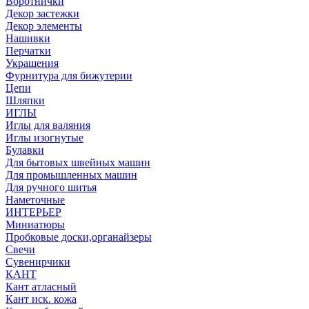
Воротнички
Декор застежки
Декор элементы
Нашивки
Перчатки
Украшения
Фурнитура для бижутерии
Цепи
Шляпки
ИГЛЫ
Иглы для валяния
Иглы изогнутые
Булавки
Для бытовых швейных машин
Для промышленных машин
Для ручного шитья
Наметочные
ИНТЕРЬЕР
Миниатюры
Пробковые доски,органайзеры
Свечи
Сувенирчики
КАНТ
Кант атласный
Кант иск. кожа