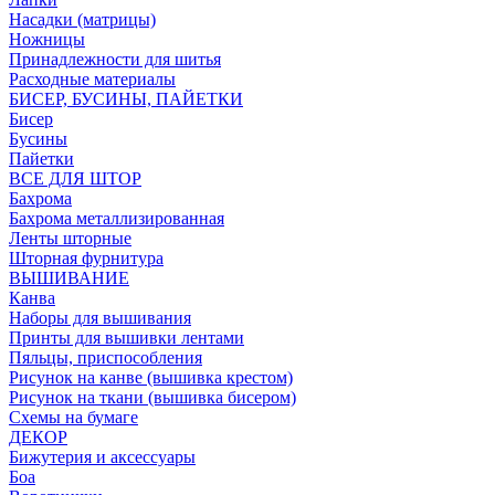
Насадки (матрицы)
Ножницы
Принадлежности для шитья
Расходные материалы
БИСЕР, БУСИНЫ, ПАЙЕТКИ
Бисер
Бусины
Пайетки
ВСЕ ДЛЯ ШТОР
Бахрома
Бахрома металлизированная
Ленты шторные
Шторная фурнитура
ВЫШИВАНИЕ
Канва
Наборы для вышивания
Принты для вышивки лентами
Пяльцы, приспособления
Рисунок на канве (вышивка крестом)
Рисунок на ткани (вышивка бисером)
Схемы на бумаге
ДЕКОР
Бижутерия и аксессуары
Боа