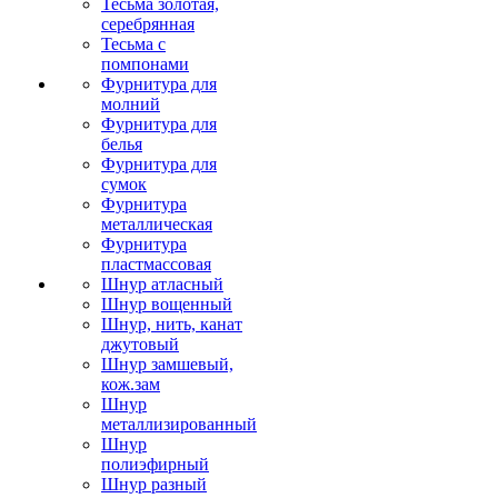
Тесьма золотая,
серебрянная
Тесьма с
помпонами
Фурнитура для
молний
Фурнитура для
белья
Фурнитура для
сумок
Фурнитура
металлическая
Фурнитура
пластмассовая
Шнур атласный
Шнур вощенный
Шнур, нить, канат
джутовый
Шнур замшевый,
кож.зам
Шнур
металлизированный
Шнур
полиэфирный
Шнур разный