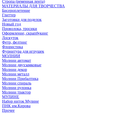
Стропа (ременная лента)
МАТЕРИАЛЫ ДЛЯ ТВОРЧЕСТВА
Бисероплетение
Глиттер
Заготовки для поделок
Новый год
Проволока, тросики
Оформление, скрапбукинг
Лоскуток
Фетр, фелтинг
Флористика
Фурнитура для игрушек
МОЛНИИ
Молнии автомат
Молнии двухзамковые
Молнии декор
Молнии металл
Молнии Прибалтика
Молнии спираль
Молнии рулонка
Молнии трактор
МУЛИНЕ
Набор ниток Мулине
ПНК им.Кирова
Прочее