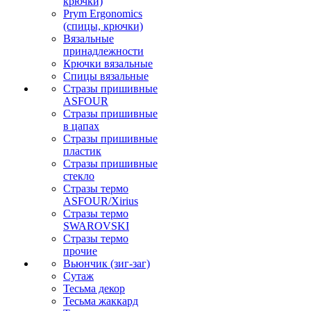
крючки)
Prym Ergonomics
(спицы, крючки)
Вязальные
принадлежности
Крючки вязальные
Спицы вязальные
Стразы пришивные
ASFOUR
Стразы пришивные
в цапах
Стразы пришивные
пластик
Стразы пришивные
стекло
Стразы термо
ASFOUR/Xirius
Стразы термо
SWAROVSKI
Стразы термо
прочие
Вьюнчик (зиг-заг)
Сутаж
Тесьма декор
Тесьма жаккард