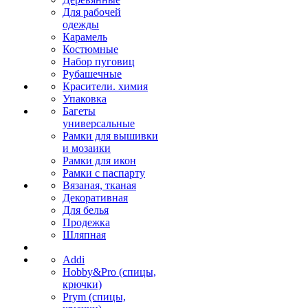
Для рабочей
одежды
Карамель
Костюмные
Набор пуговиц
Рубашечные
Красители. химия
Упаковка
Багеты
универсальные
Рамки для вышивки
и мозаики
Рамки для икон
Рамки с паспарту
Вязаная, тканая
Декоративная
Для белья
Продежка
Шляпная
Addi
Hobby&Pro (спицы,
крючки)
Prym (спицы,