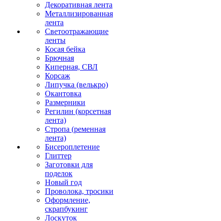
Декоративная лента
Металлизированная
лента
Светоотражающие
ленты
Косая бейка
Брючная
Киперная, СВЛ
Корсаж
Липучка (велькро)
Окантовка
Размерники
Регилин (корсетная
лента)
Стропа (ременная
лента)
Бисероплетение
Глиттер
Заготовки для
поделок
Новый год
Проволока, тросики
Оформление,
скрапбукинг
Лоскуток