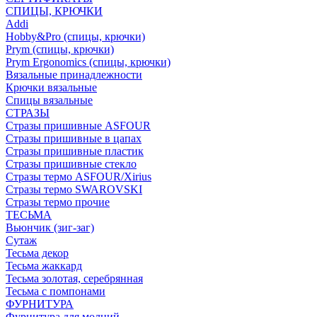
СПИЦЫ, КРЮЧКИ
Addi
Hobby&Pro (спицы, крючки)
Prym (спицы, крючки)
Prym Ergonomics (спицы, крючки)
Вязальные принадлежности
Крючки вязальные
Спицы вязальные
СТРАЗЫ
Стразы пришивные ASFOUR
Стразы пришивные в цапах
Стразы пришивные пластик
Стразы пришивные стекло
Стразы термо ASFOUR/Xirius
Стразы термо SWAROVSKI
Стразы термо прочие
ТЕСЬМА
Вьюнчик (зиг-заг)
Сутаж
Тесьма декор
Тесьма жаккард
Тесьма золотая, серебрянная
Тесьма с помпонами
ФУРНИТУРА
Фурнитура для молний