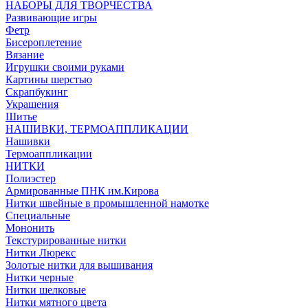
НАБОРЫ ДЛЯ ТВОРЧЕСТВА
Развивающие игры
Фетр
Бисероплетение
Вязание
Игрушки своими руками
Картины шерстью
Скрапбукинг
Украшения
Шитье
НАШИВКИ, ТЕРМОАППЛИКАЦИИ
Нашивки
Термоаппликации
НИТКИ
Полиэстер
Армированные ПНК им.Кирова
Нитки швейные в промышленной намотке
Специальные
Мононить
Текстурированные нитки
Нитки Люрекс
Золотые нитки для вышивания
Нитки черные
Нитки шелковые
Нитки мятного цвета