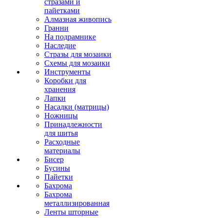
стразами и
пайетками
Алмазная живопись
Гранни
На подрамнике
Наследие
Стразы для мозаики
Схемы для мозаики
Инструменты
Коробки для
хранения
Лапки
Насадки (матрицы)
Ножницы
Принадлежности
для шитья
Расходные
материалы
Бисер
Бусины
Пайетки
Бахрома
Бахрома
металлизированная
Ленты шторные