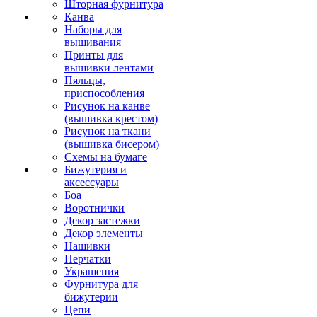
Шторная фурнитура
Канва
Наборы для
вышивания
Принты для
вышивки лентами
Пяльцы,
приспособления
Рисунок на канве
(вышивка крестом)
Рисунок на ткани
(вышивка бисером)
Схемы на бумаге
Бижутерия и
аксессуары
Боа
Воротнички
Декор застежки
Декор элементы
Нашивки
Перчатки
Украшения
Фурнитура для
бижутерии
Цепи