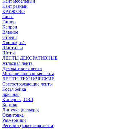
Кант мебельный
Кант разный
КРУЖЕВО
Гинза
Гипюр
Капрон
Вязаное
Стрейч
Хлопок, п/э
Шантильи
Шитье
ЛЕНТЫ ДЕКОРАТИВНЫЕ
Атласная лента
Декоративная лента
Металлизированная лента
ЛЕНТЫ ТЕХНИЧЕСКИЕ
Светоотражающие ленты
Косая бейка
Брючная
Киперная, СВЛ
Корсаж
Липучка (велькро)
Окантовка
Размерники
Регилин (корсетная лента)