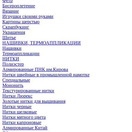
Фетр
Бисероплетение
Вязание
Игрушки своими руками
Картины шерстью
Скрапбукинг
Украшения
Шитье
НАШИВКИ, ТЕРМОАППЛИКАЦИИ
Нашивки
Термоаппликации
НИТКИ
Полиэстер
Армированные ПНК им.Кирова
Нитки швейные в промышленной намотке
Специальные
Мононить
Текстурированные нитки
Нитки Люрекс
Золотые нитки для вышивания
Нитки черные
Нитки шелковые
Нитки мятного цвета
Нитки капроновые
Армированные Китай