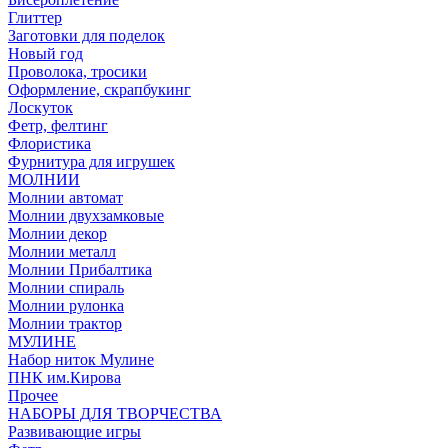
Глиттер
Заготовки для поделок
Новый год
Проволока, тросики
Оформление, скрапбукинг
Лоскуток
Фетр, фелтинг
Флористика
Фурнитура для игрушек
МОЛНИИ
Молнии автомат
Молнии двухзамковые
Молнии декор
Молнии металл
Молнии Прибалтика
Молнии спираль
Молнии рулонка
Молнии трактор
МУЛИНЕ
Набор ниток Мулине
ПНК им.Кирова
Прочее
НАБОРЫ ДЛЯ ТВОРЧЕСТВА
Развивающие игры