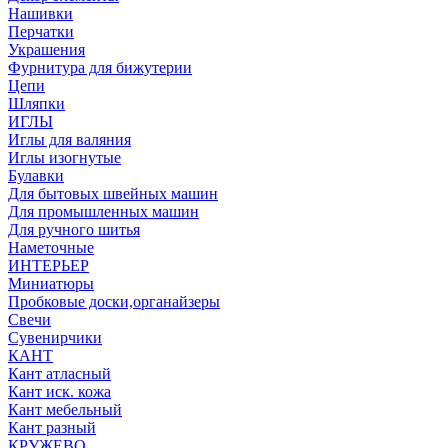
Нашивки
Перчатки
Украшения
Фурнитура для бижутерии
Цепи
Шляпки
ИГЛЫ
Иглы для валяния
Иглы изогнутые
Булавки
Для бытовых швейных машин
Для промышленных машин
Для ручного шитья
Наметочные
ИНТЕРЬЕР
Миниатюры
Пробковые доски,органайзеры
Свечи
Сувенирчики
КАНТ
Кант атласный
Кант иск. кожа
Кант мебельный
Кант разный
КРУЖЕВО