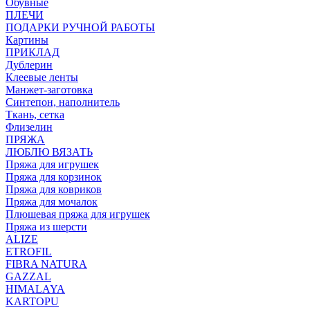
Обувные
ПЛЕЧИ
ПОДАРКИ РУЧНОЙ РАБОТЫ
Картины
ПРИКЛАД
Дублерин
Клеевые ленты
Манжет-заготовка
Синтепон, наполнитель
Ткань, сетка
Флизелин
ПРЯЖА
ЛЮБЛЮ ВЯЗАТЬ
Пряжа для игрушек
Пряжа для корзинок
Пряжа для ковриков
Пряжа для мочалок
Плюшевая пряжа для игрушек
Пряжа из шерсти
ALIZE
ETROFIL
FIBRA NATURA
GAZZAL
HIMALAYA
KARTOPU