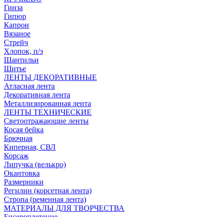
Гинза
Гипюр
Капрон
Вязаное
Стрейч
Хлопок, п/э
Шантильи
Шитье
ЛЕНТЫ ДЕКОРАТИВНЫЕ
Атласная лента
Декоративная лента
Металлизированная лента
ЛЕНТЫ ТЕХНИЧЕСКИЕ
Светоотражающие ленты
Косая бейка
Брючная
Киперная, СВЛ
Корсаж
Липучка (велькро)
Окантовка
Размерники
Регилин (корсетная лента)
Стропа (ременная лента)
МАТЕРИАЛЫ ДЛЯ ТВОРЧЕСТВА
Бисероплетение