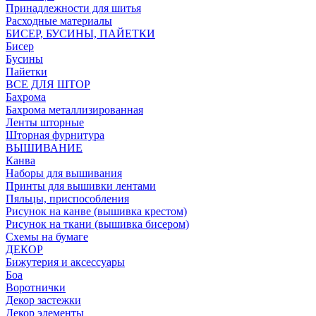
Принадлежности для шитья
Расходные материалы
БИСЕР, БУСИНЫ, ПАЙЕТКИ
Бисер
Бусины
Пайетки
ВСЕ ДЛЯ ШТОР
Бахрома
Бахрома металлизированная
Ленты шторные
Шторная фурнитура
ВЫШИВАНИЕ
Канва
Наборы для вышивания
Принты для вышивки лентами
Пяльцы, приспособления
Рисунок на канве (вышивка крестом)
Рисунок на ткани (вышивка бисером)
Схемы на бумаге
ДЕКОР
Бижутерия и аксессуары
Боа
Воротнички
Декор застежки
Декор элементы