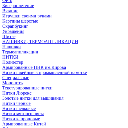
Фетр
Бисероплетение
Вязание
Игрушки своими руками
Картины шерстью
Скрапбукинг
Украшения
Шитье
НАШИВКИ, ТЕРМОАППЛИКАЦИИ
Нашивки
Термоаппликации
НИТКИ
Полиэстер
Армированные ПНК им.Кирова
Нитки швейные в промышленной намотке
Специальные
Мононить
Текстурированные нитки
Нитки Люрекс
Золотые нитки для вышивания
Нитки черные
Нитки шелковые
Нитки мятного цвета
Нитки капроновые
Армированные Китай