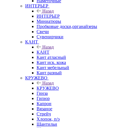
Наметочные
ИНТЕРЬЕР
Назад
ИНТЕРЬЕР
Миниатюры
Пробковые доски,органайзеры
Свечи
Сувенирчики
КАНТ
Назад
КАНТ
Кант атласный
Кант иск. кожа
Кант мебельный
Кант разный
КРУЖЕВО
Назад
КРУЖЕВО
Гинза
Гипюр
Капрон
Вязаное
Стрейч
Хлопок, п/э
Шантильи