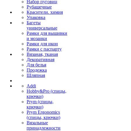
Набор пуговиц
Рубашечные
Красители. химия
Упаковка
Багеты
универсальные
Рамки для вышивки
и мозаики
Рамки для икон
Рамки с паспарту
Вязаная, тканая
Декоративная
Для белья
Продежка
Шляпная
Addi
Hobby&Pro (спицы,
крючки)
Prym (спицы,
крючки)
Prym Ergonomics
(спицы, крючки)
Вязальные
принадлежности