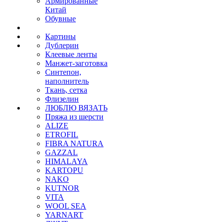
Армированные
Китай
Обувные
Картины
Дублерин
Клеевые ленты
Манжет-заготовка
Синтепон,
наполнитель
Ткань, сетка
Флизелин
ЛЮБЛЮ ВЯЗАТЬ
Пряжа из шерсти
ALIZE
ETROFIL
FIBRA NATURA
GAZZAL
HIMALAYA
KARTOPU
NAKO
KUTNOR
VITA
WOOL SEA
YARNART