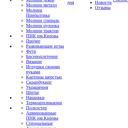
дня
Новости
Молнии металл
Отзывы
Молнии
Прибалтика
Молнии спираль
Молнии рулонка
Молнии трактор
ПНК им.Кирова
Прочее
Развивающие игры
Фетр
Бисероплетение
Вязание
Игрушки своими
руками
Картины шерстью
Скрапбукинг
Украшения
Шитье
Нашивки
Термоаппликации
Полиэстер
Армированные
ПНК им.Кирова
Специальные