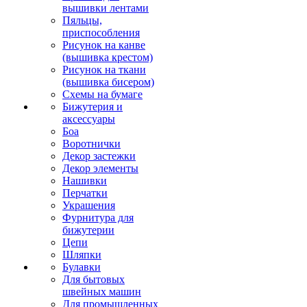
вышивки лентами
Пяльцы,
приспособления
Рисунок на канве
(вышивка крестом)
Рисунок на ткани
(вышивка бисером)
Схемы на бумаге
Бижутерия и
аксессуары
Боа
Воротнички
Декор застежки
Декор элементы
Нашивки
Перчатки
Украшения
Фурнитура для
бижутерии
Цепи
Шляпки
Булавки
Для бытовых
швейных машин
Для промышленных