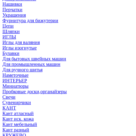
Нашивки
Перчатки
Украшения
Фурнитура для бижутерии
Цепи
Шляпки
ИГЛЫ
Иглы для валяния
Иглы изогнутые
Булавки
Для бытовых швейных машин
Для промышленных машин
Для ручного шитья
Наметочные
ИНТЕРЬЕР
Миниатюры
Пробковые доски,органайзеры
Свечи
Сувенирчики
КАНТ
Кант атласный
Кант иск. кожа
Кант мебельный
Кант разный
КРУЖЕВО