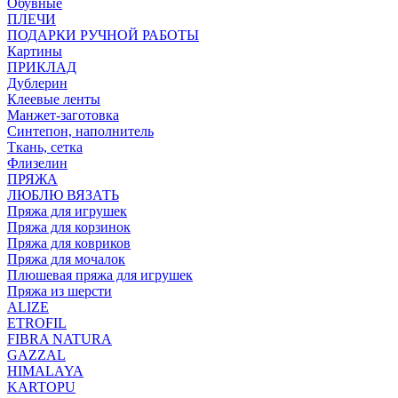
Обувные
ПЛЕЧИ
ПОДАРКИ РУЧНОЙ РАБОТЫ
Картины
ПРИКЛАД
Дублерин
Клеевые ленты
Манжет-заготовка
Синтепон, наполнитель
Ткань, сетка
Флизелин
ПРЯЖА
ЛЮБЛЮ ВЯЗАТЬ
Пряжа для игрушек
Пряжа для корзинок
Пряжа для ковриков
Пряжа для мочалок
Плюшевая пряжа для игрушек
Пряжа из шерсти
ALIZE
ETROFIL
FIBRA NATURA
GAZZAL
HIMALAYA
KARTOPU