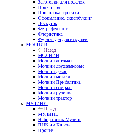
Заготовки для поделок
Новый год
Проволока, тросики
Оформление, скрапбукинг
Лоскуток
Фетр, фелтинг
Флористика
Фурнитура для игрушек
МОЛНИИ
Назад
МОЛНИИ
Молнии автомат
Молнии двухзамковые
Молнии декор
Молнии металл
Молнии Прибалтика
Молнии спираль
Молнии рулонка
Молнии трактор
МУЛИНЕ
Назад
МУЛИНЕ
Набор ниток Мулине
ПНК им.Кирова
Прочее