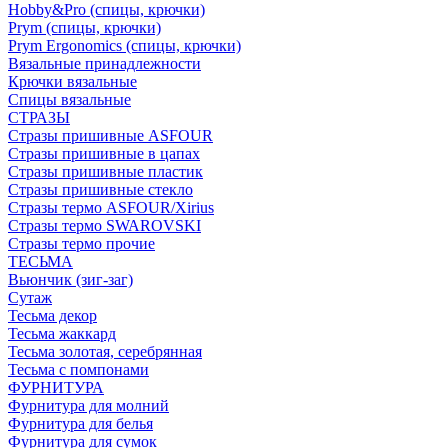
Hobby&Pro (спицы, крючки)
Prym (спицы, крючки)
Prym Ergonomics (спицы, крючки)
Вязальные принадлежности
Крючки вязальные
Спицы вязальные
СТРАЗЫ
Стразы пришивные ASFOUR
Стразы пришивные в цапах
Стразы пришивные пластик
Стразы пришивные стекло
Стразы термо ASFOUR/Xirius
Стразы термо SWAROVSKI
Стразы термо прочие
ТЕСЬМА
Вьюнчик (зиг-заг)
Сутаж
Тесьма декор
Тесьма жаккард
Тесьма золотая, серебрянная
Тесьма с помпонами
ФУРНИТУРА
Фурнитура для молний
Фурнитура для белья
Фурнитура для сумок