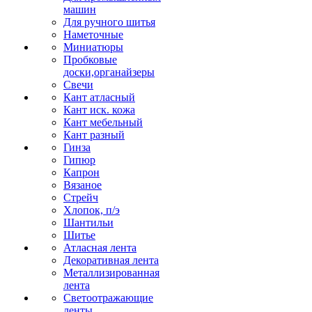
машин
Для ручного шитья
Наметочные
Миниатюры
Пробковые
доски,органайзеры
Свечи
Кант атласный
Кант иск. кожа
Кант мебельный
Кант разный
Гинза
Гипюр
Капрон
Вязаное
Стрейч
Хлопок, п/э
Шантильи
Шитье
Атласная лента
Декоративная лента
Металлизированная
лента
Светоотражающие
ленты