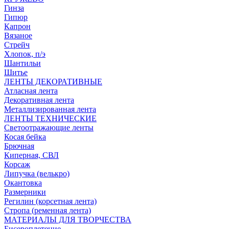
Гинза
Гипюр
Капрон
Вязаное
Стрейч
Хлопок, п/э
Шантильи
Шитье
ЛЕНТЫ ДЕКОРАТИВНЫЕ
Атласная лента
Декоративная лента
Металлизированная лента
ЛЕНТЫ ТЕХНИЧЕСКИЕ
Светоотражающие ленты
Косая бейка
Брючная
Киперная, СВЛ
Корсаж
Липучка (велькро)
Окантовка
Размерники
Регилин (корсетная лента)
Стропа (ременная лента)
МАТЕРИАЛЫ ДЛЯ ТВОРЧЕСТВА
Бисероплетение