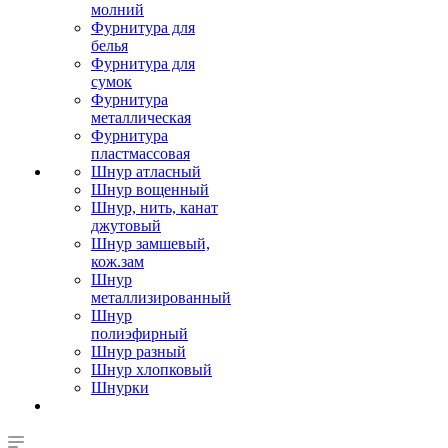
молний
Фурнитура для
белья
Фурнитура для
сумок
Фурнитура
металлическая
Фурнитура
пластмассовая
Шнур атласный
Шнур вощенный
Шнур, нить, канат
джутовый
Шнур замшевый,
кож.зам
Шнур
металлизированный
Шнур
полиэфирный
Шнур разный
Шнур хлопковый
Шнурки