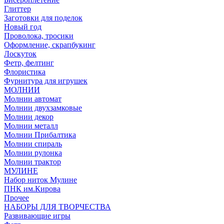
Глиттер
Заготовки для поделок
Новый год
Проволока, тросики
Оформление, скрапбукинг
Лоскуток
Фетр, фелтинг
Флористика
Фурнитура для игрушек
МОЛНИИ
Молнии автомат
Молнии двухзамковые
Молнии декор
Молнии металл
Молнии Прибалтика
Молнии спираль
Молнии рулонка
Молнии трактор
МУЛИНЕ
Набор ниток Мулине
ПНК им.Кирова
Прочее
НАБОРЫ ДЛЯ ТВОРЧЕСТВА
Развивающие игры