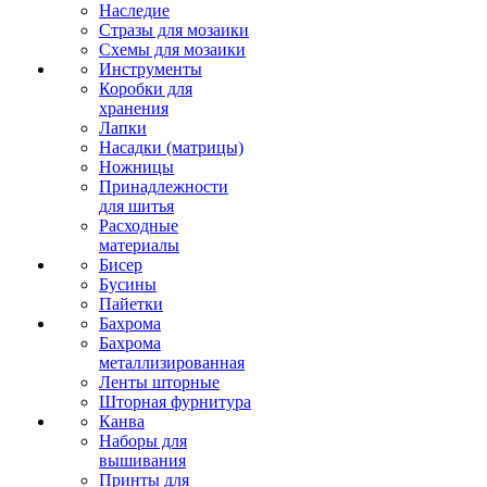
Наследие
Стразы для мозаики
Схемы для мозаики
Инструменты
Коробки для
хранения
Лапки
Насадки (матрицы)
Ножницы
Принадлежности
для шитья
Расходные
материалы
Бисер
Бусины
Пайетки
Бахрома
Бахрома
металлизированная
Ленты шторные
Шторная фурнитура
Канва
Наборы для
вышивания
Принты для