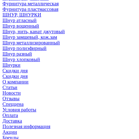
Фурнитура металлическая
Фурнитура пластмассовая
ШНУР, ШНУРКИ
Шнур атласный
Шнур вощенный
Шнур, нить, канат джутовый
Шнур замшевый, кож.зам
Шнур металлизированный
Шнур полиэфирный
Шнур разный
Шнур хлопковый
Шнурки
Скидки дня
Скидки дня
О компании
Статьи
Новости
Отзывы
Спеццена
Условия работы
Оплата
Доставка
Полезная информация
Акции
Бренды