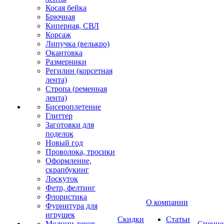
Косая бейка
Брючная
Киперная, СВЛ
Корсаж
Липучка (велькро)
Окантовка
Размерники
Регилин (корсетная
лента)
Стропа (ременная
лента)
Бисероплетение
Глиттер
Заготовки для
поделок
Новый год
Проволока, тросики
Оформление,
скрапбукинг
Лоскуток
Фетр, фелтинг
Флористика
О компании
Фурнитура для
игрушек
Скидки
Статьи
Молнии декор
Спецце