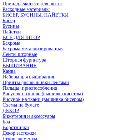
Принадлежности для шитья
Расходные материалы
БИСЕР, БУСИНЫ, ПАЙЕТКИ
Бисер
Бусины
Пайетки
ВСЕ ДЛЯ ШТОР
Бахрома
Бахрома металлизированная
Ленты шторные
Шторная фурнитура
ВЫШИВАНИЕ
Канва
Наборы для вышивания
Принты для вышивки лентами
Пяльцы, приспособления
Рисунок на канве (вышивка крестом)
Рисунок на ткани (вышивка бисером)
Схемы на бумаге
ДЕКОР
Бижутерия и аксессуары
Боа
Воротнички
Декор застежки
Декор элементы