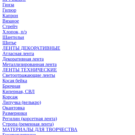
Гинза
Гипюр
Капрон
Вязаное
Стрейч
Хлопок, п/э
Шантильи
Шитье
ЛЕНТЫ ДЕКОРАТИВНЫЕ
Атласная лента
Декоративная лента
Металлизированная лента
ЛЕНТЫ ТЕХНИЧЕСКИЕ
Светоотражающие ленты
Косая бейка
Брючная
Киперная, СВЛ
Корсаж
Липучка (велькро)
Окантовка
Размерники
Регилин (корсетная лента)
Стропа (ременная лента)
МАТЕРИАЛЫ ДЛЯ ТВОРЧЕСТВА
Бисероплетение