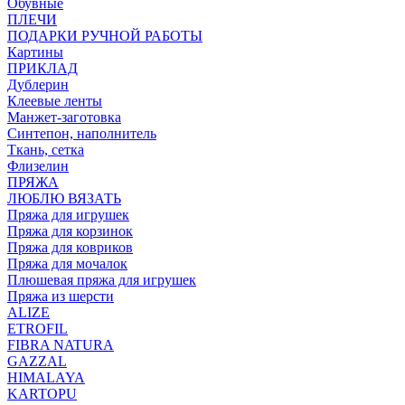
Обувные
ПЛЕЧИ
ПОДАРКИ РУЧНОЙ РАБОТЫ
Картины
ПРИКЛАД
Дублерин
Клеевые ленты
Манжет-заготовка
Синтепон, наполнитель
Ткань, сетка
Флизелин
ПРЯЖА
ЛЮБЛЮ ВЯЗАТЬ
Пряжа для игрушек
Пряжа для корзинок
Пряжа для ковриков
Пряжа для мочалок
Плюшевая пряжа для игрушек
Пряжа из шерсти
ALIZE
ETROFIL
FIBRA NATURA
GAZZAL
HIMALAYA
KARTOPU