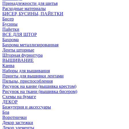
Принадлежности для шитья
Расходные материалы
БИСЕР, БУСИНЫ, ПАЙЕТКИ
Бисер
Бусины
Пайетки
ВСЕ ДЛЯ ШТОР
Бахрома
Бахрома металлизированная
Ленты шторные
Шторная фурнитура
ВЫШИВАНИЕ
Канва
Наборы для вышивания
Принты для вышивки лентами
Пяльцы, приспособления
Рисунок на канве (вышивка крестом)
Рисунок на ткани (вышивка бисером)
Схемы на бумаге
ДЕКОР
Бижутерия и аксессуары
Боа
Воротнички
Декор застежки
Декор элементы