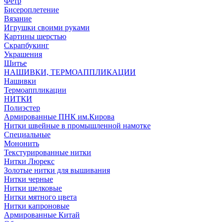
Фетр
Бисероплетение
Вязание
Игрушки своими руками
Картины шерстью
Скрапбукинг
Украшения
Шитье
НАШИВКИ, ТЕРМОАППЛИКАЦИИ
Нашивки
Термоаппликации
НИТКИ
Полиэстер
Армированные ПНК им.Кирова
Нитки швейные в промышленной намотке
Специальные
Мононить
Текстурированные нитки
Нитки Люрекс
Золотые нитки для вышивания
Нитки черные
Нитки шелковые
Нитки мятного цвета
Нитки капроновые
Армированные Китай