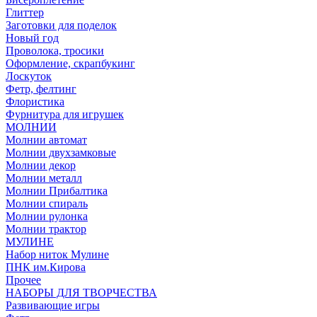
Глиттер
Заготовки для поделок
Новый год
Проволока, тросики
Оформление, скрапбукинг
Лоскуток
Фетр, фелтинг
Флористика
Фурнитура для игрушек
МОЛНИИ
Молнии автомат
Молнии двухзамковые
Молнии декор
Молнии металл
Молнии Прибалтика
Молнии спираль
Молнии рулонка
Молнии трактор
МУЛИНЕ
Набор ниток Мулине
ПНК им.Кирова
Прочее
НАБОРЫ ДЛЯ ТВОРЧЕСТВА
Развивающие игры