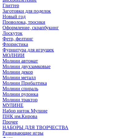
Глиттер
Заготовки для поделок
Новый год
Проволока, тросики
Оформление, скрапбукинг
Лоскуток
Фетр, фелтинг
Флористика
Фурнитура для игрушек
МОЛНИИ
Молнии автомат
Молнии двухзамковые
Молнии декор
Молнии металл
Молнии Прибалтика
Молнии спираль
Молнии рулонка
Молнии трактор
МУЛИНЕ
Набор ниток Мулине
ПНК им.Кирова
Прочее
НАБОРЫ ДЛЯ ТВОРЧЕСТВА
Развивающие игры