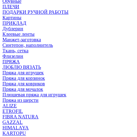
Обувные
ПЛЕЧИ
ПОДАРКИ РУЧНОЙ РАБОТЫ
Картины
ПРИКЛАД
Дублерин
Клеевые ленты
Манжет-заготовка
Синтепон, наполнитель
Ткань, сетка
Флизелин
ПРЯЖА
ЛЮБЛЮ ВЯЗАТЬ
Пряжа для игрушек
Пряжа для корзинок
Пряжа для ковриков
Пряжа для мочалок
Плюшевая пряжа для игрушек
Пряжа из шерсти
ALIZE
ETROFIL
FIBRA NATURA
GAZZAL
HIMALAYA
KARTOPU