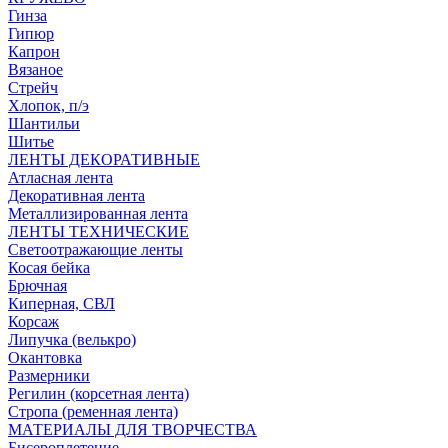
Гинза
Гипюр
Капрон
Вязаное
Стрейч
Хлопок, п/э
Шантильи
Шитье
ЛЕНТЫ ДЕКОРАТИВНЫЕ
Атласная лента
Декоративная лента
Металлизированная лента
ЛЕНТЫ ТЕХНИЧЕСКИЕ
Светоотражающие ленты
Косая бейка
Брючная
Киперная, СВЛ
Корсаж
Липучка (велькро)
Окантовка
Размерники
Регилин (корсетная лента)
Стропа (ременная лента)
МАТЕРИАЛЫ ДЛЯ ТВОРЧЕСТВА
Бисероплетение