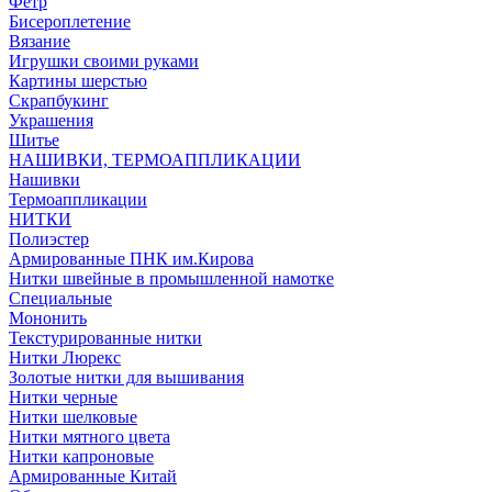
Фетр
Бисероплетение
Вязание
Игрушки своими руками
Картины шерстью
Скрапбукинг
Украшения
Шитье
НАШИВКИ, ТЕРМОАППЛИКАЦИИ
Нашивки
Термоаппликации
НИТКИ
Полиэстер
Армированные ПНК им.Кирова
Нитки швейные в промышленной намотке
Специальные
Мононить
Текстурированные нитки
Нитки Люрекс
Золотые нитки для вышивания
Нитки черные
Нитки шелковые
Нитки мятного цвета
Нитки капроновые
Армированные Китай