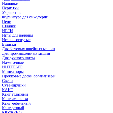
Нашивки
Перчатки
Украшения
Фурнитура для бижутерии
Цепи
Шляпки
ИГЛЫ
Иглы для валяния
Иглы изогнутые
Булавки
Для бытовых швейных машин
Для промышленных машин
Для ручного шитья
Наметочные
ИНТЕРЬЕР
Миниатюры
Пробковые доски,органайзеры
Свечи
Сувенирчики
КАНТ
Кант атласный
Кант иск. кожа
Кант мебельный
Кант разный
КРУЖЕВО