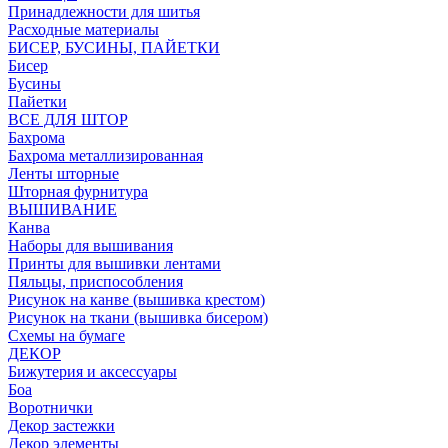
Принадлежности для шитья
Расходные материалы
БИСЕР, БУСИНЫ, ПАЙЕТКИ
Бисер
Бусины
Пайетки
ВСЕ ДЛЯ ШТОР
Бахрома
Бахрома металлизированная
Ленты шторные
Шторная фурнитура
ВЫШИВАНИЕ
Канва
Наборы для вышивания
Принты для вышивки лентами
Пяльцы, приспособления
Рисунок на канве (вышивка крестом)
Рисунок на ткани (вышивка бисером)
Схемы на бумаге
ДЕКОР
Бижутерия и аксессуары
Боа
Воротнички
Декор застежки
Декор элементы