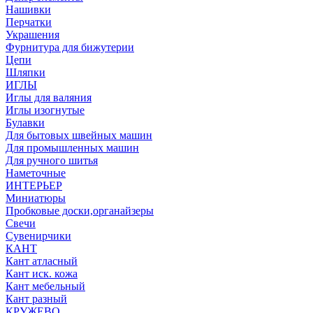
Нашивки
Перчатки
Украшения
Фурнитура для бижутерии
Цепи
Шляпки
ИГЛЫ
Иглы для валяния
Иглы изогнутые
Булавки
Для бытовых швейных машин
Для промышленных машин
Для ручного шитья
Наметочные
ИНТЕРЬЕР
Миниатюры
Пробковые доски,органайзеры
Свечи
Сувенирчики
КАНТ
Кант атласный
Кант иск. кожа
Кант мебельный
Кант разный
КРУЖЕВО