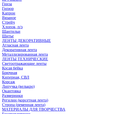
Гинза
Гипюр
Капрон
Вязаное
Стрейч
Хлопок, п/э
Шантильи
Шитье
ЛЕНТЫ ДЕКОРАТИВНЫЕ
Атласная лента
Декоративная лента
Металлизированная лента
ЛЕНТЫ ТЕХНИЧЕСКИЕ
Светоотражающие ленты
Косая бейка
Брючная
Киперная, СВЛ
Корсаж
Липучка (велькро)
Окантовка
Размерники
Регилин (корсетная лента)
Стропа (ременная лента)
МАТЕРИАЛЫ ДЛЯ ТВОРЧЕСТВА
Бисероплетение