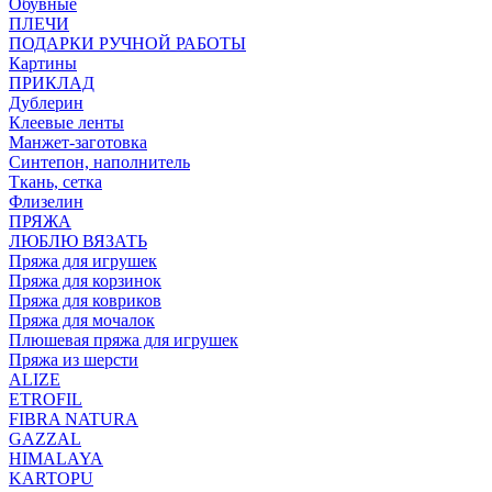
Обувные
ПЛЕЧИ
ПОДАРКИ РУЧНОЙ РАБОТЫ
Картины
ПРИКЛАД
Дублерин
Клеевые ленты
Манжет-заготовка
Синтепон, наполнитель
Ткань, сетка
Флизелин
ПРЯЖА
ЛЮБЛЮ ВЯЗАТЬ
Пряжа для игрушек
Пряжа для корзинок
Пряжа для ковриков
Пряжа для мочалок
Плюшевая пряжа для игрушек
Пряжа из шерсти
ALIZE
ETROFIL
FIBRA NATURA
GAZZAL
HIMALAYA
KARTOPU