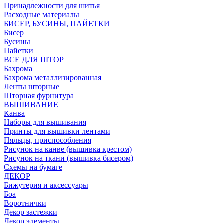
Принадлежности для шитья
Расходные материалы
БИСЕР, БУСИНЫ, ПАЙЕТКИ
Бисер
Бусины
Пайетки
ВСЕ ДЛЯ ШТОР
Бахрома
Бахрома металлизированная
Ленты шторные
Шторная фурнитура
ВЫШИВАНИЕ
Канва
Наборы для вышивания
Принты для вышивки лентами
Пяльцы, приспособления
Рисунок на канве (вышивка крестом)
Рисунок на ткани (вышивка бисером)
Схемы на бумаге
ДЕКОР
Бижутерия и аксессуары
Боа
Воротнички
Декор застежки
Декор элементы