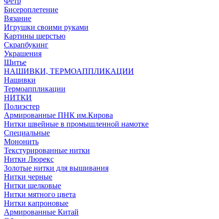
Фетр
Бисероплетение
Вязание
Игрушки своими руками
Картины шерстью
Скрапбукинг
Украшения
Шитье
НАШИВКИ, ТЕРМОАППЛИКАЦИИ
Нашивки
Термоаппликации
НИТКИ
Полиэстер
Армированные ПНК им.Кирова
Нитки швейные в промышленной намотке
Специальные
Мононить
Текстурированные нитки
Нитки Люрекс
Золотые нитки для вышивания
Нитки черные
Нитки шелковые
Нитки мятного цвета
Нитки капроновые
Армированные Китай