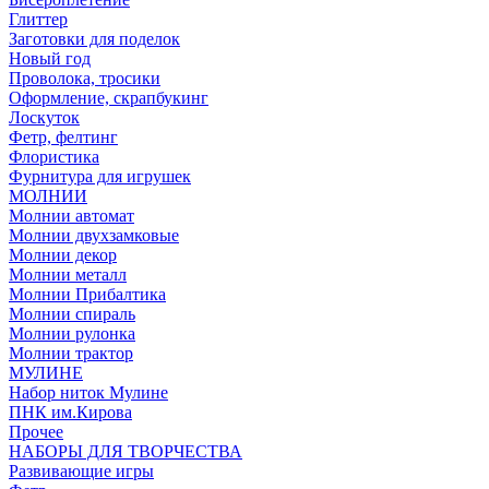
Глиттер
Заготовки для поделок
Новый год
Проволока, тросики
Оформление, скрапбукинг
Лоскуток
Фетр, фелтинг
Флористика
Фурнитура для игрушек
МОЛНИИ
Молнии автомат
Молнии двухзамковые
Молнии декор
Молнии металл
Молнии Прибалтика
Молнии спираль
Молнии рулонка
Молнии трактор
МУЛИНЕ
Набор ниток Мулине
ПНК им.Кирова
Прочее
НАБОРЫ ДЛЯ ТВОРЧЕСТВА
Развивающие игры