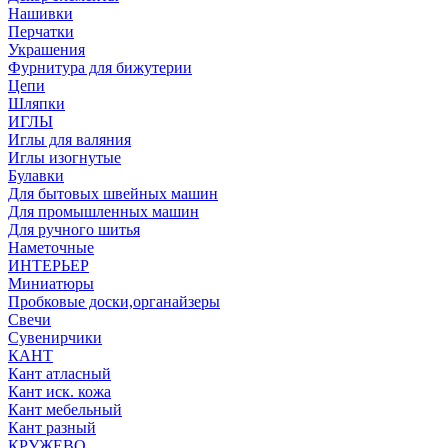
Нашивки
Перчатки
Украшения
Фурнитура для бижутерии
Цепи
Шляпки
ИГЛЫ
Иглы для валяния
Иглы изогнутые
Булавки
Для бытовых швейных машин
Для промышленных машин
Для ручного шитья
Наметочные
ИНТЕРЬЕР
Миниатюры
Пробковые доски,органайзеры
Свечи
Сувенирчики
КАНТ
Кант атласный
Кант иск. кожа
Кант мебельный
Кант разный
КРУЖЕВО