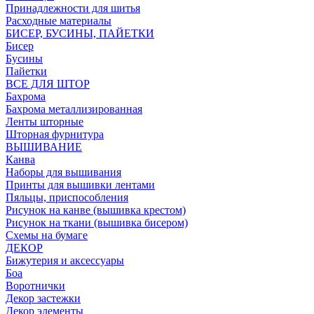
Принадлежности для шитья
Расходные материалы
БИСЕР, БУСИНЫ, ПАЙЕТКИ
Бисер
Бусины
Пайетки
ВСЕ ДЛЯ ШТОР
Бахрома
Бахрома металлизированная
Ленты шторные
Шторная фурнитура
ВЫШИВАНИЕ
Канва
Наборы для вышивания
Принты для вышивки лентами
Пяльцы, приспособления
Рисунок на канве (вышивка крестом)
Рисунок на ткани (вышивка бисером)
Схемы на бумаге
ДЕКОР
Бижутерия и аксессуары
Боа
Воротнички
Декор застежки
Декор элементы