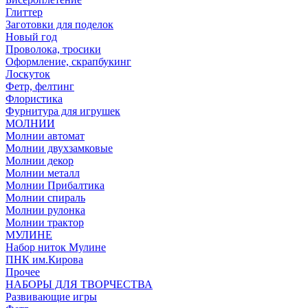
Глиттер
Заготовки для поделок
Новый год
Проволока, тросики
Оформление, скрапбукинг
Лоскуток
Фетр, фелтинг
Флористика
Фурнитура для игрушек
МОЛНИИ
Молнии автомат
Молнии двухзамковые
Молнии декор
Молнии металл
Молнии Прибалтика
Молнии спираль
Молнии рулонка
Молнии трактор
МУЛИНЕ
Набор ниток Мулине
ПНК им.Кирова
Прочее
НАБОРЫ ДЛЯ ТВОРЧЕСТВА
Развивающие игры