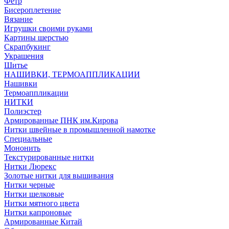
Фетр
Бисероплетение
Вязание
Игрушки своими руками
Картины шерстью
Скрапбукинг
Украшения
Шитье
НАШИВКИ, ТЕРМОАППЛИКАЦИИ
Нашивки
Термоаппликации
НИТКИ
Полиэстер
Армированные ПНК им.Кирова
Нитки швейные в промышленной намотке
Специальные
Мононить
Текстурированные нитки
Нитки Люрекс
Золотые нитки для вышивания
Нитки черные
Нитки шелковые
Нитки мятного цвета
Нитки капроновые
Армированные Китай