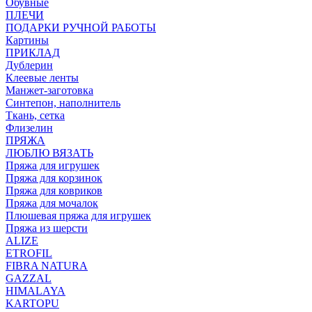
Обувные
ПЛЕЧИ
ПОДАРКИ РУЧНОЙ РАБОТЫ
Картины
ПРИКЛАД
Дублерин
Клеевые ленты
Манжет-заготовка
Синтепон, наполнитель
Ткань, сетка
Флизелин
ПРЯЖА
ЛЮБЛЮ ВЯЗАТЬ
Пряжа для игрушек
Пряжа для корзинок
Пряжа для ковриков
Пряжа для мочалок
Плюшевая пряжа для игрушек
Пряжа из шерсти
ALIZE
ETROFIL
FIBRA NATURA
GAZZAL
HIMALAYA
KARTOPU