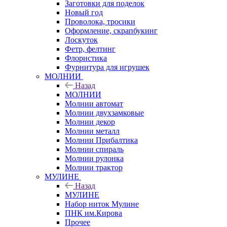
Заготовки для поделок
Новый год
Проволока, тросики
Оформление, скрапбукинг
Лоскуток
Фетр, фелтинг
Флористика
Фурнитура для игрушек
МОЛНИИ
Назад
МОЛНИИ
Молнии автомат
Молнии двухзамковые
Молнии декор
Молнии металл
Молнии Прибалтика
Молнии спираль
Молнии рулонка
Молнии трактор
МУЛИНЕ
Назад
МУЛИНЕ
Набор ниток Мулине
ПНК им.Кирова
Прочее