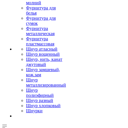
молний
Фурнитура для
белья
Фурнитура для
сумок
Фурнитура
металлическая
Фурнитура
пластмассовая
Шнур атласный
Шнур вощенный
Шнур, нить, канат
джутовый
Шнур замшевый,
кож.зам
Шнур
металлизированный
Шнур
полиэфирный
Шнур разный
Шнур хлопковый
Шнурки