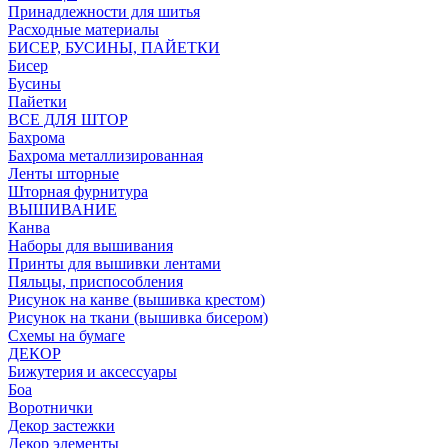
Принадлежности для шитья
Расходные материалы
БИСЕР, БУСИНЫ, ПАЙЕТКИ
Бисер
Бусины
Пайетки
ВСЕ ДЛЯ ШТОР
Бахрома
Бахрома металлизированная
Ленты шторные
Шторная фурнитура
ВЫШИВАНИЕ
Канва
Наборы для вышивания
Принты для вышивки лентами
Пяльцы, приспособления
Рисунок на канве (вышивка крестом)
Рисунок на ткани (вышивка бисером)
Схемы на бумаге
ДЕКОР
Бижутерия и аксессуары
Боа
Воротнички
Декор застежки
Декор элементы