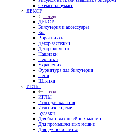
Рисунок на ткани (вышивка бисером)
Схемы на бумаге
ДЕКОР
Назад
ДЕКОР
Бижутерия и аксессуары
Боа
Воротнички
Декор застежки
Декор элементы
Нашивки
Перчатки
Украшения
Фурнитура для бижутерии
Цепи
Шляпки
ИГЛЫ
Назад
ИГЛЫ
Иглы для валяния
Иглы изогнутые
Булавки
Для бытовых швейных машин
Для промышленных машин
Для ручного шитья