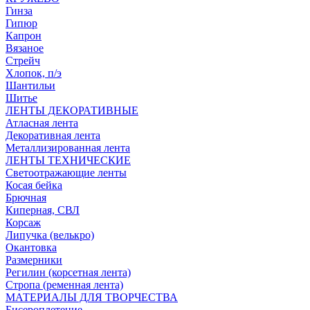
Гинза
Гипюр
Капрон
Вязаное
Стрейч
Хлопок, п/э
Шантильи
Шитье
ЛЕНТЫ ДЕКОРАТИВНЫЕ
Атласная лента
Декоративная лента
Металлизированная лента
ЛЕНТЫ ТЕХНИЧЕСКИЕ
Светоотражающие ленты
Косая бейка
Брючная
Киперная, СВЛ
Корсаж
Липучка (велькро)
Окантовка
Размерники
Регилин (корсетная лента)
Стропа (ременная лента)
МАТЕРИАЛЫ ДЛЯ ТВОРЧЕСТВА
Бисероплетение