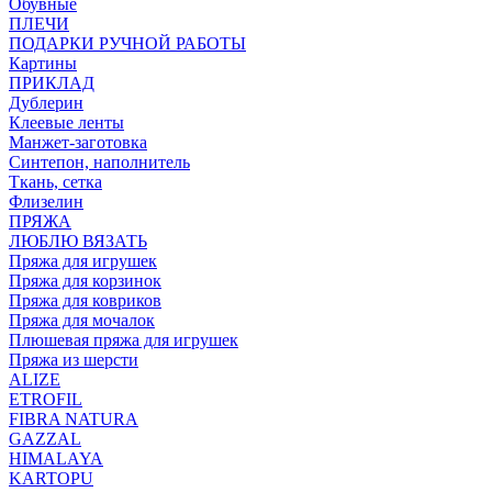
Обувные
ПЛЕЧИ
ПОДАРКИ РУЧНОЙ РАБОТЫ
Картины
ПРИКЛАД
Дублерин
Клеевые ленты
Манжет-заготовка
Синтепон, наполнитель
Ткань, сетка
Флизелин
ПРЯЖА
ЛЮБЛЮ ВЯЗАТЬ
Пряжа для игрушек
Пряжа для корзинок
Пряжа для ковриков
Пряжа для мочалок
Плюшевая пряжа для игрушек
Пряжа из шерсти
ALIZE
ETROFIL
FIBRA NATURA
GAZZAL
HIMALAYA
KARTOPU