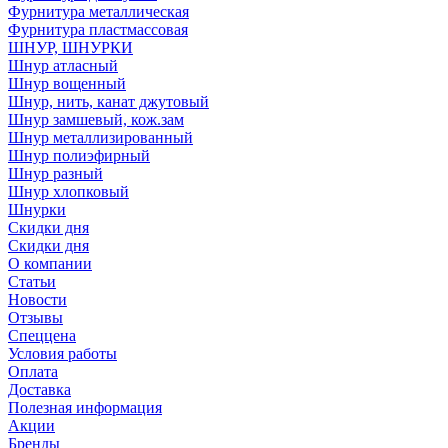
Фурнитура металлическая
Фурнитура пластмассовая
ШНУР, ШНУРКИ
Шнур атласный
Шнур вощенный
Шнур, нить, канат джутовый
Шнур замшевый, кож.зам
Шнур металлизированный
Шнур полиэфирный
Шнур разный
Шнур хлопковый
Шнурки
Скидки дня
Скидки дня
О компании
Статьи
Новости
Отзывы
Спеццена
Условия работы
Оплата
Доставка
Полезная информация
Акции
Бренды