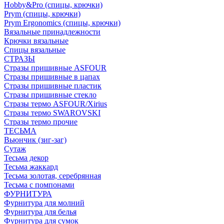
Hobby&Pro (спицы, крючки)
Prym (спицы, крючки)
Prym Ergonomics (спицы, крючки)
Вязальные принадлежности
Крючки вязальные
Спицы вязальные
СТРАЗЫ
Стразы пришивные ASFOUR
Стразы пришивные в цапах
Стразы пришивные пластик
Стразы пришивные стекло
Стразы термо ASFOUR/Xirius
Стразы термо SWAROVSKI
Стразы термо прочие
ТЕСЬМА
Вьюнчик (зиг-заг)
Сутаж
Тесьма декор
Тесьма жаккард
Тесьма золотая, серебрянная
Тесьма с помпонами
ФУРНИТУРА
Фурнитура для молний
Фурнитура для белья
Фурнитура для сумок