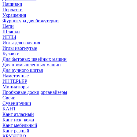
Нашивки
Перчатки
Украшения
Фурнитура для бижутерии
Цепи
Шляпки
ИГЛЫ
Иглы для валяния
Иглы изогнутые
Булавки
Для бытовых швейных машин
Для промышленных машин
Для ручного шитья
Наметочные
ИНТЕРЬЕР
Миниатюры
Пробковые доски,органайзеры
Свечи
Сувенирчики
КАНТ
Кант атласный
Кант иск. кожа
Кант мебельный
Кант разный
КРУЖЕВО