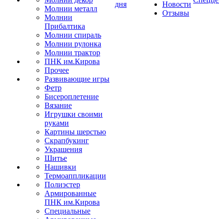
дня
Новости
Молнии металл
Отзывы
Молнии
Прибалтика
Молнии спираль
Молнии рулонка
Молнии трактор
ПНК им.Кирова
Прочее
Развивающие игры
Фетр
Бисероплетение
Вязание
Игрушки своими
руками
Картины шерстью
Скрапбукинг
Украшения
Шитье
Нашивки
Термоаппликации
Полиэстер
Армированные
ПНК им.Кирова
Специальные