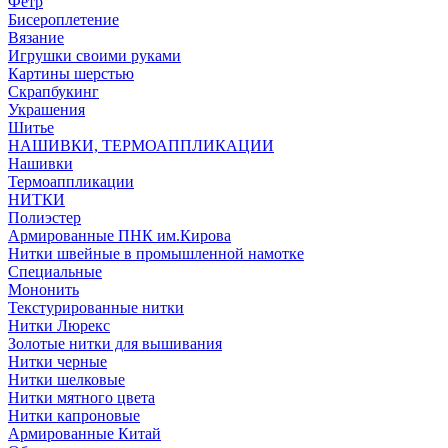
Фетр
Бисероплетение
Вязание
Игрушки своими руками
Картины шерстью
Скрапбукинг
Украшения
Шитье
НАШИВКИ, ТЕРМОАППЛИКАЦИИ
Нашивки
Термоаппликации
НИТКИ
Полиэстер
Армированные ПНК им.Кирова
Нитки швейные в промышленной намотке
Специальные
Мононить
Текстурированные нитки
Нитки Люрекс
Золотые нитки для вышивания
Нитки черные
Нитки шелковые
Нитки мятного цвета
Нитки капроновые
Армированные Китай