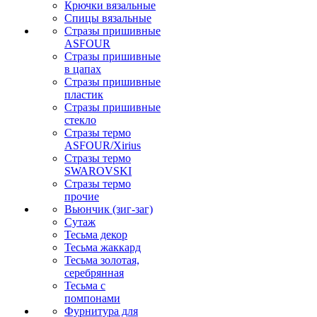
Крючки вязальные
Спицы вязальные
Стразы пришивные
ASFOUR
Стразы пришивные
в цапах
Стразы пришивные
пластик
Стразы пришивные
стекло
Стразы термо
ASFOUR/Xirius
Стразы термо
SWAROVSKI
Стразы термо
прочие
Вьюнчик (зиг-заг)
Сутаж
Тесьма декор
Тесьма жаккард
Тесьма золотая,
серебрянная
Тесьма с
помпонами
Фурнитура для