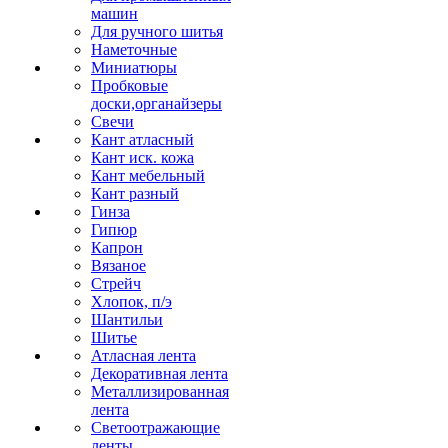
машин
Для ручного шитья
Наметочные
Миниатюры
Пробковые
доски,органайзеры
Свечи
Кант атласный
Кант иск. кожа
Кант мебельный
Кант разный
Гинза
Гипюр
Капрон
Вязаное
Стрейч
Хлопок, п/э
Шантильи
Шитье
Атласная лента
Декоративная лента
Металлизированная
лента
Светоотражающие
ленты