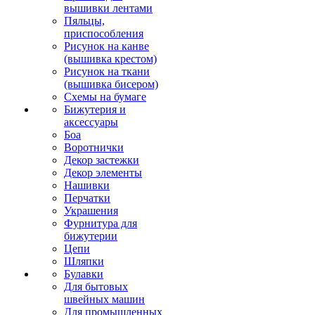
вышивки лентами
Пяльцы,
приспособления
Рисунок на канве
(вышивка крестом)
Рисунок на ткани
(вышивка бисером)
Схемы на бумаге
Бижутерия и
аксессуары
Боа
Воротнички
Декор застежки
Декор элементы
Нашивки
Перчатки
Украшения
Фурнитура для
бижутерии
Цепи
Шляпки
Булавки
Для бытовых
швейных машин
Для промышленных