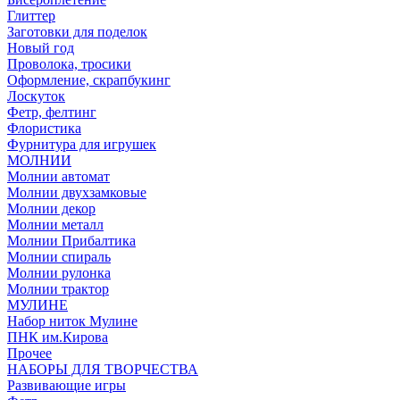
Глиттер
Заготовки для поделок
Новый год
Проволока, тросики
Оформление, скрапбукинг
Лоскуток
Фетр, фелтинг
Флористика
Фурнитура для игрушек
МОЛНИИ
Молнии автомат
Молнии двухзамковые
Молнии декор
Молнии металл
Молнии Прибалтика
Молнии спираль
Молнии рулонка
Молнии трактор
МУЛИНЕ
Набор ниток Мулине
ПНК им.Кирова
Прочее
НАБОРЫ ДЛЯ ТВОРЧЕСТВА
Развивающие игры