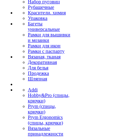
Набор пуговиц
Рубашечные
Красители. химия
Упаковка
Багеты
универсальные
Рамки для вышивки
и мозаики
Рамки для икон
Рамки с паспарту
Вязаная, тканая
Декоративная
Для белья
Продежка
Шляпная
Addi
Hobby&Pro (спицы,
крючки)
Prym (спицы,
крючки)
Prym Ergonomics
(спицы, крючки)
Вязальные
принадлежности