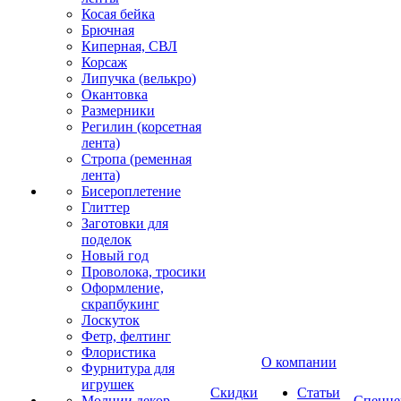
Косая бейка
Брючная
Киперная, СВЛ
Корсаж
Липучка (велькро)
Окантовка
Размерники
Регилин (корсетная
лента)
Стропа (ременная
лента)
Бисероплетение
Глиттер
Заготовки для
поделок
Новый год
Проволока, тросики
Оформление,
скрапбукинг
Лоскуток
Фетр, фелтинг
Флористика
О компании
Фурнитура для
игрушек
Скидки
Статьи
Молнии декор
Спецце