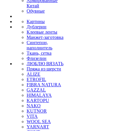
Армированные
Китай
Обувные
Картины
Дублерин
Клеевые ленты
Манжет-заготовка
Синтепон,
наполнитель
Ткань, сетка
Флизелин
ЛЮБЛЮ ВЯЗАТЬ
Пряжа из шерсти
ALIZE
ETROFIL
FIBRA NATURA
GAZZAL
HIMALAYA
KARTOPU
NAKO
KUTNOR
VITA
WOOL SEA
YARNART