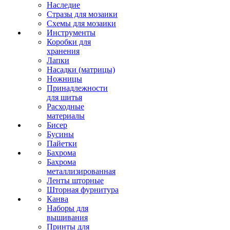
Наследие
Стразы для мозаики
Схемы для мозаики
Инструменты
Коробки для
хранения
Лапки
Насадки (матрицы)
Ножницы
Принадлежности
для шитья
Расходные
материалы
Бисер
Бусины
Пайетки
Бахрома
Бахрома
металлизированная
Ленты шторные
Шторная фурнитура
Канва
Наборы для
вышивания
Принты для