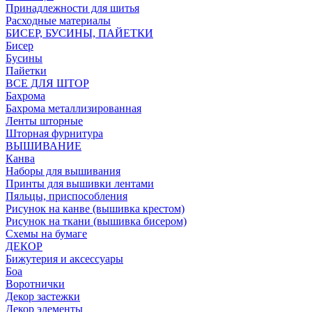
Принадлежности для шитья
Расходные материалы
БИСЕР, БУСИНЫ, ПАЙЕТКИ
Бисер
Бусины
Пайетки
ВСЕ ДЛЯ ШТОР
Бахрома
Бахрома металлизированная
Ленты шторные
Шторная фурнитура
ВЫШИВАНИЕ
Канва
Наборы для вышивания
Принты для вышивки лентами
Пяльцы, приспособления
Рисунок на канве (вышивка крестом)
Рисунок на ткани (вышивка бисером)
Схемы на бумаге
ДЕКОР
Бижутерия и аксессуары
Боа
Воротнички
Декор застежки
Декор элементы