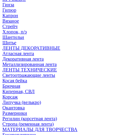
Гинза
Гипюр
Капрон
Вязаное
Стрейч
Хлопок, п/э
Шантильи
Шитье
ЛЕНТЫ ДЕКОРАТИВНЫЕ
Атласная лента
Декоративная лента
Металлизированная лента
ЛЕНТЫ ТЕХНИЧЕСКИЕ
Светоотражающие ленты
Косая бейка
Брючная
Киперная, СВЛ
Корсаж
Липучка (велькро)
Окантовка
Размерники
Регилин (корсетная лента)
Стропа (ременная лента)
МАТЕРИАЛЫ ДЛЯ ТВОРЧЕСТВА
Бисероплетение