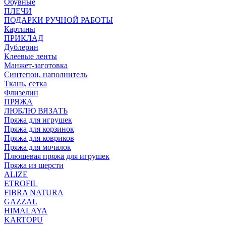
Обувные
ПЛЕЧИ
ПОДАРКИ РУЧНОЙ РАБОТЫ
Картины
ПРИКЛАД
Дублерин
Клеевые ленты
Манжет-заготовка
Синтепон, наполнитель
Ткань, сетка
Флизелин
ПРЯЖА
ЛЮБЛЮ ВЯЗАТЬ
Пряжа для игрушек
Пряжа для корзинок
Пряжа для ковриков
Пряжа для мочалок
Плюшевая пряжа для игрушек
Пряжа из шерсти
ALIZE
ETROFIL
FIBRA NATURA
GAZZAL
HIMALAYA
KARTOPU