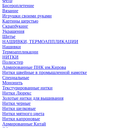
Фетр
Бисероплетение
Вязание
Игрушки своими руками
Картины шерстью
Скрапбукинг
Украшения
Шитье
НАШИВКИ, ТЕРМОАППЛИКАЦИИ
Нашивки
Термоаппликации
НИТКИ
Полиэстер
Армированные ПНК им.Кирова
Нитки швейные в промышленной намотке
Специальные
Мононить
Текстурированные нитки
Нитки Люрекс
Золотые нитки для вышивания
Нитки черные
Нитки шелковые
Нитки мятного цвета
Нитки капроновые
Армированные Китай