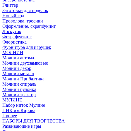
Глиттер
Заготовки для поделок
Новый год
Проволока, тросики
Оформление, скрапбукинг
Лоскуток
Фетр, фелтинг
Флористика
Фурнитура для игрушек
МОЛНИИ
Молнии автомат
Молнии двухзамковые
Молнии декор
Молнии металл
Молнии Прибалтика
Молнии спираль
Молнии рулонка
Молнии трактор
МУЛИНЕ
Набор ниток Мулине
ПНК им.Кирова
Прочее
НАБОРЫ ДЛЯ ТВОРЧЕСТВА
Развивающие игры