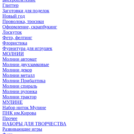
Глиттер
Заготовки для поделок
Новый год
Проволока, тросики
Оформление, скрапбукинг
Лоскуток
Фетр, фелтинг
Флористика
Фурнитура для игрушек
МОЛНИИ
Молнии автомат
Молнии двухзамковые
Молнии декор
Молнии металл
Молнии Прибалтика
Молнии спираль
Молнии рулонка
Молнии трактор
МУЛИНЕ
Набор ниток Мулине
ПНК им.Кирова
Прочее
НАБОРЫ ДЛЯ ТВОРЧЕСТВА
Развивающие игры