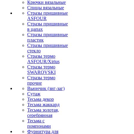
Крючки вязальные
Спицы вязальные
Стразы пришивные
ASFOUR
Стразы пришивные
в цапах
Стразы пришивные
пластик
Стразы пришивные
стекло
Стразы термо
ASFOUR/Xirius
Стразы термо
SWAROVSKI
Стразы термо
прочие
Вьюнчик (зиг-заг)
Сутаж
Тесьма декор
Тесьма жаккард
Тесьма золотая,
серебрянная
Тесьма с
помпонами
Фурнитура для