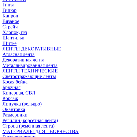
Гинза
Гипюр
Капрон
Вязаное
Стрейч
Хлопок, п/э
Шантильи
Шитье
ЛЕНТЫ ДЕКОРАТИВНЫЕ
Атласная лента
Декоративная лента
Металлизированная лента
ЛЕНТЫ ТЕХНИЧЕСКИЕ
Светоотражающие ленты
Косая бейка
Брючная
Киперная, СВЛ
Корсаж
Липучка (велькро)
Окантовка
Размерники
Регилин (корсетная лента)
Стропа (ременная лента)
МАТЕРИАЛЫ ДЛЯ ТВОРЧЕСТВА
Бисероплетение