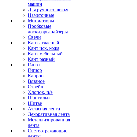
машин
Для ручного шитья
Наметочные
Миниатюры
Пробковые
доски,органайзеры
Свечи
Кант атласный
Кант иск. кожа
Кант мебельный
Кант разный
Гинза
Гипюр
Капрон
Вязаное
Стрейч
Хлопок, п/э
Шантильи
Шитье
Атласная лента
Декоративная лента
Металлизированная
лента
Светоотражающие
ленты