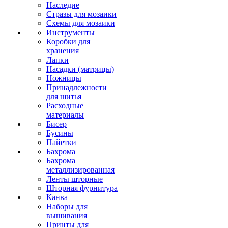
Наследие
Стразы для мозаики
Схемы для мозаики
Инструменты
Коробки для
хранения
Лапки
Насадки (матрицы)
Ножницы
Принадлежности
для шитья
Расходные
материалы
Бисер
Бусины
Пайетки
Бахрома
Бахрома
металлизированная
Ленты шторные
Шторная фурнитура
Канва
Наборы для
вышивания
Принты для