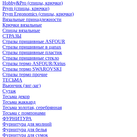
Hobby&Pro (спицы, крючки)
Prym (спицы, крючки)
Prym Ergonomics (спицы, крючки)
Вязальные принадлежности
Крючки вязальные
Спицы вязальные
СТРАЗЫ
Стразы пришивные ASFOUR
Стразы пришивные в цапах
Стразы пришивные пластик
Стразы пришивные стекло
Стразы термо ASFOUR/Xirius
Стразы термо SWAROVSKI
Стразы термо прочие
ТЕСЬМА
Вьюнчик (зиг-заг)
Сутаж
Тесьма декор
Тесьма жаккард
Тесьма золотая, серебрянная
Тесьма с помпонами
ФУРНИТУРА
Фурнитура для молний
Фурнитура для белья
Фурнитура для сумок