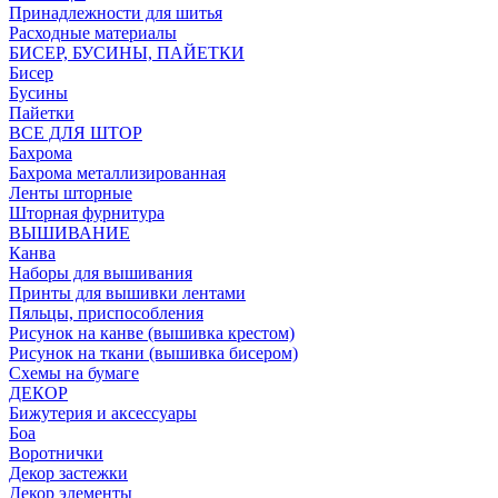
Принадлежности для шитья
Расходные материалы
БИСЕР, БУСИНЫ, ПАЙЕТКИ
Бисер
Бусины
Пайетки
ВСЕ ДЛЯ ШТОР
Бахрома
Бахрома металлизированная
Ленты шторные
Шторная фурнитура
ВЫШИВАНИЕ
Канва
Наборы для вышивания
Принты для вышивки лентами
Пяльцы, приспособления
Рисунок на канве (вышивка крестом)
Рисунок на ткани (вышивка бисером)
Схемы на бумаге
ДЕКОР
Бижутерия и аксессуары
Боа
Воротнички
Декор застежки
Декор элементы