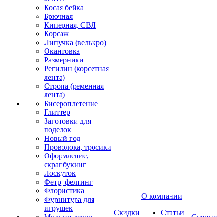
Косая бейка
Брючная
Киперная, СВЛ
Корсаж
Липучка (велькро)
Окантовка
Размерники
Регилин (корсетная
лента)
Стропа (ременная
лента)
Бисероплетение
Глиттер
Заготовки для
поделок
Новый год
Проволока, тросики
Оформление,
скрапбукинг
Лоскуток
Фетр, фелтинг
Флористика
О компании
Фурнитура для
игрушек
Скидки
Статьи
Молнии декор
Спецце