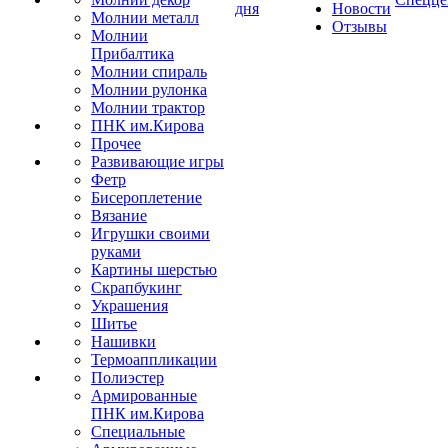
дня
Новости
Молнии металл
Отзывы
Молнии
Прибалтика
Молнии спираль
Молнии рулонка
Молнии трактор
ПНК им.Кирова
Прочее
Развивающие игры
Фетр
Бисероплетение
Вязание
Игрушки своими
руками
Картины шерстью
Скрапбукинг
Украшения
Шитье
Нашивки
Термоаппликации
Полиэстер
Армированные
ПНК им.Кирова
Специальные