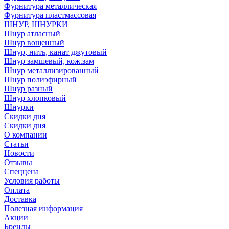
Фурнитура металлическая
Фурнитура пластмассовая
ШНУР, ШНУРКИ
Шнур атласный
Шнур вощенный
Шнур, нить, канат джутовый
Шнур замшевый, кож.зам
Шнур металлизированный
Шнур полиэфирный
Шнур разный
Шнур хлопковый
Шнурки
Скидки дня
Скидки дня
О компании
Статьи
Новости
Отзывы
Спеццена
Условия работы
Оплата
Доставка
Полезная информация
Акции
Бренды