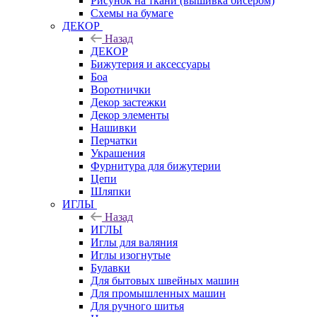
Рисунок на ткани (вышивка бисером)
Схемы на бумаге
ДЕКОР
Назад
ДЕКОР
Бижутерия и аксессуары
Боа
Воротнички
Декор застежки
Декор элементы
Нашивки
Перчатки
Украшения
Фурнитура для бижутерии
Цепи
Шляпки
ИГЛЫ
Назад
ИГЛЫ
Иглы для валяния
Иглы изогнутые
Булавки
Для бытовых швейных машин
Для промышленных машин
Для ручного шитья