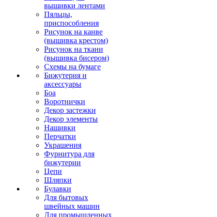
вышивки лентами
Пяльцы,
приспособления
Рисунок на канве
(вышивка крестом)
Рисунок на ткани
(вышивка бисером)
Схемы на бумаге
Бижутерия и
аксессуары
Боа
Воротнички
Декор застежки
Декор элементы
Нашивки
Перчатки
Украшения
Фурнитура для
бижутерии
Цепи
Шляпки
Булавки
Для бытовых
швейных машин
Для промышленных