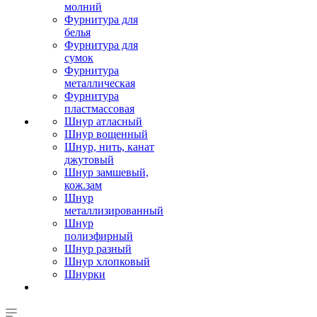
молний
Фурнитура для
белья
Фурнитура для
сумок
Фурнитура
металлическая
Фурнитура
пластмассовая
Шнур атласный
Шнур вощенный
Шнур, нить, канат
джутовый
Шнур замшевый,
кож.зам
Шнур
металлизированный
Шнур
полиэфирный
Шнур разный
Шнур хлопковый
Шнурки