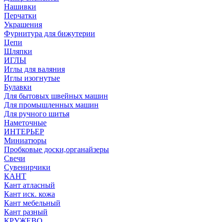
Нашивки
Перчатки
Украшения
Фурнитура для бижутерии
Цепи
Шляпки
ИГЛЫ
Иглы для валяния
Иглы изогнутые
Булавки
Для бытовых швейных машин
Для промышленных машин
Для ручного шитья
Наметочные
ИНТЕРЬЕР
Миниатюры
Пробковые доски,органайзеры
Свечи
Сувенирчики
КАНТ
Кант атласный
Кант иск. кожа
Кант мебельный
Кант разный
КРУЖЕВО