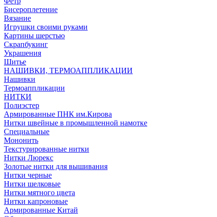
Фетр
Бисероплетение
Вязание
Игрушки своими руками
Картины шерстью
Скрапбукинг
Украшения
Шитье
НАШИВКИ, ТЕРМОАППЛИКАЦИИ
Нашивки
Термоаппликации
НИТКИ
Полиэстер
Армированные ПНК им.Кирова
Нитки швейные в промышленной намотке
Специальные
Мононить
Текстурированные нитки
Нитки Люрекс
Золотые нитки для вышивания
Нитки черные
Нитки шелковые
Нитки мятного цвета
Нитки капроновые
Армированные Китай