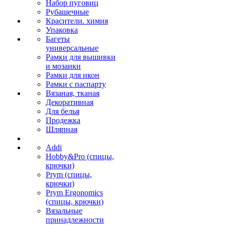
Набор пуговиц
Рубашечные
Красители. химия
Упаковка
Багеты
универсальные
Рамки для вышивки
и мозаики
Рамки для икон
Рамки с паспарту
Вязаная, тканая
Декоративная
Для белья
Продежка
Шляпная
Addi
Hobby&Pro (спицы,
крючки)
Prym (спицы,
крючки)
Prym Ergonomics
(спицы, крючки)
Вязальные
принадлежности