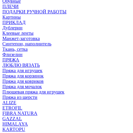
Обувные
ПЛЕЧИ
ПОДАРКИ РУЧНОЙ РАБОТЫ
Картины
ПРИКЛАД
Дублерин
Клеевые ленты
Манжет-заготовка
Синтепон, наполнитель
Ткань, сетка
Флизелин
ПРЯЖА
ЛЮБЛЮ ВЯЗАТЬ
Пряжа для игрушек
Пряжа для корзинок
Пряжа для ковриков
Пряжа для мочалок
Плюшевая пряжа для игрушек
Пряжа из шерсти
ALIZE
ETROFIL
FIBRA NATURA
GAZZAL
HIMALAYA
KARTOPU