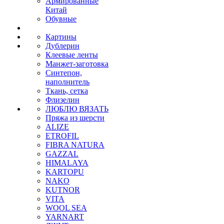
Армированные
Китай
Обувные
Картины
Дублерин
Клеевые ленты
Манжет-заготовка
Синтепон,
наполнитель
Ткань, сетка
Флизелин
ЛЮБЛЮ ВЯЗАТЬ
Пряжа из шерсти
ALIZE
ETROFIL
FIBRA NATURA
GAZZAL
HIMALAYA
KARTOPU
NAKO
KUTNOR
VITA
WOOL SEA
YARNART