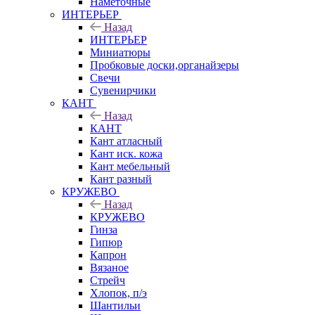
Наметочные
ИНТЕРЬЕР
Назад
ИНТЕРЬЕР
Миниатюры
Пробковые доски,органайзеры
Свечи
Сувенирчики
КАНТ
Назад
КАНТ
Кант атласный
Кант иск. кожа
Кант мебельный
Кант разный
КРУЖЕВО
Назад
КРУЖЕВО
Гинза
Гипюр
Капрон
Вязаное
Стрейч
Хлопок, п/э
Шантильи