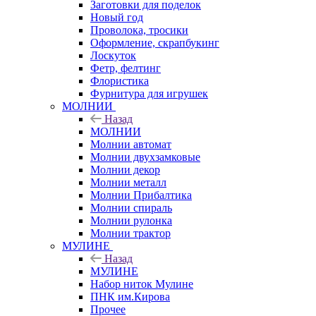
Заготовки для поделок
Новый год
Проволока, тросики
Оформление, скрапбукинг
Лоскуток
Фетр, фелтинг
Флористика
Фурнитура для игрушек
МОЛНИИ
Назад
МОЛНИИ
Молнии автомат
Молнии двухзамковые
Молнии декор
Молнии металл
Молнии Прибалтика
Молнии спираль
Молнии рулонка
Молнии трактор
МУЛИНЕ
Назад
МУЛИНЕ
Набор ниток Мулине
ПНК им.Кирова
Прочее