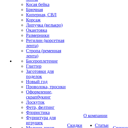
Косая бейка
Брючная
Киперная, СВЛ
Корсаж
Липучка (велькро)
Окантовка
Размерники
Регилин (корсетная
лента)
Стропа (ременная
лента)
Бисероплетение
Глиттер
Заготовки для
поделок
Новый год
Проволока, тросики
Оформление,
скрапбукинг
Лоскуток
Фетр, фелтинг
Флористика
О компании
Фурнитура для
игрушек
Скидки
Статьи
Молнии декор
Спецце