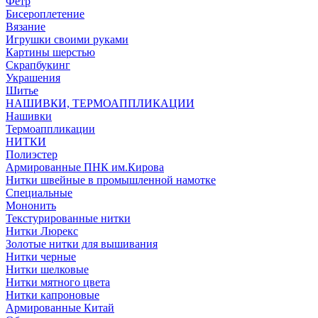
Фетр
Бисероплетение
Вязание
Игрушки своими руками
Картины шерстью
Скрапбукинг
Украшения
Шитье
НАШИВКИ, ТЕРМОАППЛИКАЦИИ
Нашивки
Термоаппликации
НИТКИ
Полиэстер
Армированные ПНК им.Кирова
Нитки швейные в промышленной намотке
Специальные
Мононить
Текстурированные нитки
Нитки Люрекс
Золотые нитки для вышивания
Нитки черные
Нитки шелковые
Нитки мятного цвета
Нитки капроновые
Армированные Китай