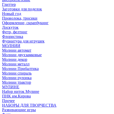
Глиттер
Заготовки для поделок
Новый год
Проволока, тросики
Оформление, скрапбукинг
Лоскуток
Фетр, фелтинг
Флористика
Фурнитура для игрушек
МОЛНИИ
Молнии автомат
Молнии двухзамковые
Молнии декор
Молнии металл
Молнии Прибалтика
Молнии спираль
Молнии рулонка
Молнии трактор
МУЛИНЕ
Набор ниток Мулине
ПНК им.Кирова
Прочее
НАБОРЫ ДЛЯ ТВОРЧЕСТВА
Развивающие игры