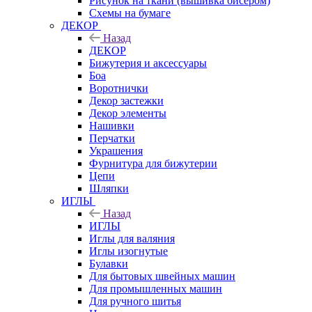
Рисунок на ткани (вышивка бисером)
Схемы на бумаге
ДЕКОР
Назад
ДЕКОР
Бижутерия и аксессуары
Боа
Воротнички
Декор застежки
Декор элементы
Нашивки
Перчатки
Украшения
Фурнитура для бижутерии
Цепи
Шляпки
ИГЛЫ
Назад
ИГЛЫ
Иглы для валяния
Иглы изогнутые
Булавки
Для бытовых швейных машин
Для промышленных машин
Для ручного шитья