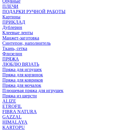
Обувные
ПЛЕЧИ
ПОДАРКИ РУЧНОЙ РАБОТЫ
Картины
ПРИКЛАД
Дублерин
Клеевые ленты
Манжет-заготовка
Синтепон, наполнитель
Ткань, сетка
Флизелин
ПРЯЖА
ЛЮБЛЮ ВЯЗАТЬ
Пряжа для игрушек
Пряжа для корзинок
Пряжа для ковриков
Пряжа для мочалок
Плюшевая пряжа для игрушек
Пряжа из шерсти
ALIZE
ETROFIL
FIBRA NATURA
GAZZAL
HIMALAYA
KARTOPU