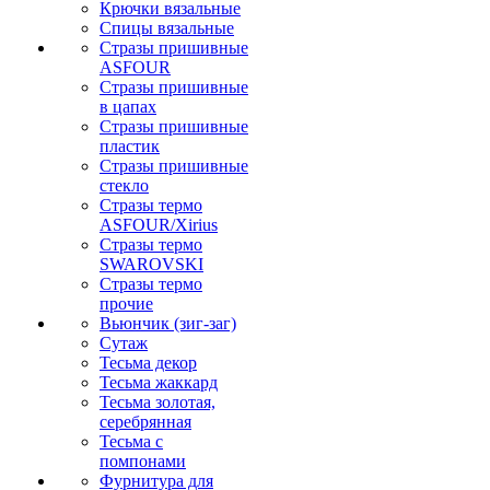
Крючки вязальные
Спицы вязальные
Стразы пришивные
ASFOUR
Стразы пришивные
в цапах
Стразы пришивные
пластик
Стразы пришивные
стекло
Стразы термо
ASFOUR/Xirius
Стразы термо
SWAROVSKI
Стразы термо
прочие
Вьюнчик (зиг-заг)
Сутаж
Тесьма декор
Тесьма жаккард
Тесьма золотая,
серебрянная
Тесьма с
помпонами
Фурнитура для