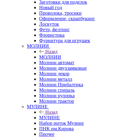
Заготовки для поделок
Новый год
Проволока, тросики
Оформление, скрапбукинг
Лоскуток
Фетр, фелтинг
Флористика
Фурнитура для игрушек
МОЛНИИ
Назад
МОЛНИИ
Молнии автомат
Молнии двухзамковые
Молнии декор
Молнии металл
Молнии Прибалтика
Молнии спираль
Молнии рулонка
Молнии трактор
МУЛИНЕ
Назад
МУЛИНЕ
Набор ниток Мулине
ПНК им.Кирова
Прочее