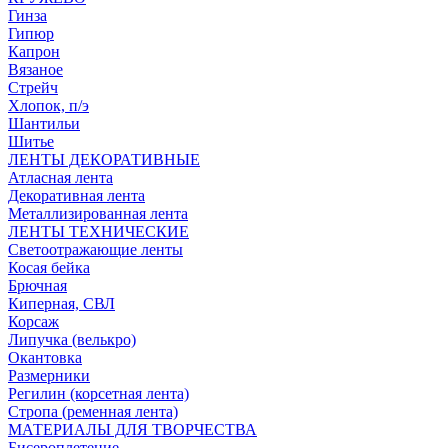
Гинза
Гипюр
Капрон
Вязаное
Стрейч
Хлопок, п/э
Шантильи
Шитье
ЛЕНТЫ ДЕКОРАТИВНЫЕ
Атласная лента
Декоративная лента
Металлизированная лента
ЛЕНТЫ ТЕХНИЧЕСКИЕ
Светоотражающие ленты
Косая бейка
Брючная
Киперная, СВЛ
Корсаж
Липучка (велькро)
Окантовка
Размерники
Регилин (корсетная лента)
Стропа (ременная лента)
МАТЕРИАЛЫ ДЛЯ ТВОРЧЕСТВА
Бисероплетение