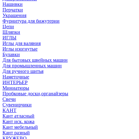
Нашивки
Перчатки
Украшения
Фурнитура для бижутерии
Цепи
Шляпки
ИГЛЫ
Иглы для валяния
Иглы изогнутые
Булавки
Для бытовых швейных машин
Для промышленных машин
Для ручного шитья
Наметочные
ИНТЕРЬЕР
Миниатюры
Пробковые доски,органайзеры
Свечи
Сувенирчики
КАНТ
Кант атласный
Кант иск. кожа
Кант мебельный
Кант разный
КРУЖЕВО