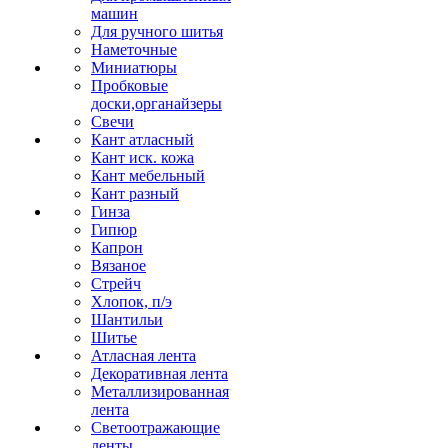
машин
Для ручного шитья
Наметочные
Миниатюры
Пробковые
доски,органайзеры
Свечи
Кант атласный
Кант иск. кожа
Кант мебельный
Кант разный
Гинза
Гипюр
Капрон
Вязаное
Стрейч
Хлопок, п/э
Шантильи
Шитье
Атласная лента
Декоративная лента
Металлизированная
лента
Светоотражающие
ленты