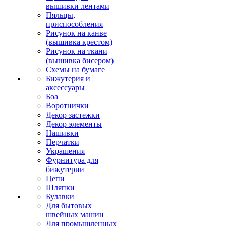
вышивки лентами
Пяльцы,
приспособления
Рисунок на канве
(вышивка крестом)
Рисунок на ткани
(вышивка бисером)
Схемы на бумаге
Бижутерия и
аксессуары
Боа
Воротнички
Декор застежки
Декор элементы
Нашивки
Перчатки
Украшения
Фурнитура для
бижутерии
Цепи
Шляпки
Булавки
Для бытовых
швейных машин
Для промышленных