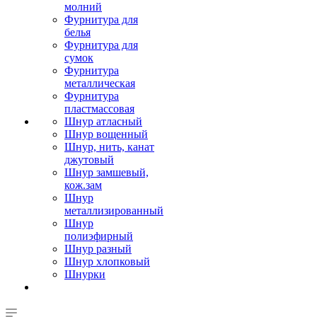
молний
Фурнитура для
белья
Фурнитура для
сумок
Фурнитура
металлическая
Фурнитура
пластмассовая
Шнур атласный
Шнур вощенный
Шнур, нить, канат
джутовый
Шнур замшевый,
кож.зам
Шнур
металлизированный
Шнур
полиэфирный
Шнур разный
Шнур хлопковый
Шнурки