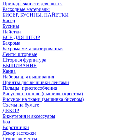
Принадлежности для шитья
Расходные материалы
БИСЕР, БУСИНЫ, ПАЙЕТКИ
Бисер
Бусины
Пайетки
ВСЕ ДЛЯ ШТОР
Бахрома
Бахрома металлизированная
Ленты шторные
Шторная фурнитура
ВЫШИВАНИЕ
Канва
Наборы для вышивания
Принты для вышивки лентами
Пяльцы, приспособления
Рисунок на канве (вышивка крестом)
Рисунок на ткани (вышивка бисером)
Схемы на бумаге
ДЕКОР
Бижутерия и аксессуары
Боа
Воротнички
Декор застежки
Декор элементы