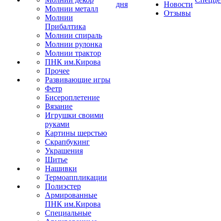
дня
Новости
Молнии металл
Отзывы
Молнии
Прибалтика
Молнии спираль
Молнии рулонка
Молнии трактор
ПНК им.Кирова
Прочее
Развивающие игры
Фетр
Бисероплетение
Вязание
Игрушки своими
руками
Картины шерстью
Скрапбукинг
Украшения
Шитье
Нашивки
Термоаппликации
Полиэстер
Армированные
ПНК им.Кирова
Специальные