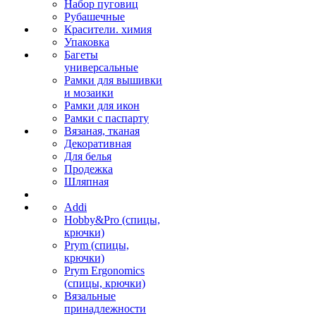
Набор пуговиц
Рубашечные
Красители. химия
Упаковка
Багеты
универсальные
Рамки для вышивки
и мозаики
Рамки для икон
Рамки с паспарту
Вязаная, тканая
Декоративная
Для белья
Продежка
Шляпная
Addi
Hobby&Pro (спицы,
крючки)
Prym (спицы,
крючки)
Prym Ergonomics
(спицы, крючки)
Вязальные
принадлежности