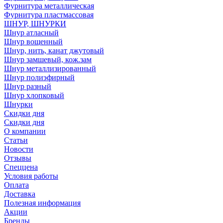
Фурнитура металлическая
Фурнитура пластмассовая
ШНУР, ШНУРКИ
Шнур атласный
Шнур вощенный
Шнур, нить, канат джутовый
Шнур замшевый, кож.зам
Шнур металлизированный
Шнур полиэфирный
Шнур разный
Шнур хлопковый
Шнурки
Скидки дня
Скидки дня
О компании
Статьи
Новости
Отзывы
Спеццена
Условия работы
Оплата
Доставка
Полезная информация
Акции
Бренды