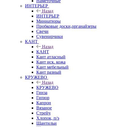
Наметочные
ИНТЕРЬЕР
Назад
ИНТЕРЬЕР
Миниатюры
Пробковые доски,органайзеры
Свечи
Сувенирчики
КАНТ
Назад
КАНТ
Кант атласный
Кант иск. кожа
Кант мебельный
Кант разный
КРУЖЕВО
Назад
КРУЖЕВО
Гинза
Гипюр
Капрон
Вязаное
Стрейч
Хлопок, п/э
Шантильи