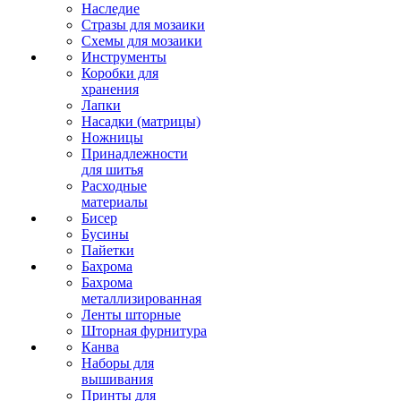
Наследие
Стразы для мозаики
Схемы для мозаики
Инструменты
Коробки для
хранения
Лапки
Насадки (матрицы)
Ножницы
Принадлежности
для шитья
Расходные
материалы
Бисер
Бусины
Пайетки
Бахрома
Бахрома
металлизированная
Ленты шторные
Шторная фурнитура
Канва
Наборы для
вышивания
Принты для