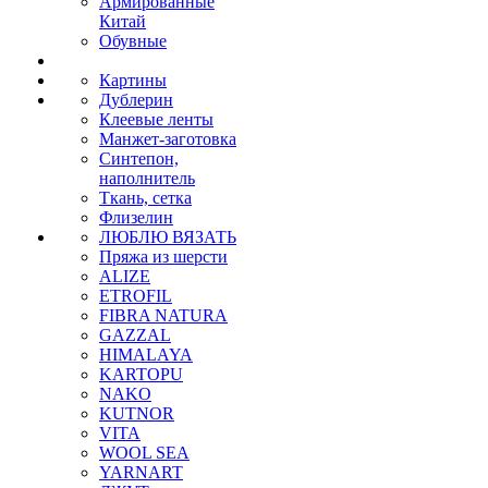
Армированные
Китай
Обувные
Картины
Дублерин
Клеевые ленты
Манжет-заготовка
Синтепон,
наполнитель
Ткань, сетка
Флизелин
ЛЮБЛЮ ВЯЗАТЬ
Пряжа из шерсти
ALIZE
ETROFIL
FIBRA NATURA
GAZZAL
HIMALAYA
KARTOPU
NAKO
KUTNOR
VITA
WOOL SEA
YARNART