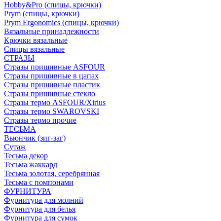
Hobby&Pro (спицы, крючки)
Prym (спицы, крючки)
Prym Ergonomics (спицы, крючки)
Вязальные принадлежности
Крючки вязальные
Спицы вязальные
СТРАЗЫ
Стразы пришивные ASFOUR
Стразы пришивные в цапах
Стразы пришивные пластик
Стразы пришивные стекло
Стразы термо ASFOUR/Xirius
Стразы термо SWAROVSKI
Стразы термо прочие
ТЕСЬМА
Вьюнчик (зиг-заг)
Сутаж
Тесьма декор
Тесьма жаккард
Тесьма золотая, серебрянная
Тесьма с помпонами
ФУРНИТУРА
Фурнитура для молний
Фурнитура для белья
Фурнитура для сумок