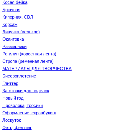
Косая бейка
Брючная
Киперная, СВЛ
Корсаж
Липучка (велькро)
Окантовка
Размерники
Регилин (корсетная лента)
Стропа (ременная лента)
МАТЕРИАЛЫ ДЛЯ ТВОРЧЕСТВА
Бисероплетение
Глиттер
Заготовки для поделок
Новый год
Проволока, тросики
Оформление, скрапбукинг
Лоскуток
Фетр, фелтинг