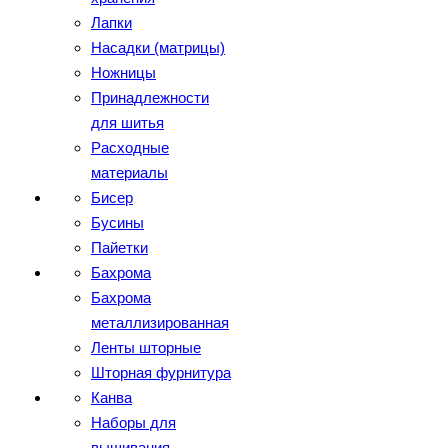
Лапки
Насадки (матрицы)
Ножницы
Принадлежности
для шитья
Расходные
материалы
Бисер
Бусины
Пайетки
Бахрома
Бахрома
металлизированная
Ленты шторные
Шторная фурнитура
Канва
Наборы для
вышивания