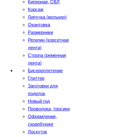
Киперная, СВЛ
Корсаж
Липучка (велькро)
Окантовка
Размерники
Регилин (корсетная
лента)
Стропа (ременная
лента)
Бисероплетение
Глиттер
Заготовки для
поделок
Новый год
Проволока, тросики
Оформление,
скрапбукинг
Лоскуток