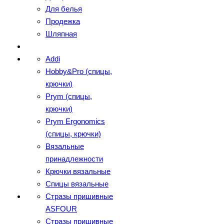
Для белья
Продежка
Шляпная
Addi
Hobby&Pro (спицы,
крючки)
Prym (спицы,
крючки)
Prym Ergonomics
(спицы, крючки)
Вязальные
принадлежности
Крючки вязальные
Спицы вязальные
Стразы пришивные
ASFOUR
Стразы пришивные