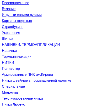
Бисероплетение
Вязание
Игрушки своими руками
Картины шерстью
Скрапбукинг
Украшения
Шитье
НАШИВКИ, ТЕРМОАППЛИКАЦИИ
Нашивки
Термоаппликации
НИТКИ
Полиэстер
Армированные ПНК им.Кирова
Нитки швейные в промышленной намотке
Специальные
Мононить
Текстурированные нитки
Нитки Люрекс