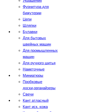
Украшения
Фурнитура для
бижутерии
Цепи
Шляпки
Булавки
Для бытовых
швейных машин
Для промышленных
машин
Для ручного шитья
Наметочные
Миниатюры
Пробковые
доски,органайзеры
Свечи
Кант атласный
Кант иск. кожа