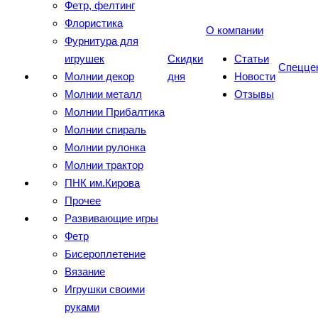
Фетр, фелтинг
Флористика
О компании
Фурнитура для
игрушек
Скидки
Статьи
Спецце
Молнии декор
дня
Новости
Молнии металл
Отзывы
Молнии Прибалтика
Молнии спираль
Молнии рулонка
Молнии трактор
ПНК им.Кирова
Прочее
Развивающие игры
Фетр
Бисероплетение
Вязание
Игрушки своими
руками