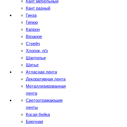
Кант мебельный
Кант разный
Гинза
Гипюр
Капрон
Вязаное
Стрейч
Хлопок, п/э
Шантильи
Шитье
Атласная лента
Декоративная лента
Металлизированная
лента
Светоотражающие
ленты
Косая бейка
Брючная