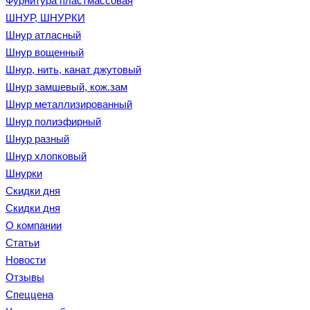
Фурнитура пластмассовая
ШНУР, ШНУРКИ
Шнур атласный
Шнур вощенный
Шнур, нить, канат джутовый
Шнур замшевый, кож.зам
Шнур металлизированный
Шнур полиэфирный
Шнур разный
Шнур хлопковый
Шнурки
Скидки дня
Скидки дня
О компании
Статьи
Новости
Отзывы
Спеццена