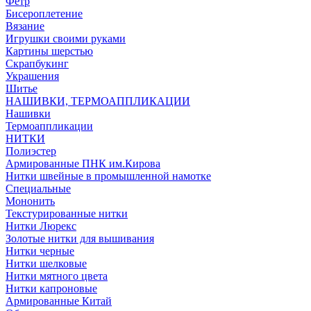
Фетр
Бисероплетение
Вязание
Игрушки своими руками
Картины шерстью
Скрапбукинг
Украшения
Шитье
НАШИВКИ, ТЕРМОАППЛИКАЦИИ
Нашивки
Термоаппликации
НИТКИ
Полиэстер
Армированные ПНК им.Кирова
Нитки швейные в промышленной намотке
Специальные
Мононить
Текстурированные нитки
Нитки Люрекс
Золотые нитки для вышивания
Нитки черные
Нитки шелковые
Нитки мятного цвета
Нитки капроновые
Армированные Китай