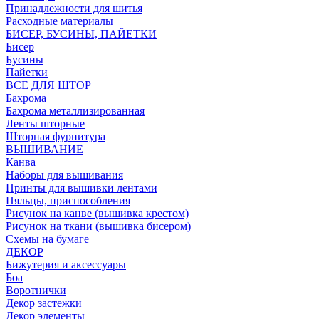
Принадлежности для шитья
Расходные материалы
БИСЕР, БУСИНЫ, ПАЙЕТКИ
Бисер
Бусины
Пайетки
ВСЕ ДЛЯ ШТОР
Бахрома
Бахрома металлизированная
Ленты шторные
Шторная фурнитура
ВЫШИВАНИЕ
Канва
Наборы для вышивания
Принты для вышивки лентами
Пяльцы, приспособления
Рисунок на канве (вышивка крестом)
Рисунок на ткани (вышивка бисером)
Схемы на бумаге
ДЕКОР
Бижутерия и аксессуары
Боа
Воротнички
Декор застежки
Декор элементы