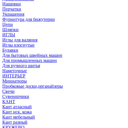
Нашивки
Перчатки
Украшения
Фурнитура для бижутерии
Цепи
Шляпки
ИГЛЫ
Иглы для валяния
Иглы изогнутые
Булавки
Для бытовых швейных машин
Для промышленных машин
Для ручного шитья
Наметочные
ИНТЕРЬЕР
Миниатюры
Пробковые доски,органайзеры
Свечи
Сувенирчики
КАНТ
Кант атласный
Кант иск. кожа
Кант мебельный
Кант разный
КРУЖЕВО