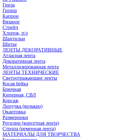
Гинза
Гипюр
Капрон
Вязаное
Стрейч
Хлопок, п/э
Шантильи
Шитье
ЛЕНТЫ ДЕКОРАТИВНЫЕ
Атласная лента
Декоративная лента
Металлизированная лента
ЛЕНТЫ ТЕХНИЧЕСКИЕ
Светоотражающие ленты
Косая бейка
Брючная
Киперная, СВЛ
Корсаж
Липучка (велькро)
Окантовка
Размерники
Регилин (корсетная лента)
Стропа (ременная лента)
МАТЕРИАЛЫ ДЛЯ ТВОРЧЕСТВА
Бисероплетение