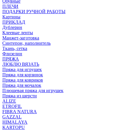
Обувные
ПЛЕЧИ
ПОДАРКИ РУЧНОЙ РАБОТЫ
Картины
ПРИКЛАД
Дублерин
Клеевые ленты
Манжет-заготовка
Синтепон, наполнитель
Ткань, сетка
Флизелин
ПРЯЖА
ЛЮБЛЮ ВЯЗАТЬ
Пряжа для игрушек
Пряжа для корзинок
Пряжа для ковриков
Пряжа для мочалок
Плюшевая пряжа для игрушек
Пряжа из шерсти
ALIZE
ETROFIL
FIBRA NATURA
GAZZAL
HIMALAYA
KARTOPU