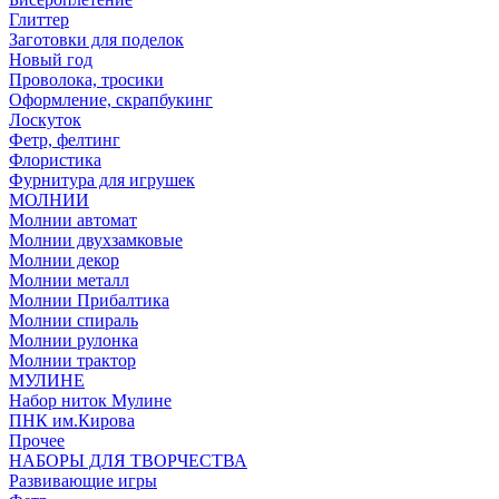
Глиттер
Заготовки для поделок
Новый год
Проволока, тросики
Оформление, скрапбукинг
Лоскуток
Фетр, фелтинг
Флористика
Фурнитура для игрушек
МОЛНИИ
Молнии автомат
Молнии двухзамковые
Молнии декор
Молнии металл
Молнии Прибалтика
Молнии спираль
Молнии рулонка
Молнии трактор
МУЛИНЕ
Набор ниток Мулине
ПНК им.Кирова
Прочее
НАБОРЫ ДЛЯ ТВОРЧЕСТВА
Развивающие игры