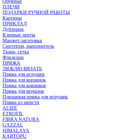
Обувные
ПЛЕЧИ
ПОДАРКИ РУЧНОЙ РАБОТЫ
Картины
ПРИКЛАД
Дублерин
Клеевые ленты
Манжет-заготовка
Синтепон, наполнитель
Ткань, сетка
Флизелин
ПРЯЖА
ЛЮБЛЮ ВЯЗАТЬ
Пряжа для игрушек
Пряжа для корзинок
Пряжа для ковриков
Пряжа для мочалок
Плюшевая пряжа для игрушек
Пряжа из шерсти
ALIZE
ETROFIL
FIBRA NATURA
GAZZAL
HIMALAYA
KARTOPU