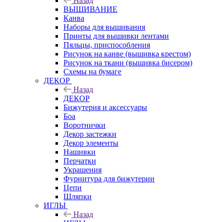
Назад
ВЫШИВАНИЕ
Канва
Наборы для вышивания
Принты для вышивки лентами
Пяльцы, приспособления
Рисунок на канве (вышивка крестом)
Рисунок на ткани (вышивка бисером)
Схемы на бумаге
ДЕКОР
Назад
ДЕКОР
Бижутерия и аксессуары
Боа
Воротнички
Декор застежки
Декор элементы
Нашивки
Перчатки
Украшения
Фурнитура для бижутерии
Цепи
Шляпки
ИГЛЫ
Назад