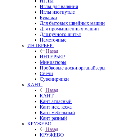
ИГЛЫ
Иглы для валяния
Иглы изогнутые
Булавки
Для бытовых швейных машин
Для промышленных машин
Для ручного шитья
Наметочные
ИНТЕРЬЕР
Назад
ИНТЕРЬЕР
Миниатюры
Пробковые доски,органайзеры
Свечи
Сувенирчики
КАНТ
Назад
КАНТ
Кант атласный
Кант иск. кожа
Кант мебельный
Кант разный
КРУЖЕВО
Назад
КРУЖЕВО