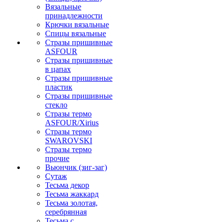
Вязальные
принадлежности
Крючки вязальные
Спицы вязальные
Стразы пришивные
ASFOUR
Стразы пришивные
в цапах
Стразы пришивные
пластик
Стразы пришивные
стекло
Стразы термо
ASFOUR/Xirius
Стразы термо
SWAROVSKI
Стразы термо
прочие
Вьюнчик (зиг-заг)
Сутаж
Тесьма декор
Тесьма жаккард
Тесьма золотая,
серебрянная
Тесьма с