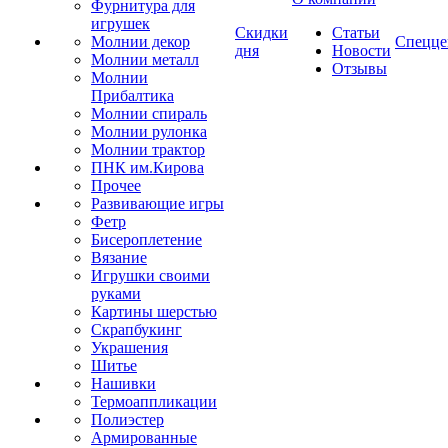
Фурнитура для
игрушек
Скидки
Статьи
Молнии декор
Спецце
дня
Новости
Молнии металл
Отзывы
Молнии
Прибалтика
Молнии спираль
Молнии рулонка
Молнии трактор
ПНК им.Кирова
Прочее
Развивающие игры
Фетр
Бисероплетение
Вязание
Игрушки своими
руками
Картины шерстью
Скрапбукинг
Украшения
Шитье
Нашивки
Термоаппликации
Полиэстер
Армированные