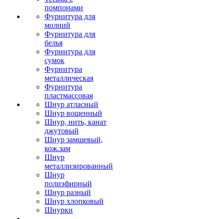
помпонами
Фурнитура для
молний
Фурнитура для
белья
Фурнитура для
сумок
Фурнитура
металлическая
Фурнитура
пластмассовая
Шнур атласный
Шнур вощенный
Шнур, нить, канат
джутовый
Шнур замшевый,
кож.зам
Шнур
металлизированный
Шнур
полиэфирный
Шнур разный
Шнур хлопковый
Шнурки