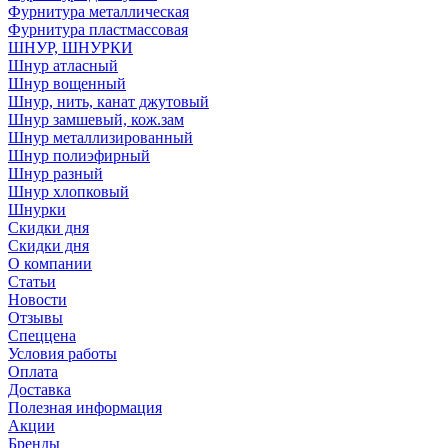
Фурнитура металлическая
Фурнитура пластмассовая
ШНУР, ШНУРКИ
Шнур атласный
Шнур вощенный
Шнур, нить, канат джутовый
Шнур замшевый, кож.зам
Шнур металлизированный
Шнур полиэфирный
Шнур разный
Шнур хлопковый
Шнурки
Скидки дня
Скидки дня
О компании
Статьи
Новости
Отзывы
Спеццена
Условия работы
Оплата
Доставка
Полезная информация
Акции
Бренды