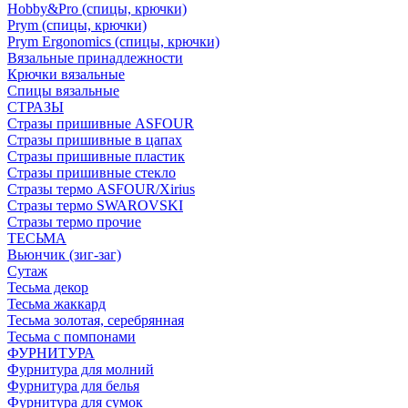
Hobby&Pro (спицы, крючки)
Prym (спицы, крючки)
Prym Ergonomics (спицы, крючки)
Вязальные принадлежности
Крючки вязальные
Спицы вязальные
СТРАЗЫ
Стразы пришивные ASFOUR
Стразы пришивные в цапах
Стразы пришивные пластик
Стразы пришивные стекло
Стразы термо ASFOUR/Xirius
Стразы термо SWAROVSKI
Стразы термо прочие
ТЕСЬМА
Вьюнчик (зиг-заг)
Сутаж
Тесьма декор
Тесьма жаккард
Тесьма золотая, серебрянная
Тесьма с помпонами
ФУРНИТУРА
Фурнитура для молний
Фурнитура для белья
Фурнитура для сумок