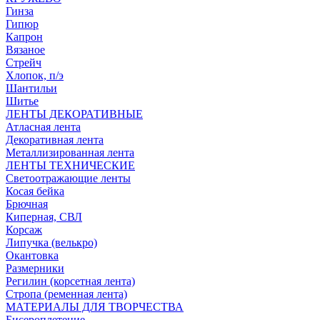
Гинза
Гипюр
Капрон
Вязаное
Стрейч
Хлопок, п/э
Шантильи
Шитье
ЛЕНТЫ ДЕКОРАТИВНЫЕ
Атласная лента
Декоративная лента
Металлизированная лента
ЛЕНТЫ ТЕХНИЧЕСКИЕ
Светоотражающие ленты
Косая бейка
Брючная
Киперная, СВЛ
Корсаж
Липучка (велькро)
Окантовка
Размерники
Регилин (корсетная лента)
Стропа (ременная лента)
МАТЕРИАЛЫ ДЛЯ ТВОРЧЕСТВА
Бисероплетение