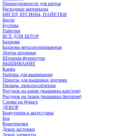
Принадлежности для шитья
Расходные материалы
БИСЕР, БУСИНЫ, ПАЙЕТКИ
Бисер
Бусины
Пайетки
ВСЕ ДЛЯ ШТОР
Бахрома
Бахрома металлизированная
Ленты шторные
Шторная фурнитура
ВЫШИВАНИЕ
Канва
Наборы для вышивания
Принты для вышивки лентами
Пяльцы, приспособления
Рисунок на канве (вышивка крестом)
Рисунок на ткани (вышивка бисером)
Схемы на бумаге
ДЕКОР
Бижутерия и аксессуары
Боа
Воротнички
Декор застежки
Декор элементы