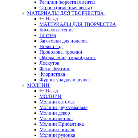
Регилин (корсетная лента)
Стропа (ременная лента)
МАТЕРИАЛЫ ДЛЯ ТВОРЧЕСТВА
Назад
МАТЕРИАЛЫ ДЛЯ ТВОРЧЕСТВА
Бисероплетение
Глиттер
Заготовки для поделок
Новый год
Проволока, тросики
Оформление, скрапбукинг
Лоскуток
Фетр, фелтинг
Флористика
Фурнитура для игрушек
МОЛНИИ
Назад
МОЛНИИ
Молнии автомат
Молнии двухзамковые
Молнии декор
Молнии металл
Молнии Прибалтика
Молнии спираль
Молнии рулонка