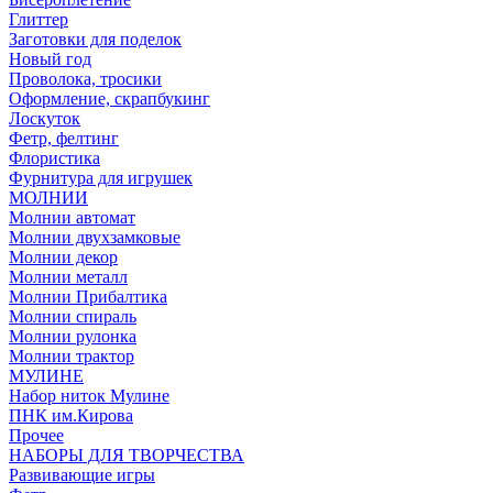
Глиттер
Заготовки для поделок
Новый год
Проволока, тросики
Оформление, скрапбукинг
Лоскуток
Фетр, фелтинг
Флористика
Фурнитура для игрушек
МОЛНИИ
Молнии автомат
Молнии двухзамковые
Молнии декор
Молнии металл
Молнии Прибалтика
Молнии спираль
Молнии рулонка
Молнии трактор
МУЛИНЕ
Набор ниток Мулине
ПНК им.Кирова
Прочее
НАБОРЫ ДЛЯ ТВОРЧЕСТВА
Развивающие игры