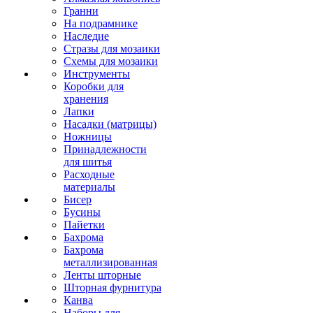
Гранни
На подрамнике
Наследие
Стразы для мозаики
Схемы для мозаики
Инструменты
Коробки для
хранения
Лапки
Насадки (матрицы)
Ножницы
Принадлежности
для шитья
Расходные
материалы
Бисер
Бусины
Пайетки
Бахрома
Бахрома
металлизированная
Ленты шторные
Шторная фурнитура
Канва
Наборы для