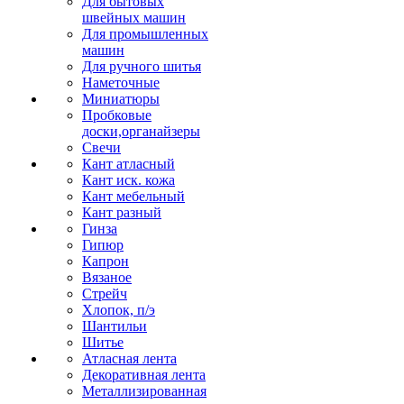
Для бытовых
швейных машин
Для промышленных
машин
Для ручного шитья
Наметочные
Миниатюры
Пробковые
доски,органайзеры
Свечи
Кант атласный
Кант иск. кожа
Кант мебельный
Кант разный
Гинза
Гипюр
Капрон
Вязаное
Стрейч
Хлопок, п/э
Шантильи
Шитье
Атласная лента
Декоративная лента
Металлизированная