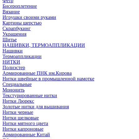
Фетр
Бисероплетение
Вязание
Игрушки своими руками
Картины шерстью
Скрапбукинг
Украшения
Шитье
НАШИВКИ, ТЕРМОАППЛИКАЦИИ
Нашивки
Термоаппликации
НИТКИ
Полиэстер
Армированные ПНК им.Кирова
Нитки швейные в промышленной намотке
Специальные
Мононить
Текстурированные нитки
Нитки Люрекс
Золотые нитки для вышивания
Нитки черные
Нитки шелковые
Нитки мятного цвета
Нитки капроновые
Армированные Китай