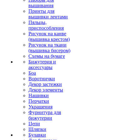
вышивания
Принты для
вышивки лентами
Пяльцы,
приспособления
Рисунок на канве
(вышивка крестом)
Рисунок на ткани
(вышивка бисером)
Схемы на бумаге
Бижутерия и
аксессуары
Боа
Воротнички
Декор застежки
Декор элементы
Нашивки
Перчатки
Украшения
Фурнитура для
бижутерии
Цепи
Шляпки
Булавки