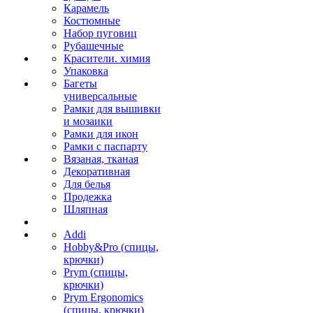
Карамель
Костюмные
Набор пуговиц
Рубашечные
Красители. химия
Упаковка
Багеты
универсальные
Рамки для вышивки
и мозаики
Рамки для икон
Рамки с паспарту
Вязаная, тканая
Декоративная
Для белья
Продежка
Шляпная
Addi
Hobby&Pro (спицы,
крючки)
Prym (спицы,
крючки)
Prym Ergonomics
(спицы, крючки)