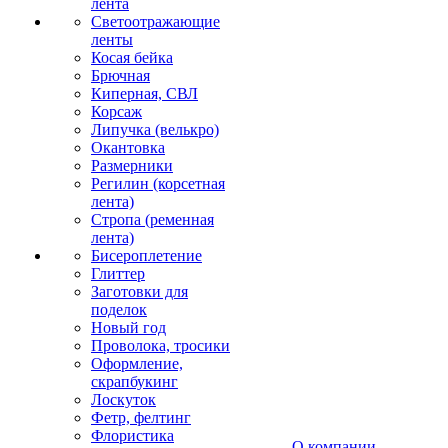
лента
Светоотражающие
ленты
Косая бейка
Брючная
Киперная, СВЛ
Корсаж
Липучка (велькро)
Окантовка
Размерники
Регилин (корсетная
лента)
Стропа (ременная
лента)
Бисероплетение
Глиттер
Заготовки для
поделок
Новый год
Проволока, тросики
Оформление,
скрапбукинг
Лоскуток
Фетр, фелтинг
Флористика
О компании