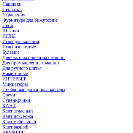
Нашивки
Перчатки
Украшения
Фурнитура для бижутерии
Цепи
Шляпки
ИГЛЫ
Иглы для валяния
Иглы изогнутые
Булавки
Для бытовых швейных машин
Для промышленных машин
Для ручного шитья
Наметочные
ИНТЕРЬЕР
Миниатюры
Пробковые доски,органайзеры
Свечи
Сувенирчики
КАНТ
Кант атласный
Кант иск. кожа
Кант мебельный
Кант разный
КРУЖЕВО