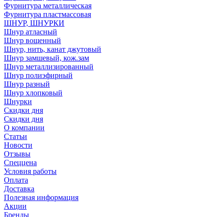
Фурнитура металлическая
Фурнитура пластмассовая
ШНУР, ШНУРКИ
Шнур атласный
Шнур вощенный
Шнур, нить, канат джутовый
Шнур замшевый, кож.зам
Шнур металлизированный
Шнур полиэфирный
Шнур разный
Шнур хлопковый
Шнурки
Скидки дня
Скидки дня
О компании
Статьи
Новости
Отзывы
Спеццена
Условия работы
Оплата
Доставка
Полезная информация
Акции
Бренды