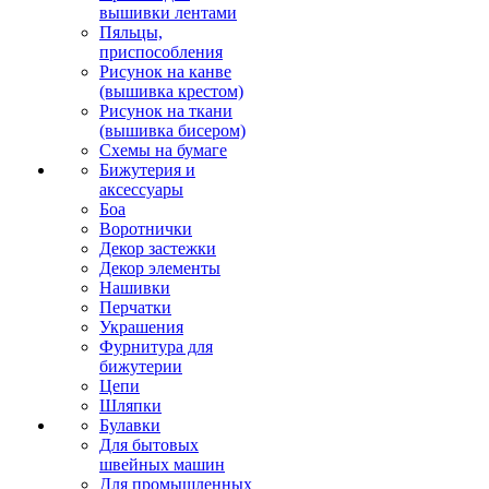
вышивки лентами
Пяльцы,
приспособления
Рисунок на канве
(вышивка крестом)
Рисунок на ткани
(вышивка бисером)
Схемы на бумаге
Бижутерия и
аксессуары
Боа
Воротнички
Декор застежки
Декор элементы
Нашивки
Перчатки
Украшения
Фурнитура для
бижутерии
Цепи
Шляпки
Булавки
Для бытовых
швейных машин
Для промышленных