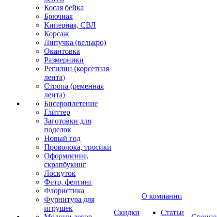
Косая бейка
Брючная
Киперная, СВЛ
Корсаж
Липучка (велькро)
Окантовка
Размерники
Регилин (корсетная
лента)
Стропа (ременная
лента)
Бисероплетение
Глиттер
Заготовки для
поделок
Новый год
Проволока, тросики
Оформление,
скрапбукинг
Лоскуток
Фетр, фелтинг
Флористика
О компании
Фурнитура для
игрушек
Скидки
Статьи
Молнии декор
Спецце