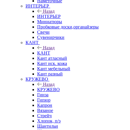
Наметочные
ИНТЕРЬЕР
Назад
ИНТЕРЬЕР
Миниатюры
Пробковые доски,органайзеры
Свечи
Сувенирчики
КАНТ
Назад
КАНТ
Кант атласный
Кант иск. кожа
Кант мебельный
Кант разный
КРУЖЕВО
Назад
КРУЖЕВО
Гинза
Гипюр
Капрон
Вязаное
Стрейч
Хлопок, п/э
Шантильи