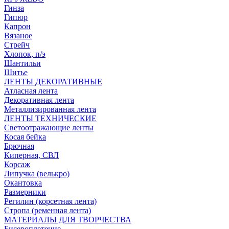
Гинза
Гипюр
Капрон
Вязаное
Стрейч
Хлопок, п/э
Шантильи
Шитье
ЛЕНТЫ ДЕКОРАТИВНЫЕ
Атласная лента
Декоративная лента
Металлизированная лента
ЛЕНТЫ ТЕХНИЧЕСКИЕ
Светоотражающие ленты
Косая бейка
Брючная
Киперная, СВЛ
Корсаж
Липучка (велькро)
Окантовка
Размерники
Регилин (корсетная лента)
Стропа (ременная лента)
МАТЕРИАЛЫ ДЛЯ ТВОРЧЕСТВА
Бисероплетение