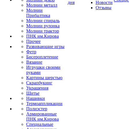
дня
Новости
Молнии металл
Отзывы
Молнии
Прибалтика
Молнии спираль
Молнии рулонка
Молнии трактор
ПНК им.Кирова
Прочее
Развивающие игры
Фетр
Бисероплетение
Вязание
Игрушки своими
руками
Картины шерстью
Скрапбукинг
Украшения
Шитье
Нашивки
Термоаппликации
Полиэстер
Армированные
ПНК им.Кирова
Специальные