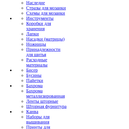
Наследие
Стразы для мозаики
Схемы для мозаики
Инструменты
Коробки для
хранения
Лапки
Насадки (матрицы)
Ножницы
Принадлежности
для шитья
Расходные
материалы
Бисер
Бусины
Пайетки
Бахрома
Бахрома
металлизированная
Ленты шторные
Шторная фурнитура
Канва
Наборы для
вышивания
Принты для