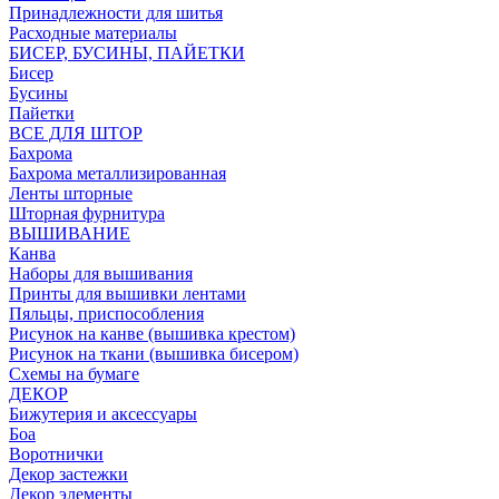
Принадлежности для шитья
Расходные материалы
БИСЕР, БУСИНЫ, ПАЙЕТКИ
Бисер
Бусины
Пайетки
ВСЕ ДЛЯ ШТОР
Бахрома
Бахрома металлизированная
Ленты шторные
Шторная фурнитура
ВЫШИВАНИЕ
Канва
Наборы для вышивания
Принты для вышивки лентами
Пяльцы, приспособления
Рисунок на канве (вышивка крестом)
Рисунок на ткани (вышивка бисером)
Схемы на бумаге
ДЕКОР
Бижутерия и аксессуары
Боа
Воротнички
Декор застежки
Декор элементы