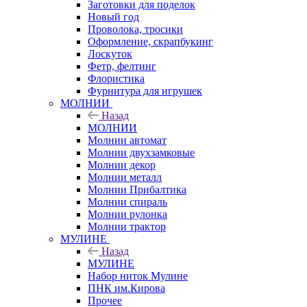
Заготовки для поделок
Новый год
Проволока, тросики
Оформление, скрапбукинг
Лоскуток
Фетр, фелтинг
Флористика
Фурнитура для игрушек
МОЛНИИ
Назад
МОЛНИИ
Молнии автомат
Молнии двухзамковые
Молнии декор
Молнии металл
Молнии Прибалтика
Молнии спираль
Молнии рулонка
Молнии трактор
МУЛИНЕ
Назад
МУЛИНЕ
Набор ниток Мулине
ПНК им.Кирова
Прочее