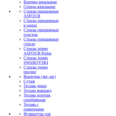
Крючки вязальные
Спицы вязальные
Стразы пришивные
ASFOUR
Стразы пришивные
в цапах
Стразы пришивные
пластик
Стразы пришивные
стекло
Стразы термо
ASFOUR/Xirius
Стразы термо
SWAROVSKI
Стразы термо
прочие
Вьюнчик (зиг-заг)
Сутаж
Тесьма декор
Тесьма жаккард
Тесьма золотая,
серебрянная
Тесьма с
помпонами
Фурнитура для