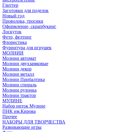
Глиттер
Заготовки для поделок
Новый год
Проволока, тросики
Оформление, скрапбукинг
Лоскуток
Фетр, фелтинг
Флористика
Фурнитура для игрушек
МОЛНИИ
Молнии автомат
Молнии двухзамковые
Молнии декор
Молнии металл
Молнии Прибалтика
Молнии спираль
Молнии рулонка
Молнии трактор
МУЛИНЕ
Набор ниток Мулине
ПНК им.Кирова
Прочее
НАБОРЫ ДЛЯ ТВОРЧЕСТВА
Развивающие игры