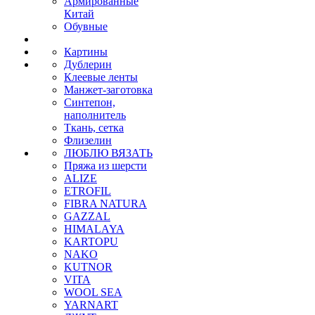
Армированные
Китай
Обувные
Картины
Дублерин
Клеевые ленты
Манжет-заготовка
Синтепон,
наполнитель
Ткань, сетка
Флизелин
ЛЮБЛЮ ВЯЗАТЬ
Пряжа из шерсти
ALIZE
ETROFIL
FIBRA NATURA
GAZZAL
HIMALAYA
KARTOPU
NAKO
KUTNOR
VITA
WOOL SEA
YARNART