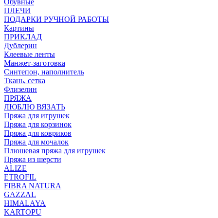
Обувные
ПЛЕЧИ
ПОДАРКИ РУЧНОЙ РАБОТЫ
Картины
ПРИКЛАД
Дублерин
Клеевые ленты
Манжет-заготовка
Синтепон, наполнитель
Ткань, сетка
Флизелин
ПРЯЖА
ЛЮБЛЮ ВЯЗАТЬ
Пряжа для игрушек
Пряжа для корзинок
Пряжа для ковриков
Пряжа для мочалок
Плюшевая пряжа для игрушек
Пряжа из шерсти
ALIZE
ETROFIL
FIBRA NATURA
GAZZAL
HIMALAYA
KARTOPU