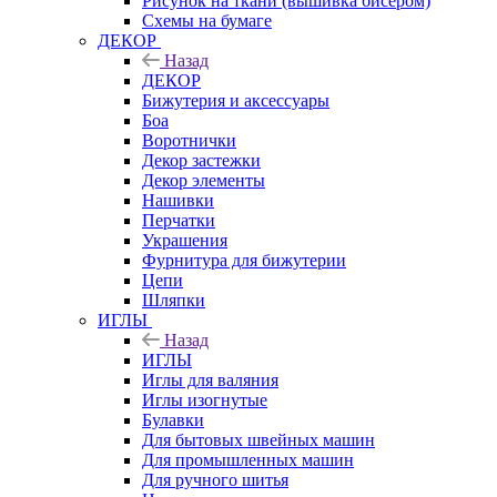
Рисунок на ткани (вышивка бисером)
Схемы на бумаге
ДЕКОР
Назад
ДЕКОР
Бижутерия и аксессуары
Боа
Воротнички
Декор застежки
Декор элементы
Нашивки
Перчатки
Украшения
Фурнитура для бижутерии
Цепи
Шляпки
ИГЛЫ
Назад
ИГЛЫ
Иглы для валяния
Иглы изогнутые
Булавки
Для бытовых швейных машин
Для промышленных машин
Для ручного шитья