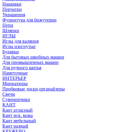
Нашивки
Перчатки
Украшения
Фурнитура для бижутерии
Цепи
Шляпки
ИГЛЫ
Иглы для валяния
Иглы изогнутые
Булавки
Для бытовых швейных машин
Для промышленных машин
Для ручного шитья
Наметочные
ИНТЕРЬЕР
Миниатюры
Пробковые доски,органайзеры
Свечи
Сувенирчики
КАНТ
Кант атласный
Кант иск. кожа
Кант мебельный
Кант разный
КРУЖЕВО