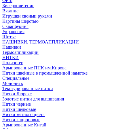
Фетр
Бисероплетение
Вязание
Игрушки своими руками
Картины шерстью
Скрапбукинг
Украшения
Шитье
НАШИВКИ, ТЕРМОАППЛИКАЦИИ
Нашивки
Термоаппликации
НИТКИ
Полиэстер
Армированные ПНК им.Кирова
Нитки швейные в промышленной намотке
Специальные
Мононить
Текстурированные нитки
Нитки Люрекс
Золотые нитки для вышивания
Нитки черные
Нитки шелковые
Нитки мятного цвета
Нитки капроновые
Армированные Китай