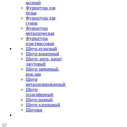
молний
Фурнитура для
белья
Фурнитура для
сумок
Фурнитура
металлическая
Фурнитура
пластмассовая
Шнур атласный
Шнур вощенный
Шнур, нить, канат
джутовый
Шнур замшевый,
кож.зам
Шнур
металлизированный
Шнур
полиэфирный
Шнур разный
Шнур хлопковый
Шнурки