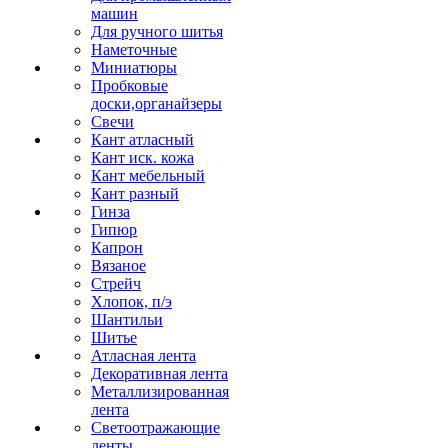
машин
Для ручного шитья
Наметочные
Миниатюры
Пробковые
доски,органайзеры
Свечи
Кант атласный
Кант иск. кожа
Кант мебельный
Кант разный
Гинза
Гипюр
Капрон
Вязаное
Стрейч
Хлопок, п/э
Шантильи
Шитье
Атласная лента
Декоративная лента
Металлизированная
лента
Светоотражающие
ленты