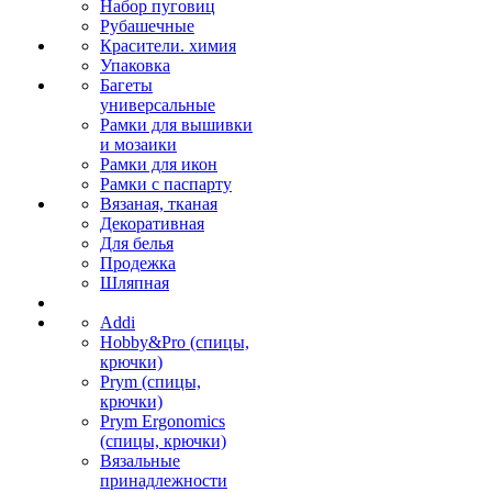
Набор пуговиц
Рубашечные
Красители. химия
Упаковка
Багеты
универсальные
Рамки для вышивки
и мозаики
Рамки для икон
Рамки с паспарту
Вязаная, тканая
Декоративная
Для белья
Продежка
Шляпная
Addi
Hobby&Pro (спицы,
крючки)
Prym (спицы,
крючки)
Prym Ergonomics
(спицы, крючки)
Вязальные
принадлежности