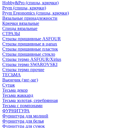
Hobby&Pro (спицы, крючки)
Prym (спицы, крючки)
Prym Ergonomics (спицы, крючки)
Вязальные принадлежности
Крючки вязальные
Спицы вязальные
СТРАЗЫ
Стразы пришивные ASFOUR
Стразы пришивные в цапах
Стразы пришивные пластик
Стразы пришивные стекло
Стразы термо ASFOUR/Xirius
Стразы термо SWAROVSKI
Стразы термо прочие
ТЕСЬМА
Вьюнчик (зиг-заг)
Сутаж
Тесьма декор
Тесьма жаккард
Тесьма золотая, серебрянная
Тесьма с помпонами
ФУРНИТУРА
Фурнитура для молний
Фурнитура для белья
Фурнитура для сумок