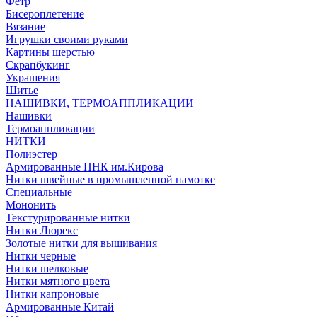
Фетр
Бисероплетение
Вязание
Игрушки своими руками
Картины шерстью
Скрапбукинг
Украшения
Шитье
НАШИВКИ, ТЕРМОАППЛИКАЦИИ
Нашивки
Термоаппликации
НИТКИ
Полиэстер
Армированные ПНК им.Кирова
Нитки швейные в промышленной намотке
Специальные
Мононить
Текстурированные нитки
Нитки Люрекс
Золотые нитки для вышивания
Нитки черные
Нитки шелковые
Нитки мятного цвета
Нитки капроновые
Армированные Китай