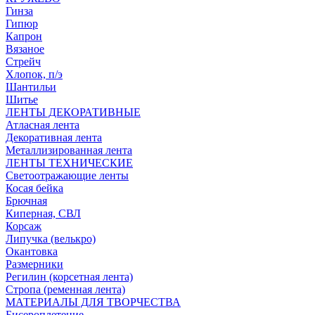
Гинза
Гипюр
Капрон
Вязаное
Стрейч
Хлопок, п/э
Шантильи
Шитье
ЛЕНТЫ ДЕКОРАТИВНЫЕ
Атласная лента
Декоративная лента
Металлизированная лента
ЛЕНТЫ ТЕХНИЧЕСКИЕ
Светоотражающие ленты
Косая бейка
Брючная
Киперная, СВЛ
Корсаж
Липучка (велькро)
Окантовка
Размерники
Регилин (корсетная лента)
Стропа (ременная лента)
МАТЕРИАЛЫ ДЛЯ ТВОРЧЕСТВА
Бисероплетение