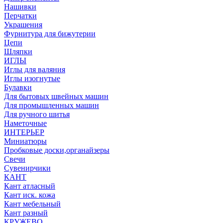
Нашивки
Перчатки
Украшения
Фурнитура для бижутерии
Цепи
Шляпки
ИГЛЫ
Иглы для валяния
Иглы изогнутые
Булавки
Для бытовых швейных машин
Для промышленных машин
Для ручного шитья
Наметочные
ИНТЕРЬЕР
Миниатюры
Пробковые доски,органайзеры
Свечи
Сувенирчики
КАНТ
Кант атласный
Кант иск. кожа
Кант мебельный
Кант разный
КРУЖЕВО