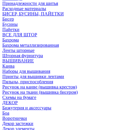
Принадлежности для шитья
Расходные материалы
БИСЕР, БУСИНЫ, ПАЙЕТКИ
Бисер
Бусины
Пайетки
ВСЕ ДЛЯ ШТОР
Бахрома
Бахрома металлизированная
Ленты шторные
Шторная фурнитура
ВЫШИВАНИЕ
Канва
Наборы для вышивания
Принты для вышивки лентами
Пяльцы, приспособления
Рисунок на канве (вышивка крестом)
Рисунок на ткани (вышивка бисером)
Схемы на бумаге
ДЕКОР
Бижутерия и аксессуары
Боа
Воротнички
Декор застежки
Декор элементы