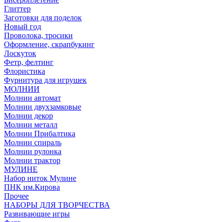
Глиттер
Заготовки для поделок
Новый год
Проволока, тросики
Оформление, скрапбукинг
Лоскуток
Фетр, фелтинг
Флористика
Фурнитура для игрушек
МОЛНИИ
Молнии автомат
Молнии двухзамковые
Молнии декор
Молнии металл
Молнии Прибалтика
Молнии спираль
Молнии рулонка
Молнии трактор
МУЛИНЕ
Набор ниток Мулине
ПНК им.Кирова
Прочее
НАБОРЫ ДЛЯ ТВОРЧЕСТВА
Развивающие игры