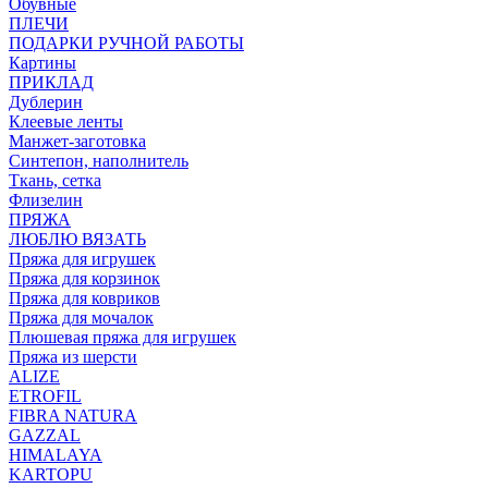
Обувные
ПЛЕЧИ
ПОДАРКИ РУЧНОЙ РАБОТЫ
Картины
ПРИКЛАД
Дублерин
Клеевые ленты
Манжет-заготовка
Синтепон, наполнитель
Ткань, сетка
Флизелин
ПРЯЖА
ЛЮБЛЮ ВЯЗАТЬ
Пряжа для игрушек
Пряжа для корзинок
Пряжа для ковриков
Пряжа для мочалок
Плюшевая пряжа для игрушек
Пряжа из шерсти
ALIZE
ETROFIL
FIBRA NATURA
GAZZAL
HIMALAYA
KARTOPU