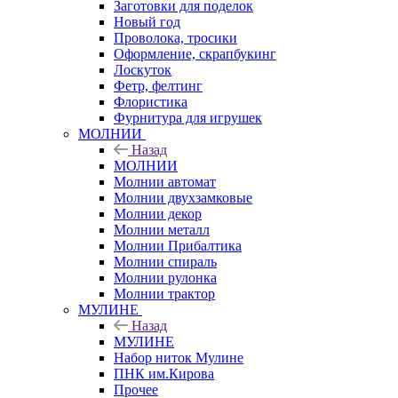
Заготовки для поделок
Новый год
Проволока, тросики
Оформление, скрапбукинг
Лоскуток
Фетр, фелтинг
Флористика
Фурнитура для игрушек
МОЛНИИ
Назад
МОЛНИИ
Молнии автомат
Молнии двухзамковые
Молнии декор
Молнии металл
Молнии Прибалтика
Молнии спираль
Молнии рулонка
Молнии трактор
МУЛИНЕ
Назад
МУЛИНЕ
Набор ниток Мулине
ПНК им.Кирова
Прочее