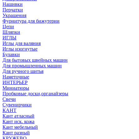
Нашивки
Перчатки
Украшения
Фурнитура для бижутерии
Цепи
Шляпки
ИГЛЫ
Иглы для валяния
Иглы изогнутые
Булавки
Для бытовых швейных машин
Для промышленных машин
Для ручного шитья
Наметочные
ИНТЕРЬЕР
Миниатюры
Пробковые доски,органайзеры
Свечи
Сувенирчики
КАНТ
Кант атласный
Кант иск. кожа
Кант мебельный
Кант разный
КРУЖЕВО