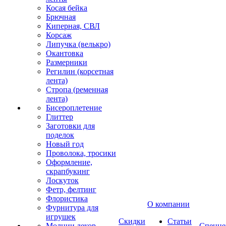
Косая бейка
Брючная
Киперная, СВЛ
Корсаж
Липучка (велькро)
Окантовка
Размерники
Регилин (корсетная
лента)
Стропа (ременная
лента)
Бисероплетение
Глиттер
Заготовки для
поделок
Новый год
Проволока, тросики
Оформление,
скрапбукинг
Лоскуток
Фетр, фелтинг
Флористика
О компании
Фурнитура для
игрушек
Скидки
Статьи
Молнии декор
Спецце