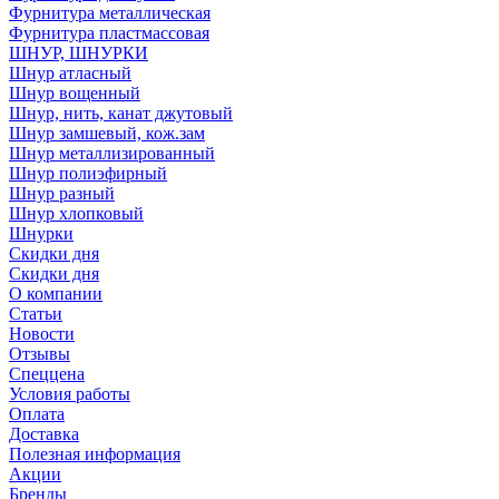
Фурнитура металлическая
Фурнитура пластмассовая
ШНУР, ШНУРКИ
Шнур атласный
Шнур вощенный
Шнур, нить, канат джутовый
Шнур замшевый, кож.зам
Шнур металлизированный
Шнур полиэфирный
Шнур разный
Шнур хлопковый
Шнурки
Скидки дня
Скидки дня
О компании
Статьи
Новости
Отзывы
Спеццена
Условия работы
Оплата
Доставка
Полезная информация
Акции
Бренды