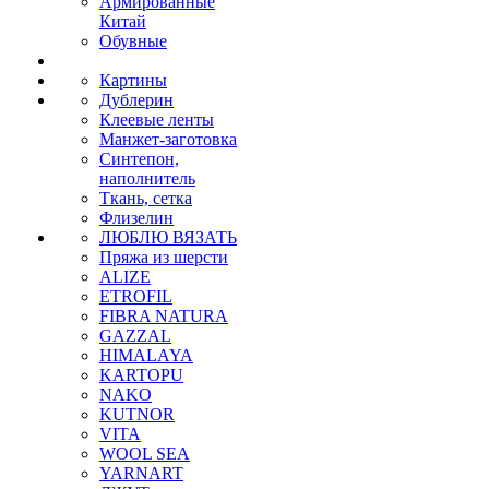
Армированные
Китай
Обувные
Картины
Дублерин
Клеевые ленты
Манжет-заготовка
Синтепон,
наполнитель
Ткань, сетка
Флизелин
ЛЮБЛЮ ВЯЗАТЬ
Пряжа из шерсти
ALIZE
ETROFIL
FIBRA NATURA
GAZZAL
HIMALAYA
KARTOPU
NAKO
KUTNOR
VITA
WOOL SEA
YARNART