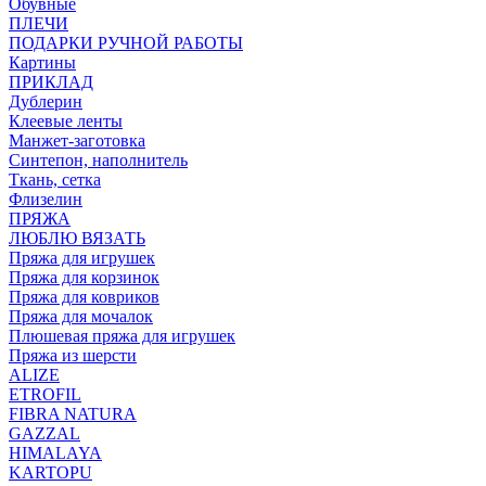
Обувные
ПЛЕЧИ
ПОДАРКИ РУЧНОЙ РАБОТЫ
Картины
ПРИКЛАД
Дублерин
Клеевые ленты
Манжет-заготовка
Синтепон, наполнитель
Ткань, сетка
Флизелин
ПРЯЖА
ЛЮБЛЮ ВЯЗАТЬ
Пряжа для игрушек
Пряжа для корзинок
Пряжа для ковриков
Пряжа для мочалок
Плюшевая пряжа для игрушек
Пряжа из шерсти
ALIZE
ETROFIL
FIBRA NATURA
GAZZAL
HIMALAYA
KARTOPU