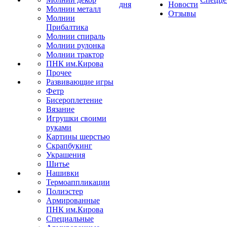
дня
Новости
Молнии металл
Отзывы
Молнии
Прибалтика
Молнии спираль
Молнии рулонка
Молнии трактор
ПНК им.Кирова
Прочее
Развивающие игры
Фетр
Бисероплетение
Вязание
Игрушки своими
руками
Картины шерстью
Скрапбукинг
Украшения
Шитье
Нашивки
Термоаппликации
Полиэстер
Армированные
ПНК им.Кирова
Специальные