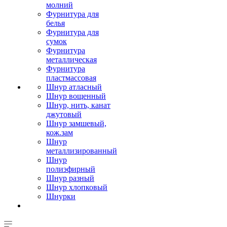
молний
Фурнитура для
белья
Фурнитура для
сумок
Фурнитура
металлическая
Фурнитура
пластмассовая
Шнур атласный
Шнур вощенный
Шнур, нить, канат
джутовый
Шнур замшевый,
кож.зам
Шнур
металлизированный
Шнур
полиэфирный
Шнур разный
Шнур хлопковый
Шнурки