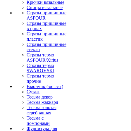
Крючки вязальные
Спицы вязальные
Стразы пришивные
ASFOUR
Стразы пришивные
в цапах
Стразы пришивные
пластик
Стразы пришивные
стекло
Стразы термо
ASFOUR/Xirius
Стразы термо
SWAROVSKI
Стразы термо
прочие
Вьюнчик (зиг-заг)
Сутаж
Тесьма декор
Тесьма жаккард
Тесьма золотая,
серебрянная
Тесьма с
помпонами
Фурнитура для