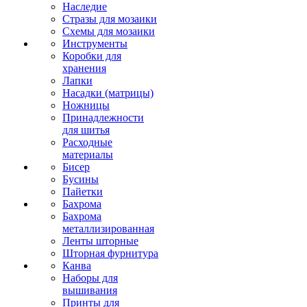
Наследие
Стразы для мозаики
Схемы для мозаики
Инструменты
Коробки для
хранения
Лапки
Насадки (матрицы)
Ножницы
Принадлежности
для шитья
Расходные
материалы
Бисер
Бусины
Пайетки
Бахрома
Бахрома
металлизированная
Ленты шторные
Шторная фурнитура
Канва
Наборы для
вышивания
Принты для