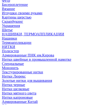
Фетр
Бисероплетение
Вязание
Игрушки своими руками
Картины шерстью
Скрапбукинг
Украшения
Шитье
НАШИВКИ, ТЕРМОАППЛИКАЦИИ
Нашивки
Термоаппликации
НИТКИ
Полиэстер
Армированные ПНК им.Кирова
Нитки швейные в промышленной намотке
Специальные
Мононить
Текстурированные нитки
Нитки Люрекс
Золотые нитки для вышивания
Нитки черные
Нитки шелковые
Нитки мятного цвета
Нитки капроновые
Армированные Китай