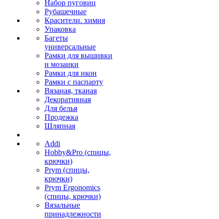
Набор пуговиц
Рубашечные
Красители. химия
Упаковка
Багеты
универсальные
Рамки для вышивки
и мозаики
Рамки для икон
Рамки с паспарту
Вязаная, тканая
Декоративная
Для белья
Продежка
Шляпная
Addi
Hobby&Pro (спицы,
крючки)
Prym (спицы,
крючки)
Prym Ergonomics
(спицы, крючки)
Вязальные
принадлежности