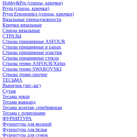
Hobby&Pro (спицы, крючки)
Prym (спицы, крючки)
Prym Ergonomics (спицы, крючки)
Вязальные принадлежности
Крючки вязальные
Спицы вязальные
СТРАЗЫ
Стразы пришивные ASFOUR
Стразы пришивные в цапах
Стразы пришивные пластик
Стразы пришивные стекло
Стразы термо ASFOUR/Xirius
Стразы термо SWAROVSKI
Стразы термо прочие
ТЕСЬМА
Вьюнчик (зиг-заг)
Сутаж
Тесьма декор
Тесьма жаккард
Тесьма золотая, серебрянная
Тесьма с помпонами
ФУРНИТУРА
Фурнитура для молний
Фурнитура для белья
Фурнитура для сумок