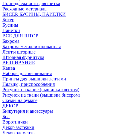
Принадлежности для шитья
Расходные материалы
БИСЕР, БУСИНЫ, ПАЙЕТКИ
Бисер
Бусины
Пайетки
ВСЕ ДЛЯ ШТОР
Бахрома
Бахрома металлизированная
Ленты шторные
Шторная фурнитура
ВЫШИВАНИЕ
Канва
Наборы для вышивания
Принты для вышивки лентами
Пяльцы, приспособления
Рисунок на канве (вышивка крестом)
Рисунок на ткани (вышивка бисером)
Схемы на бумаге
ДЕКОР
Бижутерия и аксессуары
Боа
Воротнички
Декор застежки
Декор элементы