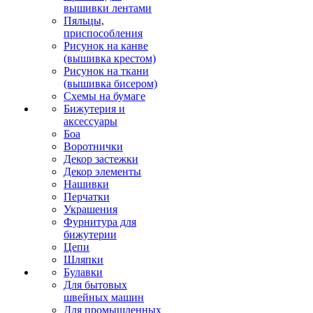
вышивки лентами
Пяльцы,
приспособления
Рисунок на канве
(вышивка крестом)
Рисунок на ткани
(вышивка бисером)
Схемы на бумаге
Бижутерия и
аксессуары
Боа
Воротнички
Декор застежки
Декор элементы
Нашивки
Перчатки
Украшения
Фурнитура для
бижутерии
Цепи
Шляпки
Булавки
Для бытовых
швейных машин
Для промышленных