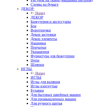
Рисунок на ткани (вышивка бисером)
Схемы на бумаге
ДЕКОР
Назад
ДЕКОР
Бижутерия и аксессуары
Боа
Воротнички
Декор застежки
Декор элементы
Нашивки
Перчатки
Украшения
Фурнитура для бижутерии
Цепи
Шляпки
ИГЛЫ
Назад
ИГЛЫ
Иглы для валяния
Иглы изогнутые
Булавки
Для бытовых швейных машин
Для промышленных машин
Для ручного шитья