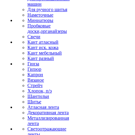
машин
Для ручного шитья
Наметочные
Миниатюры
Пробковые
доски,органайзеры
Свечи
Кант атласный
Кант иск. кожа
Кант мебельный
Кант разный
Гинза
Гипюр
Капрон
Вязаное
Стрейч
Хлопок, п/э
Шантильи
Шитье
Атласная лента
Декоративная лента
Металлизированная
лента
Светоотражающие
ленты