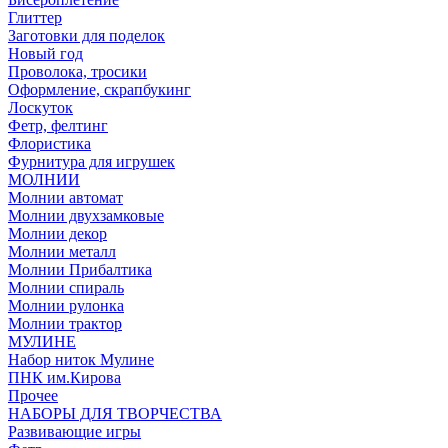
Глиттер
Заготовки для поделок
Новый год
Проволока, тросики
Оформление, скрапбукинг
Лоскуток
Фетр, фелтинг
Флористика
Фурнитура для игрушек
МОЛНИИ
Молнии автомат
Молнии двухзамковые
Молнии декор
Молнии металл
Молнии Прибалтика
Молнии спираль
Молнии рулонка
Молнии трактор
МУЛИНЕ
Набор ниток Мулине
ПНК им.Кирова
Прочее
НАБОРЫ ДЛЯ ТВОРЧЕСТВА
Развивающие игры