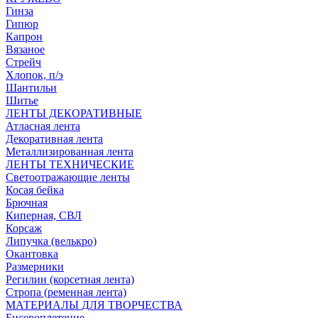
Гинза
Гипюр
Капрон
Вязаное
Стрейч
Хлопок, п/э
Шантильи
Шитье
ЛЕНТЫ ДЕКОРАТИВНЫЕ
Атласная лента
Декоративная лента
Металлизированная лента
ЛЕНТЫ ТЕХНИЧЕСКИЕ
Светоотражающие ленты
Косая бейка
Брючная
Киперная, СВЛ
Корсаж
Липучка (велькро)
Окантовка
Размерники
Регилин (корсетная лента)
Стропа (ременная лента)
МАТЕРИАЛЫ ДЛЯ ТВОРЧЕСТВА
Бисероплетение