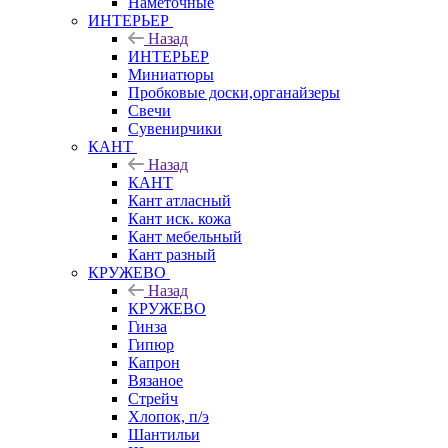
Наметочные
ИНТЕРЬЕР
Назад
ИНТЕРЬЕР
Миниатюры
Пробковые доски,органайзеры
Свечи
Сувенирчики
КАНТ
Назад
КАНТ
Кант атласный
Кант иск. кожа
Кант мебельный
Кант разный
КРУЖЕВО
Назад
КРУЖЕВО
Гинза
Гипюр
Капрон
Вязаное
Стрейч
Хлопок, п/э
Шантильи